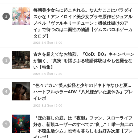
毎朝美少女らに起こされる。なんだここはパラダイ
スかな！アンドロイド美少女プラモ原作ビジュアル
ノベル『ヴァルキリーチューン：機械仕掛けのア
イ』で待つのは二面性の物語【ゲムスパロボゲーカ
タログ】
2026.8.9 Sun 18:00
古さを超えてなお強烈。『CoD: BO』キャンペーン
が描く、“真実”を揺さぶる物語体験は今も色褪せな
い【特集】
2026.8.9 Sun 17:30
“色々デカい”美人妖怪と少年のドキドキなひと夏…
ハートフルホラーADV『八尺様がいた夏休み』プレ
イレポ
2026.8.2 Sun 19:00
『ほの暮しの庭』は『夜廻』ファン、スローライフ
好き、新規ユーザーのすべてに“良し”！ 唯一無二の
「不穏生活シム」恐怖も暮らしもお好み次第【プレ
イレポ】