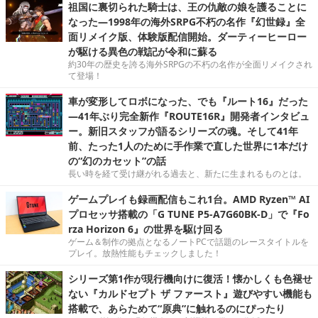
祖国に裏切られた騎士は、王の仇敵の娘を護ることに
なった―1998年の海外SRPG不朽の名作『幻世録』全
面リメイク版、体験版配信開始。ダーティーヒーロー
が駆ける異色の戦記が令和に蘇る
約30年の歴史を誇る海外SRPGの不朽の名作が全面リメイクされ
て登場！
車が変形してロボになった、でも『ルート16』だった
―41年ぶり完全新作『ROUTE16R』開発者インタビュ
ー。新旧スタッフが語るシリーズの魂。そして41年
前、たった1人のために手作業で直した世界に1本だけ
の“幻のカセット”の話
長い時を経て受け継がれる過去と、新たに生まれるものとは。
ゲームプレイも録画配信もこれ1台。AMD Ryzen™ AI
プロセッサ搭載の「G TUNE P5-A7G60BK-D」で『Fo
rza Horizon 6』の世界を駆け回る
ゲーム＆制作の拠点となるノートPCで話題のレースタイトルを
プレイ。放熱性能もチェックしました！
シリーズ第1作が現行機向けに復活！懐かしくも色褪せ
ない『カルドセプト ザ ファースト』遊びやすい機能も
搭載で、あらためて“原典”に触れるのにぴったり