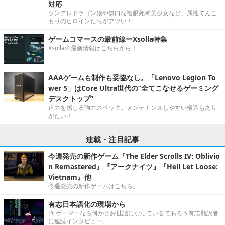
対応
ツンデレドラゴン娘や無口な複眼死神美少女など、属性てんこ
もりのヒロインたちがアツい！
ゲームコマースの最前線ーXsolla特集
Xsollaの最新情報はこちらから！
AAAゲームも制作も妥協なし。「Lenovo Legion To
wer 5」はCore Ultra世代の“全てこなせるゲーミング
デスクトップ”
迫力を感じる強力スペック。メンテナンスしやすい構造もあり
がたい！
連載・注目記事
今週発売の新作ゲーム『The Elder Scrolls IV: Oblivio
n Remastered』『アークナイツ』『Hell Let Loose:
Vietnam』他
今週発売の新作ゲームはこちら。
有志日本語化の現場から
PCゲーマーなら何かとお世話になっているであろう有志翻訳者
に連続インタビュー。