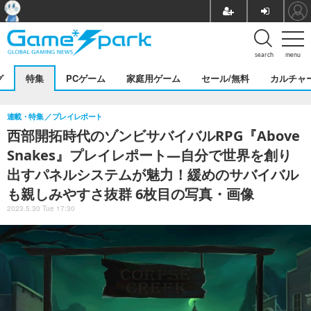
search
menu
グ
特集
PCゲーム
家庭用ゲーム
セール/無料
カルチャ
連載・特集
プレイレポート
西部開拓時代のゾンビサバイバルRPG『Above
Snakes』プレイレポート―自分で世界を創り
出すパネルシステムが魅力！緩めのサバイバル
も親しみやすさ抜群 6枚目の写真・画像
2023.5.30 Tue 17:30