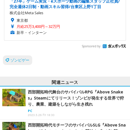
「27卒」ゲーム実況・eスポーツ動画の編集スタッフ正社員/
完全週休2日制・動画スキル習得/台東区上野1丁目
株式会社Meta Sales
東京都
月給25万3,400円～32万円
新卒・インターン
Sponsored by
ゾンビゲー
関連ニュース
西部開拓時代舞台のサバイバルRPG『Above Snake
s』Steamにてリリース！ゾンビが発生する世界で狩
り、農業、建築をしながら生き残れ
PC
2023.5.26 Fri 18:30
西部開拓時代モチーフのサバイバルSLG『Above Sna