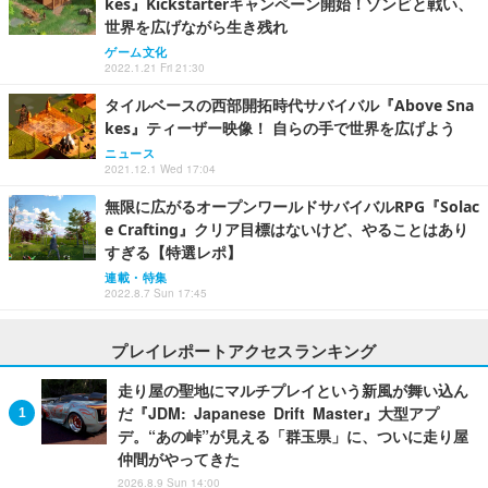
kes』Kickstarterキャンペーン開始！ゾンビと戦い、
世界を広げながら生き残れ
ゲーム文化
2022.1.21 Fri 21:30
タイルベースの西部開拓時代サバイバル『Above Sna
kes』ティーザー映像！ 自らの手で世界を広げよう
ニュース
2021.12.1 Wed 17:04
無限に広がるオープンワールドサバイバルRPG『Solac
e Crafting』クリア目標はないけど、やることはあり
すぎる【特選レポ】
連載・特集
2022.8.7 Sun 17:45
プレイレポートアクセスランキング
走り屋の聖地にマルチプレイという新風が舞い込ん
だ『JDM: Japanese Drift Master』大型アプ
デ。“あの峠”が見える「群玉県」に、ついに走り屋
仲間がやってきた
2026.8.9 Sun 14:00