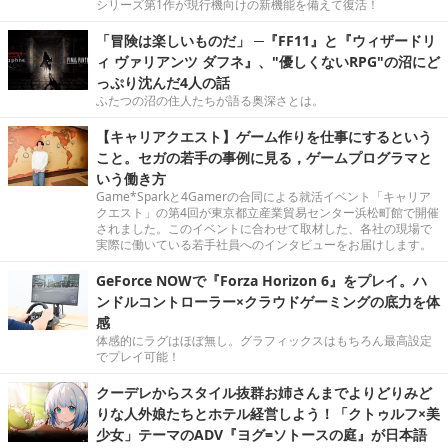
シリーズ第1作が現行機向けの新機能を備えて復活！
「冒険は楽しいものだ」 ─『FF11』と『ウィザードリ
ィ ヴァリアンツ ダフネ』、"優しくないRPG"の沼にど
っぷり沈んだ4人の話
ふたつの沼の住人たちが語る奥深さとは。
【キャリアクエスト】ゲーム作りを仕事にするという
こと。セガの若手の事例に見る，ゲームプログラマと
いう働き方
Game*Sparkと4Gamerの合同による就活イベント「キャリア
クエスト」の第4回が東京都立産業貿易センター浜松町館で開催
されました。このイベントに合わせて取材した、各社の現場で
実際に働いている若手社員へのインタビューをお届けします。
GeForce NOWで『Forza Horizon 6』をプレイ。ハ
ンドルコントローラー×クラウドゲーミングの底力を体
感
体感的にラグはほぼ無し。グラフィックスはもちろん最高設定
でプレイ可能！
クーデレからスタイル抜群お姉さんまでよりどりみど
りな人外娘たちとホテル経営しよう！「クトゥルフ×美
少女」テーマのADV『ヨグ=ソトースの庭』が日本語