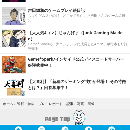
吉田輝和のゲームプレイ絵日記
もはやゲムスパの顔！どこかで見かけた吉田さんのゲーム絵日
記
【大人気4コマ】じゃんげま（Junk Gaming Maide
n）
Game*Sparkの一大コンテンツに成長した4コマ。単行本も好評
発売中！
Game*Spark/インサイド公式ディスコードサーバー
好評稼働中！
【大喜利】『新種のゲーミング“蚊”が登場！ その特徴
とは？』回答募集中！
写真・画像
ホーム
›
連載・特集
›
プレイレポート
›
記事
›