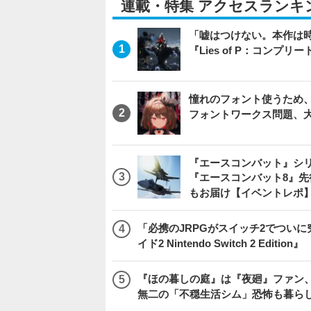
連載・特集 アクセスランキ
「嘘はつけない。本作は
『Lies of P：コンプリ
憧れのフォント使うため、
フォントワークス問題、
『エースコンバット』シ
『エースコンバット8』
もお届け【イベントレポ
「必携のJRPGがスイッチ2でつい
イド2 Nintendo Switch 2 Edition』
『ほの暮しの庭』は『夜廻』ファン、
無二の「不穏生活シム」恐怖も暮ら