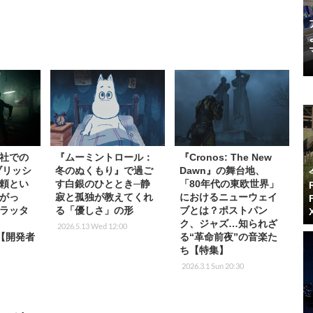
社での
『ムーミントロール：
『Cronos: The New
ブリッシ
冬のぬくもり』で過ご
Dawn』の舞台地、
頼とい
す白銀のひととき─静
「80年代の東欧世界」
がっ
寂と孤独が教えてくれ
におけるニューウェイ
ラッタ
る「優しさ」の形
ブとは？ポストパン
ク、ジャズ…知られざ
2026.5.13 Wed 12:00
』【開発者
る“革命前夜”の音楽た
ち【特集】
2026.3.1 Sun 20:30