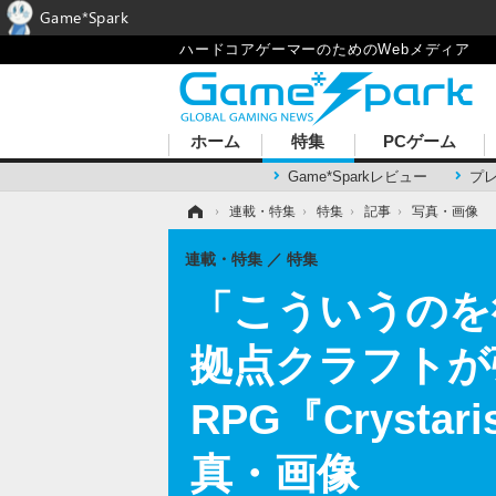
Game*Spark
ハードコアゲーマーのためのWebメディア
ホーム
特集
PCゲーム
Game*Sparkレビュー
プ
ホーム
›
連載・特集
›
特集
›
記事
›
写真・画像
連載・特集
特集
「こういうのを
拠点クラフトが
RPG『Cryst
真・画像