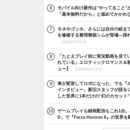
モバイル向け新作は“やってること”が
「基本無料だから」と舐めてかかれ
モネやゴッホ、さらには自分の絵まで
を修復する整理整頓シムが登場―採れたて
2026.8.7 Fri 22:00
「たとえプレイ前に実況動画を見て
れている」エロティックロマンス＆殺人ミ
ュー】
2026.8.3 Mon 18:50
車が変形してロボになった、でも『ルー
インタビュー。新旧スタッフが語るシ
した世界に1本だけの“幻のカセット
ゲームプレイも録画配信もこれ1台。AMD 
D」で『Forza Horizon 6』の世界