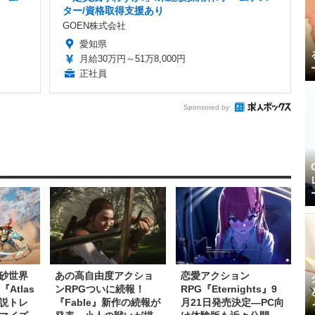
ター/資格取得支援あり
GOEN株式会社
愛知県
月給30万円～51万8,000円
正社員
Sponsored by
砂世界
あの高自由度アクショ
恋愛アクション
Atlas
ンRPGついに続報！
RPG『Eternights』9
解説トレ
『Fable』新作の続報が
月21日発売決定―PC向