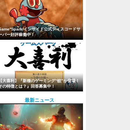
Game*Spark/インサイド公式ディスコードサ
ーバー好評稼働中！
【大喜利】『新種のゲーミング“蚊”が登場！
その特徴とは？』回答募集中！
最新ニュース