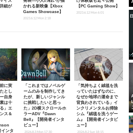
マイズ
発表―小人の戦いが描
け体験版も近々公開
詳細が
かれる新映像【Xbox
【PC Gaming Show】
Games Showcase】
2023.6.12 Mon 6:01
2023.6.12 Mon 2:18
前に実
「これまではノベルゲ
「気持ちよく絨毯を洗
たとし
ームのみを制作してき
っていたはずなのに、
ー自身
たが、新しいジャンル
なぜか地球の運命まで
素は十
に挑戦したいと思っ
背負わされている」イ
る」エ
た」2D横スクロールホ
ンクリメンタルお掃除
ンス＆
ラーADV『Dawn
シム『絨毯を洗うゲー
Bell』【開発者インタ
ム』【開発者インタビ
mson
ビュー】
ュー】
者インタ
2026.8.3 Mon 17:30
2026.8.2 Sun 18:15