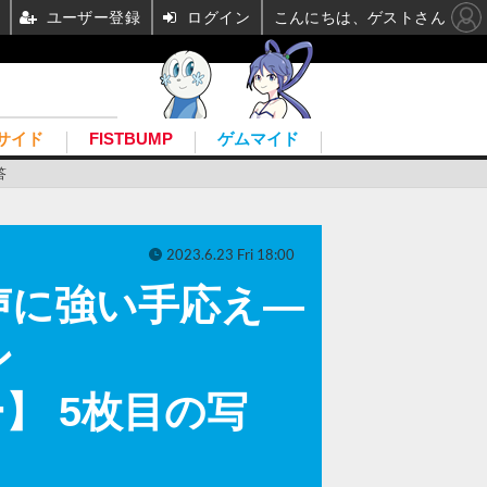
ユーザー登録
ログイン
こんにちは、ゲストさん
サイド
FISTBUMP
ゲムマイド
答
2023.6.23 Fri 18:00
声に強い手応え―
ン
ー】 5枚目の写