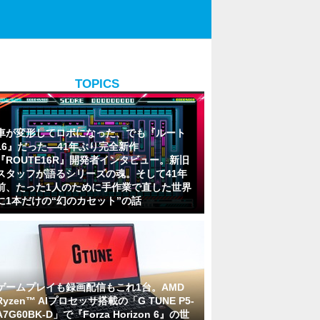
TOPICS
車が変形してロボになった、でも『ルート
16』だった―41年ぶり完全新作
『ROUTE16R』開発者インタビュー。新旧
スタッフが語るシリーズの魂。そして41年
前、たった1人のために手作業で直した世界
に1本だけの“幻のカセット”の話
ゲームプレイも録画配信もこれ1台。AMD
Ryzen™ AIプロセッサ搭載の「G TUNE P5-
A7G60BK-D」で『Forza Horizon 6』の世