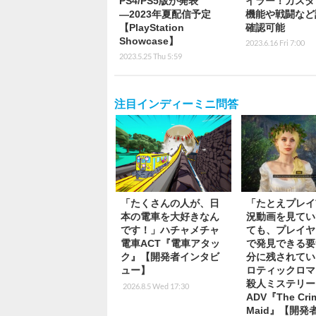
PS4/PS5版が発表
イラー！カスタ
―2023年夏配信予定
機能や戦闘など
【PlayStation
確認可能
Showcase】
2023.6.16 Fri 7:00
2023.5.25 Thu 5:59
注目インディーミニ問答
「たくさんの人が、日
「たとえプレイ
本の電車を大好きなん
況動画を見てい
です！」ハチャメチャ
ても、プレイヤ
電車ACT『電車アタッ
で発見できる要
ク』【開発者インタビ
分に残されてい
ュー】
ロティックロマ
殺人ミステリー
2026.8.5 Wed 17:30
ADV『The Cri
Maid』【開発