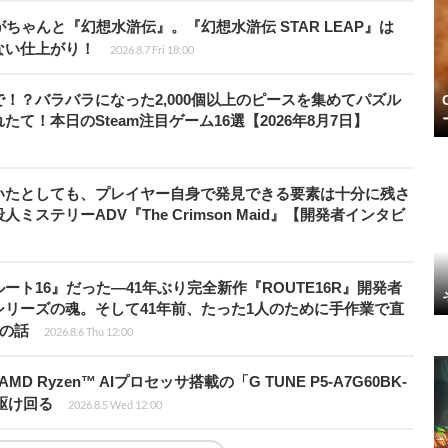
ちゃんと『幻想水滸伝』。『幻想水滸伝 STAR LEAP』は
ない仕上がり！
2026.8.7 Fri 18:00
！？バラバラになった2,000個以上のピースを集めてパズル
！本日のSteam注目ゲーム16選【2026年8月7日】
いたとしても、プレイヤー自身で発見できる要素は十分に残さ
ステリーADV『The Crimson Maid』【開発者インタビ
ト16』だった―41年ぶり完全新作『ROUTE16R』開発者
リーズの魂。そして41年前、たった1人のために手作業で直
”の話
2026.8.6 Thu 12:00
Ryzen™ AIプロセッサ搭載の「G TUNE P5-A7G60BK-
を駆け回る
2026.8.5 Wed 12:00