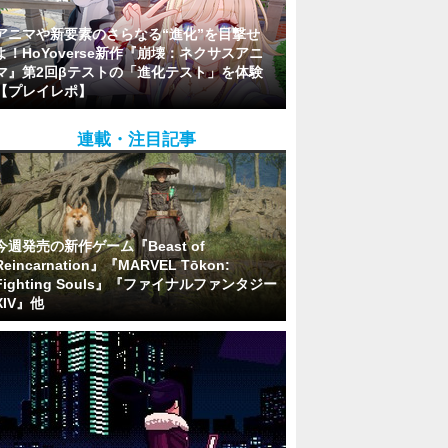
アニマや新要素のさらなる“進化”を目撃せ
よ！HoYoverse新作『崩壊：ネクサスアニ
マ』第2回βテストの「進化テスト」を体験
【プレイレポ】
連載・注目記事
今週発売の新作ゲーム『Beast of
Reincarnation』『MARVEL Tōkon:
Fighting Souls』『ファイナルファンタジー
XIV』他