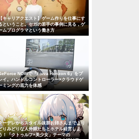
【キャリアクエスト】ゲーム作りを仕事にす
るということ。セガの若手の事例に見る，ゲ
ームプログラマという働き方
GeForce NOWで『Forza Horizon 6』をプ
レイ。ハンドルコントローラー×クラウドゲ
ーミングの底力を体感
クーデレからスタイル抜群お姉さんまでより
どりみどりな人外娘たちとホテル経営しよ
う！「クトゥルフ×美少女」テーマの