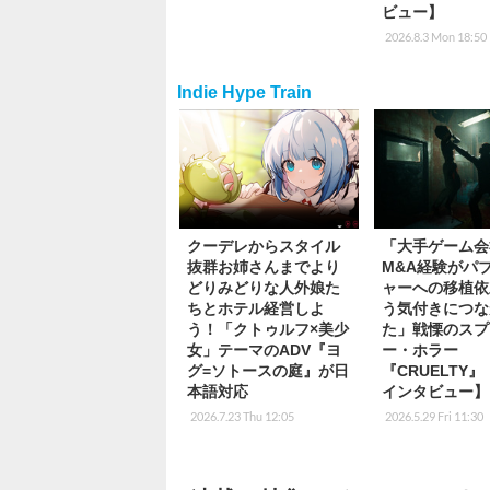
ビュー】
2026.8.3 Mon 18:50
Indie Hype Train
クーデレからスタイル
「大手ゲーム会
抜群お姉さんまでより
M&A経験がパ
どりみどりな人外娘た
ャーへの移植依
ちとホテル経営しよ
う気付きにつな
う！「クトゥルフ×美少
た」戦慄のスプ
女」テーマのADV『ヨ
ー・ホラー
グ=ソトースの庭』が日
『CRUELTY
本語対応
インタビュー】
2026.7.23 Thu 12:05
2026.5.29 Fri 11:30