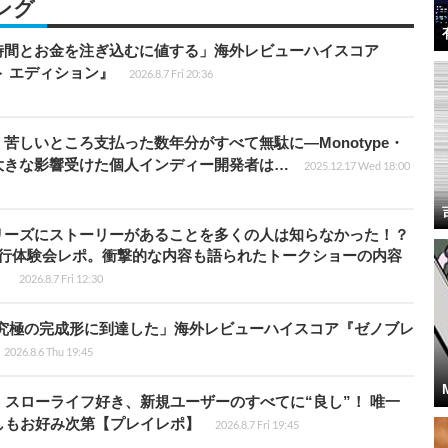
ング
時間とお金を注ぎ込むに値する」海外レビューハイスコア
ート エディション』
2026.8.7 Fri 20:36
苦しいところ支払った数年分がすべて無駄に―Monotype・
大きな影響受けた個人インディー開発者は…
2025.12.17 Wed 18:00
リーズにストーリーがあることを多くの人は知らなかった！？
先行体験会レポ。衝撃的な内容も語られたトークショーの内容
】
2026.8.7 Fri 12:30
に究極の完成形に到達した」海外レビューハイスコア『ゼノブレ
2026.8.6 Thu 19:45
スローライフ好き、新規ユーザーのすべてに“良し”！ 唯一
しもお好み次第【プレイレポ】
2026.8.7 Fri 19:45