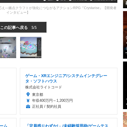
拠点クラフトが強化につながるアクションRPG『Crystarise』【開発者
インタビュー】
この記事へ戻る
5/5
ゲーム・XRエンジニア/システムインテグレー
タ・ソフトハウス
株式会社ライトコード
東京都
年収400万円～1,200万円
正社員 / 契約社員
ゲーム
「定員残りわずか!」/未経験採用枠/ゲームテス