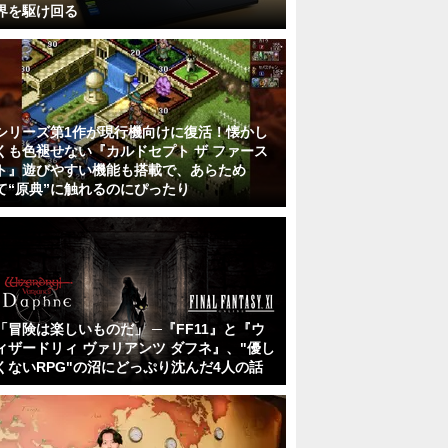
界を駆け回る
シリーズ第1作が現行機向けに復活！懐かし
くも色褪せない『カルドセプト ザ ファース
ト』遊びやすい機能も搭載で、あらため
て“原典”に触れるのにぴったり
「冒険は楽しいものだ」 ─『FF11』と『ウ
ィザードリィ ヴァリアンツ ダフネ』、"優し
くないRPG"の沼にどっぷり沈んだ4人の話