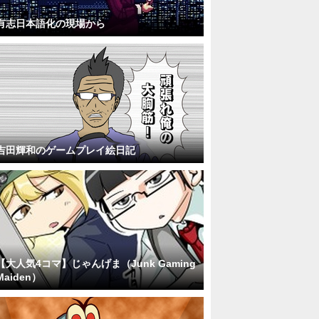
有志日本語化の現場から
吉田輝和のゲームプレイ絵日記
【大人気4コマ】じゃんげま（Junk Gaming
Maiden）