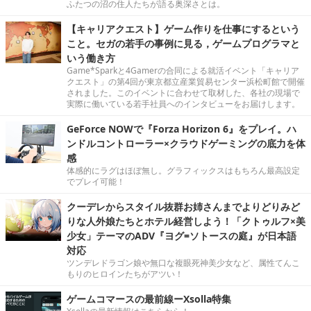
ふたつの沼の住人たちが語る奥深さとは。
【キャリアクエスト】ゲーム作りを仕事にするという
こと。セガの若手の事例に見る，ゲームプログラマと
いう働き方
Game*Sparkと4Gamerの合同による就活イベント「キャリア
クエスト」の第4回が東京都立産業貿易センター浜松町館で開催
されました。このイベントに合わせて取材した、各社の現場で
実際に働いている若手社員へのインタビューをお届けします。
GeForce NOWで『Forza Horizon 6』をプレイ。ハ
ンドルコントローラー×クラウドゲーミングの底力を体
感
体感的にラグはほぼ無し。グラフィックスはもちろん最高設定
でプレイ可能！
クーデレからスタイル抜群お姉さんまでよりどりみど
りな人外娘たちとホテル経営しよう！「クトゥルフ×美
少女」テーマのADV『ヨグ=ソトースの庭』が日本語
対応
ツンデレドラゴン娘や無口な複眼死神美少女など、属性てんこ
もりのヒロインたちがアツい！
ゲームコマースの最前線ーXsolla特集