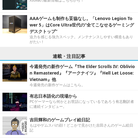
Xsollaの最新情報はこちらから！
AAAゲームも制作も妥協なし。「Lenovo Legion To
wer 5」はCore Ultra世代の“全てこなせるゲーミング
デスクトップ”
迫力を感じる強力スペック。メンテナンスしやすい構造もあり
がたい！
連載・注目記事
今週発売の新作ゲーム『The Elder Scrolls IV: Oblivio
n Remastered』『アークナイツ』『Hell Let Loose:
Vietnam』他
今週発売の新作ゲームはこちら。
有志日本語化の現場から
PCゲーマーなら何かとお世話になっているであろう有志翻訳者
に連続インタビュー。
吉田輝和のゲームプレイ絵日記
もはやゲムスパの顔！どこかで見かけた吉田さんのゲーム絵日
記