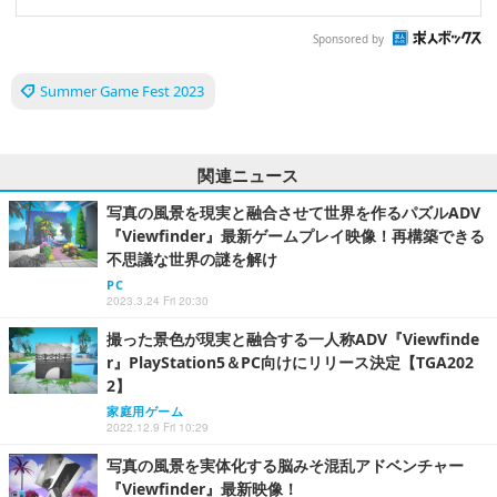
Sponsored by
Summer Game Fest 2023
関連ニュース
写真の風景を現実と融合させて世界を作るパズルADV
『Viewfinder』最新ゲームプレイ映像！再構築できる
不思議な世界の謎を解け
PC
2023.3.24 Fri 20:30
撮った景色が現実と融合する一人称ADV『Viewfinde
r』PlayStation5＆PC向けにリリース決定【TGA202
2】
家庭用ゲーム
2022.12.9 Fri 10:29
写真の風景を実体化する脳みそ混乱アドベンチャー
『Viewfinder』最新映像！