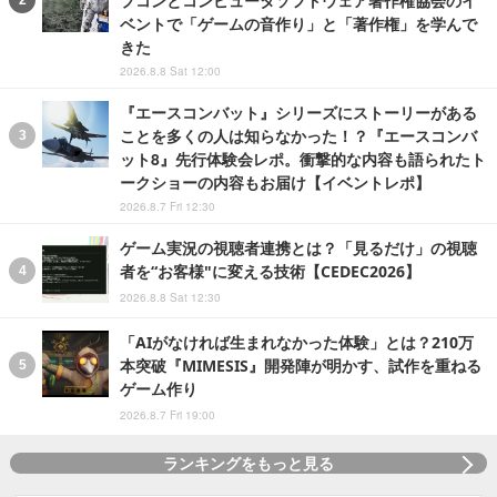
プコンとコンピュータソフトウェア著作権協会のイ
ベントで「ゲームの音作り」と「著作権」を学んで
きた
2026.8.8 Sat 12:00
『エースコンバット』シリーズにストーリーがある
ことを多くの人は知らなかった！？『エースコンバ
ット8』先行体験会レポ。衝撃的な内容も語られたト
ークショーの内容もお届け【イベントレポ】
2026.8.7 Fri 12:30
ゲーム実況の視聴者連携とは？「見るだけ」の視聴
者を“お客様"に変える技術【CEDEC2026】
2026.8.8 Sat 12:30
「AIがなければ生まれなかった体験」とは？210万
本突破『MIMESIS』開発陣が明かす、試作を重ねる
ゲーム作り
2026.8.7 Fri 19:00
ランキングをもっと見る