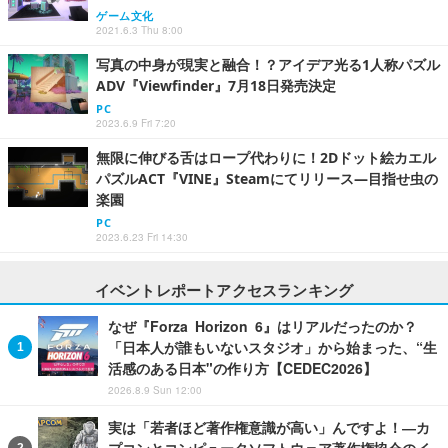
ゲーム文化
2021.6.3 Thu 8:00
写真の中身が現実と融合！？アイデア光る1人称パズル
ADV『Viewfinder』7月18日発売決定
PC
2023.6.9 Fri 7:20
無限に伸びる舌はロープ代わりに！2Dドット絵カエル
パズルACT『VINE』Steamにてリリース―目指せ虫の
楽園
PC
2023.6.23 Fri 14:30
イベントレポートアクセスランキング
なぜ『Forza Horizon 6』はリアルだったのか？
「日本人が誰もいないスタジオ」から始まった、“生
活感のある日本"の作り方【CEDEC2026】
2026.8.9 Sun 12:00
実は「若者ほど著作権意識が高い」んですよ！―カ