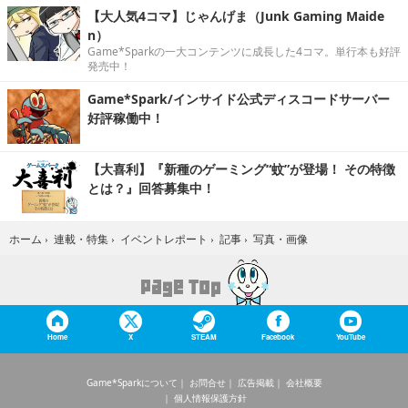
【大人気4コマ】じゃんげま（Junk Gaming Maide
n）
Game*Sparkの一大コンテンツに成長した4コマ。単行本も好評
発売中！
Game*Spark/インサイド公式ディスコードサーバー
好評稼働中！
【大喜利】『新種のゲーミング“蚊”が登場！ その特徴
とは？』回答募集中！
写真・画像
ホーム
›
連載・特集
›
イベントレポート
›
記事
›
Home
X
STEAM
Facebook
YouTube
Game*Sparkについて
お問合せ
広告掲載
会社概要
個人情報保護方針