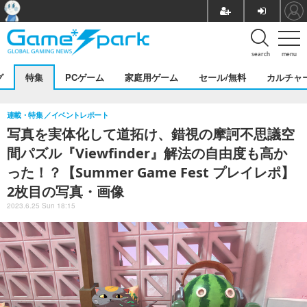
search
menu
グ
特集
PCゲーム
家庭用ゲーム
セール/無料
カルチャ
連載・特集
イベントレポート
写真を実体化して道拓け、錯視の摩訶不思議空
間パズル『Viewfinder』解法の自由度も高か
った！？【Summer Game Fest プレイレポ】
2枚目の写真・画像
2023.6.25 Sun 18:15