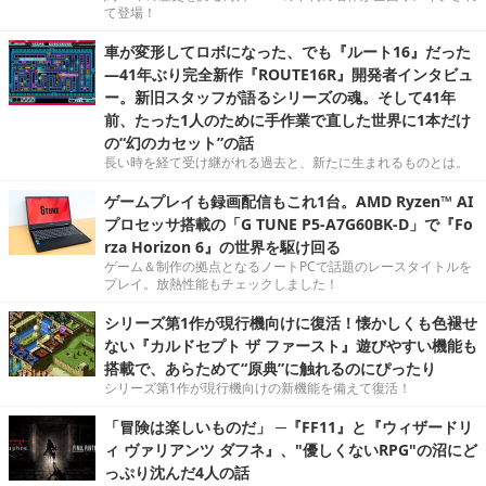
て登場！
車が変形してロボになった、でも『ルート16』だった
―41年ぶり完全新作『ROUTE16R』開発者インタビュ
ー。新旧スタッフが語るシリーズの魂。そして41年
前、たった1人のために手作業で直した世界に1本だけ
の“幻のカセット”の話
長い時を経て受け継がれる過去と、新たに生まれるものとは。
ゲームプレイも録画配信もこれ1台。AMD Ryzen™ AI
プロセッサ搭載の「G TUNE P5-A7G60BK-D」で『Fo
rza Horizon 6』の世界を駆け回る
ゲーム＆制作の拠点となるノートPCで話題のレースタイトルを
プレイ。放熱性能もチェックしました！
シリーズ第1作が現行機向けに復活！懐かしくも色褪せ
ない『カルドセプト ザ ファースト』遊びやすい機能も
搭載で、あらためて“原典”に触れるのにぴったり
シリーズ第1作が現行機向けの新機能を備えて復活！
「冒険は楽しいものだ」 ─『FF11』と『ウィザードリ
ィ ヴァリアンツ ダフネ』、"優しくないRPG"の沼にど
っぷり沈んだ4人の話