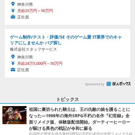
神奈川県
月給25万円～50万円
正社員
ゲーム制作/テスト・評価/SE そのゲーム愛 IT業界でのキャ
リアにしませんか バグ探し
株式会社スタッフサービス
神奈川県
月給24万5,000円～50万円
正社員
Sponsored by
トピックス
祖国に裏切られた騎士は、王の仇敵の娘を護ることに
なった―1998年の海外SRPG不朽の名作『幻世録』全
面リメイク版、体験版配信開始。ダーティーヒーロー
が駆ける異色の戦記が令和に蘇る
約30年の歴史を誇る海外SRPGの不朽の名作が全面リメイクされ