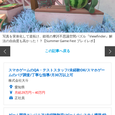
写真を実体化して道拓け、錯視の摩訶不思議空間パズル『Viewfinder』解
法の自由度も高かった！？【Summer Game Fest プレイレポ】
この記事へ戻る
スマホゲームのQA・テストスタッフ/未経験OK/スマホゲー
ムのバグ調査/丁寧な指導/月30万以上可
株式会社大斗
愛知県
月給29万円～40万円
正社員
ゲーム開発エンジニア/未経験歓迎/ゲームのシステム構築/快