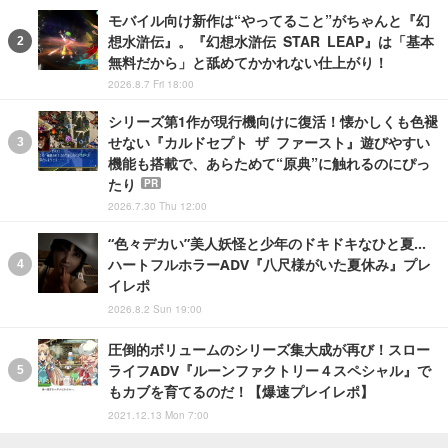
モバイル向け新作は“やってること”がちゃんと『幻
想水滸伝』。『幻想水滸伝 STAR LEAP』は「基本
無料だから」と舐めてかかれない仕上がり！
2026.8.7 Fri 18:00
シリーズ第1作が現行機向けに復活！懐かしくも色褪
せない『カルドセプト ザ ファースト』遊びやすい
機能も搭載で、あらためて“原典”に触れるのにぴっ
たり
PR
2026.7.30 Thu 12:00
“色々デカい”美人妖怪と少年のドキドキなひと夏…
ハートフルホラーADV『八尺様がいた夏休み』プレ
イレポ
2026.8.2 Sun 19:00
圧倒的ボリュームのシリーズ集大成が再び！スロー
ライフADV『ルーンファクトリー４スペシャル』で
もカブを育てるのだ！【爆速プレイレポ】
2021.12.13 Mon 7:00