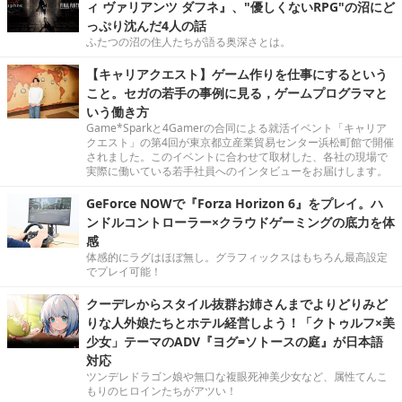
ィ ヴァリアンツ ダフネ』、"優しくないRPG"の沼にど
っぷり沈んだ4人の話
ふたつの沼の住人たちが語る奥深さとは。
【キャリアクエスト】ゲーム作りを仕事にするという
こと。セガの若手の事例に見る，ゲームプログラマと
いう働き方
Game*Sparkと4Gamerの合同による就活イベント「キャリア
クエスト」の第4回が東京都立産業貿易センター浜松町館で開催
されました。このイベントに合わせて取材した、各社の現場で
実際に働いている若手社員へのインタビューをお届けします。
GeForce NOWで『Forza Horizon 6』をプレイ。ハ
ンドルコントローラー×クラウドゲーミングの底力を体
感
体感的にラグはほぼ無し。グラフィックスはもちろん最高設定
でプレイ可能！
クーデレからスタイル抜群お姉さんまでよりどりみど
りな人外娘たちとホテル経営しよう！「クトゥルフ×美
少女」テーマのADV『ヨグ=ソトースの庭』が日本語
対応
ツンデレドラゴン娘や無口な複眼死神美少女など、属性てんこ
もりのヒロインたちがアツい！