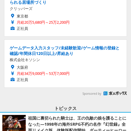
られる居場所づくり
クリッパーズ
東京都
月給20万5,680円～25万2,200円
正社員
ゲームデータ入力スタッフ/未経験歓迎/ゲーム情報の登録と
確認/年間休日120日以上/昇給あり
株式会社キソシン
大阪府
月給34万9,000円～53万7,000円
正社員
Sponsored by
トピックス
祖国に裏切られた騎士は、王の仇敵の娘を護ることに
なった―1998年の海外SRPG不朽の名作『幻世録』全
面リメイク版、体験版配信開始。ダーティーヒーロー