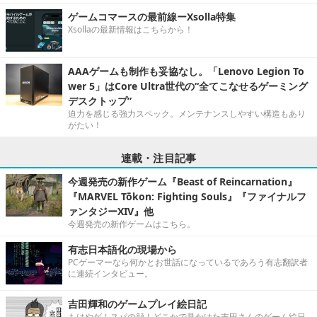
ゲームコマースの最前線ーXsolla特集
Xsollaの最新情報はこちらから！
AAAゲームも制作も妥協なし。「Lenovo Legion To
wer 5」はCore Ultra世代の“全てこなせるゲーミング
デスクトップ”
迫力を感じる強力スペック。メンテナンスしやすい構造もあり
がたい！
連載・注目記事
今週発売の新作ゲーム『Beast of Reincarnation』
『MARVEL Tōkon: Fighting Souls』『ファイナルフ
ァンタジーXIV』他
今週発売の新作ゲームはこちら。
有志日本語化の現場から
PCゲーマーなら何かとお世話になっているであろう有志翻訳者
に連続インタビュー。
吉田輝和のゲームプレイ絵日記
もはやゲムスパの顔！どこかで見かけた吉田さんのゲーム絵日