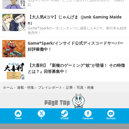
記
【大人気4コマ】じゃんげま（Junk Gaming Maide
n）
Game*Sparkの一大コンテンツに成長した4コマ。単行本も好評
発売中！
Game*Spark/インサイド公式ディスコードサーバー
好評稼働中！
【大喜利】『新種のゲーミング“蚊”が登場！ その特徴
とは？』回答募集中！
写真・画像
ホーム
›
連載・特集
›
プレイレポート
›
記事
›
Home
X
STEAM
Facebook
YouTube