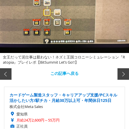
女王だって泥仕事は厭わない！ネズミ王国コロニーシミュレーション『R
atopia』プレイレポ【BitSummit Let’s Go!!】
この記事へ戻る
カードゲーム製造スタッフ・キャリアアップ支援/PCスキル
活かしたい方/駅チカ・月給30万以上可・年間休日125日
株式会社Meta Sales
愛知県
月給24万2,600円～55万円
正社員