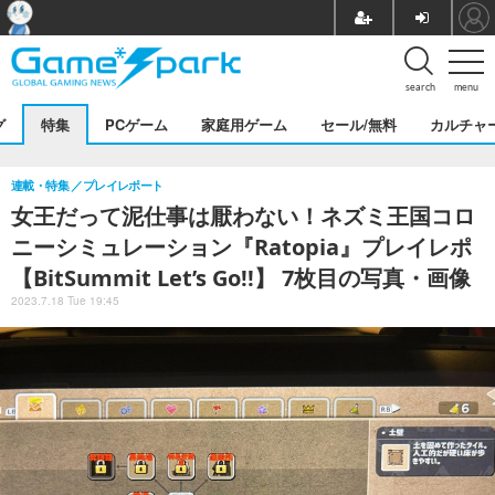
search
menu
グ
特集
PCゲーム
家庭用ゲーム
セール/無料
カルチャ
連載・特集
プレイレポート
女王だって泥仕事は厭わない！ネズミ王国コロ
ニーシミュレーション『Ratopia』プレイレポ
【BitSummit Let’s Go!!】 7枚目の写真・画像
2023.7.18 Tue 19:45