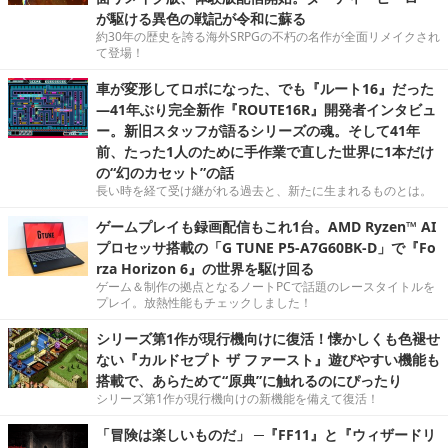
が駆ける異色の戦記が令和に蘇る
約30年の歴史を誇る海外SRPGの不朽の名作が全面リメイクされ
て登場！
車が変形してロボになった、でも『ルート16』だった
―41年ぶり完全新作『ROUTE16R』開発者インタビュ
ー。新旧スタッフが語るシリーズの魂。そして41年
前、たった1人のために手作業で直した世界に1本だけ
の“幻のカセット”の話
長い時を経て受け継がれる過去と、新たに生まれるものとは。
ゲームプレイも録画配信もこれ1台。AMD Ryzen™ AI
プロセッサ搭載の「G TUNE P5-A7G60BK-D」で『Fo
rza Horizon 6』の世界を駆け回る
ゲーム＆制作の拠点となるノートPCで話題のレースタイトルを
プレイ。放熱性能もチェックしました！
シリーズ第1作が現行機向けに復活！懐かしくも色褪せ
ない『カルドセプト ザ ファースト』遊びやすい機能も
搭載で、あらためて“原典”に触れるのにぴったり
シリーズ第1作が現行機向けの新機能を備えて復活！
「冒険は楽しいものだ」 ─『FF11』と『ウィザードリ