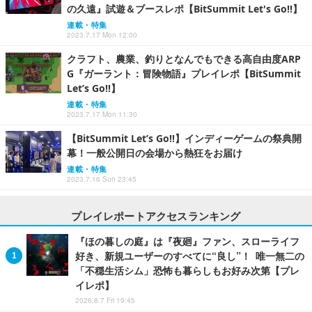
の久遠』試遊＆ブースレポ【BitSummit Let's Go!!】
連載・特集
2023.7.17 Mon 12:00
クラフト、農業、釣りとなんでもできる高自由度ARP
G『ガーラント：冒険物語』プレイレポ【BitSummit
Let’s Go!!】
連載・特集
2023.7.17 Mon 11:30
【BitSummit Let’s Go!!】インディーゲームの祭典開
幕！一般公開日の会場から熱狂をお届け
連載・特集
2023.7.16 Sun 23:45
プレイレポートアクセスランキング
『ほの暮しの庭』は『夜廻』ファン、スローライフ
好き、新規ユーザーのすべてに“良し”！ 唯一無二の
「不穏生活シム」恐怖も暮らしもお好み次第【プレ
イレポ】
2026.8.7 Fri 19:45