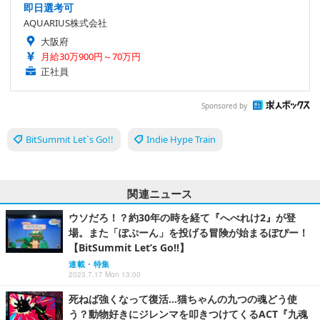
即日選考可
AQUARIUS株式会社
大阪府
月給30万900円～70万円
正社員
Sponsored by
BitSummit Let`s Go!!
Indie Hype Train
関連ニュース
ウソだろ！？約30年の時を経て『へべれけ2』が登
場。また「ぽぷーん」を投げる冒険が始まるぽぴー！
【BitSummit Let’s Go!!】
連載・特集
2023.7.17 Mon 13:00
死ねば強くなって復活…猫ちゃんの九つの魂どう使
う？動物好きにジレンマを叩きつけてくるACT『九魂