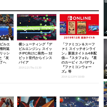
デビルエ
横シューティング『デ
「ファミコン＆スーフ
権利返
ビルエンジン』スイッ
ァミ スイッチオンライ
リッシ
チ/PC向けに発売― 32
ン」新規タイトル4本配
nと「友
ビット世代からインス
信―『スタフォ2』『星
了へ
パイア
のカービィ スパデラ』
『ファミコンウォー
2019.2.21 Thu 11:30
ズ』等
2019.12.13 Fri 10:00