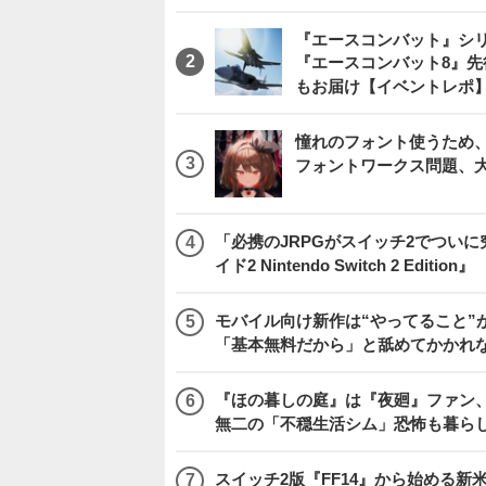
『エースコンバット』シ
『エースコンバット8』
もお届け【イベントレポ
憧れのフォント使うため、
フォントワークス問題、
「必携のJRPGがスイッチ2でつい
イド2 Nintendo Switch 2 Edition』
モバイル向け新作は“やってること”が
「基本無料だから」と舐めてかかれ
『ほの暮しの庭』は『夜廻』ファン、
無二の「不穏生活シム」恐怖も暮ら
スイッチ2版『FF14』から始める新