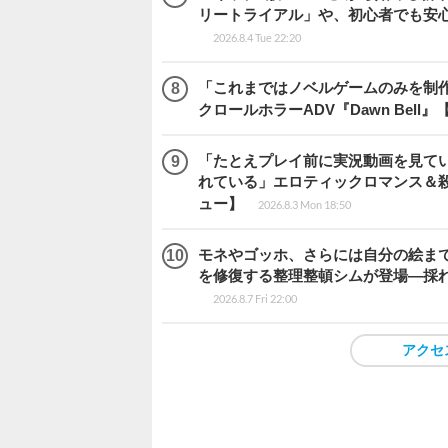
リートライアル」や、初心者でも安
2026.8.4 Tue 22:20
「これまではノベルゲームのみを制
クロールホラーADV『Dawn Bel
「たとえプレイ前に実況動画を見て
れている」エロティックロマンス＆殺人ミ
ュー】
2026.8.3 Mon 18:50
モネやゴッホ、さらには自分の絵まで
を修復する整理整頓シムが登場―採れたて
2026.8.7 Fri 22:00
アクセ