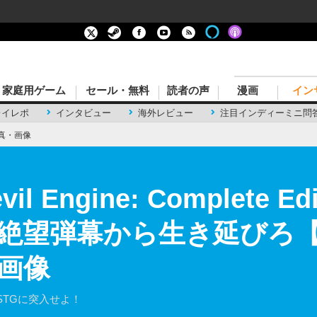
家庭用ゲーム
セール・無料
読者の声
漫画
イン
レイレポ
インタビュー
海外レビュー
注目インディーミニ問
真・画像
l Engine: Complete 
絶望弾幕から生き延びろ
・画像
STGに突入せよ！