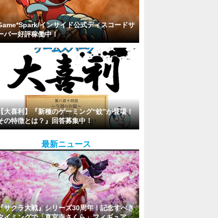
Game*Spark/インサイド公式ディスコードサ
ーバー好評稼働中！
【大喜利】『新種のゲーミング“蚊”が登場！
その特徴とは？』回答募集中！
最新ニュース
『サクラ大戦』シリーズ30周年！記念すべき
タイミングで「真宮寺さくら」フィギュア