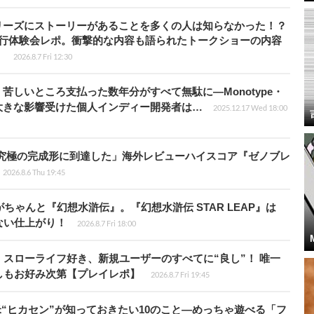
リーズにストーリーがあることを多くの人は知らなかった！？
先行体験会レポ。衝撃的な内容も語られたトークショーの内容
】
2026.8.7 Fri 12:30
苦しいところ支払った数年分がすべて無駄に―Monotype・
大きな影響受けた個人インディー開発者は…
2025.12.17 Wed 18:00
に究極の完成形に到達した」海外レビューハイスコア『ゼノブレ
2026.8.6 Thu 19:45
ちゃんと『幻想水滸伝』。『幻想水滸伝 STAR LEAP』は
ない仕上がり！
2026.8.7 Fri 18:00
スローライフ好き、新規ユーザーのすべてに“良し”！ 唯一
しもお好み次第【プレイレポ】
2026.8.7 Fri 19:45
米“ヒカセン”が知っておきたい10のこと―めっちゃ遊べる「フ