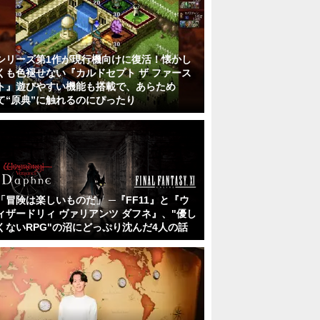
シリーズ第1作が現行機向けに復活！懐かし
くも色褪せない『カルドセプト ザ ファース
ト』遊びやすい機能も搭載で、あらため
て“原典”に触れるのにぴったり
「冒険は楽しいものだ」 ─『FF11』と『ウ
ィザードリィ ヴァリアンツ ダフネ』、"優し
くないRPG"の沼にどっぷり沈んだ4人の話