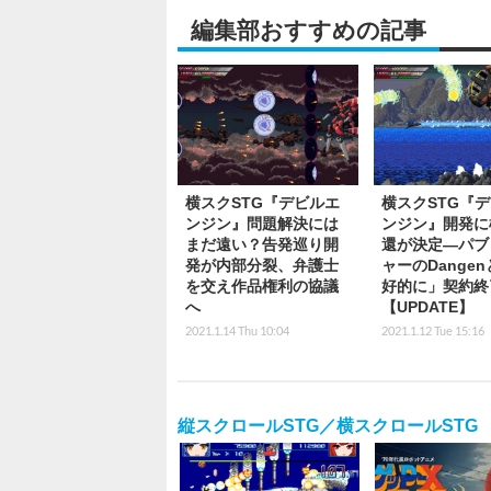
編集部おすすめの記事
横スクSTG『デビルエ
横スクSTG『
ンジン』問題解決には
ンジン』開発に
まだ遠い？告発巡り開
還が決定―パブ
発が内部分裂、弁護士
ャーのDange
を交え作品権利の協議
好的に」契約終
へ
【UPDATE】
2021.1.14 Thu 10:04
2021.1.12 Tue 15:16
縦スクロールSTG／横スクロールSTG