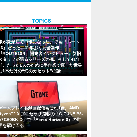
TOPICS
車が変形してロボになった、でも『ルート
16』だった―41年ぶり完全新作
『ROUTE16R』開発者インタビュー。新旧
スタッフが語るシリーズの魂。そして41年
前、たった1人のために手作業で直した世界
に1本だけの“幻のカセット”の話
ゲームプレイも録画配信もこれ1台。AMD
Ryzen™ AIプロセッサ搭載の「G TUNE P5-
A7G60BK-D」で『Forza Horizon 6』の世
界を駆け回る