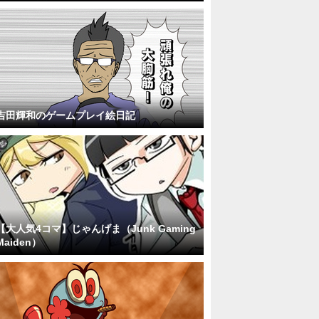
吉田輝和のゲームプレイ絵日記
【大人気4コマ】じゃんげま（Junk Gaming
Maiden）