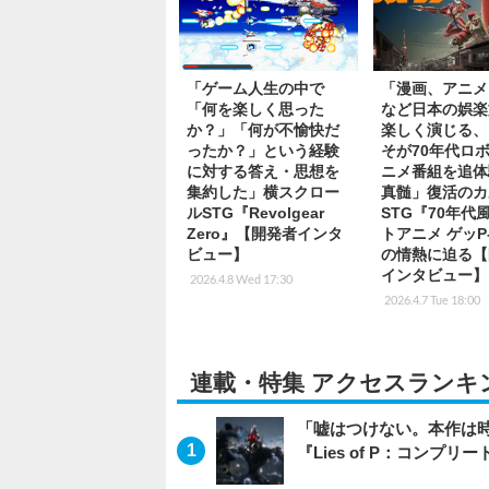
「ゲーム人生の中で
「漫画、アニメ
「何を楽しく思った
など日本の娯楽
か？」「何が不愉快だ
楽しく演じる、
ったか？」という経験
そが70年代ロ
に対する答え・思想を
ニメ番組を追体
集約した」横スクロー
真髄」復活のカ
ルSTG『Revolgear
STG『70年代
Zero』【開発者インタ
トアニメ ゲッP
ビュー】
の情熱に迫る【
インタビュー】
2026.4.8 Wed 17:30
2026.4.7 Tue 18:00
連載・特集 アクセスランキ
「嘘はつけない。本作は
『Lies of P：コンプリ