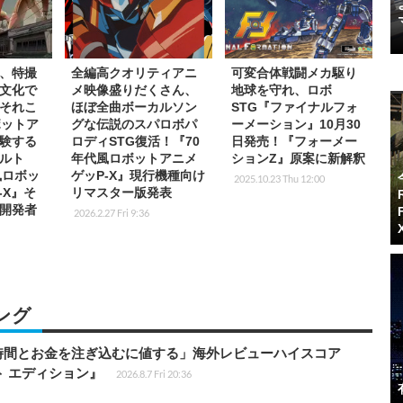
、特撮
全編高クオリティアニ
可変合体戦闘メカ駆り
文化で
メ映像盛りだくさん、
地球を守れ、ロボ
それこ
ほぼ全曲ボーカルソン
STG『ファイナルフォ
ボットア
グな伝説のスパロボパ
ーメーション』10月30
験する
ロディSTG復活！『70
日発売！『フォーメー
ルト
年代風ロボットアニメ
ションZ』原案に新解釈
風ロボッ
ゲッP-X』現行機種向け
2025.10.23 Thu 12:00
-X』そ
リマスター版発表
開発者
2026.2.27 Fri 9:36
ング
時間とお金を注ぎ込むに値する」海外レビューハイスコア
ート エディション』
2026.8.7 Fri 20:36