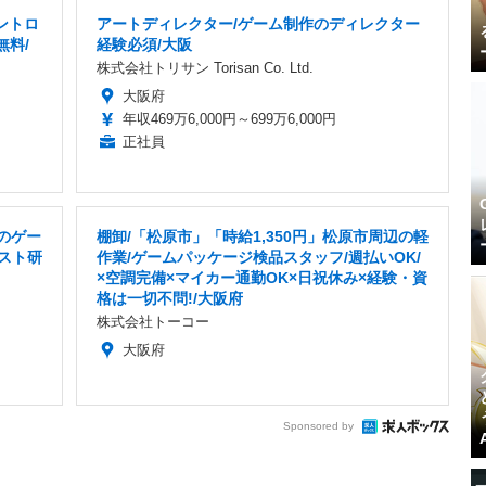
ントロ
アートディレクター/ゲーム制作のディレクター
無料/
経験必須/大阪
株式会社トリサン Torisan Co. Ltd.
大阪府
年収469万6,000円～699万6,000円
正社員
のゲー
棚卸/「松原市」「時給1,350円」松原市周辺の軽
テスト研
作業/ゲームパッケージ検品スタッフ/週払いOK/
×空調完備×マイカー通勤OK×日祝休み×経験・資
格は一切不問!/大阪府
株式会社トーコー
大阪府
Sponsored by