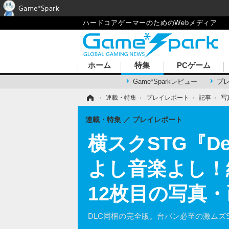
Game*Spark
ハードコアゲーマーのためのWebメディア
ホーム
特集
PCゲーム
Game*Sparkレビュー
プ
ホーム
›
連載・特集
›
プレイレポート
›
記事
›
写
連載・特集
プレイレポート
横スクSTG『Devi
よし音楽よし！
12枚目の写真
DLC同梱の完全版。台パン必至の激ムズ