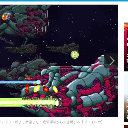
ete Edition』ドット絵よし音楽よし！絶望弾幕から生き延びろ【プレイレポ】