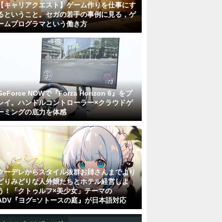
【キャリアクエスト】ゲーム作りを仕事にす
るということ。セガの若手の事例に見る，ゲ
ームプログラマという働き方
GeForce NOWで『Forza Horizon 6』をプ
レイ。ハンドルコントローラー×クラウドゲ
ーミングの底力を体感
クーデレからスタイル抜群お姉さんまでより
どりみどりな人外娘たちとホテル経営しよ
う！「クトゥルフ×美少女」テーマの
ADV『ヨグ=ソトースの庭』が日本語対応