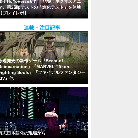
よ！HoYoverse新作『崩壊：ネクサスアニ
マ』第2回βテストの「進化テスト」を体験
【プレイレポ】
連載・注目記事
今週発売の新作ゲーム『Beast of
Reincarnation』『MARVEL Tōkon:
Fighting Souls』『ファイナルファンタジー
XIV』他
有志日本語化の現場から