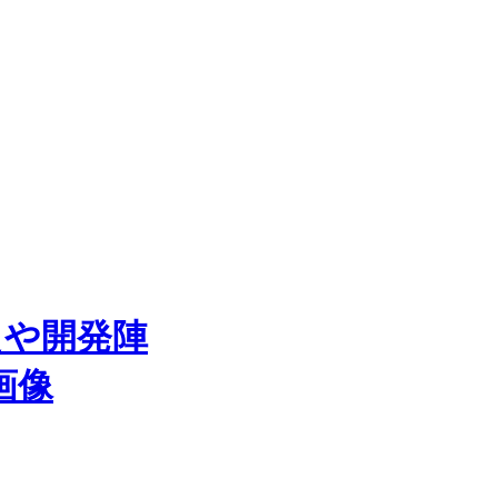
えや開発陣
画像