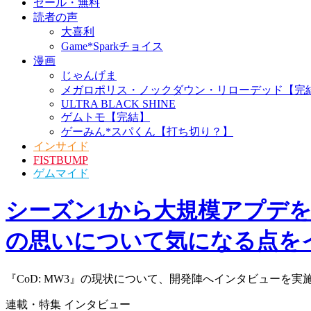
PS5
XBOX Series X|S
ニンテンドースイッチ2
ニンテンドースイッチ
セール・無料
読者の声
大喜利
Game*Sparkチョイス
漫画
じゃんげま
メガロポリス・ノックダウン・リローデッド【完
ULTRA BLACK SHINE
ゲムトモ【完結】
ゲーみん*スパくん【打ち切り？】
インサイド
FISTBUMP
ゲムマイド
シーズン1から大規模アプデを行
の思いについて気になる点をイ