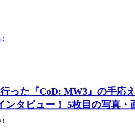
結】
った『CoD: MW3』の手応
ンタビュー！ 5枚目の写真・