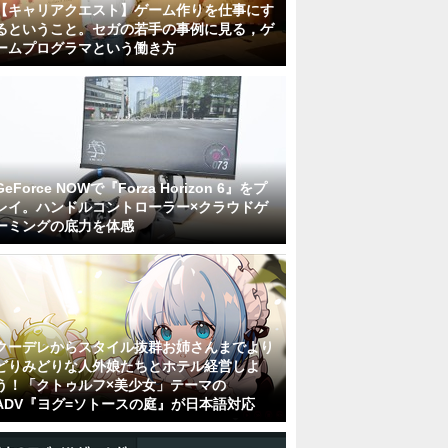
【キャリアクエスト】ゲーム作りを仕事にす
るということ。セガの若手の事例に見る，ゲ
ームプログラマという働き方
GeForce NOWで『Forza Horizon 6』をプ
レイ。ハンドルコントローラー×クラウドゲ
ーミングの底力を体感
クーデレからスタイル抜群お姉さんまでより
どりみどりな人外娘たちとホテル経営しよ
う！「クトゥルフ×美少女」テーマの
ADV『ヨグ=ソトースの庭』が日本語対応