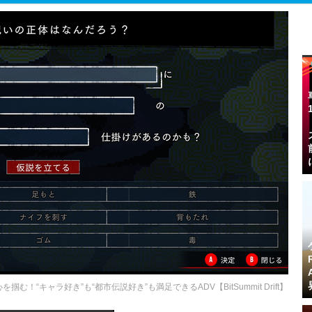
“キャラ好き”も“都市伝説好き”も満足できるADV【BitSummit Drift】