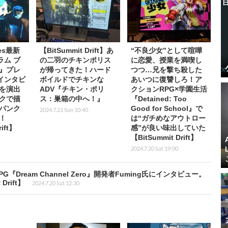
mes最新
【BitSummit Drift】あ
“不良少女”として喧嘩
ラム ブ
の二羽のチキンポリス
に恋愛、授業を満喫し
』プレ
が帰ってきた！ハード
つつ…兄を撃ち殺した
インタビ
ボイルドでチキンな
あいつに復讐しろ！ア
を演出
ADV『チキン・ポリ
クションRPG×学園生活
クで描
ス：巣箱の中へ！』
『Detained: Too
パンク
Good for School』で
2024.7.21 Sun 10:40
！
は“ガチめなアウトロー
ift】
感”が良い味出していた
【BitSummit Drift】
2024.7.20 Sat 19:00
Dream Channel Zero』開発者Fuming氏にインタビュー。
rift】
2024.7.20 Sat 12:30