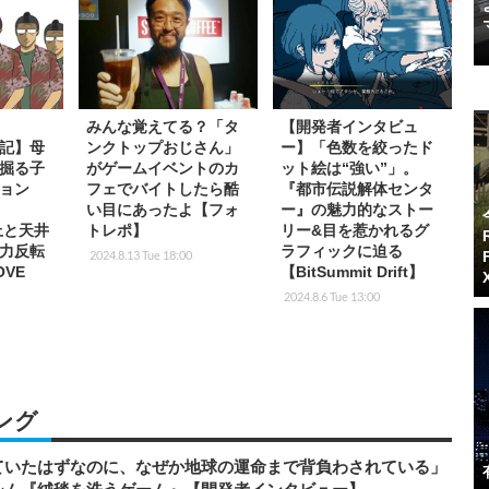
みんな覚えてる？「タ
【開発者インタビュ
絵日記】母
ンクトップおじさん」
ー】「色数を絞ったド
掘る子
がゲームイベントのカ
ット絵は“強い”」。
ョン
フェでバイトしたら酷
『都市伝説解体センタ
い目にあったよ【フォ
ー』の魅力的なストー
地上と天井
トレポ】
リー&目を惹かれるグ
力反転
ラフィックに迫る
2024.8.13 Tue 18:00
VE
【BitSummit Drift】
2024.8.6 Tue 13:00
ング
ていたはずなのに、なぜか地球の運命まで背負わされている」