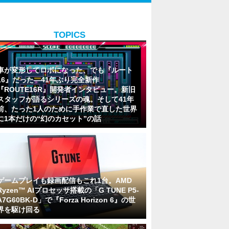
TOPICS
車が変形してロボになった、でも『ルート
16』だった―41年ぶり完全新作
『ROUTE16R』開発者インタビュー。新旧
スタッフが語るシリーズの魂。そして41年
前、たった1人のために手作業で直した世界
に1本だけの“幻のカセット”の話
ゲームプレイも録画配信もこれ1台。AMD
Ryzen™ AIプロセッサ搭載の「G TUNE P5-
A7G60BK-D」で『Forza Horizon 6』の世
界を駆け回る