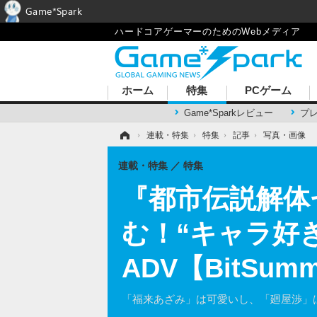
Game*Spark
ハードコアゲーマーのためのWebメディア
ホーム
特集
PCゲーム
Game*Sparkレビュー
プ
ホーム
›
連載・特集
›
特集
›
記事
›
写真・画像
連載・特集
特集
『都市伝説解体
む！“キャラ好
ADV【BitSum
「福来あざみ」は可愛いし、「廻屋渉」