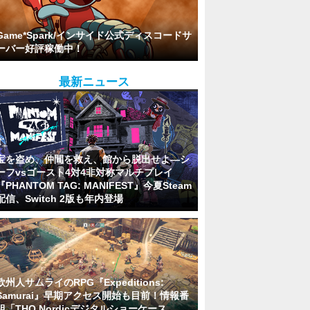
Game*Spark/インサイド公式ディスコードサ
ーバー好評稼働中！
最新ニュース
宝を盗め、仲間を救え、館から脱出せよ―シ
ーフvsゴースト4対4非対称マルチプレイ
『PHANTOM TAG: MANIFEST』今夏Steam
配信、Switch 2版も年内登場
欧州人サムライのRPG『Expeditions:
Samurai』早期アクセス開始も目前！情報番
組「THQ Nordicデジタルショーケース