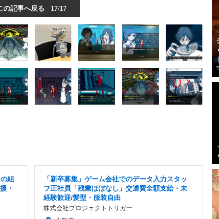
この記事へ戻る
17/17
ーの組
「新卒募集」ゲーム会社でのデータ入力スタッ
支援・
フ正社員「残業ほぼなし」交通費全額支給・未
経験歓迎/髪型・服装自由
株式会社プロジェクトトリガー