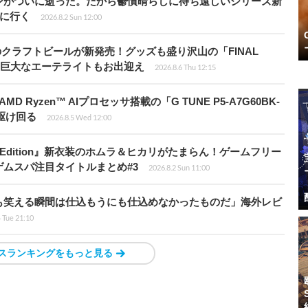
ンがついに逝った。だから鬱憤晴らしに待ち遠しいシリーズ新
6』に行く
2026.8.2 Sun 12:00
のクラフトビールが新発売！グッズも盛り沢山の「FINAL
P」では巨大なエーテライトもお出迎え
2026.8.6 Thu 12:15
Ryzen™ AIプロセッサ搭載の「G TUNE P5-A7G60BK-
を駆け回る
2026.8.5 Wed 12:00
ch 2 Edition』新衣装のホムラ＆ヒカリがたまらん！ゲームフリー
ムスパ注目タイトルまとめ#3
2026.8.2 Sun 11:00
も笑える瞬間は仕込もうにも仕込めなかったものだ」海外レビ
4 Tue 21:10
スランキングをもっと見る