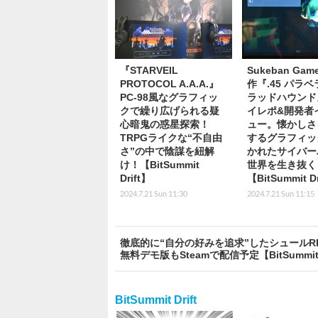
『STARVEIL
Sukeban Ga
PROTOCOL A.A.A.』
作『.45 パラベ
PC-98風なグラフィッ
ラッドハウンド
クで繰り広げられる疑
イレポ&開発者
心暗鬼の惑星探索！
ュー。懐かしさ
TRPGライクな“不自由
するグラフィッ
さ”の中で陰謀を紐解
かれたサイバー
け！【BitSummit
世界を生き抜く
Drift】
【BitSummit Dr
2024.7.21 Sun 11:30
2024.7.21 Sun 11:15
徹底的に“自分の好みを追求”したシュールRPG『
無料デモ版もSteamで配信予定【BitSummit D
BitSummit Drift