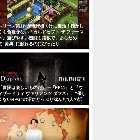
シリーズ第1作が現行機向けに復活！懐かし
くも色褪せない『カルドセプト ザ ファース
ト』遊びやすい機能も搭載で、あらため
て“原典”に触れるのにぴったり
「冒険は楽しいものだ」 ─『FF11』と『ウ
ィザードリィ ヴァリアンツ ダフネ』、"優し
くないRPG"の沼にどっぷり沈んだ4人の話