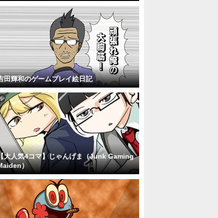
吉田輝和のゲームプレイ絵日記
【大人気4コマ】じゃんげま（Junk Gaming
Maiden）