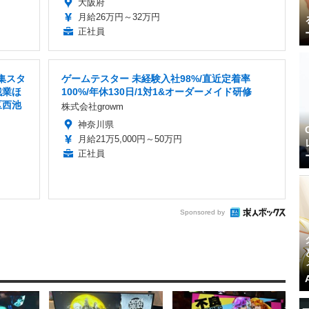
大阪府
月給26万円～32万円
正社員
集スタ
ゲームテスター 未経験入社98%/直近定着率
残業ほ
100%/年休130日/1対1&オーダーメイド研修
区西池
株式会社growm
神奈川県
月給21万5,000円～50万円
正社員
Sponsored by