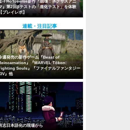
よ！HoYoverse新作『崩壊：ネクサスアニ
マ』第2回βテストの「進化テスト」を体験
【プレイレポ】
連載・注目記事
今週発売の新作ゲーム『Beast of
Reincarnation』『MARVEL Tōkon:
Fighting Souls』『ファイナルファンタジー
XIV』他
有志日本語化の現場から