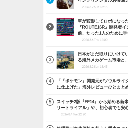
インクリメンタルお掃除
2026.8.2 Sun 18:15
車が変形してロボになった
『ROUTE16R』開発
前、たった1人のために手
2026.8.6 Thu 12:00
日本がまだ取りにいけていな
る海外メカゲーム市場と
2026.8.2 Sun 18:45
「『ポケモン』開発元がソウルライク
に仕上げた」海外レビューひとまとめ『Beast
スイッチ2版『FF14』から始める新
リートライアル」や、初心者でも安
2026.8.4 Tue 22:20