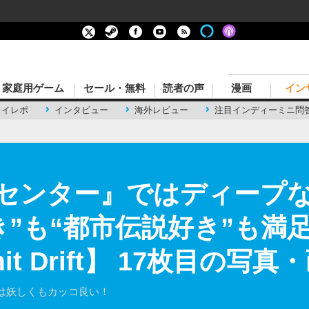
家庭用ゲーム
セール・無料
読者の声
漫画
イン
レイレポ
インタビュー
海外レビュー
注目インディーミニ問
センター』ではディープ
き”も“都市伝説好き”も満
mit Drift】 17枚目の写真
は妖しくもカッコ良い！