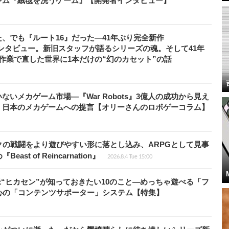
シム『絨毯を洗うゲーム』【開発者インタビュー】
、でも『ルート16』だった―41年ぶり完全新作
者インタビュー。新旧スタッフが語るシリーズの魂。そして41年
作業で直した世界に1本だけの“幻のカセット”の話
いメカゲーム市場―『War Robots』3億人の成功から見え
、日本のメカゲームへの提言【オリーさんのロボゲーコラム】
の戦闘をより遊びやすい形に落とし込み、ARPGとして見事
 of Reincarnation』
2026.8.4 Tue 15:00
米“ヒカセン”が知っておきたい10のこと―めっちゃ遊べる「フ
心の「コンテンツサポーター」システム【特集】