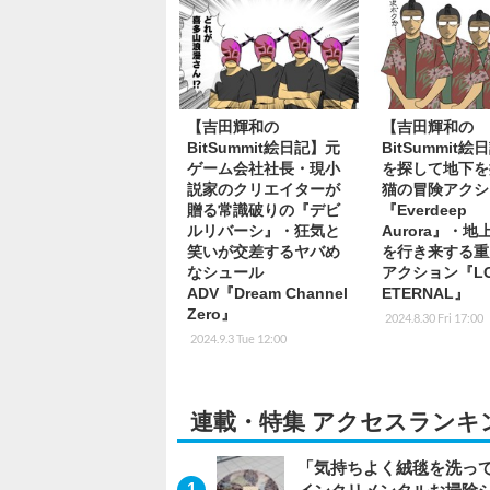
【吉田輝和の
【吉田輝和の
BitSummit絵日記】元
BitSummit
ゲーム会社社長・現小
を探して地下を
説家のクリエイターが
猫の冒険アクシ
贈る常識破りの『デビ
『Everdeep
ルリバーシ』・狂気と
Aurora』・
笑いが交差するヤバめ
を行き来する重
なシュール
アクション『LO
ADV『Dream Channel
ETERNAL』
Zero』
2024.8.30 Fri 17:00
2024.9.3 Tue 12:00
連載・特集 アクセスランキ
「気持ちよく絨毯を洗っ