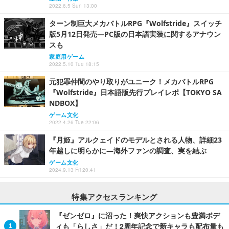
2022.6.5 Sun 13:00
ターン制巨大メカバトルRPG『Wolfstride』スイッチ
版5月12日発売―PC版の日本語実装に関するアナウン
スも
家庭用ゲーム
2022.5.10 Tue 18:15
元犯罪仲間のやり取りがユニーク！メカバトルRPG
『Wolfstride』日本語版先行プレイレポ【TOKYO SA
NDBOX】
ゲーム文化
2022.4.26 Tue 22:06
『月姫』アルクェイドのモデルとされる人物、詳細23
年越しに明らかに―海外ファンの調査、実を結ぶ
ゲーム文化
2024.9.13 Fri 20:41
特集アクセスランキング
『ゼンゼロ』に沼った！爽快アクションも豊満ボデ
ィも「らしさ」だ！2周年記念で新キャラも配布量も