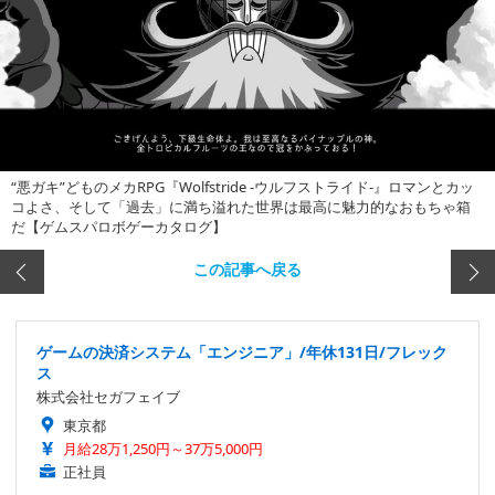
“悪ガキ”どものメカRPG『Wolfstride -ウルフストライド-』ロマンとカッ
コよさ、そして「過去」に満ち溢れた世界は最高に魅力的なおもちゃ箱
だ【ゲムスパロボゲーカタログ】
この記事へ戻る
ゲームの決済システム「エンジニア」/年休131日/フレック
ス
株式会社セガフェイブ
東京都
月給28万1,250円～37万5,000円
正社員