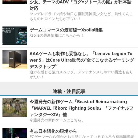
少女」テーマのADV『ヨグ=ソトースの庭』が日本語
対応
ツンデレドラゴン娘や無口な複眼死神美少女など、属性てんこ
もりのヒロインたちがアツい！
ゲームコマースの最前線ーXsolla特集
Xsollaの最新情報はこちらから！
AAAゲームも制作も妥協なし。「Lenovo Legion To
wer 5」はCore Ultra世代の“全てこなせるゲーミング
デスクトップ”
迫力を感じる強力スペック。メンテナンスしやすい構造もあり
がたい！
連載・注目記事
今週発売の新作ゲーム『Beast of Reincarnation』
『MARVEL Tōkon: Fighting Souls』『ファイナルフ
ァンタジーXIV』他
今週発売の新作ゲームはこちら。
有志日本語化の現場から
PCゲーマーなら何かとお世話になっているであろう有志翻訳者