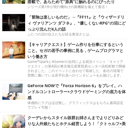
搭載で、あらためて“原典”に触れるのにぴったり
シリーズ第1作が現行機向けの新機能を備えて復活！
「冒険は楽しいものだ」 ─『FF11』と『ウィザードリ
ィ ヴァリアンツ ダフネ』、"優しくないRPG"の沼にど
っぷり沈んだ4人の話
ふたつの沼の住人たちが語る奥深さとは。
【キャリアクエスト】ゲーム作りを仕事にするという
こと。セガの若手の事例に見る，ゲームプログラマと
いう働き方
Game*Sparkと4Gamerの合同による就活イベント「キャリア
クエスト」の第4回が東京都立産業貿易センター浜松町館で開催
されました。このイベントに合わせて取材した、各社の現場で
実際に働いている若手社員へのインタビューをお届けします。
GeForce NOWで『Forza Horizon 6』をプレイ。ハ
ンドルコントローラー×クラウドゲーミングの底力を体
感
体感的にラグはほぼ無し。グラフィックスはもちろん最高設定
でプレイ可能！
クーデレからスタイル抜群お姉さんまでよりどりみど
りな人外娘たちとホテル経営しよう！「クトゥルフ×美