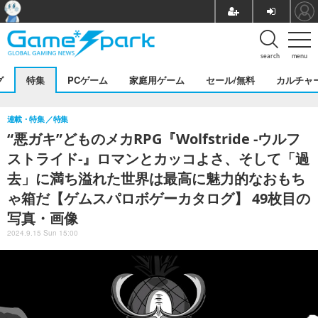
search
menu
グ
特集
PCゲーム
家庭用ゲーム
セール/無料
カルチャ
連載・特集
特集
“悪ガキ”どものメカRPG『Wolfstride -ウルフ
ストライド-』ロマンとカッコよさ、そして「過
去」に満ち溢れた世界は最高に魅力的なおもち
ゃ箱だ【ゲムスパロボゲーカタログ】 49枚目の
写真・画像
2024.9.15 Sun 15:00