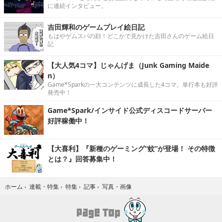
に連続インタビュー。
吉田輝和のゲームプレイ絵日記
もはやゲムスパの顔！どこかで見かけた吉田さんのゲーム絵日
記
【大人気4コマ】じゃんげま（Junk Gaming Maide
n）
Game*Sparkの一大コンテンツに成長した4コマ。単行本も好評
発売中！
Game*Spark/インサイド公式ディスコードサーバー
好評稼働中！
【大喜利】『新種のゲーミング“蚊”が登場！ その特徴
とは？』回答募集中！
写真・画像
ホーム
›
連載・特集
›
特集
›
記事
›