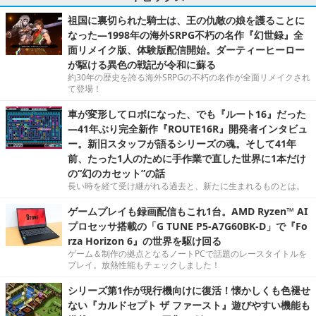
祖国に裏切られた騎士は、王の仇敵の娘を護ることに
なった―1998年の海外SRPG不朽の名作『幻世録』全
面リメイク版、体験版配信開始。ダーティーヒーロー
が駆ける異色の戦記が令和に蘇る
約30年の歴史を誇る海外SRPGの不朽の名作が全面リメイクされ
て登場！
車が変形してロボになった、でも『ルート16』だった
―41年ぶり完全新作『ROUTE16R』開発者インタビュ
ー。新旧スタッフが語るシリーズの魂。そして41年
前、たった1人のために手作業で直した世界に1本だけ
の“幻のカセット”の話
長い時を経て受け継がれる過去と、新たに生まれるものとは。
ゲームプレイも録画配信もこれ1台。AMD Ryzen™ AI
プロセッサ搭載の「G TUNE P5-A7G60BK-D」で『Fo
rza Horizon 6』の世界を駆け回る
ゲーム＆制作の拠点となるノートPCで話題のレースタイトルを
プレイ。放熱性能もチェックしました！
シリーズ第1作が現行機向けに復活！懐かしくも色褪せ
ない『カルドセプト ザ ファースト』遊びやすい機能も