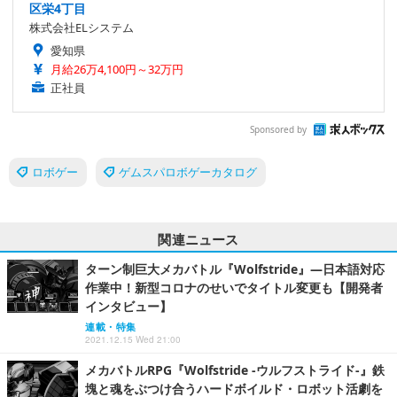
区栄4丁目
株式会社ELシステム
愛知県
月給26万4,100円～32万円
正社員
Sponsored by
ロボゲー
ゲムスパロボゲーカタログ
関連ニュース
ターン制巨大メカバトル『Wolfstride』―日本語対応
作業中！新型コロナのせいでタイトル変更も【開発者
インタビュー】
連載・特集
2021.12.15 Wed 21:00
メカバトルRPG『Wolfstride -ウルフストライド-』鉄
塊と魂をぶつけ合うハードボイルド・ロボット活劇を