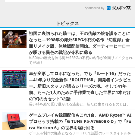
Sponsored by
トピックス
祖国に裏切られた騎士は、王の仇敵の娘を護ることに
なった―1998年の海外SRPG不朽の名作『幻世録』全
面リメイク版、体験版配信開始。ダーティーヒーロー
が駆ける異色の戦記が令和に蘇る
約30年の歴史を誇る海外SRPGの不朽の名作が全面リメイクされ
て登場！
車が変形してロボになった、でも『ルート16』だった
―41年ぶり完全新作『ROUTE16R』開発者インタビュ
ー。新旧スタッフが語るシリーズの魂。そして41年
前、たった1人のために手作業で直した世界に1本だけ
の“幻のカセット”の話
長い時を経て受け継がれる過去と、新たに生まれるものとは。
ゲームプレイも録画配信もこれ1台。AMD Ryzen™ AI
プロセッサ搭載の「G TUNE P5-A7G60BK-D」で『Fo
rza Horizon 6』の世界を駆け回る
ゲーム＆制作の拠点となるノートPCで話題のレースタイトルを