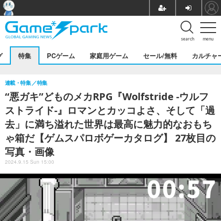
search
menu
グ
特集
PCゲーム
家庭用ゲーム
セール/無料
カルチャ
連載・特集
特集
“悪ガキ”どものメカRPG『Wolfstride -ウルフ
ストライド-』ロマンとカッコよさ、そして「過
去」に満ち溢れた世界は最高に魅力的なおもち
ゃ箱だ【ゲムスパロボゲーカタログ】 27枚目の
写真・画像
2024.9.15 Sun 15:00