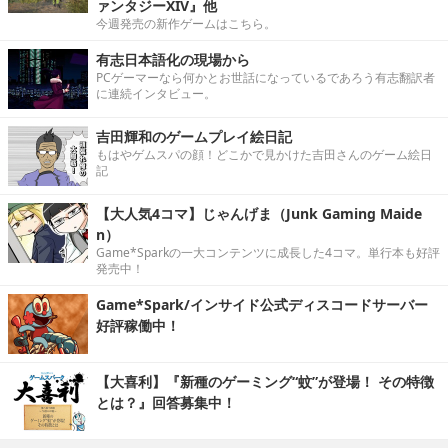
ァンタジーXIV』他
今週発売の新作ゲームはこちら。
有志日本語化の現場から
PCゲーマーなら何かとお世話になっているであろう有志翻訳者
に連続インタビュー。
吉田輝和のゲームプレイ絵日記
もはやゲムスパの顔！どこかで見かけた吉田さんのゲーム絵日
記
【大人気4コマ】じゃんげま（Junk Gaming Maide
n）
Game*Sparkの一大コンテンツに成長した4コマ。単行本も好評
発売中！
Game*Spark/インサイド公式ディスコードサーバー
好評稼働中！
【大喜利】『新種のゲーミング“蚊”が登場！ その特徴
とは？』回答募集中！