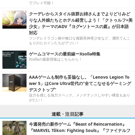
でプレイ可能！
クーデレからスタイル抜群お姉さんまでよりどりみど
りな人外娘たちとホテル経営しよう！「クトゥルフ×美
少女」テーマのADV『ヨグ=ソトースの庭』が日本語
対応
ツンデレドラゴン娘や無口な複眼死神美少女など、属性てんこ
もりのヒロインたちがアツい！
ゲームコマースの最前線ーXsolla特集
Xsollaの最新情報はこちらから！
AAAゲームも制作も妥協なし。「Lenovo Legion To
wer 5」はCore Ultra世代の“全てこなせるゲーミング
デスクトップ”
迫力を感じる強力スペック。メンテナンスしやすい構造もあり
がたい！
連載・注目記事
今週発売の新作ゲーム『Beast of Reincarnation』
『MARVEL Tōkon: Fighting Souls』『ファイナルフ