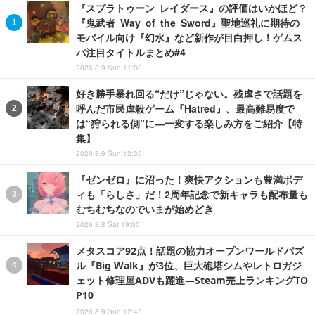
『スプラトゥーン レイダース』の評価はいかほど？
『鬼武者 Way of the Sword』聖地巡礼に期待の
モバイル向け『幻水』など新作が目白押し！ゲムス
パ注目タイトルまとめ#4
2026.8.9 Sun 11:00
好き勝手暴れ回る“だけ”じゃない。残虐さで話題を
呼んだ市民虐殺ゲーム『Hatred』、最高難易度で
は“狩られる側”に―一変する楽しみ方をご紹介【特
集】
2026.8.9 Sun 12:30
『ゼンゼロ』に沼った！爽快アクションも豊満ボデ
ィも「らしさ」だ！2周年記念で新キャラも配布量も
むちむちなのでいまが始めどき
2026.8.8 Sat 19:00
メタスコア92点！話題の協力オープンワールドパズ
ル『Big Walk』が3位、巨大砲塔シムやレトロガジ
ェット修理屋ADVも躍進―Steam売上ランキングTO
P10
2026.8.9 Sun 12:45