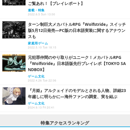
ご覧あれ！【プレイレポート】
連載・特集
2022.6.5 Sun 13:00
ターン制巨大メカバトルRPG『Wolfstride』スイッチ
版5月12日発売―PC版の日本語実装に関するアナウン
スも
家庭用ゲーム
2022.5.10 Tue 18:15
元犯罪仲間のやり取りがユニーク！メカバトルRPG
『Wolfstride』日本語版先行プレイレポ【TOKYO SA
NDBOX】
ゲーム文化
2022.4.26 Tue 22:06
『月姫』アルクェイドのモデルとされる人物、詳細23
年越しに明らかに―海外ファンの調査、実を結ぶ
ゲーム文化
2024.9.13 Fri 20:41
特集アクセスランキング