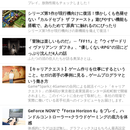
プレイ。放熱性能もチェックしました！
シリーズ第1作が現行機向けに復活！懐かしくも色褪せ
ない『カルドセプト ザ ファースト』遊びやすい機能も
搭載で、あらためて“原典”に触れるのにぴったり
シリーズ第1作が現行機向けの新機能を備えて復活！
「冒険は楽しいものだ」 ─『FF11』と『ウィザードリ
ィ ヴァリアンツ ダフネ』、"優しくないRPG"の沼にど
っぷり沈んだ4人の話
ふたつの沼の住人たちが語る奥深さとは。
【キャリアクエスト】ゲーム作りを仕事にするという
こと。セガの若手の事例に見る，ゲームプログラマと
いう働き方
Game*Sparkと4Gamerの合同による就活イベント「キャリア
クエスト」の第4回が東京都立産業貿易センター浜松町館で開催
されました。このイベントに合わせて取材した、各社の現場で
実際に働いている若手社員へのインタビューをお届けします。
GeForce NOWで『Forza Horizon 6』をプレイ。ハ
ンドルコントローラー×クラウドゲーミングの底力を体
感
体感的にラグはほぼ無し。グラフィックスはもちろん最高設定