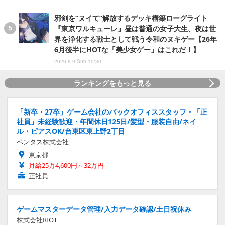
邪剣を“ヌイて”解放するデッキ構築ローグライト
『東京ワルキューレ』昼は普通の女子大生、夜は世
界を浄化する戦士として戦う令和のヌキゲー【26年
6月後半にHOTな「美少女ゲー」はこれだ！】
2026.8.9 Sun 10:30
ランキングをもっと見る
「新卒・27卒」ゲーム会社のバックオフィススタッフ・「正
社員」未経験歓迎・年間休日125日/髪型・服装自由/ネイ
ル・ピアスOK/台東区東上野2丁目
ベンタス株式会社
東京都
月給25万4,600円～32万円
正社員
ゲームマスターデータ管理/入力データ確認/土日祝休み
株式会社RIOT