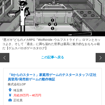
“悪ガキ”どものメカRPG『Wolfstride -ウルフストライド-』ロマンとカッ
コよさ、そして「過去」に満ち溢れた世界は最高に魅力的なおもちゃ箱
だ【ゲムスパロボゲーカタログ】
この記事へ戻る
「0からのスタート」家庭用ゲームのテスタースタッフ/正社
員登用/発売前ゲームの動作検証
株式会社LOP
埼玉県
月給29万円～40万円
正社員