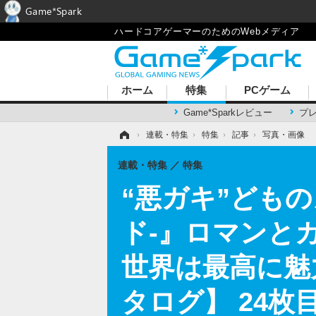
Game*Spark
ハードコアゲーマーのためのWebメディア
ホーム
特集
PCゲーム
Game*Sparkレビュー
プ
ホーム
›
連載・特集
›
特集
›
記事
›
写真・画像
連載・特集
特集
“悪ガキ”どものメ
ド-』ロマンと
世界は最高に魅
タログ】 24枚