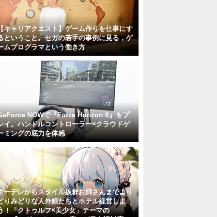
【キャリアクエスト】ゲーム作りを仕事にす
るということ。セガの若手の事例に見る，ゲ
ームプログラマという働き方
GeForce NOWで『Forza Horizon 6』をプ
レイ。ハンドルコントローラー×クラウドゲ
ーミングの底力を体感
クーデレからスタイル抜群お姉さんまでより
どりみどりな人外娘たちとホテル経営しよ
う！「クトゥルフ×美少女」テーマの