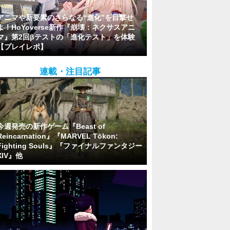
アニマや新要素のさらなる“進化”を目撃せ
よ！HoYoverse新作『崩壊：ネクサスアニ
マ』第2回βテストの「進化テスト」を体験
【プレイレポ】
連載・注目記事
今週発売の新作ゲーム『Beast of
Reincarnation』『MARVEL Tōkon:
Fighting Souls』『ファイナルファンタジー
XIV』他