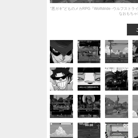
“悪ガキ”どものメカRPG『Wolfstride -ウ
なおもちゃ