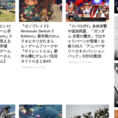
にいけ
『ゼノブレイド2
『スパロボY』合体攻撃
ーム市
Nintendo Switch 2
や追加武器、「ガンダ
ots』3
Edition』新衣装のホム
ム 水星の魔女」ではキ
見える
ラ＆ヒカリがたまら
ャリバーンが登場！お
市場
ん！ゲームフリークや
祭りDLC「アニバーサ
ゲーム
『サイレントヒル』新
リーエキスパンション
ーさん
作も嗜むゲムスパ注目
パック」8月5日配信
ム】
タイトルまとめ#3
2026.8.1 Sat 21:44
2026.8.2 Sun 11:00