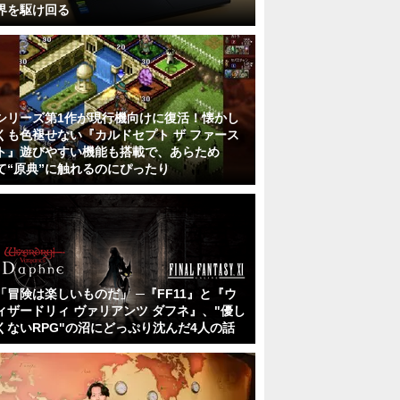
界を駆け回る
シリーズ第1作が現行機向けに復活！懐かし
くも色褪せない『カルドセプト ザ ファース
ト』遊びやすい機能も搭載で、あらため
て“原典”に触れるのにぴったり
「冒険は楽しいものだ」 ─『FF11』と『ウ
ィザードリィ ヴァリアンツ ダフネ』、"優し
くないRPG"の沼にどっぷり沈んだ4人の話