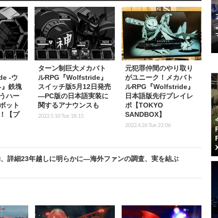
ターン制巨大メカバト
元犯罪仲間のやり取り
de -ウ
ルRPG『Wolfstride』
がユニーク！メカバト
-』鉄塊
スイッチ版5月12日発売
ルRPG『Wolfstride』
うハー
―PC版の日本語実装に
日本語版先行プレイレ
ボット
関するアナウンスも
ポ【TOKYO
！【プ
SANDBOX】
2022.5.10 Tue 18:15
2022.4.26 Tue 22:06
、詳細23年越しに明らかに―海外ファンの調査、実を結ぶ