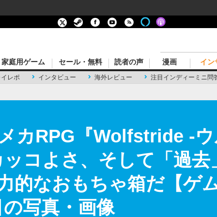
家庭用ゲーム
セール・無料
読者の声
漫画
イン
レイレポ
インタビュー
海外レビュー
注目インディーミニ問
カRPG『Wolfstride 
カッコよさ、そして「過去
力的なおもちゃ箱だ【ゲ
目の写真・画像