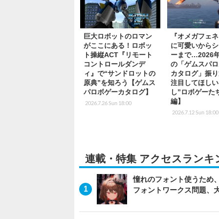
巨大ロボットのロマン
『オメガフェネ
がここにある！ロボッ
に可愛いからシ
ト操縦ACT『リモート
ーまで…2026
コントロールダンデ
の「ゲムスパロ
ィ』で“サンドロットの
カタログ」振り
原典”を知ろう【ゲムス
注目してほしい
パロボゲーカタログ】
し”ロボゲーた
編】
2026.7.26 Sun 18:00
2026.7.12 Sun 18:00
連載・特集 アクセスランキ
憧れのフォント使うため、
フォントワークス問題、