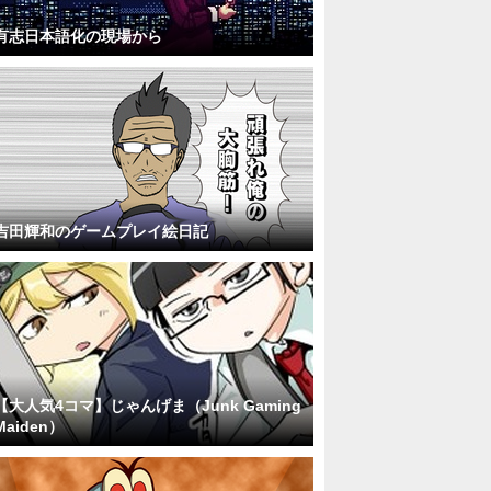
有志日本語化の現場から
吉田輝和のゲームプレイ絵日記
【大人気4コマ】じゃんげま（Junk Gaming
Maiden）