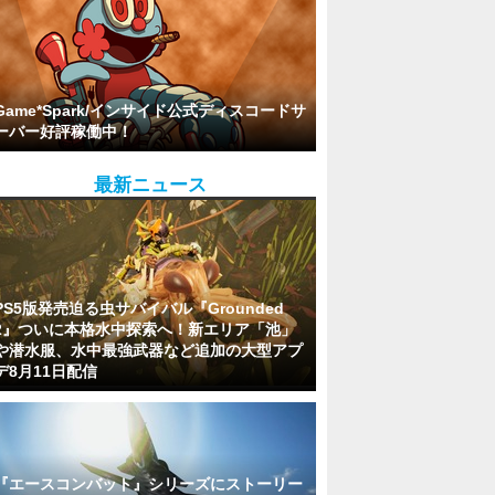
Game*Spark/インサイド公式ディスコードサ
ーバー好評稼働中！
最新ニュース
PS5版発売迫る虫サバイバル『Grounded
2』ついに本格水中探索へ！新エリア「池」
や潜水服、水中最強武器など追加の大型アプ
デ8月11日配信
『エースコンバット』シリーズにストーリー