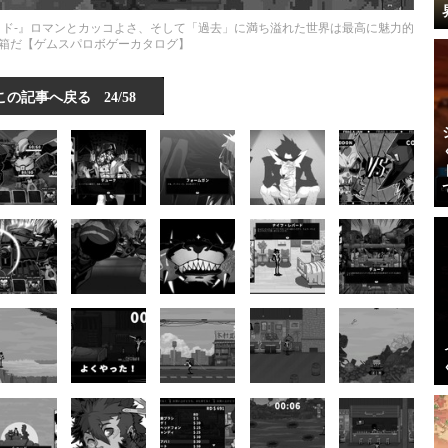
ルフストライド-』ロマンとカッコよさ、そして「過去」に満ち溢れた世界は最高に魅力的
箱だ【ゲムスパロボゲーカタログ】
この記事へ戻る
24/58