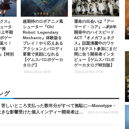
クス』
超期待のロボアニメ風
運命の出会いは『アー
ュータ
シューター『Oh!
マード・コア』―約8年
年上半期
Robot: Legendary
開発中のハイスピード
ボゲー
Mechanic』体験版を
ACT『オメガフェネク
返り！
プレイ！やり応えある
ス』話題沸騰中のワケ
“推
アクションとパロディ
は？βテスト参加にまだ
ち【特別
要素で笑顔になれる
間に合う開発者インタ
【ゲムスパロボゲーカ
ビュー【ゲムスパロボ
タログ】
ゲーカタログ特別版】
2026.6.28 Sun 18:00
2026.6.15 Mon 19:00
ング
苦しいところ支払った数年分がすべて無駄に―Monotype・
大きな影響受けた個人インディー開発者は…
2025.12.17 Wed 18:00