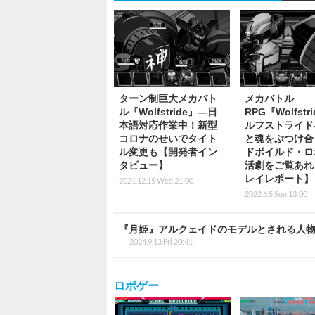
ターン制巨大メカバト
メカバトル
ル『Wolfstride』―日
RPG『Wolfstri
本語対応作業中！新型
ルフストライド
コロナのせいでタイト
と魂をぶつけ合
ル変更も【開発者イン
ドボイルド・ロ
タビュー】
活劇をご覧あれ
レイレポート】
2021.12.15 Wed 21:00
2022.6.5 Sun 13:00
『月姫』アルクェイドのモデルとされる人物
2024.9.13 Fri 20:41
ロボゲー