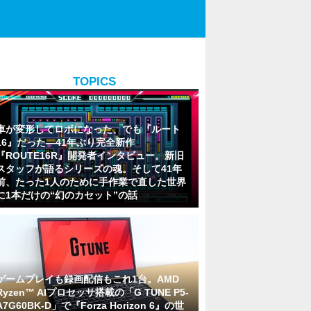
TOPICS
車が変形してロボになった、でも『ルート
16』だった―41年ぶり完全新作
『ROUTE16R』開発者インタビュー。新旧
スタッフが語るシリーズの魂。そして41年
前、たった1人のために手作業で直した世界
に1本だけの“幻のカセット”の話
ゲームプレイも録画配信もこれ1台。AMD
Ryzen™ AIプロセッサ搭載の「G TUNE P5-
A7G60BK-D」で『Forza Horizon 6』の世