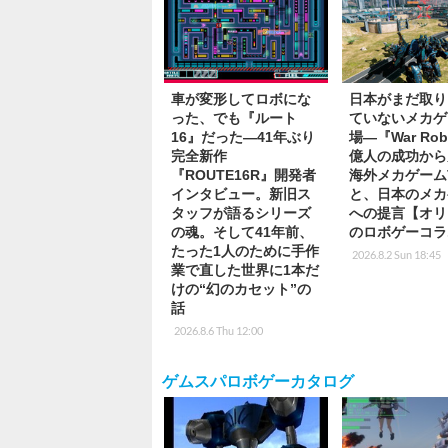
車が変形してロボにな
日本がまだ取り
った、でも『ルート
ていないメカゲ
16』だった―41年ぶり
場―『War Rob
完全新作
億人の成功から
『ROUTE16R』開発者
海外メカゲーム
インタビュー。新旧ス
と、日本のメカ
タッフが語るシリーズ
への提言【オリ
の魂。そして41年前、
のロボゲーコラ
たった1人のために手作
2026.8.2 Sun 18:45
業で直した世界に1本だ
けの“幻のカセット”の
話
2026.8.6 Thu 12:00
ゲムスパロボゲーカタログ