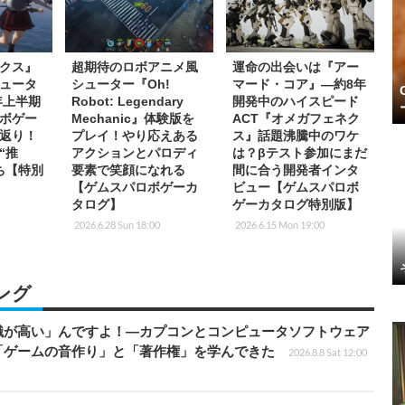
クス』
超期待のロボアニメ風
運命の出会いは『アー
ュータ
シューター『Oh!
マード・コア』―約8年
年上半期
Robot: Legendary
開発中のハイスピード
ボゲー
Mechanic』体験版を
ACT『オメガフェネク
返り！
プレイ！やり応えある
ス』話題沸騰中のワケ
“推
アクションとパロディ
は？βテスト参加にまだ
ち【特別
要素で笑顔になれる
間に合う開発者インタ
【ゲムスパロボゲーカ
ビュー【ゲムスパロボ
タログ】
ゲーカタログ特別版】
2026.6.28 Sun 18:00
2026.6.15 Mon 19:00
ング
識が高い」んですよ！―カプコンとコンピュータソフトウェア
「ゲームの音作り」と「著作権」を学んできた
2026.8.8 Sat 12:00