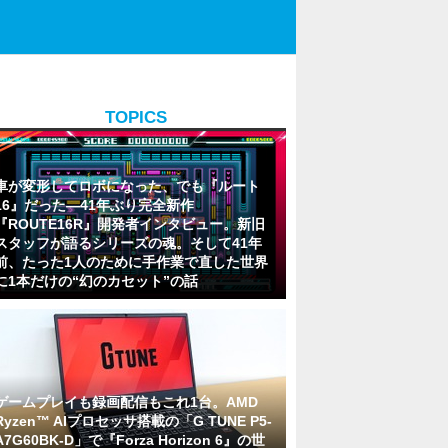
TOPICS
車が変形してロボになった、でも『ルート
16』だった―41年ぶり完全新作
『ROUTE16R』開発者インタビュー。新旧
スタッフが語るシリーズの魂。そして41年
前、たった1人のために手作業で直した世界
に1本だけの“幻のカセット”の話
ゲームプレイも録画配信もこれ1台。AMD
Ryzen™ AIプロセッサ搭載の「G TUNE P5-
A7G60BK-D」で『Forza Horizon 6』の世