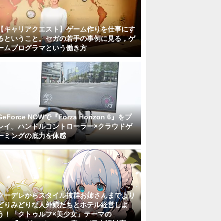
【キャリアクエスト】ゲーム作りを仕事にす
るということ。セガの若手の事例に見る，ゲ
ームプログラマという働き方
GeForce NOWで『Forza Horizon 6』をプ
レイ。ハンドルコントローラー×クラウドゲ
ーミングの底力を体感
クーデレからスタイル抜群お姉さんまでより
どりみどりな人外娘たちとホテル経営しよ
う！「クトゥルフ×美少女」テーマの