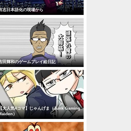
有志日本語化の現場から
吉田輝和のゲームプレイ絵日記
【大人気4コマ】じゃんげま（Junk Gaming
Maiden）