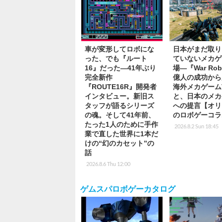
車が変形してロボにな
日本がまだ取り
った、でも『ルート
ていないメカゲ
16』だった―41年ぶり
場―『War Rob
完全新作
億人の成功から
『ROUTE16R』開発者
海外メカゲーム
インタビュー。新旧ス
と、日本のメカ
タッフが語るシリーズ
への提言【オリ
の魂。そして41年前、
のロボゲーコラ
たった1人のために手作
2026.8.2 Sun 18:45
業で直した世界に1本だ
けの“幻のカセット”の
話
2026.8.6 Thu 12:00
ゲムスパロボゲーカタログ