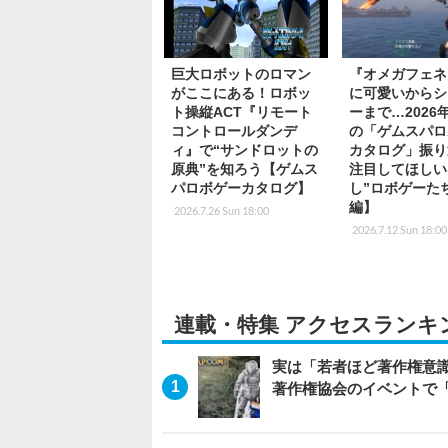
巨大ロボットのロマン
『オメガフェネ
がここにある！ロボッ
に可愛いからシ
ト操縦ACT『リモート
ーまで…2026
コントロールダンデ
の「ゲムスパロ
ィ』で“サンドロットの
カタログ」振り
原典”を知ろう【ゲムス
注目してほしい
パロボゲーカタログ】
し”ロボゲーた
編】
2026.7.26 Sun 18:00
2026.7.12 Sun 18:00
連載・特集 アクセスランキ
実は「若者ほど著作権意
著作権協会のイベントで