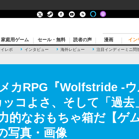
家庭用ゲーム
セール・無料
読者の声
漫画
イン
レイレポ
インタビュー
海外レビュー
注目インディーミニ問
カRPG『Wolfstride 
カッコよさ、そして「過去
力的なおもちゃ箱だ【ゲ
目の写真・画像