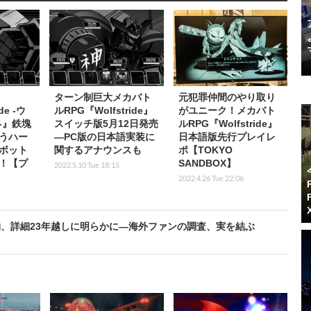
ターン制巨大メカバト
元犯罪仲間のやり取り
de -ウ
ルRPG『Wolfstride』
がユニーク！メカバト
-』鉄塊
スイッチ版5月12日発売
ルRPG『Wolfstride』
うハー
―PC版の日本語実装に
日本語版先行プレイレ
ボット
関するアナウンスも
ポ【TOKYO
！【プ
SANDBOX】
2022.5.10 Tue 18:15
2022.4.26 Tue 22:06
、詳細23年越しに明らかに―海外ファンの調査、実を結ぶ