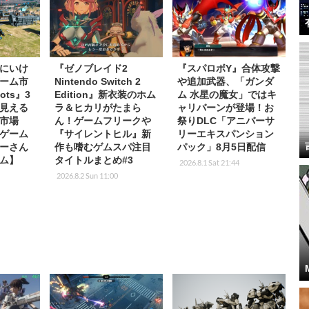
にいけ
『ゼノブレイド2
『スパロボY』合体攻撃
ーム市
Nintendo Switch 2
や追加武器、「ガンダ
ots』3
Edition』新衣装のホム
ム 水星の魔女」ではキ
見える
ラ＆ヒカリがたまら
ャリバーンが登場！お
市場
ん！ゲームフリークや
祭りDLC「アニバーサ
ゲーム
『サイレントヒル』新
リーエキスパンション
ーさん
作も嗜むゲムスパ注目
パック」8月5日配信
ム】
タイトルまとめ#3
2026.8.1 Sat 21:44
2026.8.2 Sun 11:00