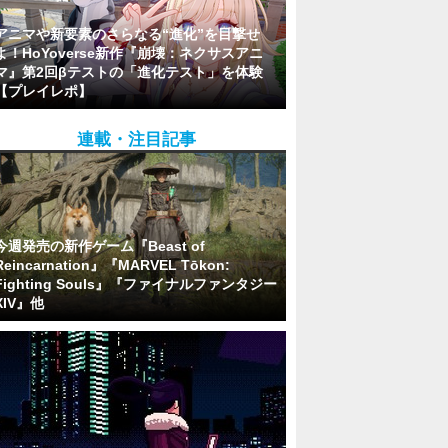
アニマや新要素のさらなる“進化”を目撃せ
よ！HoYoverse新作『崩壊：ネクサスアニ
マ』第2回βテストの「進化テスト」を体験
【プレイレポ】
連載・注目記事
今週発売の新作ゲーム『Beast of
Reincarnation』『MARVEL Tōkon:
Fighting Souls』『ファイナルファンタジー
XIV』他