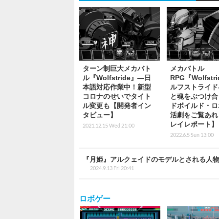
ターン制巨大メカバト
メカバトル
ル『Wolfstride』―日
RPG『Wolfstri
本語対応作業中！新型
ルフストライド
コロナのせいでタイト
と魂をぶつけ合
ル変更も【開発者イン
ドボイルド・ロ
タビュー】
活劇をご覧あれ
レイレポート】
2021.12.15 Wed 21:00
2022.6.5 Sun 13:00
『月姫』アルクェイドのモデルとされる人物
2024.9.13 Fri 20:41
ロボゲー