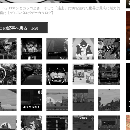
ルフストライド-』ロマンとカッコよさ、そして「過去」に満ち溢れた世界は最高に魅力的
箱だ【ゲムスパロボゲーカタログ】
この記事へ戻る
1/58