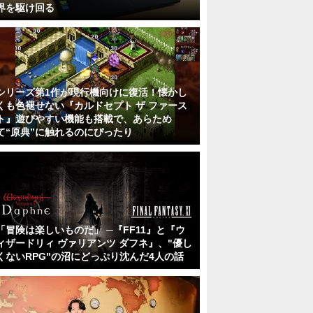
界を駆け回る
シリーズ第1作が現行機向けに復活！懐かし
くも色褪せない『カルドセプト ザ ファース
ト』遊びやすい機能も搭載で、あらため
て“原典”に触れるのにぴったり
「冒険は楽しいものだ」 ─『FF11』と『ウ
ィザードリィ ヴァリアンツ ダフネ』、"優し
くないRPG"の沼にどっぷり沈んだ4人の話