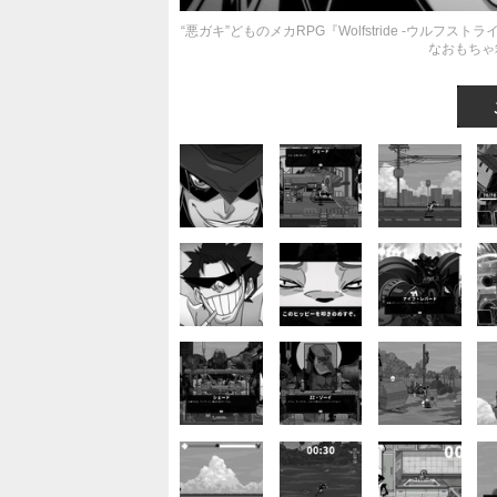
“悪ガキ”どものメカRPG『Wolfstride -ウ
なおもちゃ