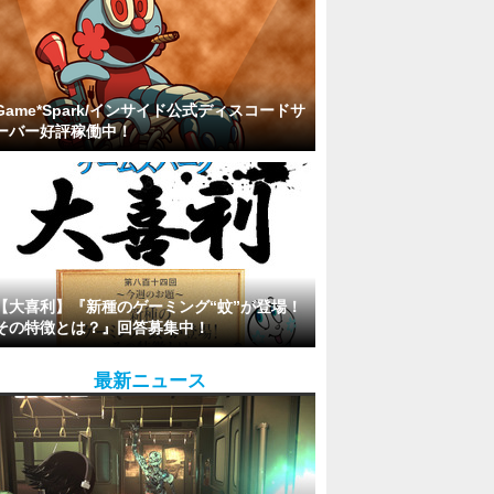
Game*Spark/インサイド公式ディスコードサ
ーバー好評稼働中！
【大喜利】『新種のゲーミング“蚊”が登場！
その特徴とは？』回答募集中！
最新ニュース