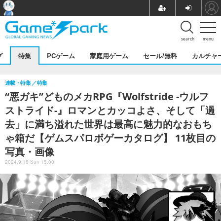
search
menu
グ
特集
PCゲーム
家庭用ゲーム
セール/無料
カルチャ
連載・特集
特集
“悪ガキ”どものメカRPG『Wolfstride -ウルフ
ストライド-』ロマンとカッコよさ、そして「過
去」に満ち溢れた世界は最高に魅力的なおもち
ゃ箱だ【ゲムスパロボゲーカタログ】 11枚目の
写真・画像
2024.9.15 Sun 15:00