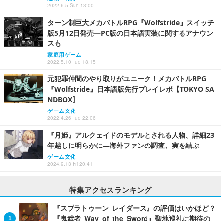
2022.6.5 Sun 13:00
ターン制巨大メカバトルRPG『Wolfstride』スイッチ
版5月12日発売―PC版の日本語実装に関するアナウン
スも
家庭用ゲーム
2022.5.10 Tue 18:15
元犯罪仲間のやり取りがユニーク！メカバトルRPG
『Wolfstride』日本語版先行プレイレポ【TOKYO SA
NDBOX】
ゲーム文化
2022.4.26 Tue 22:06
『月姫』アルクェイドのモデルとされる人物、詳細23
年越しに明らかに―海外ファンの調査、実を結ぶ
ゲーム文化
2024.9.13 Fri 20:41
特集アクセスランキング
『スプラトゥーン レイダース』の評価はいかほど？
『鬼武者 Way of the Sword』聖地巡礼に期待の