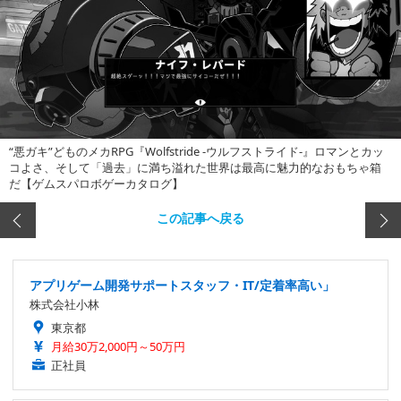
“悪ガキ”どものメカRPG『Wolfstride -ウルフストライド-』ロマンとカッ
コよさ、そして「過去」に満ち溢れた世界は最高に魅力的なおもちゃ箱
だ【ゲムスパロボゲーカタログ】
この記事へ戻る
アプリゲーム開発サポートスタッフ・IT/定着率高い」
株式会社小林
東京都
月給30万2,000円～50万円
正社員