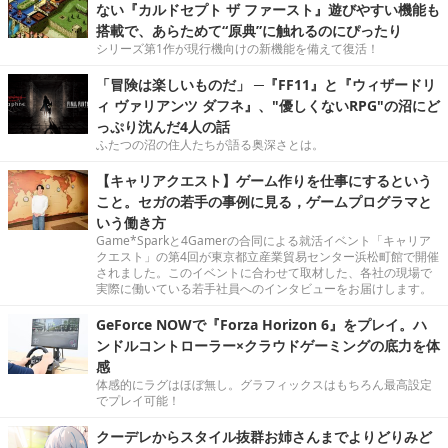
ない『カルドセプト ザ ファースト』遊びやすい機能も
搭載で、あらためて“原典”に触れるのにぴったり
シリーズ第1作が現行機向けの新機能を備えて復活！
「冒険は楽しいものだ」 ─『FF11』と『ウィザードリ
ィ ヴァリアンツ ダフネ』、"優しくないRPG"の沼にど
っぷり沈んだ4人の話
ふたつの沼の住人たちが語る奥深さとは。
【キャリアクエスト】ゲーム作りを仕事にするという
こと。セガの若手の事例に見る，ゲームプログラマと
いう働き方
Game*Sparkと4Gamerの合同による就活イベント「キャリア
クエスト」の第4回が東京都立産業貿易センター浜松町館で開催
されました。このイベントに合わせて取材した、各社の現場で
実際に働いている若手社員へのインタビューをお届けします。
GeForce NOWで『Forza Horizon 6』をプレイ。ハ
ンドルコントローラー×クラウドゲーミングの底力を体
感
体感的にラグはほぼ無し。グラフィックスはもちろん最高設定
でプレイ可能！
クーデレからスタイル抜群お姉さんまでよりどりみど