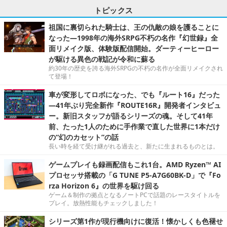
トピックス
祖国に裏切られた騎士は、王の仇敵の娘を護ることに
なった―1998年の海外SRPG不朽の名作『幻世録』全
面リメイク版、体験版配信開始。ダーティーヒーロー
が駆ける異色の戦記が令和に蘇る
約30年の歴史を誇る海外SRPGの不朽の名作が全面リメイクされ
て登場！
車が変形してロボになった、でも『ルート16』だった
―41年ぶり完全新作『ROUTE16R』開発者インタビュ
ー。新旧スタッフが語るシリーズの魂。そして41年
前、たった1人のために手作業で直した世界に1本だけ
の“幻のカセット”の話
長い時を経て受け継がれる過去と、新たに生まれるものとは。
ゲームプレイも録画配信もこれ1台。AMD Ryzen™ AI
プロセッサ搭載の「G TUNE P5-A7G60BK-D」で『Fo
rza Horizon 6』の世界を駆け回る
ゲーム＆制作の拠点となるノートPCで話題のレースタイトルを
プレイ。放熱性能もチェックしました！
シリーズ第1作が現行機向けに復活！懐かしくも色褪せ