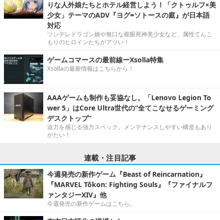
りな人外娘たちとホテル経営しよう！「クトゥルフ×美
少女」テーマのADV『ヨグ=ソトースの庭』が日本語
対応
ツンデレドラゴン娘や無口な複眼死神美少女など、属性てんこ
もりのヒロインたちがアツい！
ゲームコマースの最前線ーXsolla特集
Xsollaの最新情報はこちらから！
AAAゲームも制作も妥協なし。「Lenovo Legion To
wer 5」はCore Ultra世代の“全てこなせるゲーミング
デスクトップ”
迫力を感じる強力スペック。メンテナンスしやすい構造もあり
がたい！
連載・注目記事
今週発売の新作ゲーム『Beast of Reincarnation』
『MARVEL Tōkon: Fighting Souls』『ファイナルフ
ァンタジーXIV』他
今週発売の新作ゲームはこちら。