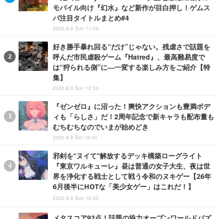
モバイル向け『幻水』など新作が目白押し！ゲムス
パ注目タイトルまとめ#4
2026.8.9 Sun 11:00
好き勝手暴れ回る“だけ”じゃない。残虐さで話題を
呼んだ市民虐殺ゲーム『Hatred』、最高難易度で
は“狩られる側”に―一変する楽しみ方をご紹介【特
集】
2026.8.9 Sun 12:30
『ゼンゼロ』に沼った！爽快アクションも豊満ボデ
ィも「らしさ」だ！2周年記念で新キャラも配布量も
むちむちなのでいまが始めどき
2026.8.8 Sat 19:00
邪剣を“ヌイて”解放するデッキ構築ローグライト
『東京ワルキューレ』昼は普通の女子大生、夜は世
界を浄化する戦士として戦う令和のヌキゲー【26年
6月後半にHOTな「美少女ゲー」はこれだ！】
2026.8.9 Sun 10:30
メタスコア92点！話題の協力オープンワールドパズ