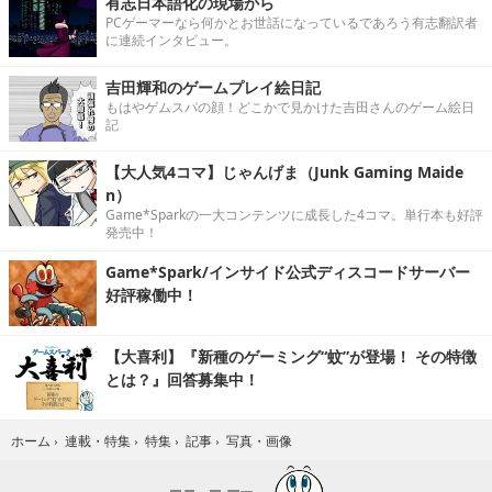
有志日本語化の現場から
PCゲーマーなら何かとお世話になっているであろう有志翻訳者
に連続インタビュー。
吉田輝和のゲームプレイ絵日記
もはやゲムスパの顔！どこかで見かけた吉田さんのゲーム絵日
記
【大人気4コマ】じゃんげま（Junk Gaming Maide
n）
Game*Sparkの一大コンテンツに成長した4コマ。単行本も好評
発売中！
Game*Spark/インサイド公式ディスコードサーバー
好評稼働中！
【大喜利】『新種のゲーミング“蚊”が登場！ その特徴
とは？』回答募集中！
写真・画像
ホーム
›
連載・特集
›
特集
›
記事
›