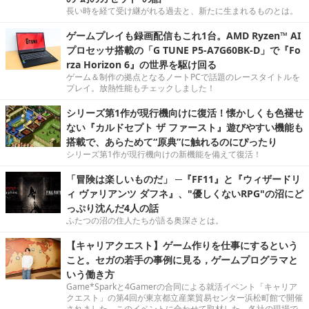
長い時を経て受け継がれる過去と、新たに生まれるものとは。
ゲームプレイも録画配信もこれ1台。AMD Ryzen™ AI
プロセッサ搭載の「G TUNE P5-A7G60BK-D」で『Fo
rza Horizon 6』の世界を駆け回る
ゲーム＆制作の拠点となるノートPCで話題のレースタイトルを
プレイ。放熱性能もチェックしました！
シリーズ第1作が現行機向けに復活！懐かしくも色褪せ
ない『カルドセプト ザ ファースト』遊びやすい機能も
搭載で、あらためて“原典”に触れるのにぴったり
シリーズ第1作が現行機向けの新機能を備えて復活！
「冒険は楽しいものだ」 ─『FF11』と『ウィザードリ
ィ ヴァリアンツ ダフネ』、"優しくないRPG"の沼にど
っぷり沈んだ4人の話
ふたつの沼の住人たちが語る奥深さとは。
【キャリアクエスト】ゲーム作りを仕事にするという
こと。セガの若手の事例に見る，ゲームプログラマと
いう働き方
Game*Sparkと4Gamerの合同による就活イベント「キャリア
クエスト」の第4回が東京都立産業貿易センター浜松町館で開催
されました。このイベントに合わせて取材した、各社の現場で