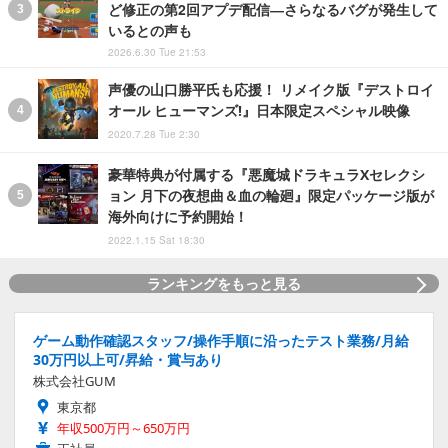
ど修正の第2回アプデ配信―さらなるバグが発生して
いるとの声も
2026.6.30 Tue 21:53
声優の山口勝平氏も応援！ リメイク版『デストロイ
オール ヒューマンズ!』日本限定スペシャル映像
2020.7.28 Tue 2:30
豪華特典が付属する『悪魔城ドラキュラXセレクシ
ョン 月下の夜想曲＆血の輪廻』限定パッケージ版が
海外向けに予約開始！
2022.1.15 Sat 18:30
ランキングをもっと見る
ゲーム動作確認スタッフ/操作手順に沿ったテスト業務/月給
30万円以上可/昇給・賞与あり
株式会社GUM
東京都
年収500万円～650万円