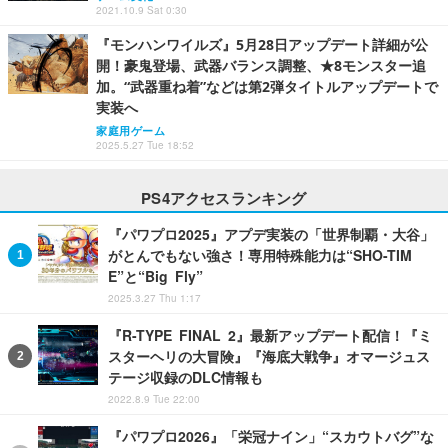
2021.10.9 Sat 0:30
『モンハンワイルズ』5月28日アップデート詳細が公
開！豪鬼登場、武器バランス調整、★8モンスター追
加。“武器重ね着”などは第2弾タイトルアップデートで
実装へ
家庭用ゲーム
2025.5.27 Tue 18:52
PS4アクセスランキング
『パワプロ2025』アプデ実装の「世界制覇・大谷」
がとんでもない強さ！専用特殊能力は“SHO-TIM
E”と“Big Fly”
2025.3.27 Thu 1:17
『R-TYPE FINAL 2』最新アップデート配信！『ミ
スターヘリの大冒険』『海底大戦争』オマージュス
テージ収録のDLC情報も
2022.8.9 Tue 22:00
『パワプロ2026』「栄冠ナイン」“スカウトバグ”な