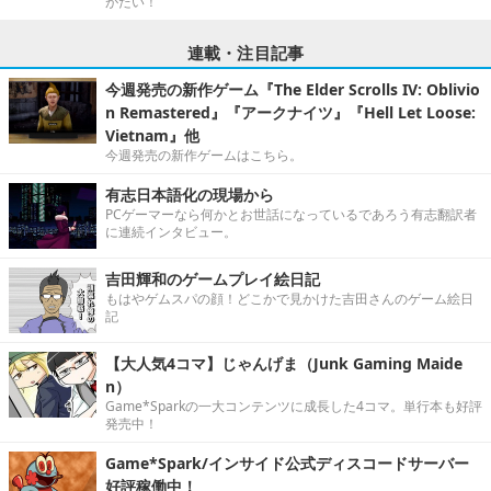
がたい！
連載・注目記事
今週発売の新作ゲーム『The Elder Scrolls IV: Oblivio
n Remastered』『アークナイツ』『Hell Let Loose:
Vietnam』他
今週発売の新作ゲームはこちら。
有志日本語化の現場から
PCゲーマーなら何かとお世話になっているであろう有志翻訳者
に連続インタビュー。
吉田輝和のゲームプレイ絵日記
もはやゲムスパの顔！どこかで見かけた吉田さんのゲーム絵日
記
【大人気4コマ】じゃんげま（Junk Gaming Maide
n）
Game*Sparkの一大コンテンツに成長した4コマ。単行本も好評
発売中！
Game*Spark/インサイド公式ディスコードサーバー
好評稼働中！