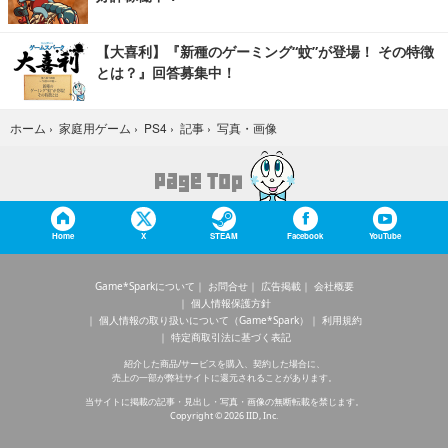
【大喜利】『新種のゲーミング“蚊”が登場！ その特徴
とは？』回答募集中！
写真・画像
ホーム
›
家庭用ゲーム
›
PS4
›
記事
›
Home
X
STEAM
Facebook
YouTube
Game*Sparkについて
お問合せ
広告掲載
会社概要
個人情報保護方針
個人情報の取り扱いについて（Game*Spark）
利用規約
特定商取引法に基づく表記
紹介した商品/サービスを購入、契約した場合に、
売上の一部が弊社サイトに還元されることがあります。
当サイトに掲載の記事・見出し・写真・画像の無断転載を禁じます。
Copyright © 2026 IID, Inc.