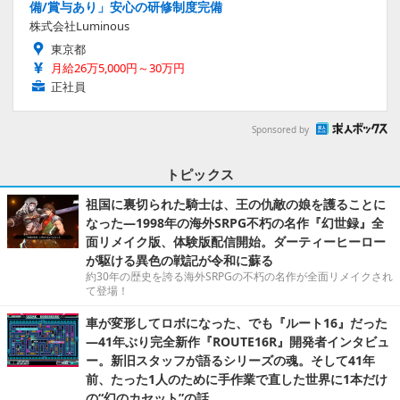
備/賞与あり」安心の研修制度完備
株式会社Luminous
東京都
月給26万5,000円～30万円
正社員
Sponsored by
トピックス
祖国に裏切られた騎士は、王の仇敵の娘を護ることに
なった―1998年の海外SRPG不朽の名作『幻世録』全
面リメイク版、体験版配信開始。ダーティーヒーロー
が駆ける異色の戦記が令和に蘇る
約30年の歴史を誇る海外SRPGの不朽の名作が全面リメイクされ
て登場！
車が変形してロボになった、でも『ルート16』だった
―41年ぶり完全新作『ROUTE16R』開発者インタビュ
ー。新旧スタッフが語るシリーズの魂。そして41年
前、たった1人のために手作業で直した世界に1本だけ
の“幻のカセット”の話