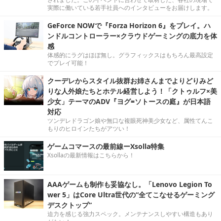
実際に働いている若手社員へのインタビューをお届けします。
GeForce NOWで『Forza Horizon 6』をプレイ。ハ
ンドルコントローラー×クラウドゲーミングの底力を体
感
体感的にラグはほぼ無し。グラフィックスはもちろん最高設定
でプレイ可能！
クーデレからスタイル抜群お姉さんまでよりどりみど
りな人外娘たちとホテル経営しよう！「クトゥルフ×美
少女」テーマのADV『ヨグ=ソトースの庭』が日本語
対応
ツンデレドラゴン娘や無口な複眼死神美少女など、属性てんこ
もりのヒロインたちがアツい！
ゲームコマースの最前線ーXsolla特集
Xsollaの最新情報はこちらから！
AAAゲームも制作も妥協なし。「Lenovo Legion To
wer 5」はCore Ultra世代の“全てこなせるゲーミング
デスクトップ”
迫力を感じる強力スペック。メンテナンスしやすい構造もあり