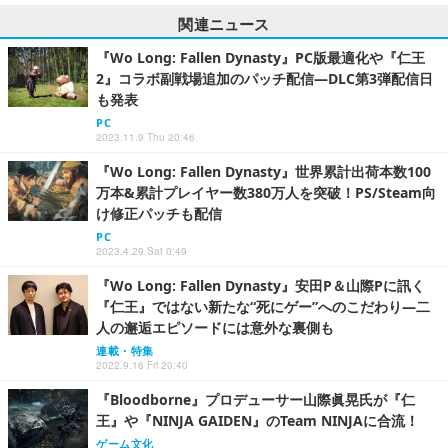
関連ニュース
『Wo Long: Fallen Dynasty』PC版最適化や『仁王
2』コラボ副戦場追加のパッチ配信―DLC第3弾配信日
も発表
PC
2023.11.9 Thu 20:46
『Wo Long: Fallen Dynasty』世界累計出荷本数100
万本&累計プレイヤー数380万人を突破！PS/Steam向
け修正パッチも配信
PC
2023.4.29 Sat 0:49
『Wo Long: Fallen Dynasty』安田P＆山際Pに訊く
『仁王』ではない新たな“死にゲー”へのこだわり―二
人の邂逅エピソードには意外な裏側も
連載・特集
2022.9.16 Fri 20:40
『Bloodborne』プロデューサー山際眞晃氏が『仁
王』や『NINJA GAIDEN』のTeam NINJAに合流！
ゲーム文化