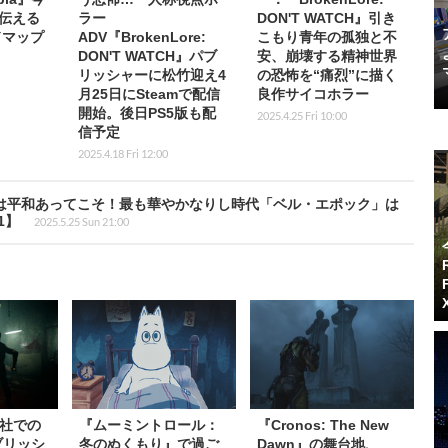
伝える
ラー
DON'T WATCH』引き
ドマップ
ADV『BrokenLore:
こもり青年の孤独と不
DON'T WATCH』パブ
安、崩壊する精神世界
リッシャーに松竹迎え4
の恐怖を“痛烈”に描く
月25日にSteamで配信
良作サイコホラー
開始。後日PS5版も配
2025.4.25 Fri 10:00
信予定
2025.4.18 Fri 12:00
 33』大衆文化は平和あってこそ！最も華やかなりし時代「ベル・エポック」は
1】
2025.5.25 Sun 21:00
社での
『ムーミントロール：
『Cronos: The New
ブリッシ
冬のぬくもり』で過ご
Dawn』の舞台地、