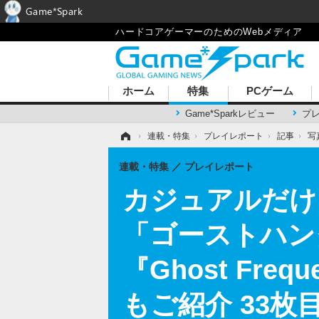
Game*Spark
ハードコアゲーマーのためのWebメディア
ホーム
特集
PCゲーム
Game*Sparkレビュー
プ
ホーム
›
連載・特集
›
プレイレポート
›
記事
›
写
連載・特集
プレイレポート
カジュアルだけ
「ゴーストハン
『Ghost Fr
もご紹介 33枚