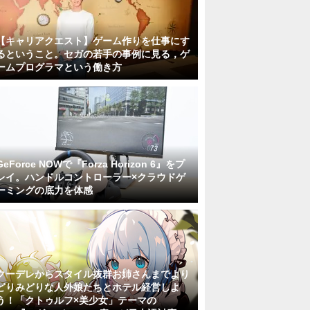
【キャリアクエスト】ゲーム作りを仕事にす
るということ。セガの若手の事例に見る，ゲ
ームプログラマという働き方
GeForce NOWで『Forza Horizon 6』をプ
レイ。ハンドルコントローラー×クラウドゲ
ーミングの底力を体感
クーデレからスタイル抜群お姉さんまでより
どりみどりな人外娘たちとホテル経営しよ
う！「クトゥルフ×美少女」テーマの