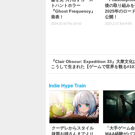
トハントホラー
後の取り組みを
『Ghost Frequency』
2025年のロー
発表！
公開！
2024.10.10 Thu 16:42
2025.2.11 Tue 8:00
『Clair Obscur: Expedition
こうして生まれた【ゲームで世界を観る#10
Indie Hype Train
クーデレからスタイル
「大手ゲーム会
抜群お姉さんまでより
M&A経験がパ