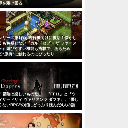
界を駆け回る
シリーズ第1作が現行機向けに復活！懐かし
くも色褪せない『カルドセプト ザ ファース
ト』遊びやすい機能も搭載で、あらため
て“原典”に触れるのにぴったり
「冒険は楽しいものだ」 ─『FF11』と『ウ
ィザードリィ ヴァリアンツ ダフネ』、"優し
くないRPG"の沼にどっぷり沈んだ4人の話