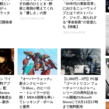
頼とい
す白銀のひととき─静
「80年代の東欧世界」
がっ
寂と孤独が教えてくれ
におけるニューウェイ
ラッタ
る「優しさ」の形
ブとは？ポストパン
ク、ジャズ…知られざ
2026.5.13 Wed 12:00
』【開発者
る“革命前夜”の音楽た
ち【特集】
2026.3.1 Sun 20:30
ン ワイ
『オーバーウォッチ』
【1,980円→0円】PC版
料アプ
新タンクヒーロー
『ゴーストリコン フュ
s」配
「D.Mon」のヒーロ
ーチャーソルジャー』
eries
ー・トレイラーが公
シリーズ25周年記念セ
K解像度お
開！ MEKA部隊を率い
ール開催のUbisoft
応―新作
てレッキング・ボール
Storeにて8月13日17時
と激突
まで無料配布