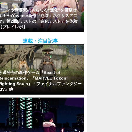
アニマや新要素のさらなる“進化”を目撃せ
よ！HoYoverse新作『崩壊：ネクサスアニ
マ』第2回βテストの「進化テスト」を体験
【プレイレポ】
連載・注目記事
今週発売の新作ゲーム『Beast of
Reincarnation』『MARVEL Tōkon:
Fighting Souls』『ファイナルファンタジー
XIV』他