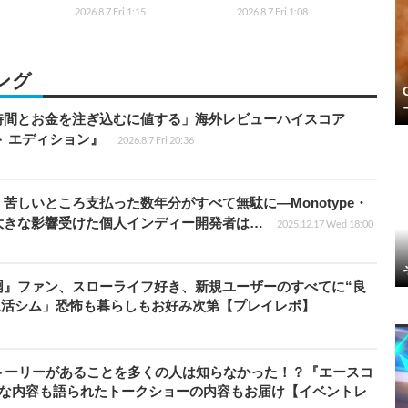
2026.8.7 Fri 1:15
2026.8.7 Fri 1:08
ング
時間とお金を注ぎ込むに値する」海外レビューハイスコア
ート エディション』
2026.8.7 Fri 20:36
苦しいところ支払った数年分がすべて無駄に―Monotype・
大きな影響受けた個人インディー開発者は…
2025.12.17 Wed 18:00
廻』ファン、スローライフ好き、新規ユーザーのすべてに“良
生活シム」恐怖も暮らしもお好み次第【プレイレポ】
トーリーがあることを多くの人は知らなかった！？『エースコ
的な内容も語られたトークショーの内容もお届け【イベントレ