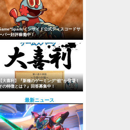
Game*Spark/インサイド公式ディスコードサ
ーバー好評稼働中！
【大喜利】『新種のゲーミング“蚊”が登場！
その特徴とは？』回答募集中！
最新ニュース