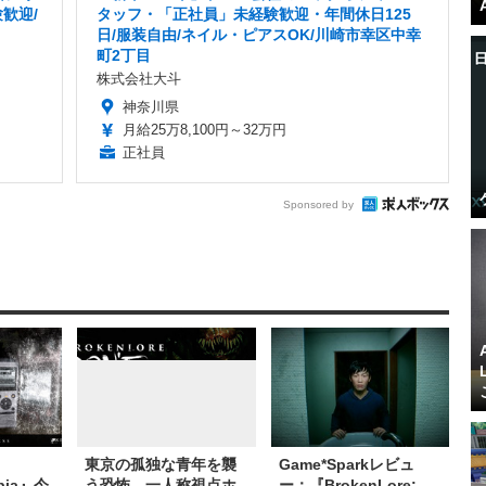
歓迎/
タッフ・「正社員」未経験歓迎・年間休日125
日/服装自由/ネイル・ピアスOK/川崎市幸区中幸
町2丁目
株式会社大斗
神奈川県
月給25万8,100円～32万円
正社員
Sponsored by
東京の孤独な青年を襲
Game*Sparkレビュ
bia』今
う恐怖…一人称視点ホ
ー：『BrokenLore: