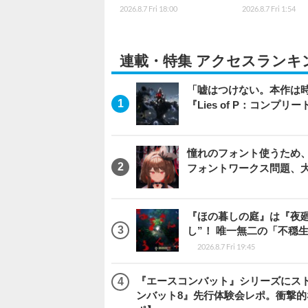
2026.8.7 Fri 18:00
2026.8.7 Fri 1:54
連載・特集 アクセスランキ
「嘘はつけない。本作は
『Lies of P：コンプリ
憧れのフォント使うため、
フォントワークス問題、
『ほの暮しの庭』は『夜
し”！ 唯一無二の「不穏
2026.8.7 Fri 19:45
『エースコンバット』シリーズにス
ンバット8』先行体験会レポ。衝撃