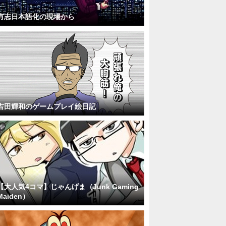
有志日本語化の現場から
吉田輝和のゲームプレイ絵日記
【大人気4コマ】じゃんげま（Junk Gaming
Maiden）