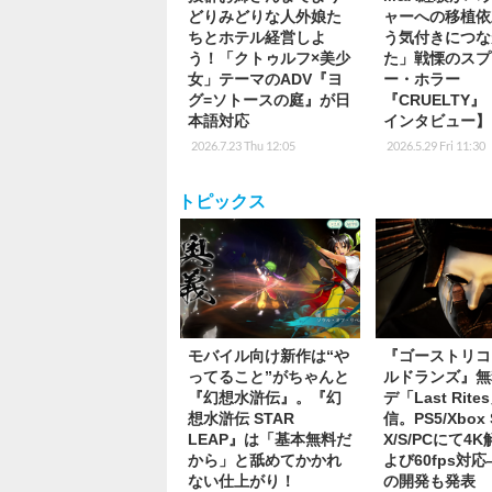
どりみどりな人外娘た
ャーへの移植依
ちとホテル経営しよ
う気付きにつな
う！「クトゥルフ×美少
た」戦慄のスプ
女」テーマのADV『ヨ
ー・ホラー
グ=ソトースの庭』が日
『CRUELTY
本語対応
インタビュー】
2026.7.23 Thu 12:05
2026.5.29 Fri 11:30
トピックス
モバイル向け新作は“や
『ゴーストリコ
ってること”がちゃんと
ルドランズ』無
『幻想水滸伝』。『幻
デ「Last Rite
想水滸伝 STAR
信。PS5/Xbox S
LEAP』は「基本無料だ
X/S/PCにて4
から」と舐めてかかれ
よび60fps対
ない仕上がり！
の開発も発表