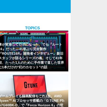
TOPICS
車が変形してロボになった、でも『ルート
16』だった―41年ぶり完全新作
『ROUTE16R』開発者インタビュー。新旧
スタッフが語るシリーズの魂。そして41年
前、たった1人のために手作業で直した世界
に1本だけの“幻のカセット”の話
ゲームプレイも録画配信もこれ1台。AMD
Ryzen™ AIプロセッサ搭載の「G TUNE P5-
A7G60BK-D」で『Forza Horizon 6』の世