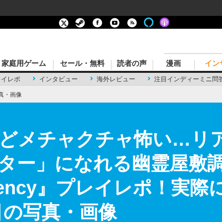
家庭用ゲーム
セール・無料
読者の声
漫画
イン
レイレポ
インタビュー
海外レビュー
注目インディーミニ問
真・画像
どメチャクチャ怖い…リ
ター」になれる幽霊屋敷
equency』プレイレポ！
目の写真・画像