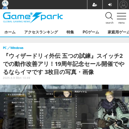
search
menu
ホーム
アクセスランキング
特集
PCゲーム
家庭用ゲー
PC
Windows
『ウィザードリィ外伝 五つの試練』スイッチ2
での動作改善アリ！19周年記念セール開催でや
るならイマです 3枚目の写真・画像
2025.6.9 Mon 10:49