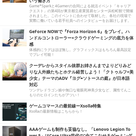
いう働き方
Game*Sparkと4Gamerの合同による就活イベント「キャリア
クエスト」の第4回が東京都立産業貿易センター浜松町館で開催
されました。このイベントに合わせて取材した、各社の現場で
実際に働いている若手社員へのインタビューをお届けします。
GeForce NOWで『Forza Horizon 6』をプレイ。ハ
ンドルコントローラー×クラウドゲーミングの底力を体
感
体感的にラグはほぼ無し。グラフィックスはもちろん最高設定
でプレイ可能！
クーデレからスタイル抜群お姉さんまでよりどりみど
りな人外娘たちとホテル経営しよう！「クトゥルフ×美
少女」テーマのADV『ヨグ=ソトースの庭』が日本語
対応
ツンデレドラゴン娘や無口な複眼死神美少女など、属性てんこ
もりのヒロインたちがアツい！
ゲームコマースの最前線ーXsolla特集
Xsollaの最新情報はこちらから！
AAAゲームも制作も妥協なし。「Lenovo Legion To
wer 5」はCore Ultra世代の“全てこなせるゲーミング