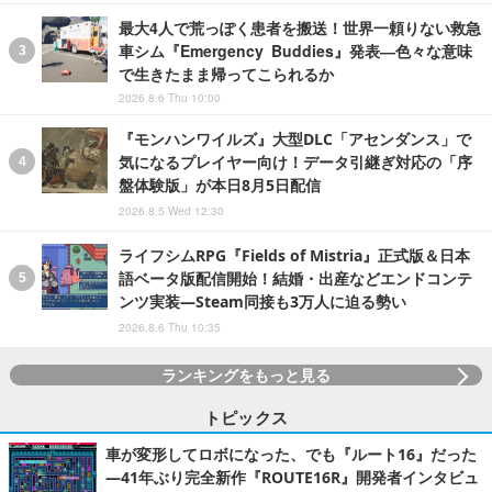
最大4人で荒っぽく患者を搬送！世界一頼りない救急
車シム『Emergency Buddies』発表―色々な意味
で生きたまま帰ってこられるか
2026.8.6 Thu 10:00
『モンハンワイルズ』大型DLC「アセンダンス」で
気になるプレイヤー向け！データ引継ぎ対応の「序
盤体験版」が本日8月5日配信
2026.8.5 Wed 12:30
ライフシムRPG『Fields of Mistria』正式版＆日本
語ベータ版配信開始！結婚・出産などエンドコンテ
ンツ実装―Steam同接も3万人に迫る勢い
2026.8.6 Thu 10:35
ランキングをもっと見る
トピックス
車が変形してロボになった、でも『ルート16』だった
―41年ぶり完全新作『ROUTE16R』開発者インタビュ