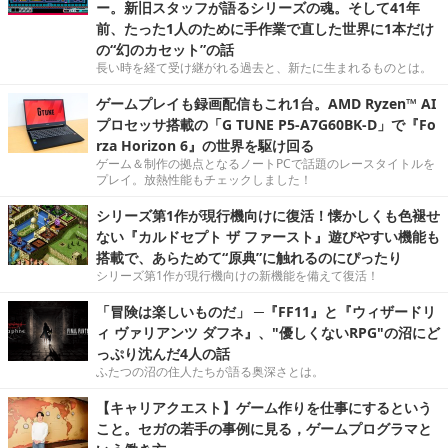
ー。新旧スタッフが語るシリーズの魂。そして41年
前、たった1人のために手作業で直した世界に1本だけ
の“幻のカセット”の話
長い時を経て受け継がれる過去と、新たに生まれるものとは。
ゲームプレイも録画配信もこれ1台。AMD Ryzen™ AI
プロセッサ搭載の「G TUNE P5-A7G60BK-D」で『Fo
rza Horizon 6』の世界を駆け回る
ゲーム＆制作の拠点となるノートPCで話題のレースタイトルを
プレイ。放熱性能もチェックしました！
シリーズ第1作が現行機向けに復活！懐かしくも色褪せ
ない『カルドセプト ザ ファースト』遊びやすい機能も
搭載で、あらためて“原典”に触れるのにぴったり
シリーズ第1作が現行機向けの新機能を備えて復活！
「冒険は楽しいものだ」 ─『FF11』と『ウィザードリ
ィ ヴァリアンツ ダフネ』、"優しくないRPG"の沼にど
っぷり沈んだ4人の話
ふたつの沼の住人たちが語る奥深さとは。
【キャリアクエスト】ゲーム作りを仕事にするという
こと。セガの若手の事例に見る，ゲームプログラマと