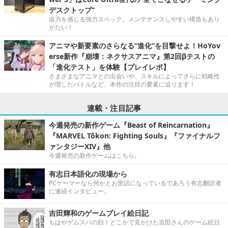
デスクトップ”
迫力を感じる強力スペック。メンテナンスしやすい構造もあり
がたい！
アニマや新要素のさらなる“進化”を目撃せよ！HoYov
erse新作『崩壊：ネクサスアニマ』第2回βテストの
「進化テスト」を体験【プレイレポ】
さまざまなアニマとの出会いや、スキルによってさらに戦略性
が増したバトルなど、本作の注目の要素に迫ります！
連載・注目記事
今週発売の新作ゲーム『Beast of Reincarnation』
『MARVEL Tōkon: Fighting Souls』『ファイナルフ
ァンタジーXIV』他
今週発売の新作ゲームはこちら。
有志日本語化の現場から
PCゲーマーなら何かとお世話になっているであろう有志翻訳者
に連続インタビュー。
吉田輝和のゲームプレイ絵日記
もはやゲムスパの顔！どこかで見かけた吉田さんのゲーム絵日