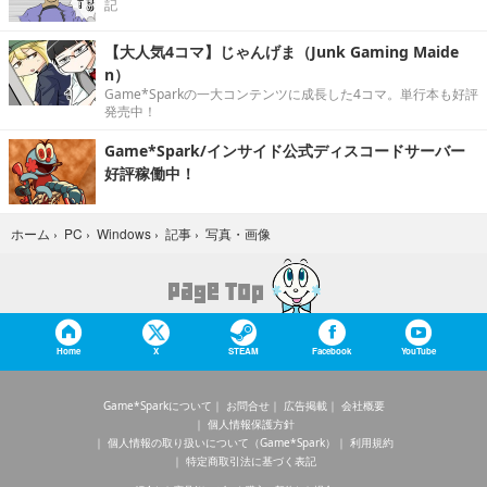
記
【大人気4コマ】じゃんげま（Junk Gaming Maide
n）
Game*Sparkの一大コンテンツに成長した4コマ。単行本も好評
発売中！
Game*Spark/インサイド公式ディスコードサーバー
好評稼働中！
写真・画像
ホーム
›
PC
›
Windows
›
記事
›
Home
X
STEAM
Facebook
YouTube
Game*Sparkについて
お問合せ
広告掲載
会社概要
個人情報保護方針
個人情報の取り扱いについて（Game*Spark）
利用規約
特定商取引法に基づく表記