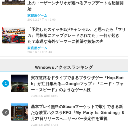
上のユーザーシナリオが遊べるアップデートも配信開
始
家庭用ゲーム
2025.2.27 Thu 12:00
「予約したスイッチ2がキャンセル、と思ったら『マリ
カ』同梱版にアップグレードされてた」―何が起き
た？幸運な海外ゲーマーに羨望や嫉妬の声
家庭用ゲーム
2025.6.6 Fri 11:40
Windowsアクセスランキング
実在道路をドライブできるブラウザゲー『Hop.Eart
h』が注目集める―Googleマップ＋『ニード・フォ
ー・スピード』のようなゲーム性
2026.8.5 Wed 13:50
基本プレイ無料のSteamマーケットで取引できる新
たな放置ハクスラRPG『My Party Is Grinding』8
月27日リリースへ―サーバー安定性を重視
2026.8.5 Wed 17:15