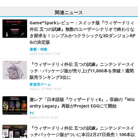
関連ニュース
Game*Sparkレビュー：スイッチ版『ウィザードリィ
外伝 五つの試練』無数のユーザーシナリオで終わりな
き探求を！シンプルかつクラシックな3DダンジョンRP
Gの決定版
連載・特集
2025.3.30 Sun 17:00
『ウィザードリィ外伝 五つの試練』ニンテンドースイ
ッチ・パッケージ版が売り上げ11,000本を突破！週間
販売ランキング3位に
家庭用ゲーム
2025.3.12 Wed 15:00
激レア「日本語版『ウィザードリィ8』」収録の『Wiz
ardry Legacy』再販がProject EGGにて開始
PC
2025.2.28 Fri 12:50
『ウィザードリィ外伝 五つの試練』ニンテンドースイ
ッチパッケージ版がついに本日2月27日発売！100本以