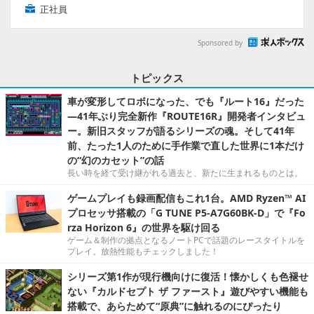
正社員
Sponsored by
トピックス
車が変形してロボになった、でも『ルート16』だった
―41年ぶり完全新作『ROUTE16R』開発者インタビュ
ー。新旧スタッフが語るシリーズの魂。そして41年
前、たった1人のために手作業で直した世界に1本だけ
の“幻のカセット”の話
長い時を経て受け継がれる過去と、新たに生まれるものとは。
ゲームプレイも録画配信もこれ1台。AMD Ryzen™ AI
プロセッサ搭載の「G TUNE P5-A7G60BK-D」で『Fo
rza Horizon 6』の世界を駆け回る
ゲーム＆制作の拠点となるノートPCで話題のレースタイトルを
プレイ。放熱性能もチェックしました！
シリーズ第1作が現行機向けに復活！懐かしくも色褪せ
ない『カルドセプト ザ ファースト』遊びやすい機能も
搭載で、あらためて“原典”に触れるのにぴったり