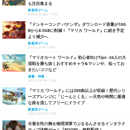
も注目集まる
家庭用ゲーム
2025.6.23 Mon 17:55
『ドンキーコング バナンザ』ダウンロード容量が10G
Bから8.5GBに削減！『マリカ ワールド』に続き予定
より減少へ
家庭用ゲーム
2025.6.20 Fri 10:50
『マリオカート ワールド』初心者向けTips─24人の大
混戦を勝ち抜くおすすめキャラ&マシンや、知ってお
きたいコツなど
連載・特集
2025.6.10 Tue 15:24
『マリカ ワールド』には200曲以上が収録！歴代シリ
ーズアレンジに「じーんとくる」―天気や時間に最適
な曲を流してフリーにドライブ
家庭用ゲーム
2025.5.22 Thu 13:26
水着女性の胸を物理演算でぷるるんさせるインタラク
ティブ体験ゲーム『BOOBS』無料配信！