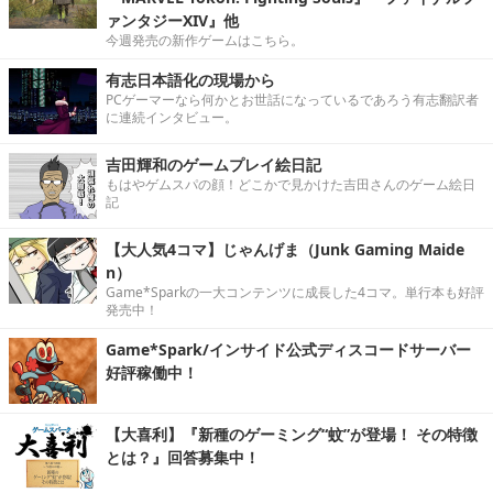
ァンタジーXIV』他
今週発売の新作ゲームはこちら。
有志日本語化の現場から
PCゲーマーなら何かとお世話になっているであろう有志翻訳者
に連続インタビュー。
吉田輝和のゲームプレイ絵日記
もはやゲムスパの顔！どこかで見かけた吉田さんのゲーム絵日
記
【大人気4コマ】じゃんげま（Junk Gaming Maide
n）
Game*Sparkの一大コンテンツに成長した4コマ。単行本も好評
発売中！
Game*Spark/インサイド公式ディスコードサーバー
好評稼働中！
【大喜利】『新種のゲーミング“蚊”が登場！ その特徴
とは？』回答募集中！