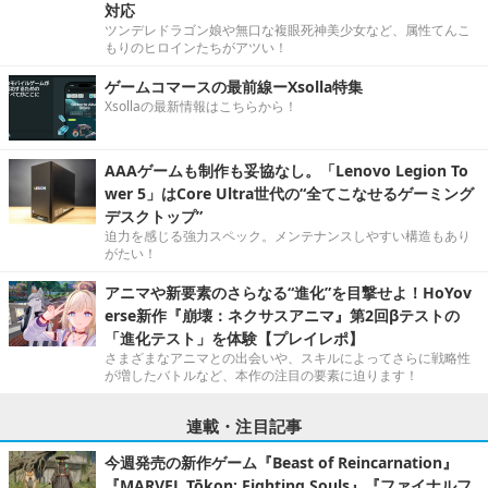
対応
ツンデレドラゴン娘や無口な複眼死神美少女など、属性てんこ
もりのヒロインたちがアツい！
ゲームコマースの最前線ーXsolla特集
Xsollaの最新情報はこちらから！
AAAゲームも制作も妥協なし。「Lenovo Legion To
wer 5」はCore Ultra世代の“全てこなせるゲーミング
デスクトップ”
迫力を感じる強力スペック。メンテナンスしやすい構造もあり
がたい！
アニマや新要素のさらなる“進化”を目撃せよ！HoYov
erse新作『崩壊：ネクサスアニマ』第2回βテストの
「進化テスト」を体験【プレイレポ】
さまざまなアニマとの出会いや、スキルによってさらに戦略性
が増したバトルなど、本作の注目の要素に迫ります！
連載・注目記事
今週発売の新作ゲーム『Beast of Reincarnation』
『MARVEL Tōkon: Fighting Souls』『ファイナルフ