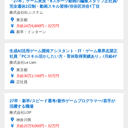
「27卒」ゲーム実況・eスポーツ動画の編集スタッフ正社員/
完全週休2日制・動画スキル習得/渋谷区渋谷1丁目
株式会社ELシステム
東京都
月給24万6,800円～32万円
新卒・インターン
生成AI活用ゲーム開発アシスタント・IT・ゲーム業界志望正
社員「PCスキル活かしたい方・育休取得実績あり」/月給47
株式会社Le Lien
東京都
月給30万2,100円～55万円
正社員
27卒・新卒/スピード選考/新作ゲームプログラマー/若手が
活躍する職場
株式会社LOP
神奈川県
月給25万9,000円～32万円