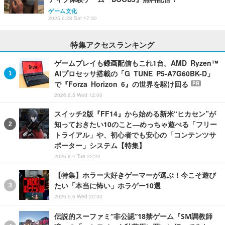
ゲーム文化
2025.6.28 Sat 17:30
特集アクセスランキング
ゲームプレイも録画配信もこれ1台。AMD Ryzen™
AIプロセッサ搭載の「G TUNE P5-A7G60BK-D」
で『Forza Horizon 6』の世界を駆け回る
PR
2026.8.5 Wed 12:00
スイッチ2版『FF14』から始める新米“ヒカセン”が
知っておきたい10のこと―めっちゃ遊べる「フリー
トライアル」や、初心者でも安心の「コンテンツサ
ポーター」システム【特集】
2026.8.4 Tue 22:20
【特集】ホラー大好きゲーマーが選ぶ！今こそ遊び
たい「本当に怖い」ホラゲー10選
2026.5.6 Wed 20:30
伝説的スーファミ“非公認”18禁ゲーム『SM調教師