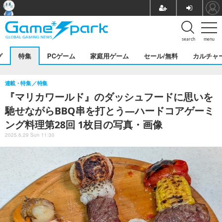
search
menu
グ
特集
PCゲーム
家庭用ゲーム
セール/無料
カルチャ
連載・特集
特集
『マリカワールド』のダッシュフードに思いを
馳せながらBBQ串を打とう―ハードコアゲーミ
ング料理第28回 1枚目の写真・画像
2025.6.29 Sun 11:30