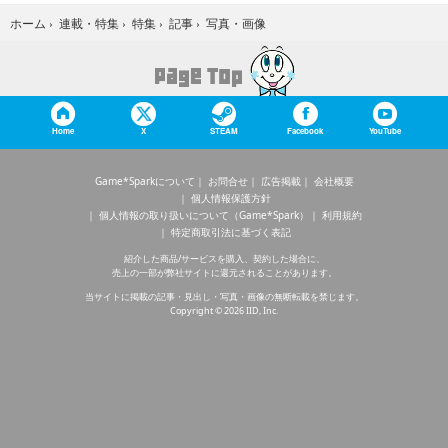
写真・画像
ホーム
›
連載・特集
›
特集
›
記事
›
Home
X
STEAM
Facebook
YouTube
Game*Sparkについて
お問合せ
広告掲載
会社概要
個人情報保護方針
個人情報の取り扱いについて（Game*Spark）
利用規約
特定商取引法に基づく表記
紹介した商品/サービスを購入、契約した場合に、
売上の一部が弊社サイトに還元されることがあります。
当サイトに掲載の記事・見出し・写真・画像の無断転載を禁じます。
Copyright © 2026 IID, Inc.