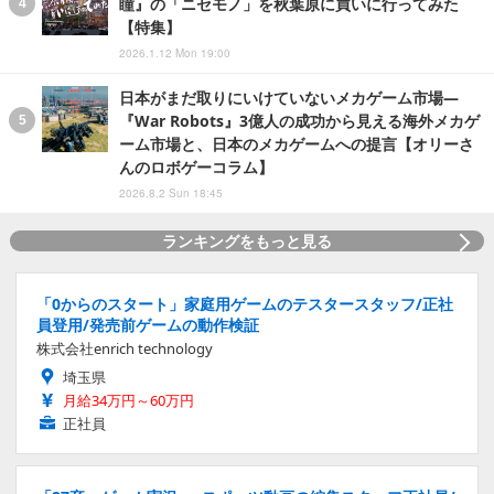
瞳』の「ニセモノ」を秋葉原に買いに行ってみた
【特集】
2026.1.12 Mon 19:00
日本がまだ取りにいけていないメカゲーム市場―
『War Robots』3億人の成功から見える海外メカゲ
ーム市場と、日本のメカゲームへの提言【オリーさ
んのロボゲーコラム】
2026.8.2 Sun 18:45
ランキングをもっと見る
「0からのスタート」家庭用ゲームのテスタースタッフ/正社
員登用/発売前ゲームの動作検証
株式会社enrich technology
埼玉県
月給34万円～60万円
正社員