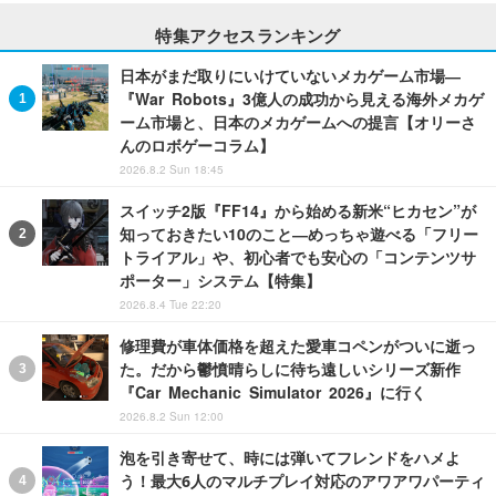
特集アクセスランキング
日本がまだ取りにいけていないメカゲーム市場―
『War Robots』3億人の成功から見える海外メカゲ
ーム市場と、日本のメカゲームへの提言【オリーさ
んのロボゲーコラム】
2026.8.2 Sun 18:45
スイッチ2版『FF14』から始める新米“ヒカセン”が
知っておきたい10のこと―めっちゃ遊べる「フリー
トライアル」や、初心者でも安心の「コンテンツサ
ポーター」システム【特集】
2026.8.4 Tue 22:20
修理費が車体価格を超えた愛車コペンがついに逝っ
た。だから鬱憤晴らしに待ち遠しいシリーズ新作
『Car Mechanic Simulator 2026』に行く
2026.8.2 Sun 12:00
泡を引き寄せて、時には弾いてフレンドをハメよ
う！最大6人のマルチプレイ対応のアワアワパーティ