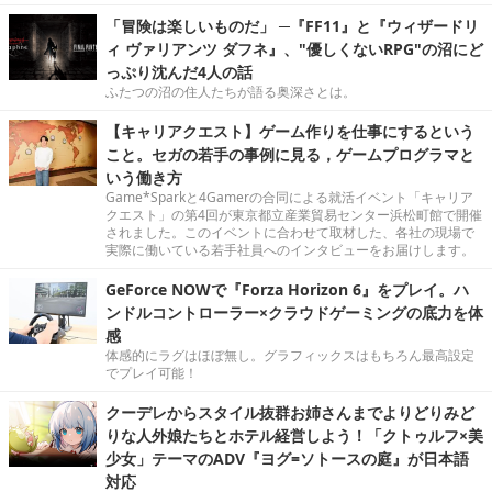
「冒険は楽しいものだ」 ─『FF11』と『ウィザードリ
ィ ヴァリアンツ ダフネ』、"優しくないRPG"の沼にど
っぷり沈んだ4人の話
ふたつの沼の住人たちが語る奥深さとは。
【キャリアクエスト】ゲーム作りを仕事にするという
こと。セガの若手の事例に見る，ゲームプログラマと
いう働き方
Game*Sparkと4Gamerの合同による就活イベント「キャリア
クエスト」の第4回が東京都立産業貿易センター浜松町館で開催
されました。このイベントに合わせて取材した、各社の現場で
実際に働いている若手社員へのインタビューをお届けします。
GeForce NOWで『Forza Horizon 6』をプレイ。ハ
ンドルコントローラー×クラウドゲーミングの底力を体
感
体感的にラグはほぼ無し。グラフィックスはもちろん最高設定
でプレイ可能！
クーデレからスタイル抜群お姉さんまでよりどりみど
りな人外娘たちとホテル経営しよう！「クトゥルフ×美
少女」テーマのADV『ヨグ=ソトースの庭』が日本語
対応