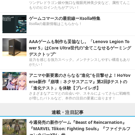
ツンデレドラゴン娘や無口な複眼死神美少女など、属性てんこ
もりのヒロインたちがアツい！
ゲームコマースの最前線ーXsolla特集
Xsollaの最新情報はこちらから！
AAAゲームも制作も妥協なし。「Lenovo Legion To
wer 5」はCore Ultra世代の“全てこなせるゲーミング
デスクトップ”
迫力を感じる強力スペック。メンテナンスしやすい構造もあり
がたい！
アニマや新要素のさらなる“進化”を目撃せよ！HoYov
erse新作『崩壊：ネクサスアニマ』第2回βテストの
「進化テスト」を体験【プレイレポ】
さまざまなアニマとの出会いや、スキルによってさらに戦略性
が増したバトルなど、本作の注目の要素に迫ります！
連載・注目記事
今週発売の新作ゲーム『Beast of Reincarnation』
『MARVEL Tōkon: Fighting Souls』『ファイナルフ
ァンタジーXIV』他