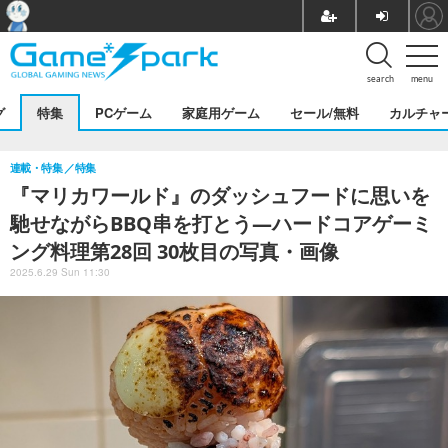
search
menu
グ
特集
PCゲーム
家庭用ゲーム
セール/無料
カルチャ
連載・特集
特集
『マリカワールド』のダッシュフードに思いを
馳せながらBBQ串を打とう―ハードコアゲーミ
ング料理第28回 30枚目の写真・画像
2025.6.29 Sun 11:30