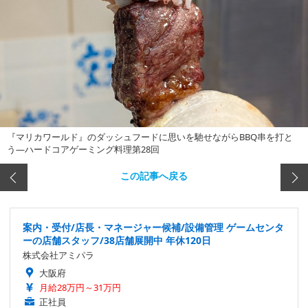
『マリカワールド』のダッシュフードに思いを馳せながらBBQ串を打と
う―ハードコアゲーミング料理第28回
この記事へ戻る
案内・受付/店長・マネージャー候補/設備管理 ゲームセンタ
ーの店舗スタッフ/38店舗展開中 年休120日
株式会社アミパラ
大阪府
月給28万円～31万円
正社員