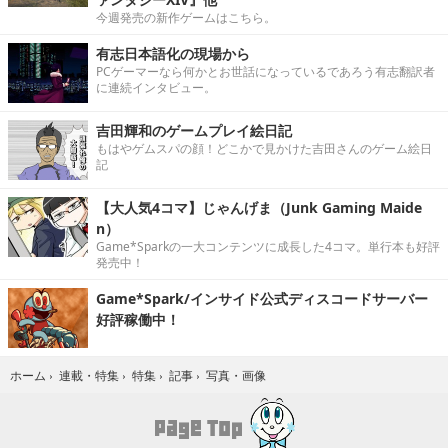
今週発売の新作ゲームはこちら。
有志日本語化の現場から
PCゲーマーなら何かとお世話になっているであろう有志翻訳者
に連続インタビュー。
吉田輝和のゲームプレイ絵日記
もはやゲムスパの顔！どこかで見かけた吉田さんのゲーム絵日
記
【大人気4コマ】じゃんげま（Junk Gaming Maide
n）
Game*Sparkの一大コンテンツに成長した4コマ。単行本も好評
発売中！
Game*Spark/インサイド公式ディスコードサーバー
好評稼働中！
写真・画像
ホーム
›
連載・特集
›
特集
›
記事
›