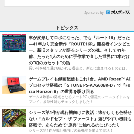
Sponsored by
トピックス
車が変形してロボになった、でも『ルート16』だった
―41年ぶり完全新作『ROUTE16R』開発者インタビュ
ー。新旧スタッフが語るシリーズの魂。そして41年
前、たった1人のために手作業で直した世界に1本だけ
の“幻のカセット”の話
長い時を経て受け継がれる過去と、新たに生まれるものとは。
ゲームプレイも録画配信もこれ1台。AMD Ryzen™ AI
プロセッサ搭載の「G TUNE P5-A7G60BK-D」で『Fo
rza Horizon 6』の世界を駆け回る
ゲーム＆制作の拠点となるノートPCで話題のレースタイトルを
プレイ。放熱性能もチェックしました！
シリーズ第1作が現行機向けに復活！懐かしくも色褪せ
ない『カルドセプト ザ ファースト』遊びやすい機能も
搭載で、あらためて“原典”に触れるのにぴったり
シリーズ第1作が現行機向けの新機能を備えて復活！