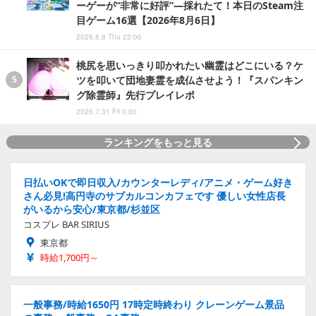
ーゲーが“非常に好評”―採れたて！本日のSteam注
目ゲーム16選【2026年8月6日】
2026.8.6 Thu 22:00
桃尻を思いっきり叩かれたい幽霊はどこにいる？ケ
ツを叩いて団地妻霊を成仏させよう！『スパンキン
グ除霊師』先行プレイレポ
2026.7.31 Fri 0:00
ランキングをもっと見る
日払いOKで即日収入/カウンターレディ/アニメ・ゲーム好き
さん必見!高円寺のサブカルコンカフェです 優しい女性店長
がいるから安心/東京都/杉並区
コスプレ BAR SIRIUS
東京都
時給1,700円～
一般事務/時給1650円 17時定時終わり クレーンゲーム景品