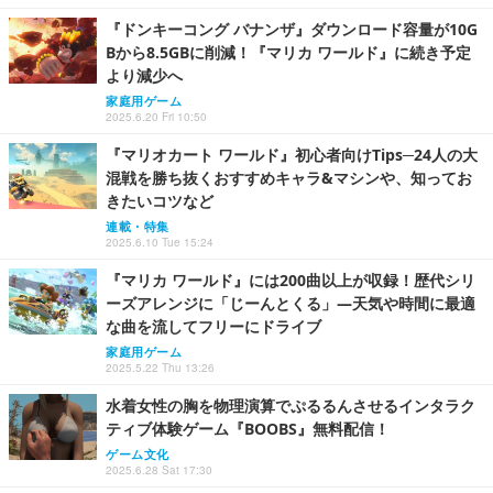
『ドンキーコング バナンザ』ダウンロード容量が10G
Bから8.5GBに削減！『マリカ ワールド』に続き予定
より減少へ
家庭用ゲーム
2025.6.20 Fri 10:50
『マリオカート ワールド』初心者向けTips─24人の大
混戦を勝ち抜くおすすめキャラ&マシンや、知ってお
きたいコツなど
連載・特集
2025.6.10 Tue 15:24
『マリカ ワールド』には200曲以上が収録！歴代シリ
ーズアレンジに「じーんとくる」―天気や時間に最適
な曲を流してフリーにドライブ
家庭用ゲーム
2025.5.22 Thu 13:26
水着女性の胸を物理演算でぷるるんさせるインタラク
ティブ体験ゲーム『BOOBS』無料配信！
ゲーム文化
2025.6.28 Sat 17:30