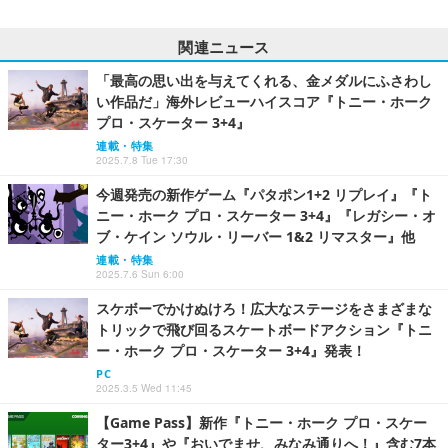
関連ニュース
「最高の思い出を与えてくれる、金メダルにふさわし
い作品だ」海外レビューハイスコア『トニー・ホーク
プロ・スケーター 3+4』
連載・特集
2025.7.8 Tue 17:30
今週発売の新作ゲーム『パタポン1+2 リプレイ』『ト
ニー・ホーク プロ・スケーター 3+4』『レガシー・オ
ブ・ケイン ソウル・リーバー 1&2 リマスター』他
連載・特集
2025.7.6 Sun 6:00
スケボーでかけぬけろ！広大なステージをさまざまな
トリックで飛び回るスケートボードアクション『トニ
ー・ホーク プロ・スケーター 3+4』発表！
PC
2025.3.5 Wed 11:45
【Game Pass】新作『トニー・ホーク プロ・スケー
ター3+4』や『おいでませ、みなみ通りへ！』含む7本