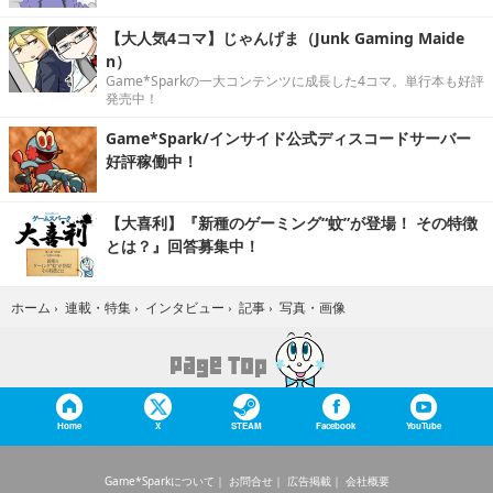
【大人気4コマ】じゃんげま（Junk Gaming Maide
n）
Game*Sparkの一大コンテンツに成長した4コマ。単行本も好評
発売中！
Game*Spark/インサイド公式ディスコードサーバー
好評稼働中！
【大喜利】『新種のゲーミング“蚊”が登場！ その特徴
とは？』回答募集中！
写真・画像
ホーム
›
連載・特集
›
インタビュー
›
記事
›
Home
X
STEAM
Facebook
YouTube
Game*Sparkについて
お問合せ
広告掲載
会社概要