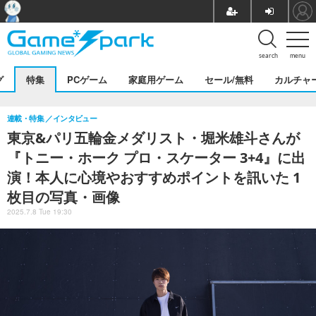
search
menu
グ
特集
PCゲーム
家庭用ゲーム
セール/無料
カルチャ
連載・特集
インタビュー
東京&パリ五輪金メダリスト・堀米雄斗さんが
『トニー・ホーク プロ・スケーター 3+4』に出
演！本人に心境やおすすめポイントを訊いた 1
枚目の写真・画像
2025.7.8 Tue 19:30