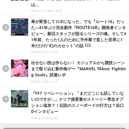
は…
2025.12.17 Wed 18:00
車が変形してロボになった、でも『ルート16』だっ
た―41年ぶり完全新作『ROUTE16R』開発者インタ
ビュー。新旧スタッフが語るシリーズの魂。そして4
1年前、たった1人のために手作業で直した世界に1
本だけの“幻のカセット”の話
PR
2026.8.6 Thu 12:00
出せない技は作らない！ カジュアルから競技シーン
まで取り込む新作格ゲー『MARVEL Tōkon: Fightin
g Souls』試遊レポ
2026.5.3 Sun 11:15
『FF7 リベレーション』「まだどこにも話していな
いのですが…」クリア後要素やストーリー専念オプ
ション追加？！伝説のスノーボードの行方は？浜口
Dインタビュー
2026.6.9 Tue 22:00