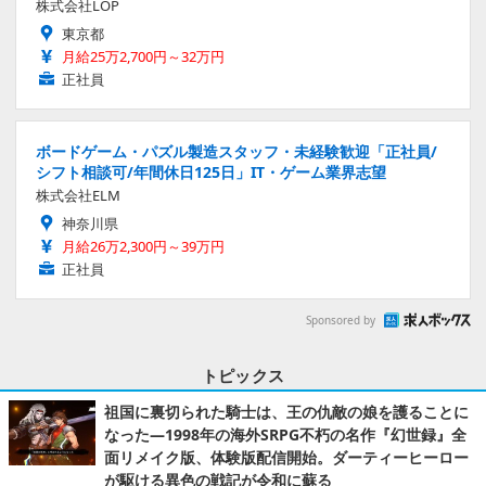
株式会社LOP
東京都
月給25万2,700円～32万円
正社員
ボードゲーム・パズル製造スタッフ・未経験歓迎「正社員/
シフト相談可/年間休日125日」IT・ゲーム業界志望
株式会社ELM
神奈川県
月給26万2,300円～39万円
正社員
Sponsored by
トピックス
祖国に裏切られた騎士は、王の仇敵の娘を護ることに
なった―1998年の海外SRPG不朽の名作『幻世録』全
面リメイク版、体験版配信開始。ダーティーヒーロー
が駆ける異色の戦記が令和に蘇る