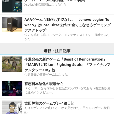
Xsollaの最新情報はこちらから！
AAAゲームも制作も妥協なし。「Lenovo Legion To
wer 5」はCore Ultra世代の“全てこなせるゲーミング
デスクトップ”
迫力を感じる強力スペック。メンテナンスしやすい構造もあり
がたい！
連載・注目記事
今週発売の新作ゲーム『Beast of Reincarnation』
『MARVEL Tōkon: Fighting Souls』『ファイナルフ
ァンタジーXIV』他
今週発売の新作ゲームはこちら。
有志日本語化の現場から
PCゲーマーなら何かとお世話になっているであろう有志翻訳者
に連続インタビュー。
吉田輝和のゲームプレイ絵日記
もはやゲムスパの顔！どこかで見かけた吉田さんのゲーム絵日
記