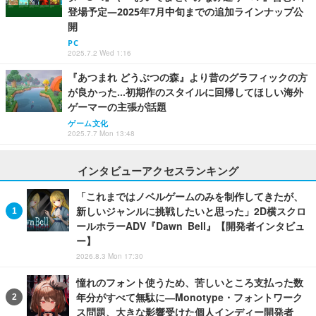
登場予定―2025年7月中旬までの追加ラインナップ公
開
PC
2025.7.2 Wed 1:16
『あつまれ どうぶつの森』より昔のグラフィックの方
が良かった…初期作のスタイルに回帰してほしい海外
ゲーマーの主張が話題
ゲーム文化
2025.7.7 Mon 13:48
インタビューアクセスランキング
「これまではノベルゲームのみを制作してきたが、
新しいジャンルに挑戦したいと思った」2D横スクロ
ールホラーADV『Dawn Bell』【開発者インタビュ
ー】
2026.8.3 Mon 17:30
憧れのフォント使うため、苦しいところ支払った数
年分がすべて無駄に―Monotype・フォントワーク
ス問題、大きな影響受けた個人インディー開発者