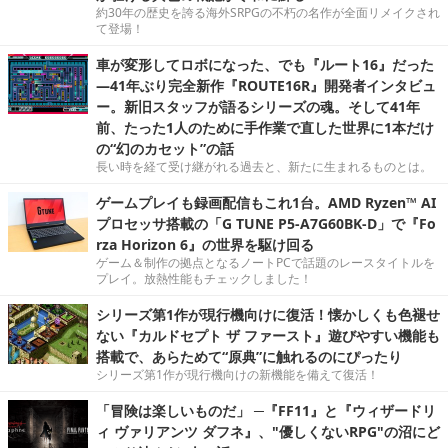
約30年の歴史を誇る海外SRPGの不朽の名作が全面リメイクされ
て登場！
車が変形してロボになった、でも『ルート16』だった
―41年ぶり完全新作『ROUTE16R』開発者インタビュ
ー。新旧スタッフが語るシリーズの魂。そして41年
前、たった1人のために手作業で直した世界に1本だけ
の“幻のカセット”の話
長い時を経て受け継がれる過去と、新たに生まれるものとは。
ゲームプレイも録画配信もこれ1台。AMD Ryzen™ AI
プロセッサ搭載の「G TUNE P5-A7G60BK-D」で『Fo
rza Horizon 6』の世界を駆け回る
ゲーム＆制作の拠点となるノートPCで話題のレースタイトルを
プレイ。放熱性能もチェックしました！
シリーズ第1作が現行機向けに復活！懐かしくも色褪せ
ない『カルドセプト ザ ファースト』遊びやすい機能も
搭載で、あらためて“原典”に触れるのにぴったり
シリーズ第1作が現行機向けの新機能を備えて復活！
「冒険は楽しいものだ」 ─『FF11』と『ウィザードリ
ィ ヴァリアンツ ダフネ』、"優しくないRPG"の沼にど