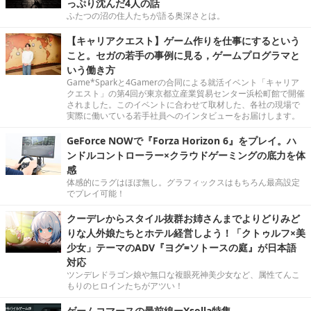
っぷり沈んだ4人の話
ふたつの沼の住人たちが語る奥深さとは。
【キャリアクエスト】ゲーム作りを仕事にするという
こと。セガの若手の事例に見る，ゲームプログラマと
いう働き方
Game*Sparkと4Gamerの合同による就活イベント「キャリア
クエスト」の第4回が東京都立産業貿易センター浜松町館で開催
されました。このイベントに合わせて取材した、各社の現場で
実際に働いている若手社員へのインタビューをお届けします。
GeForce NOWで『Forza Horizon 6』をプレイ。ハ
ンドルコントローラー×クラウドゲーミングの底力を体
感
体感的にラグはほぼ無し。グラフィックスはもちろん最高設定
でプレイ可能！
クーデレからスタイル抜群お姉さんまでよりどりみど
りな人外娘たちとホテル経営しよう！「クトゥルフ×美
少女」テーマのADV『ヨグ=ソトースの庭』が日本語
対応
ツンデレドラゴン娘や無口な複眼死神美少女など、属性てんこ
もりのヒロインたちがアツい！
ゲームコマースの最前線ーXsolla特集