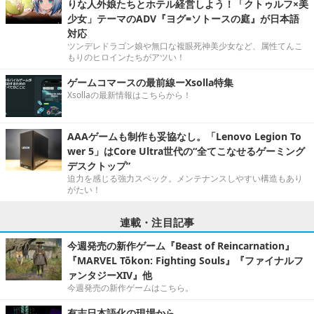
りな人外娘たちとホテル経営しよう！「クトゥルフ×美
少女」テーマのADV『ヨグ=ソトースの庭』が日本語
対応
ツンデレドラゴン娘や無口な複眼死神美少女など、属性てんこ
もりのヒロインたちがアツい！
ゲームコマースの最前線ーXsolla特集
Xsollaの最新情報はこちらから！
AAAゲームも制作も妥協なし。「Lenovo Legion To
wer 5」はCore Ultra世代の“全てこなせるゲーミング
デスクトップ”
迫力を感じる強力スペック。メンテナンスしやすい構造もあり
がたい！
連載・注目記事
今週発売の新作ゲーム『Beast of Reincarnation』
『MARVEL Tōkon: Fighting Souls』『ファイナルフ
ァンタジーXIV』他
今週発売の新作ゲームはこちら。
有志日本語化の現場から