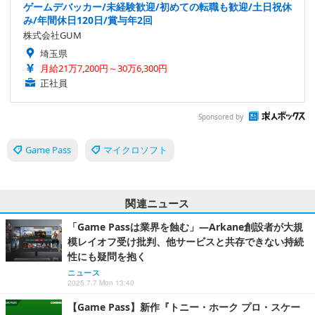
ゲームデバッカー/未経験歓迎/初めての転職も歓迎/土日祝休
み/年間休日120日/賞与年2回
株式会社GUM
埼玉県
月給21万7,200円～30万6,300円
正社員
Sponsored by
Game Pass
マイクロソフト
関連ニュース
「Game Passは業界を蝕む」―Arkane創設者が大規
模レイオフ受け批判、他サービスと共存できない持続
性にも疑問を抱く
ニュース
2025.7.7 Mon 13:40
【Game Pass】新作『トニー・ホーク プロ・スケー