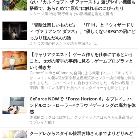
ない『カルドセプト ザ ファースト』遊びやすい機能も
搭載で、あらためて“原典”に触れるのにぴったり
シリーズ第1作が現行機向けの新機能を備えて復活！
「冒険は楽しいものだ」 ─『FF11』と『ウィザードリ
ィ ヴァリアンツ ダフネ』、"優しくないRPG"の沼にど
っぷり沈んだ4人の話
ふたつの沼の住人たちが語る奥深さとは。
【キャリアクエスト】ゲーム作りを仕事にするという
こと。セガの若手の事例に見る，ゲームプログラマと
いう働き方
Game*Sparkと4Gamerの合同による就活イベント「キャリア
クエスト」の第4回が東京都立産業貿易センター浜松町館で開催
されました。このイベントに合わせて取材した、各社の現場で
実際に働いている若手社員へのインタビューをお届けします。
GeForce NOWで『Forza Horizon 6』をプレイ。ハ
ンドルコントローラー×クラウドゲーミングの底力を体
感
体感的にラグはほぼ無し。グラフィックスはもちろん最高設定
でプレイ可能！
クーデレからスタイル抜群お姉さんまでよりどりみど