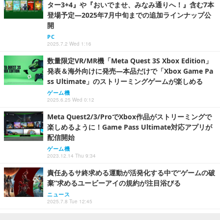
ター3+4』や『おいでませ、みなみ通りへ！』含む7本
登場予定―2025年7月中旬までの追加ラインナップ公
開
PC
2025.7.2 Wed 1:16
数量限定VR/MR機「Meta Quest 3S Xbox Edition」
発表＆海外向けに発売―本品だけで「Xbox Game Pa
ss Ultimate」のストリーミングゲームが楽しめる
ゲーム機
2025.6.25 Wed 0:12
Meta Quest2/3/ProでXbox作品がストリーミングで
楽しめるように！Game Pass Ultimate対応アプリが
配信開始
ゲーム機
2023.12.14 Thu 9:34
責任あるサ終求める運動が活発化する中で“ゲームの破
棄”求めるユービーアイの規約が注目浴びる
ニュース
2025.7.8 Tue 12:45