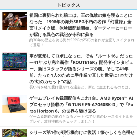
トピックス
祖国に裏切られた騎士は、王の仇敵の娘を護ることに
なった―1998年の海外SRPG不朽の名作『幻世録』全
面リメイク版、体験版配信開始。ダーティーヒーロー
が駆ける異色の戦記が令和に蘇る
約30年の歴史を誇る海外SRPGの不朽の名作が全面リメイクされ
て登場！
車が変形してロボになった、でも『ルート16』だった
―41年ぶり完全新作『ROUTE16R』開発者インタビュ
ー。新旧スタッフが語るシリーズの魂。そして41年
前、たった1人のために手作業で直した世界に1本だけ
の“幻のカセット”の話
長い時を経て受け継がれる過去と、新たに生まれるものとは。
ゲームプレイも録画配信もこれ1台。AMD Ryzen™ AI
プロセッサ搭載の「G TUNE P5-A7G60BK-D」で『Fo
rza Horizon 6』の世界を駆け回る
ゲーム＆制作の拠点となるノートPCで話題のレースタイトルを
プレイ。放熱性能もチェックしました！
シリーズ第1作が現行機向けに復活！懐かしくも色褪せ