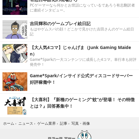
PCゲーマーなら何かとお世話になっているであろう有志翻訳者
に連続インタビュー。
吉田輝和のゲームプレイ絵日記
もはやゲムスパの顔！どこかで見かけた吉田さんのゲーム絵日
記
【大人気4コマ】じゃんげま（Junk Gaming Maide
n）
Game*Sparkの一大コンテンツに成長した4コマ。単行本も好評
発売中！
Game*Spark/インサイド公式ディスコードサーバー
好評稼働中！
【大喜利】『新種のゲーミング“蚊”が登場！ その特徴
とは？』回答募集中！
写真・画像
ホーム
›
ニュース
›
ゲーム業界
›
記事
›