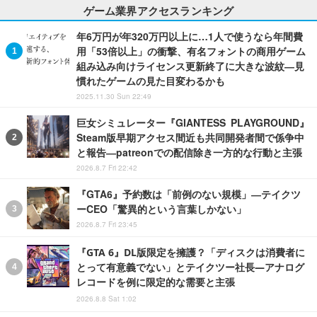
ゲーム業界アクセスランキング
年6万円が年320万円以上に…1人で使うなら年間費
用「53倍以上」の衝撃、有名フォントの商用ゲーム
組み込み向けライセンス更新終了に大きな波紋―見
慣れたゲームの見た目変わるかも
2025.11.30 Sun 22:49
巨女シミュレーター『GIANTESS PLAYGROUND』
Steam版早期アクセス間近も共同開発者間で係争中
と報告―patreonでの配信除き一方的な行動と主張
2026.8.7 Fri 22:42
『GTA6』予約数は「前例のない規模」―テイクツ
ーCEO「驚異的という言葉しかない」
2026.8.7 Fri 23:45
『GTA 6』DL版限定を擁護？「ディスクは消費者に
とって有意義でない」とテイクツー社長―アナログ
レコードを例に限定的な需要と主張
2026.8.8 Sat 1:02