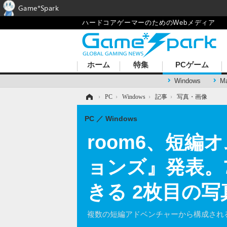
Game*Spark
ハードコアゲーマーのためのWebメディア
ホーム
特集
PCゲーム
Windows
M
ホーム
›
PC
›
Windows
›
記事
›
写真・画像
PC
Windows
room6、短
ョンズ』発表。7
きる 2枚目の
複数の短編アドベンチャーから構成され