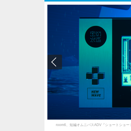
room6、短編オムニバスADV『ショートショート