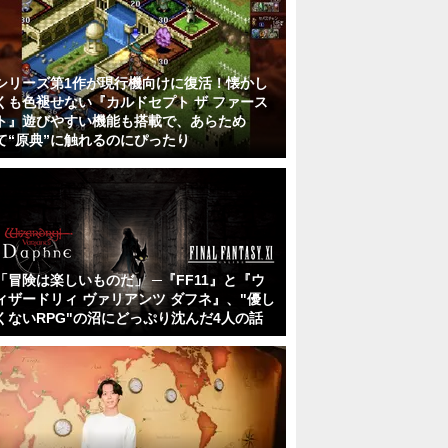
シリーズ第1作が現行機向けに復活！懐かし
くも色褪せない『カルドセプト ザ ファース
ト』遊びやすい機能も搭載で、あらため
て“原典”に触れるのにぴったり
「冒険は楽しいものだ」 ─『FF11』と『ウ
ィザードリィ ヴァリアンツ ダフネ』、"優し
くないRPG"の沼にどっぷり沈んだ4人の話