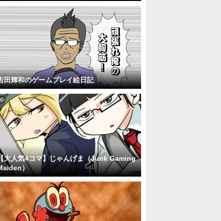
吉田輝和のゲームプレイ絵日記
【大人気4コマ】じゃんげま（Junk Gaming
Maiden）