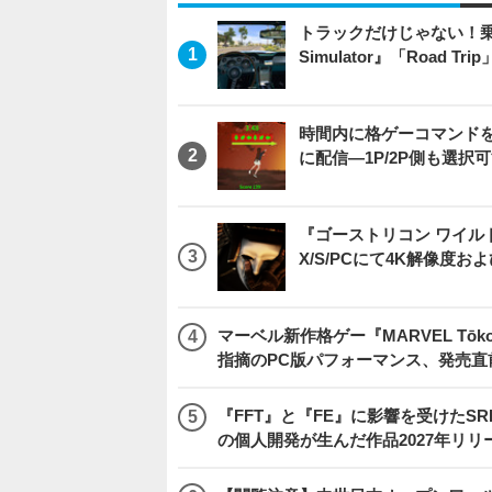
トラックだけじゃない！乗用
Simulator』「Road T
時間内に格ゲーコマンドを入
に配信―1P/2P側も選択
『ゴーストリコン ワイルドラン
X/S/PCにて4K解像度お
マーベル新作格ゲー『MARVEL Tōkon
指摘のPC版パフォーマンス、発売直
『FFT』と『FE』に影響を受けたSR
の個人開発が生んだ作品2027年リリ