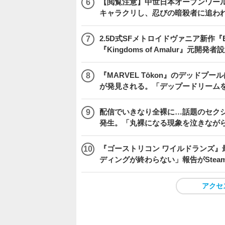
【閲覧注意】中世日本オープンワールドア
キャラクリし、忍びの暗殺者に追わ
2.5D式SFメトロイドヴァニア新作『E
『Kingdoms of Amalur』元
『MARVEL Tōkon』のデッド
が発見される。「デップードリーム
配信でいきなり全裸に…話題のセク
発生。「丸裸になる現象を泣きなが
『ゴーストリコン ワイルドランズ』
ディングが終わらない」報告がSte
アクセ