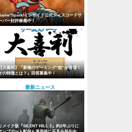
Game*Spark/インサイド公式ディスコードサ
ーバー好評稼働中！
【大喜利】『新種のゲーミング“蚊”が登場！
その特徴とは？』回答募集中！
最新ニュース
リメイク版『SILENT HILL 2』約2年ぶりに
アップデート配信も適用後に不具合発生中