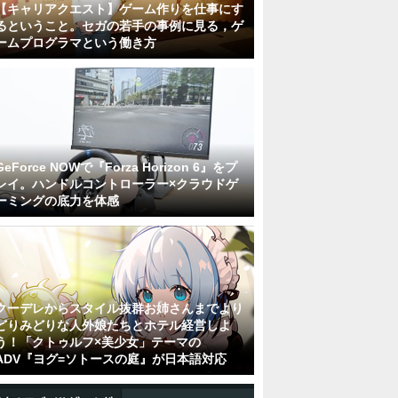
【キャリアクエスト】ゲーム作りを仕事にす
るということ。セガの若手の事例に見る，ゲ
ームプログラマという働き方
GeForce NOWで『Forza Horizon 6』をプ
レイ。ハンドルコントローラー×クラウドゲ
ーミングの底力を体感
クーデレからスタイル抜群お姉さんまでより
どりみどりな人外娘たちとホテル経営しよ
う！「クトゥルフ×美少女」テーマの
ADV『ヨグ=ソトースの庭』が日本語対応