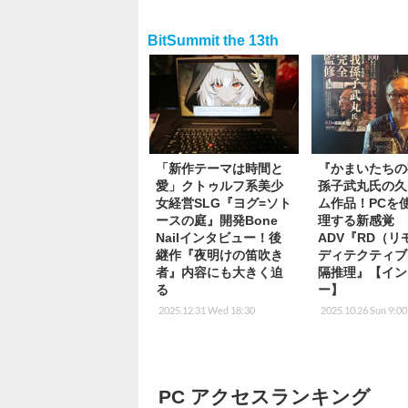
BitSummit the 13th
「新作テーマは時間と
『かまいたちの
愛」クトゥルフ系美少
孫子武丸氏の久
女経営SLG『ヨグ=ソト
ム作品！PCを
ースの庭』開発Bone
理する新感覚
Nailインタビュー！後
ADV『RD（リ
継作『夜明けの笛吹き
ディテクティブ
者』内容にも大きく迫
隔推理』【イン
る
ー】
2025.12.31 Wed 18:30
2025.10.26 Sun 9:00
PC アクセスランキング