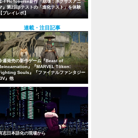
よ！HoYoverse新作『崩壊：ネクサスアニ
マ』第2回βテストの「進化テスト」を体験
【プレイレポ】
連載・注目記事
今週発売の新作ゲーム『Beast of
Reincarnation』『MARVEL Tōkon:
Fighting Souls』『ファイナルファンタジー
XIV』他
有志日本語化の現場から