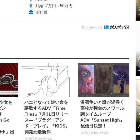
月給27万円～50万円
正社員
Sponsored by
少女を
ハエとなって短い命を
派閥争いと謎が渦巻く
ピン
謳歌するADV『Time
高校が舞台のノワール
療
Flies』7月31日リリー
調タイムループ
n Go
ス―『プラグ・アン
ADV『Sunset High』
ド・プレイ』『KIDS』
配信日決定！
13th」出
開発元最新作
2025.7.8 Tue 15:30
2025.7.9 Wed 8:00