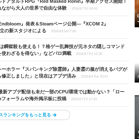
ダルトRPG『Red Masked Ronin』早期アクセス開始！
れながら大人の世界で自由な体験
2026.8.7 Fri 14:45
ndbloom』発表＆Steamページ公開―『XCOM 2』
開発者設立の新スタジオによる
2026.8.8 Sat 7:00
プールは瞬獄殺も使える！？格ゲー乱舞技が元ネタの隠しコマンド
を使わざるを得ない」などパロ満載
2026.8.7 Fri 13:30
シーホラー『スパンキング除霊師』人妻霊の服が消えるバグが
ら修正しました」と現在はアプデ済み
2026.8.4 Tue 10:41
最新アプデ配信も未だ一部のCPU環境では動かない？「ロー
amフォーラムや海外掲示板に投稿
2026.8.7 Fri 17:45
スランキングをもっと見る