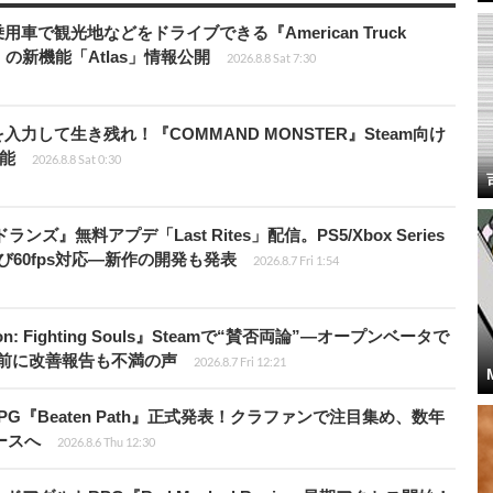
車で観光地などをドライブできる『American Truck
rip」の新機能「Atlas」情報公開
2026.8.8 Sat 7:30
力して生き残れ！『COMMAND MONSTER』Steam向け
可能
2026.8.8 Sat 0:30
ズ』無料アプデ「Last Rites」配信。PS5/Xbox Series
よび60fps対応―新作の開発も発表
2026.8.7 Fri 1:54
: Fighting Souls』Steamで“賛否両論”―オープンベータで
前に改善報告も不満の声
2026.8.7 Fri 12:21
PG『Beaten Path』正式発表！クラファンで注目集め、数年
ースへ
2026.8.6 Thu 12:30