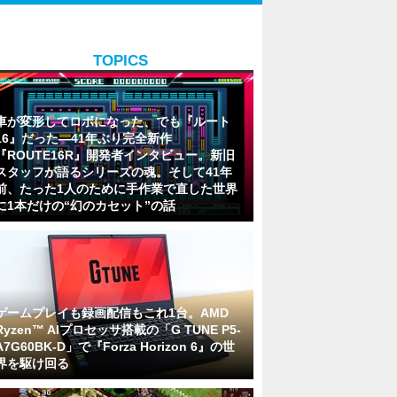
TOPICS
車が変形してロボになった、でも『ルート
16』だった―41年ぶり完全新作
『ROUTE16R』開発者インタビュー。新旧
スタッフが語るシリーズの魂。そして41年
前、たった1人のために手作業で直した世界
に1本だけの“幻のカセット”の話
ゲームプレイも録画配信もこれ1台。AMD
Ryzen™ AIプロセッサ搭載の「G TUNE P5-
A7G60BK-D」で『Forza Horizon 6』の世
界を駆け回る