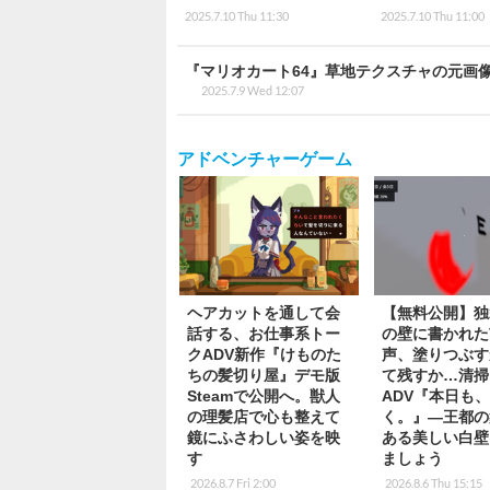
2025.7.10 Thu 11:30
2025.7.10 Thu 11:00
『マリオカート64』草地テクスチャの元画
2025.7.9 Wed 12:07
アドベンチャーゲーム
ヘアカットを通して会
【無料公開】独
話する、お仕事系トー
の壁に書かれた
クADV新作『けものた
声、塗りつぶす
ちの髪切り屋』デモ版
て残すか…清掃
Steamで公開へ。獣人
ADV『本日も
の理髪店で心も整えて
く。』―王都の
鏡にふさわしい姿を映
ある美しい白壁
す
ましょう
2026.8.7 Fri 2:00
2026.8.6 Thu 15:15