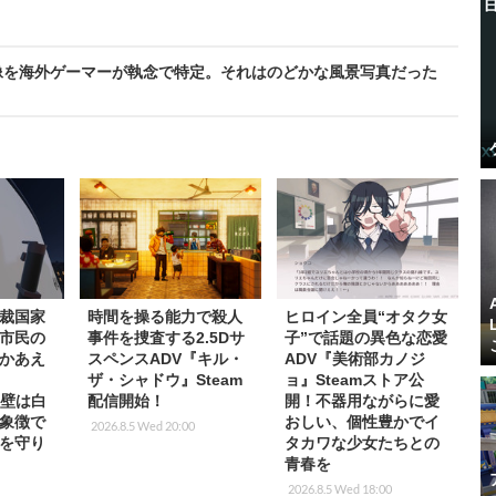
像を海外ゲーマーが執念で特定。それはのどかな風景写真だった
裁国家
時間を操る能力で殺人
ヒロイン全員“オタク女
市民の
事件を捜査する2.5Dサ
子”で話題の異色な恋愛
かあえ
スペンスADV『キル・
ADV『美術部カノジ
ザ・シャドウ』Steam
ョ』Steamストア公
、壁は白
配信開始！
開！不器用ながらに愛
象徴で
おしい、個性豊かでイ
2026.8.5 Wed 20:00
を守り
タカワな少女たちとの
青春を
2026.8.5 Wed 18:00