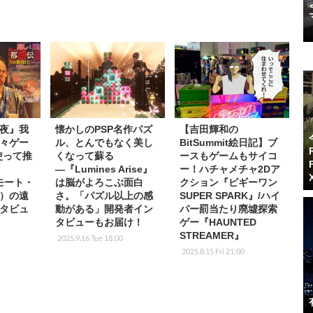
夜』我
懐かしのPSP名作パズ
【吉田輝和の
々ゲー
ル、とんでもなく美し
BitSummit絵日記】ブ
使って推
くなって蘇る
ースもゲームもサイコ
―『Lumines Arise』
ー！ハチャメチャ2Dア
モート・
は脳がよろこぶ面白
クション『ピギーワン
）の遠
さ。「パズル以上の感
SUPER SPARK』/ハイ
タビュ
動がある」開発者イン
パー罰当たり廃墟探索
タビューもお届け！
ゲー『HAUNTED
STREAMER』
2025.9.16 Tue 18:00
2025.8.15 Fri 21:00