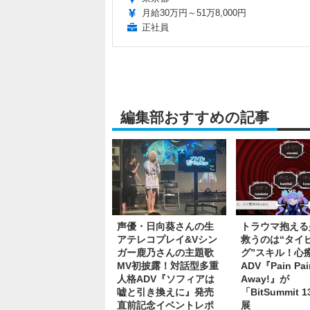
月給30万円～51万8,000円
正社員
編集部おすすめの記事
声優・日向葵さんの生
トラウマ抱える
アテレコプレイ&Vシン
救うのは“タイ
ガー鹿乃さんの主題歌
グ”スキル！心
MV初披露！対話型多重
ADV『Pain Pai
人格ADV『ソフィアは
Away!』が
嘘と引き換えに』発売
「BitSummit 
直前記念イベントレポ
展