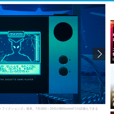
フィクションズ』発表。7月18日～20日のBitSummitでの試遊もできる