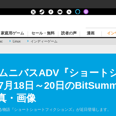
家庭用ゲーム
セール・無料
読者の声
漫画
イン
ac
Linux
インディーゲーム
編オムニバスADV『ショー
月18日～20日のBitSum
写真・画像
る物語『ショートショートフィクションズ』が近日登場します。