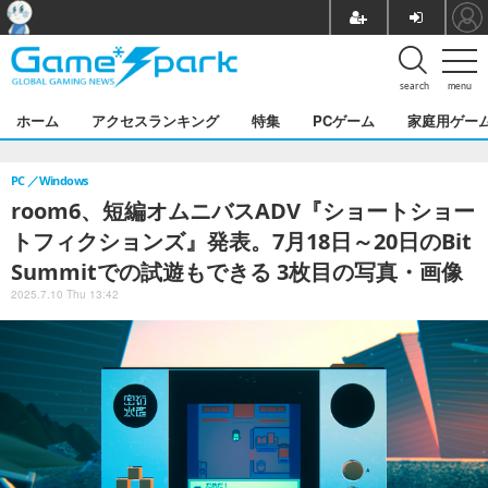
search
menu
ホーム
アクセスランキング
特集
PCゲーム
家庭用ゲー
PC
Windows
room6、短編オムニバスADV『ショートショー
トフィクションズ』発表。7月18日～20日のBit
Summitでの試遊もできる 3枚目の写真・画像
2025.7.10 Thu 13:42