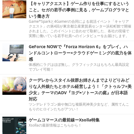
【キャリアクエスト】ゲーム作りを仕事にするという
こと。セガの若手の事例に見る，ゲームプログラマと
いう働き方
Game*Sparkと4Gamerの合同による就活イベント「キャリア
クエスト」の第4回が東京都立産業貿易センター浜松町館で開催
されました。このイベントに合わせて取材した、各社の現場で
実際に働いている若手社員へのインタビューをお届けします。
GeForce NOWで『Forza Horizon 6』をプレイ。ハ
ンドルコントローラー×クラウドゲーミングの底力を体
感
体感的にラグはほぼ無し。グラフィックスはもちろん最高設定
でプレイ可能！
クーデレからスタイル抜群お姉さんまでよりどりみど
りな人外娘たちとホテル経営しよう！「クトゥルフ×美
少女」テーマのADV『ヨグ=ソトースの庭』が日本語
対応
ツンデレドラゴン娘や無口な複眼死神美少女など、属性てんこ
もりのヒロインたちがアツい！
ゲームコマースの最前線ーXsolla特集
Xsollaの最新情報はこちらから！