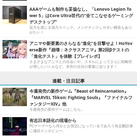
AAAゲームも制作も妥協なし。「Lenovo Legion To
wer 5」はCore Ultra世代の“全てこなせるゲーミング
デスクトップ”
迫力を感じる強力スペック。メンテナンスしやすい構造もあり
がたい！
アニマや新要素のさらなる“進化”を目撃せよ！HoYov
erse新作『崩壊：ネクサスアニマ』第2回βテストの
「進化テスト」を体験【プレイレポ】
さまざまなアニマとの出会いや、スキルによってさらに戦略性
が増したバトルなど、本作の注目の要素に迫ります！
連載・注目記事
今週発売の新作ゲーム『Beast of Reincarnation』
『MARVEL Tōkon: Fighting Souls』『ファイナルフ
ァンタジーXIV』他
今週発売の新作ゲームはこちら。
有志日本語化の現場から
PCゲーマーなら何かとお世話になっているであろう有志翻訳者
に連続インタビュー。