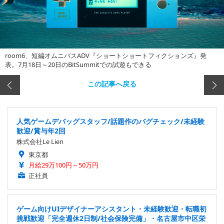
room6、短編オムニバスADV『ショートショートフィクションズ』発
表。7月18日～20日のBitSummitでの試遊もできる
この記事へ戻る
人気ゲームデバッグスタッフ/話題作のバグチェック/未経験
歓迎/賞与年2回
株式会社Le Lien
東京都
月給29万100円～50万円
正社員
ゲーム向けUIデザイナーアシスタント・未経験歓迎・転職初
挑戦歓迎「完全週休2日制/社会保険完備」・名古屋市中区栄