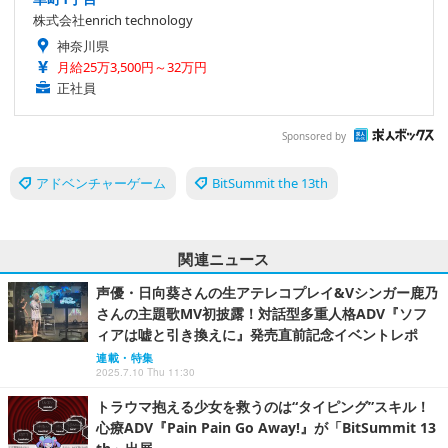
株式会社enrich technology
神奈川県
月給25万3,500円～32万円
正社員
Sponsored by
アドベンチャーゲーム
BitSummit the 13th
関連ニュース
声優・日向葵さんの生アテレコプレイ&Vシンガー鹿乃
さんの主題歌MV初披露！対話型多重人格ADV『ソフ
ィアは嘘と引き換えに』発売直前記念イベントレポ
連載・特集
2025.7.10 Thu 11:30
トラウマ抱える少女を救うのは“タイピング”スキル！
心療ADV『Pain Pain Go Away!』が「BitSummit 13