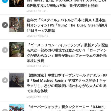
ast Rites」配信。PS5/Xbox Series X/S/PCにて4
K解像度および60fps対応―新作の開発も発表
2026.8.7 Fri 1:54
往年の「Kスタイル」バトルが日本に再来！基本無
料オンラインTPS『GunZ The Duel』Steam版8月
14日サービス開始
2026.8.7 Fri 20:45
『ゴーストリコン ワイルドランズ』最新アプデ配信
も未だ一部のCPU環境では動かない？「ローディン
グが終わらない」報告がSteamフォーラムや海外掲
示板に投稿
2026.8.7 Fri 17:45
【閲覧注意】中世日本オープンワールドアダルトRP
G『Red Masked Ronin』早期アクセス開始！キャ
ラクリし、忍びの暗殺者に追われながら大人の世界
で自由な体験
2026.8.7 Fri 14:45
『オーバーウォッチ』新タンクヒーロー「D.Mon」