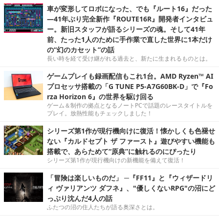
車が変形してロボになった、でも『ルート16』だった
―41年ぶり完全新作『ROUTE16R』開発者インタビュ
ー。新旧スタッフが語るシリーズの魂。そして41年
前、たった1人のために手作業で直した世界に1本だけ
の“幻のカセット”の話
長い時を経て受け継がれる過去と、新たに生まれるものとは。
ゲームプレイも録画配信もこれ1台。AMD Ryzen™ AI
プロセッサ搭載の「G TUNE P5-A7G60BK-D」で『Fo
rza Horizon 6』の世界を駆け回る
ゲーム＆制作の拠点となるノートPCで話題のレースタイトルを
プレイ。放熱性能もチェックしました！
シリーズ第1作が現行機向けに復活！懐かしくも色褪せ
ない『カルドセプト ザ ファースト』遊びやすい機能も
搭載で、あらためて“原典”に触れるのにぴったり
シリーズ第1作が現行機向けの新機能を備えて復活！
「冒険は楽しいものだ」 ─『FF11』と『ウィザードリ
ィ ヴァリアンツ ダフネ』、"優しくないRPG"の沼にど
っぷり沈んだ4人の話
ふたつの沼の住人たちが語る奥深さとは。