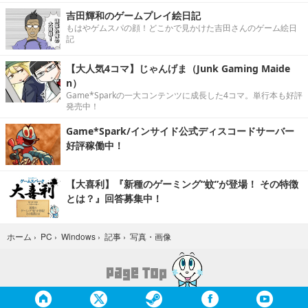
吉田輝和のゲームプレイ絵日記
もはやゲムスパの顔！どこかで見かけた吉田さんのゲーム絵日
記
【大人気4コマ】じゃんげま（Junk Gaming Maide
n）
Game*Sparkの一大コンテンツに成長した4コマ。単行本も好評
発売中！
Game*Spark/インサイド公式ディスコードサーバー
好評稼働中！
【大喜利】『新種のゲーミング“蚊”が登場！ その特徴
とは？』回答募集中！
写真・画像
ホーム
›
PC
›
Windows
›
記事
›