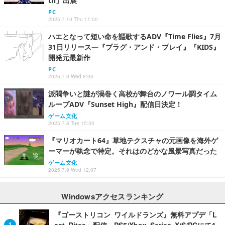
th」出展
PC
2025.7.10 Thu 11:00
ハエとなって短い命を謳歌するADV『Time Flies』7月
31日リリース―『プラグ・アンド・プレイ』『KIDS』
開発元最新作
PC
2025.7.9 Wed 8:00
派閥争いと謎が渦巻く高校が舞台のノワール調タイム
ループADV『Sunset High』配信日決定！
ゲーム文化
2025.7.8 Tue 15:30
『マリオカート64』草地テクスチャの元画像を海外ゲ
ーマーが執念で特定。それはのどかな風景写真だった
ゲーム文化
2025.7.9 Wed 12:07
Windowsアクセスランキング
『ゴーストリコン ワイルドランズ』無料アプデ「L