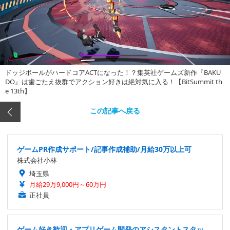
ドッジボールがハードコアACTになった！？集英社ゲームズ新作『BAKU
DO』は歯ごたえ抜群でアクション好きは絶対気に入る！【BitSummit th
e 13th】
この記事へ戻る
ゲームPR作成サポート/記事作成補助/月給30万以上可
株式会社小林
埼玉県
月給29万9,000円～60万円
正社員
ゲーム好き歓迎・アプリゲーム開発のアシスタントスタッ