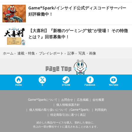
Game*Spark/インサイド公式ディスコードサーバー
好評稼働中！
【大喜利】『新種のゲーミング“蚊”が登場！ その特徴
とは？』回答募集中！
写真・画像
ホーム
›
連載・特集
›
プレイレポート
›
記事
›
Home
X
STEAM
Facebook
YouTube
Game*Sparkについて
お問合せ
広告掲載
会社概要
個人情報保護方針
個人情報の取り扱いについて（Game*Spark）
利用規約
特定商取引法に基づく表記
紹介した商品/サービスを購入、契約した場合に、
売上の一部が弊社サイトに還元されることがあります。