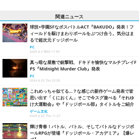
関連ニュース
球技×学園SFなボスバトルACT『BAKUDO』発表！フ
ィールドを駆けまわりボールをぶつけ合う。気分はま
るで超次元ドッジボール
PC
2025.6.4 Wed 17:45
真っ暗な屋敷で銃撃戦、ドキドキ愉快なマルチプレイF
PS『Midnight Murder Club』発表
PC
2024.6.25 Tue 23:55
これめっちゃ似てる…？な感じの新作ゲーム発表で皆
思い出す「くにおくん」そこで今スグ遊べる『それゆ
け大運動会』や『ドッジボール部』タイトルをご紹介
ゲーム文化
2023.6.22 Thu 11:27
輝け青春！バトル、バトル、そしてバトルなドッジボ
ールRPGが登場『ドッジボール・アカデミア』【爆レ