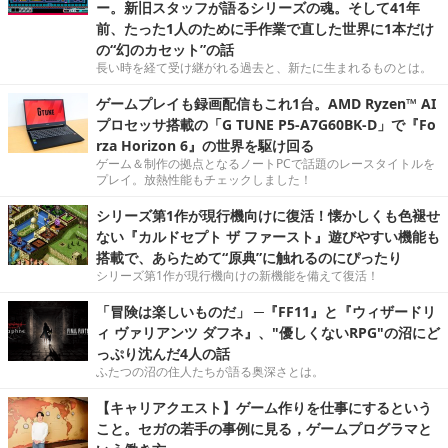
ー。新旧スタッフが語るシリーズの魂。そして41年
前、たった1人のために手作業で直した世界に1本だけ
の“幻のカセット”の話
長い時を経て受け継がれる過去と、新たに生まれるものとは。
ゲームプレイも録画配信もこれ1台。AMD Ryzen™ AI
プロセッサ搭載の「G TUNE P5-A7G60BK-D」で『Fo
rza Horizon 6』の世界を駆け回る
ゲーム＆制作の拠点となるノートPCで話題のレースタイトルを
プレイ。放熱性能もチェックしました！
シリーズ第1作が現行機向けに復活！懐かしくも色褪せ
ない『カルドセプト ザ ファースト』遊びやすい機能も
搭載で、あらためて“原典”に触れるのにぴったり
シリーズ第1作が現行機向けの新機能を備えて復活！
「冒険は楽しいものだ」 ─『FF11』と『ウィザードリ
ィ ヴァリアンツ ダフネ』、"優しくないRPG"の沼にど
っぷり沈んだ4人の話
ふたつの沼の住人たちが語る奥深さとは。
【キャリアクエスト】ゲーム作りを仕事にするという
こと。セガの若手の事例に見る，ゲームプログラマと