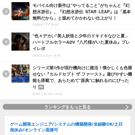
モバイル向け新作は“やってること”がちゃんと『幻
想水滸伝』。『幻想水滸伝 STAR LEAP』は「基本
無料だから」と舐めてかかれない仕上がり！
2026.8.7 Fri 18:00
“色々デカい”美人妖怪と少年のドキドキなひと夏…
ハートフルホラーADV『八尺様がいた夏休み』プレ
イレポ
2026.8.2 Sun 19:00
シリーズ第1作が現行機向けに復活！懐かしくも色褪
せない『カルドセプト ザ ファースト』遊びやすい機
能も搭載で、あらためて“原典”に触れるのにぴった
り
PR
2026.7.30 Thu 12:00
ランキングをもっと見る
ゲーム開発エンジニア/システムの構築開発/未経験OK/土日
祝休み/オンライン面接可