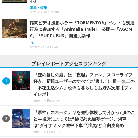
ポ】
連載・特集
2021.8.9 Mon 12:00
拷問ビデオ撮影ホラー『TORMENTOR』ペットも残虐
行為に参加する「Animalia Trailer」公開―『AGON
Y』『SUCCUBUS』開発元新作
PC
2025.7.18 Fri 21:00
プレイレポートアクセスランキング
『ほの暮しの庭』は『夜廻』ファン、スローライフ
好き、新規ユーザーのすべてに“良し”！ 唯一無二の
「不穏生活シム」恐怖も暮らしもお好み次第【プレ
イレポ】
2026.8.7 Fri 19:45
『原神』スネージナヤを先行体験して分かった8のこ
と―場所によっては5秒で死ぬ極寒ゲージ、列車
は“ダイナミック途中下車”可能など自由度高め
2026.8.9 Sun 8:00