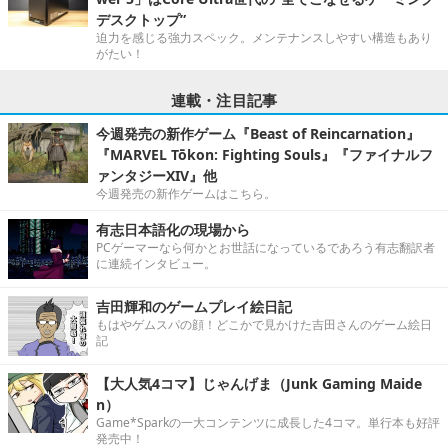
デスクトップ”
迫力を感じる強力スペック。メンテナンスしやすい構造もあり
がたい！
連載・注目記事
今週発売の新作ゲーム『Beast of Reincarnation』
『MARVEL Tōkon: Fighting Souls』『ファイナルフ
ァンタジーXIV』他
今週発売の新作ゲームはこちら。
有志日本語化の現場から
PCゲーマーなら何かとお世話になっているであろう有志翻訳者
に連続インタビュー。
吉田輝和のゲームプレイ絵日記
もはやゲムスパの顔！どこかで見かけた吉田さんのゲーム絵日
記
【大人気4コマ】じゃんげま（Junk Gaming Maide
n）
Game*Sparkの一大コンテンツに成長した4コマ。単行本も好評
発売中！