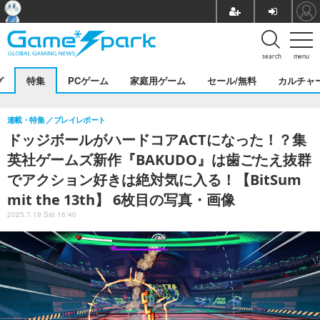
search
menu
グ
特集
PCゲーム
家庭用ゲーム
セール/無料
カルチャ
連載・特集
プレイレポート
ドッジボールがハードコアACTになった！？集
英社ゲームズ新作『BAKUDO』は歯ごたえ抜群
でアクション好きは絶対気に入る！【BitSum
mit the 13th】 6枚目の写真・画像
2025.7.19 Sat 16:40