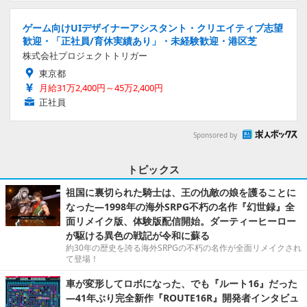
ゲーム向けUIデザイナーアシスタント・クリエイティブ志望
歓迎・「正社員/育休実績あり」・未経験歓迎・港区芝
株式会社プロジェクトトリガー
東京都
月給31万2,400円～45万2,400円
正社員
Sponsored by
トピックス
祖国に裏切られた騎士は、王の仇敵の娘を護ることに
なった―1998年の海外SRPG不朽の名作『幻世録』全
面リメイク版、体験版配信開始。ダーティーヒーロー
が駆ける異色の戦記が令和に蘇る
約30年の歴史を誇る海外SRPGの不朽の名作が全面リメイクされ
て登場！
車が変形してロボになった、でも『ルート16』だった
―41年ぶり完全新作『ROUTE16R』開発者インタビュ