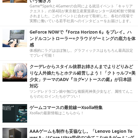
いう働き方
Game*Sparkと4Gamerの合同による就活イベント「キャリア
クエスト」の第4回が東京都立産業貿易センター浜松町館で開催
されました。このイベントに合わせて取材した、各社の現場で
実際に働いている若手社員へのインタビューをお届けします。
GeForce NOWで『Forza Horizon 6』をプレイ。ハ
ンドルコントローラー×クラウドゲーミングの底力を体
感
体感的にラグはほぼ無し。グラフィックスはもちろん最高設定
でプレイ可能！
クーデレからスタイル抜群お姉さんまでよりどりみど
りな人外娘たちとホテル経営しよう！「クトゥルフ×美
少女」テーマのADV『ヨグ=ソトースの庭』が日本語
対応
ツンデレドラゴン娘や無口な複眼死神美少女など、属性てんこ
もりのヒロインたちがアツい！
ゲームコマースの最前線ーXsolla特集
Xsollaの最新情報はこちらから！
AAAゲームも制作も妥協なし。「Lenovo Legion To
wer 5」はCore Ultra世代の“全てこなせるゲーミング