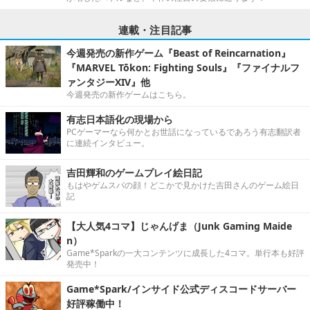
連載・注目記事
今週発売の新作ゲーム『Beast of Reincarnation』
『MARVEL Tōkon: Fighting Souls』『ファイナルフ
ァンタジーXIV』他
今週発売の新作ゲームはこちら。
有志日本語化の現場から
PCゲーマーなら何かとお世話になっているであろう有志翻訳者
に連続インタビュー。
吉田輝和のゲームプレイ絵日記
もはやゲムスパの顔！どこかで見かけた吉田さんのゲーム絵日
記
【大人気4コマ】じゃんげま（Junk Gaming Maide
n）
Game*Sparkの一大コンテンツに成長した4コマ。単行本も好評
発売中！
Game*Spark/インサイド公式ディスコードサーバー
好評稼働中！