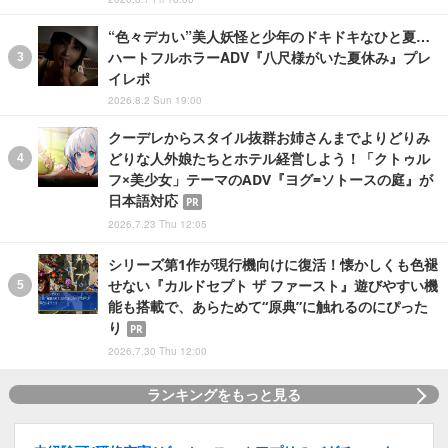
“色々デカい”美人妖怪と少年のドキドキなひと夏…
ハートフルホラーADV『八尺様がいた夏休み』プレ
イレポ
2026.8.2 Sun 19:00
クーデレからスタイル抜群お姉さんまでよりどりみ
どりな人外娘たちとホテル経営しよう！「クトゥル
フ×美少女」テーマのADV『ヨグ=ソトースの庭』が
日本語対応
PR
2026.7.23 Thu 12:05
シリーズ第1作が現行機向けに復活！懐かしくも色褪
せない『カルドセプト ザ ファースト』遊びやすい機
能も搭載で、あらためて“原典”に触れるのにぴった
り
PR
2026.7.30 Thu 12:00
ランキングをもっと見る