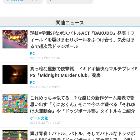
関連ニュース
球技×学園SFなボスバトルACT『BAKUDO』発表！フ
ィールドを駆けまわりボールをぶつけ合う。気分はま
るで超次元ドッジボール
PC
2025.6.4 Wed 17:45
真っ暗な屋敷で銃撃戦、ドキドキ愉快なマルチプレイF
PS『Midnight Murder Club』発表
PC
2024.6.25 Tue 23:55
これめっちゃ似てる…？な感じの新作ゲーム発表で皆
思い出す「くにおくん」そこで今スグ遊べる『それゆ
け大運動会』や『ドッジボール部』タイトルをご紹介
ゲーム文化
2023.6.22 Thu 11:27
輝け青春！バトル、バトル、そしてバトルなドッジボ
ールRPGが登場『ドッジボール・アカデミア』【爆レ