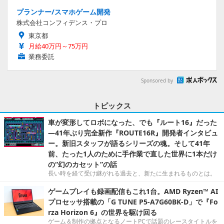
プランナー/スマホゲーム開発
株式会社コンフィデンス・プロ
東京都
月給40万円～75万円
業務委託
Sponsored by
トピックス
車が変形してロボになった、でも『ルート16』だった
―41年ぶり完全新作『ROUTE16R』開発者インタビュ
ー。新旧スタッフが語るシリーズの魂。そして41年
前、たった1人のために手作業で直した世界に1本だけ
の“幻のカセット”の話
長い時を経て受け継がれる過去と、新たに生まれるものとは。
ゲームプレイも録画配信もこれ1台。AMD Ryzen™ AI
プロセッサ搭載の「G TUNE P5-A7G60BK-D」で『Fo
rza Horizon 6』の世界を駆け回る
ゲーム＆制作の拠点となるノートPCで話題のレースタイトルを