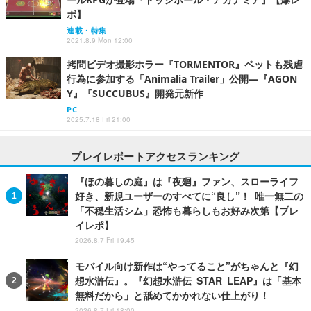
ポ】
連載・特集
2021.8.9 Mon 12:00
拷問ビデオ撮影ホラー『TORMENTOR』ペットも残虐
行為に参加する「Animalia Trailer」公開―『AGON
Y』『SUCCUBUS』開発元新作
PC
2025.7.18 Fri 21:00
プレイレポートアクセスランキング
『ほの暮しの庭』は『夜廻』ファン、スローライフ
好き、新規ユーザーのすべてに“良し”！ 唯一無二の
「不穏生活シム」恐怖も暮らしもお好み次第【プレ
イレポ】
2026.8.7 Fri 19:45
モバイル向け新作は“やってること”がちゃんと『幻
想水滸伝』。『幻想水滸伝 STAR LEAP』は「基本
無料だから」と舐めてかかれない仕上がり！
2026.8.7 Fri 18:00