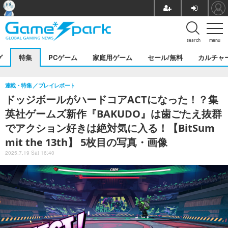
search
menu
グ
特集
PCゲーム
家庭用ゲーム
セール/無料
カルチャ
連載・特集
プレイレポート
ドッジボールがハードコアACTになった！？集
英社ゲームズ新作『BAKUDO』は歯ごたえ抜群
でアクション好きは絶対気に入る！【BitSum
mit the 13th】 5枚目の写真・画像
2025.7.19 Sat 16:40