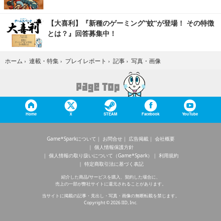
【大喜利】『新種のゲーミング“蚊”が登場！ その特徴
とは？』回答募集中！
写真・画像
ホーム
›
連載・特集
›
プレイレポート
›
記事
›
Home
X
STEAM
Facebook
YouTube
Game*Sparkについて
お問合せ
広告掲載
会社概要
個人情報保護方針
個人情報の取り扱いについて（Game*Spark）
利用規約
特定商取引法に基づく表記
紹介した商品/サービスを購入、契約した場合に、
売上の一部が弊社サイトに還元されることがあります。
当サイトに掲載の記事・見出し・写真・画像の無断転載を禁じます。
Copyright © 2026 IID, Inc.