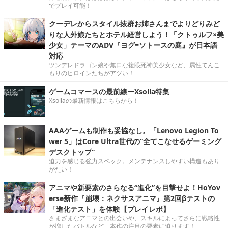
でプレイ可能！
クーデレからスタイル抜群お姉さんまでよりどりみど
りな人外娘たちとホテル経営しよう！「クトゥルフ×美
少女」テーマのADV『ヨグ=ソトースの庭』が日本語
対応
ツンデレドラゴン娘や無口な複眼死神美少女など、属性てんこ
もりのヒロインたちがアツい！
ゲームコマースの最前線ーXsolla特集
Xsollaの最新情報はこちらから！
AAAゲームも制作も妥協なし。「Lenovo Legion To
wer 5」はCore Ultra世代の“全てこなせるゲーミング
デスクトップ”
迫力を感じる強力スペック。メンテナンスしやすい構造もあり
がたい！
アニマや新要素のさらなる“進化”を目撃せよ！HoYov
erse新作『崩壊：ネクサスアニマ』第2回βテストの
「進化テスト」を体験【プレイレポ】
さまざまなアニマとの出会いや、スキルによってさらに戦略性
が増したバトルなど、本作の注目の要素に迫ります！