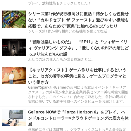
プレイ。放熱性能もチェックしました！
シリーズ第1作が現行機向けに復活！懐かしくも色褪せ
ない『カルドセプト ザ ファースト』遊びやすい機能も
搭載で、あらためて“原典”に触れるのにぴったり
シリーズ第1作が現行機向けの新機能を備えて復活！
「冒険は楽しいものだ」 ─『FF11』と『ウィザードリ
ィ ヴァリアンツ ダフネ』、"優しくないRPG"の沼にど
っぷり沈んだ4人の話
ふたつの沼の住人たちが語る奥深さとは。
【キャリアクエスト】ゲーム作りを仕事にするという
こと。セガの若手の事例に見る，ゲームプログラマと
いう働き方
Game*Sparkと4Gamerの合同による就活イベント「キャリア
クエスト」の第4回が東京都立産業貿易センター浜松町館で開催
されました。このイベントに合わせて取材した、各社の現場で
実際に働いている若手社員へのインタビューをお届けします。
GeForce NOWで『Forza Horizon 6』をプレイ。ハ
ンドルコントローラー×クラウドゲーミングの底力を体
感
体感的にラグはほぼ無し。グラフィックスはもちろん最高設定