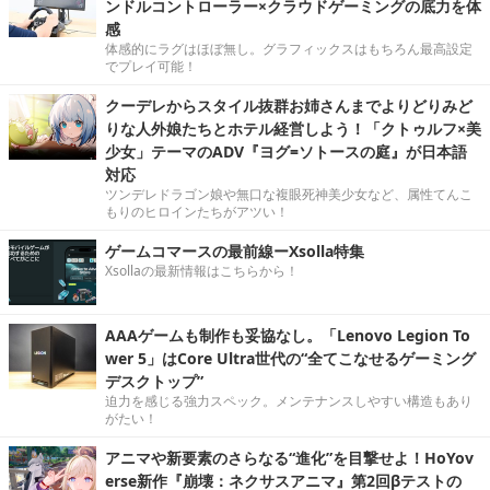
ンドルコントローラー×クラウドゲーミングの底力を体
感
体感的にラグはほぼ無し。グラフィックスはもちろん最高設定
でプレイ可能！
クーデレからスタイル抜群お姉さんまでよりどりみど
りな人外娘たちとホテル経営しよう！「クトゥルフ×美
少女」テーマのADV『ヨグ=ソトースの庭』が日本語
対応
ツンデレドラゴン娘や無口な複眼死神美少女など、属性てんこ
もりのヒロインたちがアツい！
ゲームコマースの最前線ーXsolla特集
Xsollaの最新情報はこちらから！
AAAゲームも制作も妥協なし。「Lenovo Legion To
wer 5」はCore Ultra世代の“全てこなせるゲーミング
デスクトップ”
迫力を感じる強力スペック。メンテナンスしやすい構造もあり
がたい！
アニマや新要素のさらなる“進化”を目撃せよ！HoYov
erse新作『崩壊：ネクサスアニマ』第2回βテストの