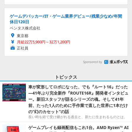
ゲームデバッカー/IT・ゲーム業界デビュー/残業少なめ/年間
休日120日
ベンタス株式会社
東京都
月給22万5,900円～32万1,200円
正社員
Sponsored by
トピックス
車が変形してロボになった、でも『ルート16』だった
―41年ぶり完全新作『ROUTE16R』開発者インタビュ
ー。新旧スタッフが語るシリーズの魂。そして41年
前、たった1人のために手作業で直した世界に1本だけ
の“幻のカセット”の話
長い時を経て受け継がれる過去と、新たに生まれるものとは。
ゲームプレイも録画配信もこれ1台。AMD Ryzen™ AI