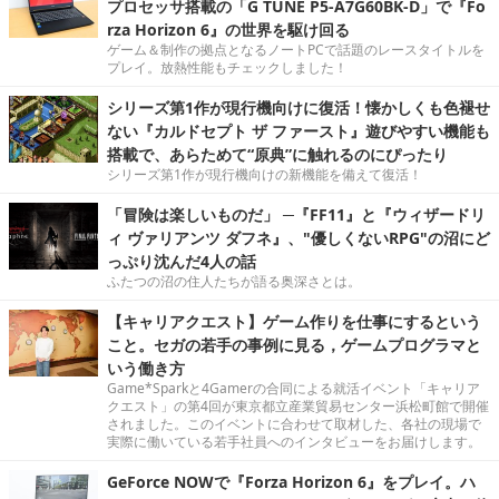
プロセッサ搭載の「G TUNE P5-A7G60BK-D」で『Fo
rza Horizon 6』の世界を駆け回る
ゲーム＆制作の拠点となるノートPCで話題のレースタイトルを
プレイ。放熱性能もチェックしました！
シリーズ第1作が現行機向けに復活！懐かしくも色褪せ
ない『カルドセプト ザ ファースト』遊びやすい機能も
搭載で、あらためて“原典”に触れるのにぴったり
シリーズ第1作が現行機向けの新機能を備えて復活！
「冒険は楽しいものだ」 ─『FF11』と『ウィザードリ
ィ ヴァリアンツ ダフネ』、"優しくないRPG"の沼にど
っぷり沈んだ4人の話
ふたつの沼の住人たちが語る奥深さとは。
【キャリアクエスト】ゲーム作りを仕事にするという
こと。セガの若手の事例に見る，ゲームプログラマと
いう働き方
Game*Sparkと4Gamerの合同による就活イベント「キャリア
クエスト」の第4回が東京都立産業貿易センター浜松町館で開催
されました。このイベントに合わせて取材した、各社の現場で
実際に働いている若手社員へのインタビューをお届けします。
GeForce NOWで『Forza Horizon 6』をプレイ。ハ