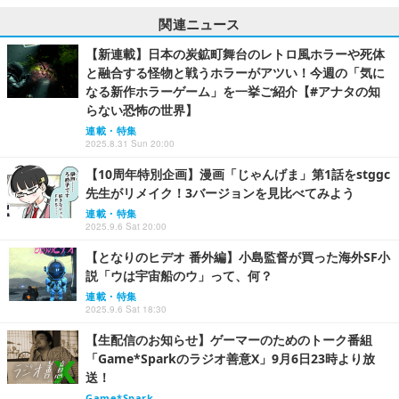
関連ニュース
【新連載】日本の炭鉱町舞台のレトロ風ホラーや死体
と融合する怪物と戦うホラーがアツい！今週の「気に
なる新作ホラーゲーム」を一挙ご紹介【#アナタの知
らない恐怖の世界】
連載・特集
2025.8.31 Sun 20:00
【10周年特別企画】漫画「じゃんげま」第1話をstggc
先生がリメイク！3バージョンを見比べてみよう
連載・特集
2025.9.6 Sat 20:00
【となりのヒデオ 番外編】小島監督が買った海外SF小
説「ウは宇宙船のウ」って、何？
連載・特集
2025.9.6 Sat 18:30
【生配信のお知らせ】ゲーマーのためのトーク番組
「Game*Sparkのラジオ善意X」9月6日23時より放
送！
Game*Spark