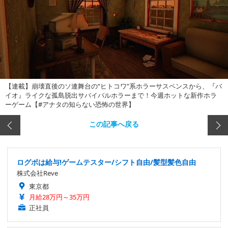
【連載】崩壊直後のソ連舞台の“ヒトコワ”系ホラーサスペンスから、『バ
イオ』ライクな孤島脱出サバイバルホラーまで！今週ホットな新作ホラ
ーゲーム【#アナタの知らない恐怖の世界】
この記事へ戻る
ログボは給与!ゲームテスター/シフト自由/髪型髪色自由
株式会社Reve
東京都
月給28万円～35万円
正社員