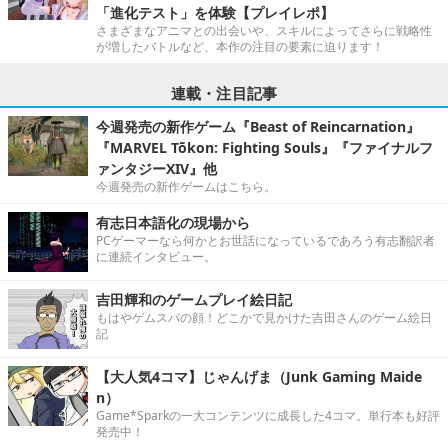
「進化テスト」を体験【プレイレポ】
さまざまなアニマとの出会いや、スキルによってさらに戦略性
が増したバトルなど、本作の注目の要素に迫ります！
連載・注目記事
今週発売の新作ゲーム『Beast of Reincarnation』
『MARVEL Tōkon: Fighting Souls』『ファイナルフ
ァンタジーXIV』他
今週発売の新作ゲームはこちら。
有志日本語化の現場から
PCゲーマーなら何かとお世話になっているであろう有志翻訳者
に連続インタビュー。
吉田輝和のゲームプレイ絵日記
もはやゲムスパの顔！どこかで見かけた吉田さんのゲーム絵日
記
【大人気4コマ】じゃんげま（Junk Gaming Maide
n）
Game*Sparkの一大コンテンツに成長した4コマ。単行本も好評
発売中！