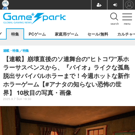
search
menu
グ
特集
PCゲーム
家庭用ゲーム
セール/無料
カルチャ
連載・特集
特集
【連載】崩壊直後のソ連舞台の“ヒトコワ”系ホ
ラーサスペンスから、『バイオ』ライクな孤島
脱出サバイバルホラーまで！今週ホットな新作
ホラーゲーム【#アナタの知らない恐怖の世
界】 10枚目の写真・画像
2025.9.7 Sun 19:30