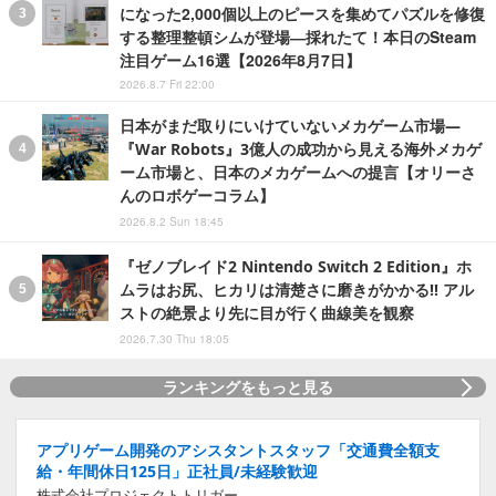
になった2,000個以上のピースを集めてパズルを修復
する整理整頓シムが登場―採れたて！本日のSteam
注目ゲーム16選【2026年8月7日】
2026.8.7 Fri 22:00
日本がまだ取りにいけていないメカゲーム市場―
『War Robots』3億人の成功から見える海外メカゲ
ーム市場と、日本のメカゲームへの提言【オリーさ
んのロボゲーコラム】
2026.8.2 Sun 18:45
『ゼノブレイド2 Nintendo Switch 2 Edition』ホ
ムラはお尻、ヒカリは清楚さに磨きがかかる!! アル
ストの絶景より先に目が行く曲線美を観察
2026.7.30 Thu 18:05
ランキングをもっと見る
アプリゲーム開発のアシスタントスタッフ「交通費全額支
給・年間休日125日」正社員/未経験歓迎
株式会社プロジェクトトリガー