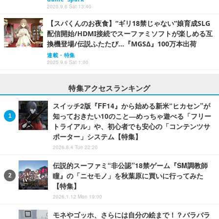
2025.9.6 Sat 13:40
【スパくんのお夜食】“ギリ18禁じゃない”娘育成SLG
配信開始/HDMI接続でスーファミソフトが楽しめる互
換機登場/伝説ふたたび…『MGSΔ』100万本出荷
連載・特集
2025.9.6 Sat 1:00
特集アクセスランキング
スイッチ2版『FF14』から始める新米“ヒカセン”が
知っておきたい10のこと―めっちゃ遊べる「フリー
トライアル」や、初心者でも安心の「コンテンツサ
ポーター」システム【特集】
2026.8.4 Tue 22:20
伝説的スーファミ“非公認”18禁ゲーム『SM調教師
瞳』の「ニセモノ」を秋葉原に買いに行ってみた
【特集】
2026.1.12 Mon 19:00
モネやゴッホ、さらには自分の絵まで！？バラバラ