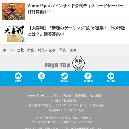
Game*Spark/インサイド公式ディスコードサーバー
好評稼働中！
【大喜利】『新種のゲーミング“蚊”が登場！ その特徴
とは？』回答募集中！
写真・画像
ホーム
›
連載・特集
›
特集
›
記事
›
Home
X
STEAM
Facebook
YouTube
Game*Sparkについて
お問合せ
広告掲載
会社概要
個人情報保護方針
個人情報の取り扱いについて（Game*Spark）
利用規約
特定商取引法に基づく表記
紹介した商品/サービスを購入、契約した場合に、
売上の一部が弊社サイトに還元されることがあります。
当サイトに掲載の記事・見出し・写真・画像の無断転載を禁じます。