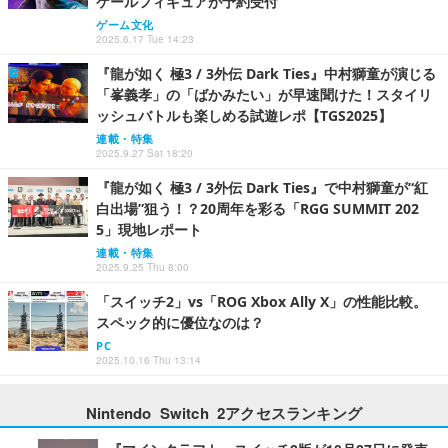
ケールフィギュアが予約受付
ゲーム文化
2025.6.17 Tue 14:23
『龍が如く 極3 / 3外伝 Dark Ties』中村獅童が演じる
「峯義孝」の「ばかみたい」が早速聞けた！スタイリ
ッシュバトルも楽しめる試遊レポ【TGS2025】
連載・特集
2025.9.27 Sat 18:20
『龍が如く 極3 / 3外伝 Dark Ties』で中村獅童が“紅
白出場”狙う！？20周年を彩る「RGG SUMMIT 202
5」現地レポート
連載・特集
2025.9.25 Thu 8:00
「スイッチ2」vs「ROG Xbox Ally X」の性能比較。
スペック的に優位なのは？
PC
2025.10.16 Thu 13:14
Nintendo Switch 2アクセスランキング