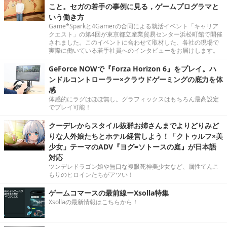
こと。セガの若手の事例に見る，ゲームプログラマと
いう働き方
Game*Sparkと4Gamerの合同による就活イベント「キャリア
クエスト」の第4回が東京都立産業貿易センター浜松町館で開催
されました。このイベントに合わせて取材した、各社の現場で
実際に働いている若手社員へのインタビューをお届けします。
GeForce NOWで『Forza Horizon 6』をプレイ。ハ
ンドルコントローラー×クラウドゲーミングの底力を体
感
体感的にラグはほぼ無し。グラフィックスはもちろん最高設定
でプレイ可能！
クーデレからスタイル抜群お姉さんまでよりどりみど
りな人外娘たちとホテル経営しよう！「クトゥルフ×美
少女」テーマのADV『ヨグ=ソトースの庭』が日本語
対応
ツンデレドラゴン娘や無口な複眼死神美少女など、属性てんこ
もりのヒロインたちがアツい！
ゲームコマースの最前線ーXsolla特集
Xsollaの最新情報はこちらから！