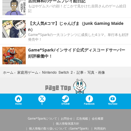
吉田輝和のゲームプレイ絵日記
もはやゲムスパの顔！どこかで見かけた吉田さんのゲーム絵日
記
【大人気4コマ】じゃんげま（Junk Gaming Maide
n）
Game*Sparkの一大コンテンツに成長した4コマ。単行本も好評
発売中！
Game*Spark/インサイド公式ディスコードサーバー
好評稼働中！
写真・画像
ホーム
›
家庭用ゲーム
›
Nintendo Switch 2
›
記事
›
Home
X
STEAM
Facebook
YouTube
Game*Sparkについて
お問合せ
広告掲載
会社概要
個人情報保護方針
個人情報の取り扱いについて（Game*Spark）
利用規約