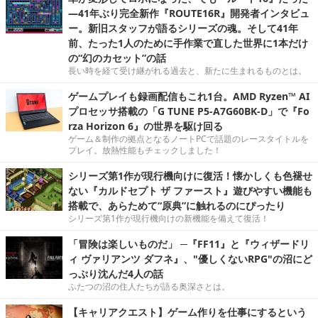
―41年ぶり完全新作『ROUTE16R』開発者インタビュ
ー。新旧スタッフが語るシリーズの魂。そして41年
前、たった1人のために手作業で直した世界に1本だけ
の“幻のカセット”の話
長い時を経て受け継がれる過去と、新たに生まれるものとは。
ゲームプレイも録画配信もこれ1台。AMD Ryzen™ AI
プロセッサ搭載の「G TUNE P5-A7G60BK-D」で『Fo
rza Horizon 6』の世界を駆け回る
ゲーム＆制作の拠点となるノートPCで話題のレースタイトルを
プレイ。放熱性能もチェックしました！
シリーズ第1作が現行機向けに復活！懐かしくも色褪せ
ない『カルドセプト ザ ファースト』遊びやすい機能も
搭載で、あらためて“原典”に触れるのにぴったり
シリーズ第1作が現行機向けの新機能を備えて復活！
「冒険は楽しいものだ」 ─『FF11』と『ウィザードリ
ィ ヴァリアンツ ダフネ』、"優しくないRPG"の沼にど
っぷり沈んだ4人の話
ふたつの沼の住人たちが語る奥深さとは。
【キャリアクエスト】ゲーム作りを仕事にするという