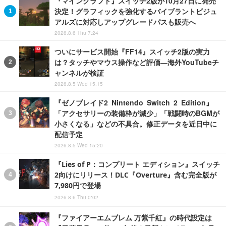
『マインクラフト』スイッチ2版が10月27日に発売
決定！グラフィックを強化するバイブラントビジュ
アルズに対応しアップグレードパスも販売へ
2026.8.6 Thu 7:24
ついにサービス開始『FF14』スイッチ2版の実力
は？タッチやマウス操作など評価―海外YouTubeチ
ャンネルが検証
2026.8.5 Wed 15:15
『ゼノブレイド2 Nintendo Switch 2 Edition』
「アクセサリーの装備枠が減少」「戦闘時のBGMが
小さくなる」などの不具合。修正データを近日中に
配信予定
2026.8.5 Wed 15:20
『Lies of P：コンプリート エディション』スイッチ
2向けにリリース！DLC『Overture』含む完全版が
7,980円で登場
2026.8.6 Thu 0:02
『ファイアーエムブレム 万紫千紅』の時代設定は