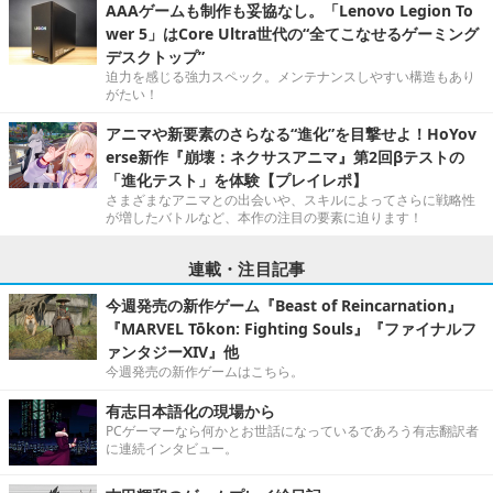
AAAゲームも制作も妥協なし。「Lenovo Legion To
wer 5」はCore Ultra世代の“全てこなせるゲーミング
デスクトップ”
迫力を感じる強力スペック。メンテナンスしやすい構造もあり
がたい！
アニマや新要素のさらなる“進化”を目撃せよ！HoYov
erse新作『崩壊：ネクサスアニマ』第2回βテストの
「進化テスト」を体験【プレイレポ】
さまざまなアニマとの出会いや、スキルによってさらに戦略性
が増したバトルなど、本作の注目の要素に迫ります！
連載・注目記事
今週発売の新作ゲーム『Beast of Reincarnation』
『MARVEL Tōkon: Fighting Souls』『ファイナルフ
ァンタジーXIV』他
今週発売の新作ゲームはこちら。
有志日本語化の現場から
PCゲーマーなら何かとお世話になっているであろう有志翻訳者
に連続インタビュー。