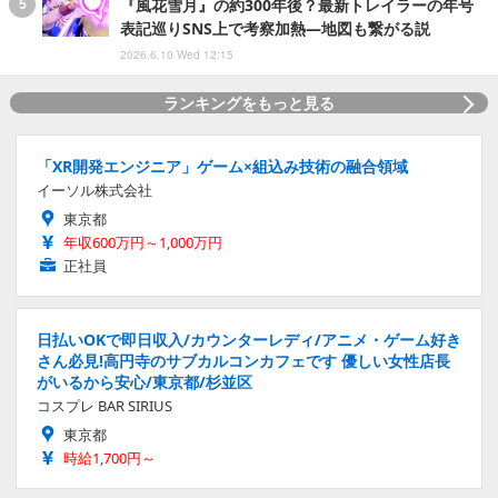
『風花雪月』の約300年後？最新トレイラーの年号
表記巡りSNS上で考察加熱―地図も繋がる説
2026.6.10 Wed 12:15
ランキングをもっと見る
「XR開発エンジニア」ゲーム×組込み技術の融合領域
イーソル株式会社
東京都
年収600万円～1,000万円
正社員
日払いOKで即日収入/カウンターレディ/アニメ・ゲーム好き
さん必見!高円寺のサブカルコンカフェです 優しい女性店長
がいるから安心/東京都/杉並区
コスプレ BAR SIRIUS
東京都
時給1,700円～