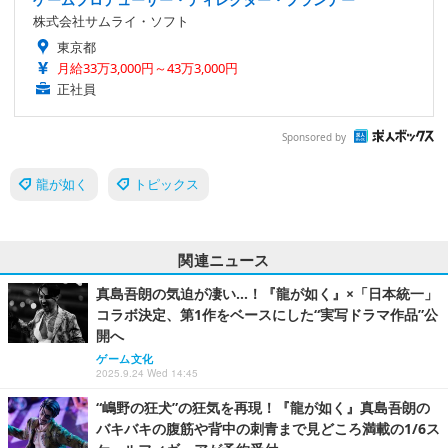
株式会社サムライ・ソフト
東京都
月給33万3,000円～43万3,000円
正社員
Sponsored by
龍が如く
トピックス
関連ニュース
真島吾朗の気迫が凄い…！『龍が如く』×「日本統一」
コラボ決定、第1作をベースにした“実写ドラマ作品”公
開へ
ゲーム文化
2025.9.24 Wed 14:45
“嶋野の狂犬”の狂気を再現！『龍が如く』真島吾朗の
バキバキの腹筋や背中の刺青まで見どころ満載の1/6ス