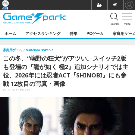
search
menu
ホーム
アクセスランキング
特集
PCゲーム
家庭用ゲー
家庭用ゲーム
Nintendo Switch 2
この冬、“嶋野の狂犬”がアツい。スイッチ2版
も登場の『龍が如く 極2』追加シナリオでは主
役、2026年には忍者ACT『SHINOBI』にも参
戦 12枚目の写真・画像
2025.10.17 Fri 14:18