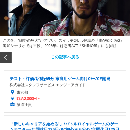
この冬、“嶋野の狂犬”がアツい。スイッチ2版も登場の『龍が如く 極2』
追加シナリオでは主役、2026年には忍者ACT『SHINOBI』にも参戦
この記事へ戻る
テスト・評価/駅徒歩5分 家庭用ゲーム向けC++/C#開発
株式会社スタッフサービス エンジニアガイド
東京都
時給2,800円～
派遣社員
「新しいキャリアを始める!」/バトルロイヤルゲームのゲー
ムテスター/年間休日125日/PC初心者も安心/年間休日125日