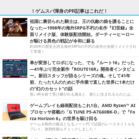
！ゲムスパ渾身のPR記事はこれだ！
祖国に裏切られた騎士は、王の仇敵の娘を護ることに
なった―1998年の海外SRPG不朽の名作『幻世録』全
面リメイク版、体験版配信開始。ダーティーヒーロー
が駆ける異色の戦記が令和に蘇る
約30年の歴史を誇る海外SRPGの不朽の名作が全面リメイクされ
て登場！
車が変形してロボになった、でも『ルート16』だった
―41年ぶり完全新作『ROUTE16R』開発者インタビュ
ー。新旧スタッフが語るシリーズの魂。そして41年
前、たった1人のために手作業で直した世界に1本だけ
の“幻のカセット”の話
長い時を経て受け継がれる過去と、新たに生まれるものとは。
ゲームプレイも録画配信もこれ1台。AMD Ryzen™ AI
プロセッサ搭載の「G TUNE P5-A7G60BK-D」で『Fo
rza Horizon 6』の世界を駆け回る
ゲーム＆制作の拠点となるノートPCで話題のレースタイトルを
プレイ。放熱性能もチェックしました！