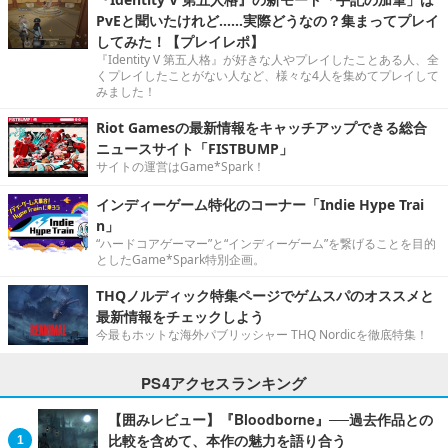
PvEと聞いたけれど……実際どうなの？集まってプレイ
してみた！【プレイレポ】
『Identity V 第五人格』が好きな人やプレイしたことある人、全
くプレイしたことがない人など、様々な4人を集めてプレイして
みました！
Riot Gamesの最新情報をキャッチアップできる総合
ニュースサイト「FISTBUMP」
サイトの運営はGame*Spark！
インディーゲーム特化のコーナー「Indie Hype Trai
n」
“ハードコアゲーマー”と“インディーゲーム”を繋げることを目的
としたGame*Spark特別企画。
THQノルディック特集ページでゲムスパのオススメと
最新情報をチェックしよう
今最もホットな海外パブリッシャー THQ Nordicを徹底特集！
PS4アクセスランキング
【囲みレビュー】『Bloodborne』──過去作品との
比較を含めて、本作の魅力を語り合う