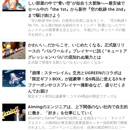
しい部屋の中で“青い空”が似合う大冒険へ―最安値で
セール中の『the 1st』から新作『空の軌跡 the 2nd』
まで駆け抜けよう
『空の軌跡 the 2nd』の発売が目前に迫る今こそ、『空の軌跡 t
he 1st』から遊び始める絶好のタイミング！ 快適になったゲー
ムシステムや新要素を交えながら、今遊びたい本シリーズの魅
力を紹介します。
かわいい…だからこそ、いじめたくなる。正式版リリ
ースの『パルワールド』プレイヤーに訊く“キュートア
グレッション×パル”の底知れぬ魅力とは
正式版で登場する新たなパルもいじめたくなる！
『崩壊：スターレイル』爻光とUGREENのコラボは
「限定ギフトBOX」が超豪華！全6商品に使える5％オ
フクーポンやコスプレイヤー撮影会など、盛りだくさ
んでお届け
限定ギフトBOXは超豪華！コラボ4商品や限定でグッズも
Aimingのエンジニアは、上下関係のない社内で自主的
に働き、「好き」を仕事にしていく
4GamerとGame*Sparkの合同による就活イベント「キャリア
クエスト」の第4回が東京都立産業貿易センター浜松町館で開催
されました。このイベントに合わせ、自身の就活時のエピソー