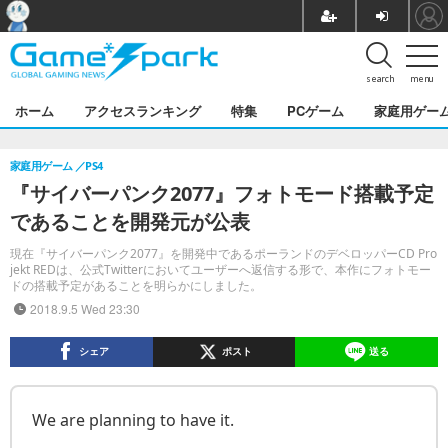
search
menu
ホーム
アクセスランキング
特集
PCゲーム
家庭用ゲー
家庭用ゲーム
PS4
『サイバーパンク2077』フォトモード搭載予定
であることを開発元が公表
現在『サイバーパンク2077』を開発中であるポーランドのデベロッパーCD Pro
jekt REDは、公式Twitterにおいてユーザーへ返信する形で、本作にフォトモー
ドの搭載予定があることを明らかにしました。
2018.9.5 Wed 23:30
シェア
ポスト
送る
We are planning to have it.