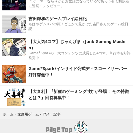
PCゲーマーなら何かとお世話になっているであろう有志翻訳者
に連続インタビュー。
吉田輝和のゲームプレイ絵日記
もはやゲムスパの顔！どこかで見かけた吉田さんのゲーム絵日
記
【大人気4コマ】じゃんげま（Junk Gaming Maide
n）
Game*Sparkの一大コンテンツに成長した4コマ。単行本も好評
発売中！
Game*Spark/インサイド公式ディスコードサーバー
好評稼働中！
【大喜利】『新種のゲーミング“蚊”が登場！ その特徴
とは？』回答募集中！
記事
ホーム
›
家庭用ゲーム
›
PS4
›