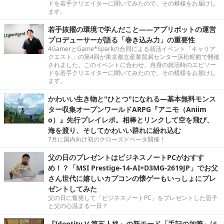
ドを若手クリエイターに聞いてみたので、その模様をお届けし
ます。
若手抜擢の環境で学んだこと――アプリボットの運営
プロデューサーが語る「巻き込み力」の重要性
4GamerとGame*Sparkの合同による就活イベント「キャリア
クエスト」の第4回が東京都立産業貿易センター浜松町館で開催
されました。このイベントに合わせ、自身の就活時のエピソー
ドを若手クリエイターに聞いてみたので、その模様をお届けし
ます。
かわいい生き物と"ひとつ"になれる―基本無料モンス
ター収集オープンワールドARPG『アニモ（Aniim
o）』先行プレイレポ。相棒とリンクして空を飛び、
海を渡り、そしてかわいい群れに紛れ込む
7月に国内向け初のクローズドベータ開催！
父の日のプレゼントはビジネスノートPCがおすす
め！？「MSI Prestige-14-AI+D3MG-2619JP」でお父
さん世代に嬉しいカプコンの懐ゲーもいっしょにプレ
ゼントしてみた
父の日に奮発して「ビジネスノートPC」をプレゼントした息子
と父の心温まる一日？
『Identity V 第五人格』の新モード「手記の加筆」は