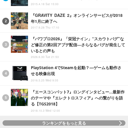
2015.4.18 Sat 15:00
『GRAVITY DAZE 2』オンラインサービスが2018
年1月に終了へ
2017.9.28 Thu 17:10
『パワプロ2026』「栄冠ナイン」“スカウトバグ”な
ど修正の第2回アプデ配信―さらなるバグが発生して
いるとの声も
2026.6.30 Tue 21:53
PlayStation 4でSteamを起動？―ゲームも動作さ
せる映像出現
2016.5.25 Wed 9:05
『エースコンバット7』ロングインタビュー…最新作
のテーマや『エレクトロスフィア』への繋がりを語
る【TGS2018】
2018.10.3 Wed 12:00
ランキングをもっと見る