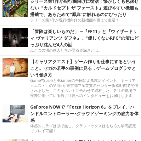
シリーズ第1作が現行機向けに復活！懐かしくも色褪せ
ない『カルドセプト ザ ファースト』遊びやすい機能も
搭載で、あらためて“原典”に触れるのにぴったり
シリーズ第1作が現行機向けの新機能を備えて復活！
「冒険は楽しいものだ」 ─『FF11』と『ウィザードリ
ィ ヴァリアンツ ダフネ』、"優しくないRPG"の沼にど
っぷり沈んだ4人の話
ふたつの沼の住人たちが語る奥深さとは。
【キャリアクエスト】ゲーム作りを仕事にするという
こと。セガの若手の事例に見る，ゲームプログラマと
いう働き方
Game*Sparkと4Gamerの合同による就活イベント「キャリア
クエスト」の第4回が東京都立産業貿易センター浜松町館で開催
されました。このイベントに合わせて取材した、各社の現場で
実際に働いている若手社員へのインタビューをお届けします。
GeForce NOWで『Forza Horizon 6』をプレイ。ハ
ンドルコントローラー×クラウドゲーミングの底力を体
感
体感的にラグはほぼ無し。グラフィックスはもちろん最高設定
でプレイ可能！