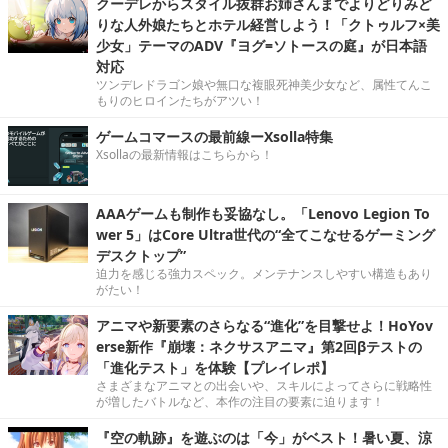
クーデレからスタイル抜群お姉さんまでよりどりみど
りな人外娘たちとホテル経営しよう！「クトゥルフ×美
少女」テーマのADV『ヨグ=ソトースの庭』が日本語
対応
ツンデレドラゴン娘や無口な複眼死神美少女など、属性てんこ
もりのヒロインたちがアツい！
ゲームコマースの最前線ーXsolla特集
Xsollaの最新情報はこちらから！
AAAゲームも制作も妥協なし。「Lenovo Legion To
wer 5」はCore Ultra世代の“全てこなせるゲーミング
デスクトップ”
迫力を感じる強力スペック。メンテナンスしやすい構造もあり
がたい！
アニマや新要素のさらなる“進化”を目撃せよ！HoYov
erse新作『崩壊：ネクサスアニマ』第2回βテストの
「進化テスト」を体験【プレイレポ】
さまざまなアニマとの出会いや、スキルによってさらに戦略性
が増したバトルなど、本作の注目の要素に迫ります！
『空の軌跡』を遊ぶのは「今」がベスト！暑い夏、涼