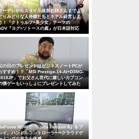
クーデレからスタイル抜群お姉さんまでより
どりみどりな人外娘たちとホテル経営しよ
う！「クトゥルフ×美少女」テーマの
ADV『ヨグ=ソトースの庭』が日本語対応
父の日のプレゼントはビジネスノートPCが
おすすめ！？「MSI Prestige-14-AI+D3MG-
2619JP」でお父さん世代に嬉しいカプコン
の懐ゲーもいっしょにプレゼントしてみた
GeForce NOWで『Forza Horizon 6』をプ
レイ。ハンドルコントローラー×クラウドゲ
ーミングの底力を体感