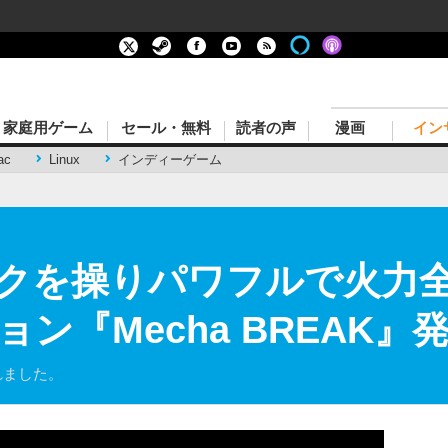
家庭用ゲーム
セール・無料
読者の声
漫画
イン
ac
Linux
インディーゲーム
クを操りパワフルで火力
『Mecha BREAK』発
されました。