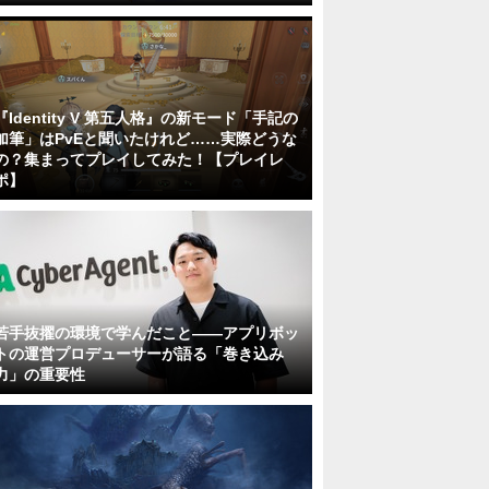
『Identity V 第五人格』の新モード「手記の
加筆」はPvEと聞いたけれど……実際どうな
の？集まってプレイしてみた！【プレイレ
ポ】
若手抜擢の環境で学んだこと――アプリボッ
トの運営プロデューサーが語る「巻き込み
力」の重要性