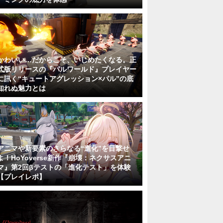
かわいい…だからこそ、いじめたくなる。正
式版リリースの『パルワールド』プレイヤー
に訊く“キュートアグレッション×パル”の底
知れぬ魅力とは
アニマや新要素のさらなる“進化”を目撃せ
よ！HoYoverse新作『崩壊：ネクサスアニ
マ』第2回βテストの「進化テスト」を体験
【プレイレポ】