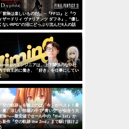
「冒険は楽しいものだ」 ─『FF11』と『ウ
ィザードリィ ヴァリアンツ ダフネ』、"優し
くないRPG"の沼にどっぷり沈んだ4人の話
Aimingのエンジニアは、上下関係のない社
内で自主的に働き、「好き」を仕事にしてい
く
『空の軌跡』を遊ぶのは「今」がベスト！暑
い夏、涼しい部屋の中で“青い空”が似合う大
冒険へ―最安値でセール中の『the 1st』か
ら新作『空の軌跡 the 2nd』まで駆け抜けよ
う