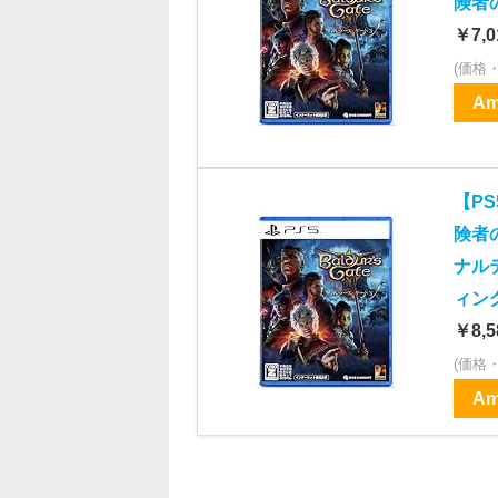
険者
￥7,0
(価格
Am
【P
険者の
ナル
ィン
￥8,5
(価格
Am