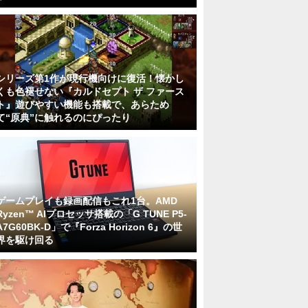
シリーズ第1作が現行機向けに復活！懐かし
くも色褪せない『カルドセプト ザ ファース
ト』遊びやすい機能も搭載で、あらため
て“原典”に触れるのにぴったり
ゲームプレイも録画配信もこれ1台。AMD
Ryzen™ AIプロセッサ搭載の「G TUNE P5-
A7G60BK-D」で『Forza Horizon 6』の世
界を駆け回る