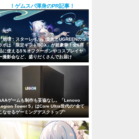
！ゲムスパ渾身のPR記事！
『崩壊：スターレイル』爻光とUGREENのコ
ラボは「限定ギフトBOX」が超豪華！全6商
品に使える5％オフクーポンやコスプレイヤ
ー撮影会など、盛りだくさんでお届け
AAAゲームも制作も妥協なし。「Lenovo
Legion Tower 5」はCore Ultra世代の“全て
こなせるゲーミングデスクトップ”