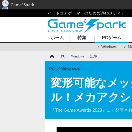
Game*Spark
ハードコアゲーマーのためのWebメディア
ホーム
特集
PCゲーム
Windows
M
ホーム
›
PC
›
Windows
›
記事
PC
Windows
変形可能なメッ
ル！メカアクション
「The Game Awards 2023」にて発表