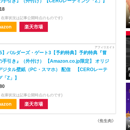
の手引き』（外付け）【CEROレーティング「Z」】
18
・在庫状況は記事公開時点のものです)
azon
楽天市場
S5】バルダーズ・ゲート3【予約特典】予約特典『冒
手引き』（外付け） 【Amazon.co.jp限定】 オリジ
デジタル壁紙（PC・スマホ） 配信 【CEROレーテ
グ「Z」】
80
・在庫状況は記事公開時点のものです)
azon
楽天市場
《焦生肉》