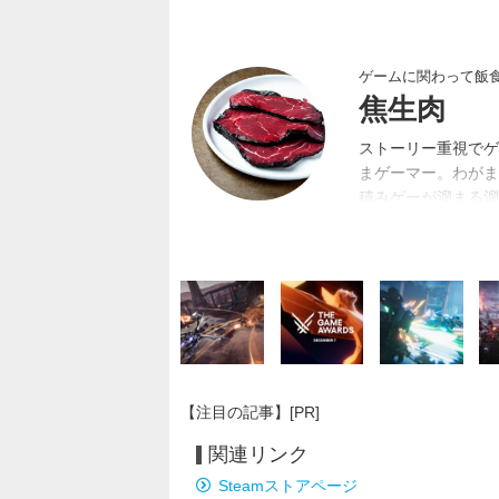
ゲームに関わって飯
焦生肉
ストーリー重視でゲ
まゲーマー。わがま
積みゲーが溜まる溜
に恵まれた。
【注目の記事】[PR]
関連リンク
Steamストアページ