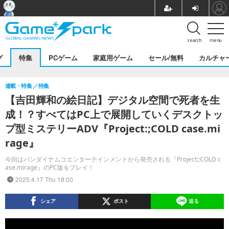
search
menu
グ
特集
PCゲーム
家庭用ゲーム
セール/無料
カルチャ
連載・特集
特集
【吉田輝和の絵日記】デジタル空間で死者を生
成！？すべてはPC上で展開していくデスクトッ
プ型ミステリーADV『Project:;COLD case.mi
rage』
今回はバンダイナムコエンターテインメントから発売される『Project:;COLD c
ase.mirage』のPC版をプレイ！
2025.4.17 Thu 18:00
シェア
ポスト
送る