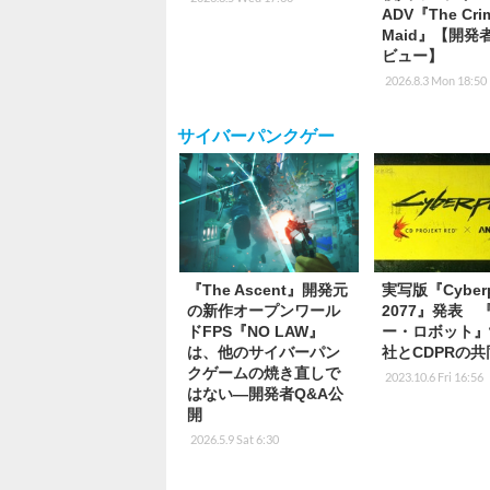
ADV『The Cri
Maid』【開発
ビュー】
2026.8.3 Mon 18:50
サイバーパンクゲー
『The Ascent』開発元
実写版『Cyber
の新作オープンワール
2077』発表 
ドFPS『NO LAW』
ー・ロボット』
は、他のサイバーパン
社とCDPRの
クゲームの焼き直しで
2023.10.6 Fri 16:56
はない―開発者Q&A公
開
2026.5.9 Sat 6:30