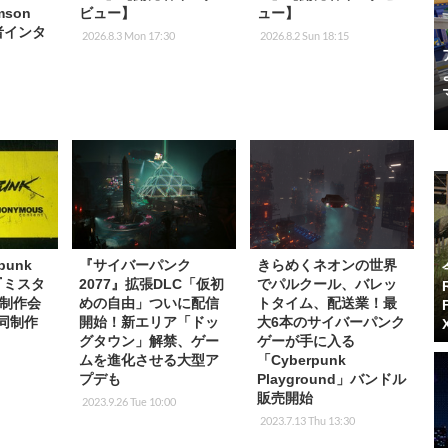
mson
ビュー】
ュー】
者インタ
2026.8.3 Mon 17:30
2026.8.2 Sun 18:15
punk
『サイバーパンク
きらめくネオンの世界
『ミスタ
2077』拡張DLC「仮初
でパルクール、バレッ
制作会
めの自由」ついに配信
トタイム、配送業！最
共同制作
開始！新エリア「ドッ
大6本のサイバーパンク
グタウン」解禁、ゲー
ゲーが手に入る
ムを進化させる大型ア
「Cyberpunk
プデも
Playground」バンドル
販売開始
2023.9.26 Tue 10:00
2023.7.13 Thu 13:30