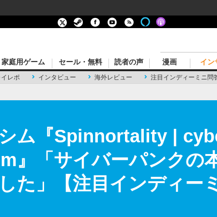
家庭用ゲーム
セール・無料
読者の声
漫画
イン
レイレポ
インタビュー
海外レビュー
注目インディーミニ問
pinnortality | cyb
nt sim』「サイバーパンク
した」【注目インディーミ