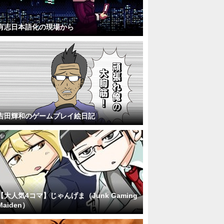
有志日本語化の現場から
吉田輝和のゲームプレイ絵日記
【大人気4コマ】じゃんげま（Junk Gaming
Maiden）