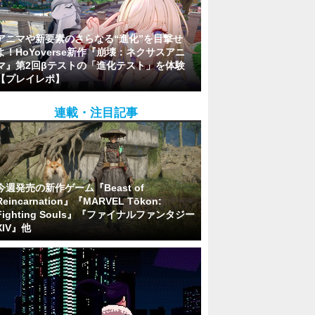
アニマや新要素のさらなる“進化”を目撃せ
よ！HoYoverse新作『崩壊：ネクサスアニ
マ』第2回βテストの「進化テスト」を体験
【プレイレポ】
連載・注目記事
今週発売の新作ゲーム『Beast of
Reincarnation』『MARVEL Tōkon:
Fighting Souls』『ファイナルファンタジー
XIV』他