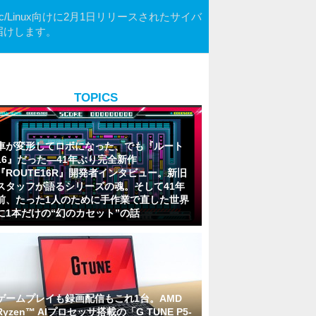
/Linux向けに2月1日リリースされたサイバ
をお届けします。
TOPICS
車が変形してロボになった、でも『ルート
16』だった―41年ぶり完全新作
『ROUTE16R』開発者インタビュー。新旧
スタッフが語るシリーズの魂。そして41年
前、たった1人のために手作業で直した世界
に1本だけの“幻のカセット”の話
ゲームプレイも録画配信もこれ1台。AMD
Ryzen™ AIプロセッサ搭載の「G TUNE P5-