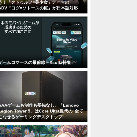
う！「クトゥルフ×美少女」テーマの
ADV『ヨグ=ソトースの庭』が日本語対応
ゲームコマースの最前線ーXsolla特集
AAAゲームも制作も妥協なし。「Lenovo
Legion Tower 5」はCore Ultra世代の“全て
こなせるゲーミングデスクトップ”