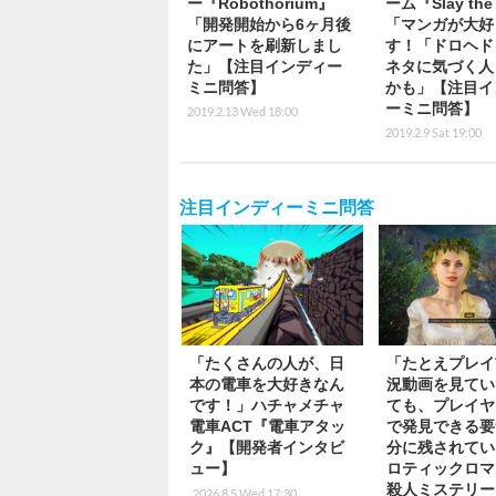
ー『Robothorium』
ーム『Slay the 
「開発開始から6ヶ月後
「マンガが大好
にアートを刷新しまし
す！「ドロヘド
た」【注目インディー
ネタに気づく人
ミニ問答】
かも」【注目イ
ーミニ問答】
2019.2.13 Wed 18:00
2019.2.9 Sat 19:00
注目インディーミニ問答
「たくさんの人が、日
「たとえプレイ
本の電車を大好きなん
況動画を見てい
です！」ハチャメチャ
ても、プレイヤ
電車ACT『電車アタッ
で発見できる要
ク』【開発者インタビ
分に残されてい
ュー】
ロティックロマ
殺人ミステリー
2026.8.5 Wed 17:30