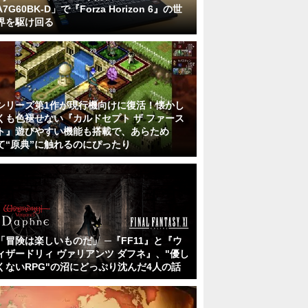
A7G60BK-D」で『Forza Horizon 6』の世
界を駆け回る
シリーズ第1作が現行機向けに復活！懐かし
くも色褪せない『カルドセプト ザ ファース
ト』遊びやすい機能も搭載で、あらため
て“原典”に触れるのにぴったり
「冒険は楽しいものだ」 ─『FF11』と『ウ
ィザードリィ ヴァリアンツ ダフネ』、"優し
くないRPG"の沼にどっぷり沈んだ4人の話