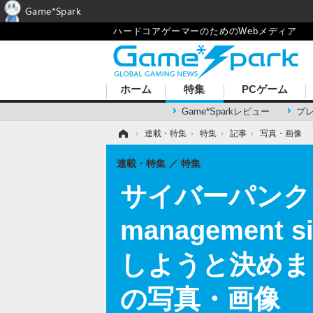
Game*Spark
ハードコアゲーマーのためのWebメディア
ホーム
特集
PCゲーム
Game*Sparkレビュー
プ
ホーム
›
連載・特集
›
特集
›
記事
›
写真・画像
連載・特集
特集
サイバーパンクシム『S
manageme
しようと決めま
の写真・画像