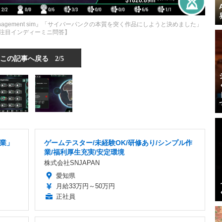
punk management sim』「サイバーパンクの本質を突く作品にしようと決めました」
注目インディーミニ問答】
この記事へ戻る
2/5
業」
ゲームテスター/未経験OK/研修あり/シンプル作
業/福利厚生充実/安定環境
株式会社SNJAPAN
愛知県
月給33万円～50万円
正社員