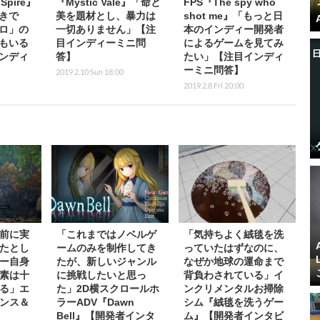
Spire』
『Mystic Vale』「命と
FPS『The spy who
きで
美を題材とし、暴力は
shot me』「もっと日
ロ」の
一切ありません」【注
本のインディー開発者
もいる
目インディーミニ問
によるゲームを見てみ
ンディ
答】
たい」【注目インディ
ーミニ問答】
2019.2.10 Sun 18:00
2019.2.8 Fri 20:00
前に実
「これまではノベルゲ
「気持ちよく絨毯を洗
たとし
ームのみを制作してき
っていたはずなのに、
ー自身
たが、新しいジャンル
なぜか地球の運命まで
素は十
に挑戦したいと思っ
背負わされている」イ
る」エ
た」2D横スクロールホ
ンクリメンタルお掃除
ンス＆
ラーADV『Dawn
シム『絨毯を洗うゲー
Bell』【開発者インタ
ム』【開発者インタビ