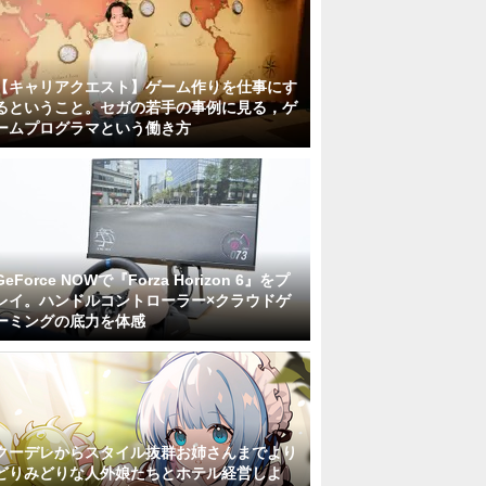
【キャリアクエスト】ゲーム作りを仕事にす
るということ。セガの若手の事例に見る，ゲ
ームプログラマという働き方
GeForce NOWで『Forza Horizon 6』をプ
レイ。ハンドルコントローラー×クラウドゲ
ーミングの底力を体感
クーデレからスタイル抜群お姉さんまでより
どりみどりな人外娘たちとホテル経営しよ