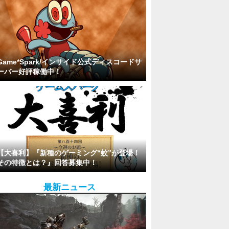
Game*Spark/インサイド公式ディスコードサ
ーバー好評稼働中！
【大喜利】『新種のゲーミング“蚊”が登場！
その特徴とは？』回答募集中！
最新ニュース