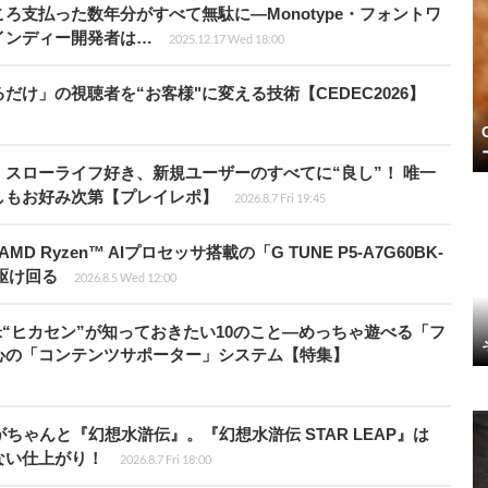
ろ支払った数年分がすべて無駄に―Monotype・フォントワ
インディー開発者は…
2025.12.17 Wed 18:00
け」の視聴者を“お客様"に変える技術【CEDEC2026】
スローライフ好き、新規ユーザーのすべてに“良し”！ 唯一
しもお好み次第【プレイレポ】
2026.8.7 Fri 19:45
Ryzen™ AIプロセッサ搭載の「G TUNE P5-A7G60BK-
を駆け回る
2026.8.5 Wed 12:00
米“ヒカセン”が知っておきたい10のこと―めっちゃ遊べる「フ
心の「コンテンツサポーター」システム【特集】
ちゃんと『幻想水滸伝』。『幻想水滸伝 STAR LEAP』は
ない仕上がり！
2026.8.7 Fri 18:00