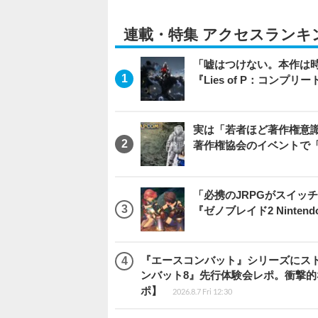
連載・特集 アクセスランキ
「嘘はつけない。本作は
『Lies of P：コンプリ
実は「若者ほど著作権意
著作権協会のイベントで
「必携のJRPGがスイッ
『ゼノブレイド2 Nintendo S
『エースコンバット』シリーズにス
ンバット8』先行体験会レポ。衝撃
ポ】
2026.8.7 Fri 12:30