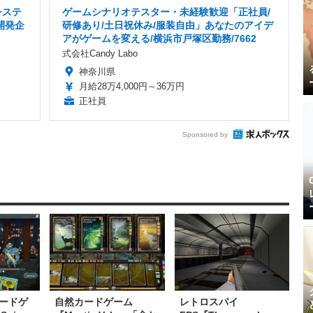
システ
ゲームシナリオテスター・未経験歓迎「正社員/
開発企
研修あり/土日祝休み/服装自由」あなたのアイデ
アがゲームを変える/横浜市戸塚区勤務/7662
式会社Candy Labo
神奈川県
月給28万4,000円～36万円
正社員
Sponsored by
ードゲ
自然カードゲーム
レトロスパイ