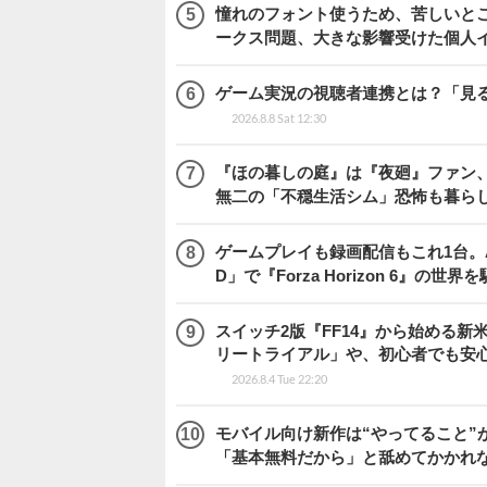
憧れのフォント使うため、苦しいとこ
ークス問題、大きな影響受けた個人
ゲーム実況の視聴者連携とは？「見るだ
2026.8.8 Sat 12:30
『ほの暮しの庭』は『夜廻』ファン、
無二の「不穏生活シム」恐怖も暮ら
ゲームプレイも録画配信もこれ1台。AMD 
D」で『Forza Horizon 6』の世界
スイッチ2版『FF14』から始める新
リートライアル」や、初心者でも安
2026.8.4 Tue 22:20
モバイル向け新作は“やってること”が
「基本無料だから」と舐めてかかれ