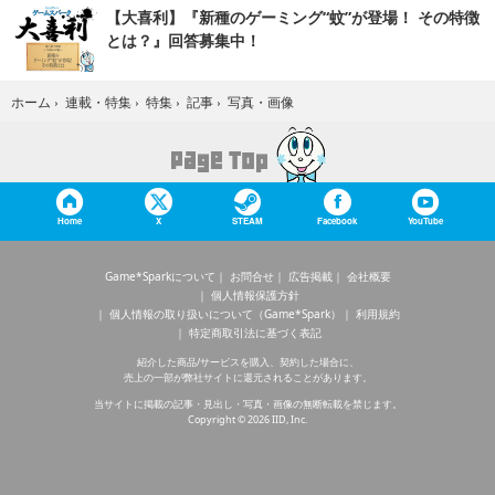
【大喜利】『新種のゲーミング“蚊”が登場！ その特徴
とは？』回答募集中！
写真・画像
ホーム
›
連載・特集
›
特集
›
記事
›
Home
X
STEAM
Facebook
YouTube
Game*Sparkについて
お問合せ
広告掲載
会社概要
個人情報保護方針
個人情報の取り扱いについて（Game*Spark）
利用規約
特定商取引法に基づく表記
紹介した商品/サービスを購入、契約した場合に、
売上の一部が弊社サイトに還元されることがあります。
当サイトに掲載の記事・見出し・写真・画像の無断転載を禁じます。
Copyright © 2026 IID, Inc.