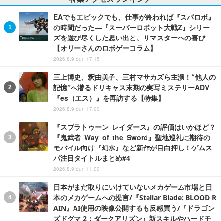
EAでもエピックでも、仕事が終われば『スパロボ』
の時間だった―『スーパーロボット大戦Z』シリー
ズを遊び尽くした思い出と、リマスターへの喜び
【オリーさんのロボゲーコラム】
2026.8.9 Sun 17:15
三上博史、釈由美子、三村マサカズら主演！“他人の
記憶”へ潜るドリキャス末期の実写ミステリーADV
『es（エス）』を再訪する【特集】
2026.8.9 Sun 17:00
『スプラトゥーン レイダース』の評価はいかほど？
『鬼武者 Way of the Sword』聖地巡礼に期待の
モバイル向け『幻水』など新作が目白押し！ゲムス
パ注目タイトルまとめ#4
2026.8.9 Sun 11:00
日本がまだ取りにいけていないメカゲーム市場と日
本のメカゲームへの提言/『Stellar Blade: BLOOD R
AIN』AI使用の映像公開するも反感買う/『ドラゴン
ズドグマ 2：ダークアリズン』新スキルやハードモ