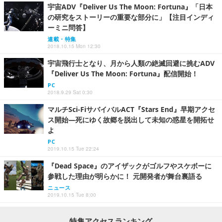
宇宙ADV『Deliver Us The Moon: Fortuna』「日本
の研究をストーリーの重要な部分に」【注目インディ
ーミニ問答】
連載・特集
2018.10.15 Mon 12:30
宇宙飛行士となり、月から人類の絶滅回避に挑むADV
『Deliver Us The Moon: Fortuna』配信開始！
PC
2018.9.29 Sat 0:30
マルチSci-FiサバイバルACT『Stars End』早期アクセ
ス開始―死にゆく故郷を脱出して未知の惑星を開拓せ
よ
PC
2019.10.15 Tue 22:24
『Dead Space』のアイザックがゴルフやスケボーに
参戦した理由が明らかに！ 元開発者が舞台裏語る
ニュース
2019.10.15 Tue 8:00
特集アクセスランキング