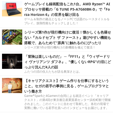
ゲームプレイも録画配信もこれ1台。AMD Ryzen™ AI
プロセッサ搭載の「G TUNE P5-A7G60BK-D」で『Fo
rza Horizon 6』の世界を駆け回る
ゲーム＆制作の拠点となるノートPCで話題のレースタイトルを
プレイ。放熱性能もチェックしました！
シリーズ第1作が現行機向けに復活！懐かしくも色褪せ
ない『カルドセプト ザ ファースト』遊びやすい機能も
搭載で、あらためて“原典”に触れるのにぴったり
シリーズ第1作が現行機向けの新機能を備えて復活！
「冒険は楽しいものだ」 ─『FF11』と『ウィザードリ
ィ ヴァリアンツ ダフネ』、"優しくないRPG"の沼にど
っぷり沈んだ4人の話
ふたつの沼の住人たちが語る奥深さとは。
【キャリアクエスト】ゲーム作りを仕事にするという
こと。セガの若手の事例に見る，ゲームプログラマと
いう働き方
Game*Sparkと4Gamerの合同による就活イベント「キャリア
クエスト」の第4回が東京都立産業貿易センター浜松町館で開催
されました。このイベントに合わせて取材した、各社の現場で
実際に働いている若手社員へのインタビューをお届けします。