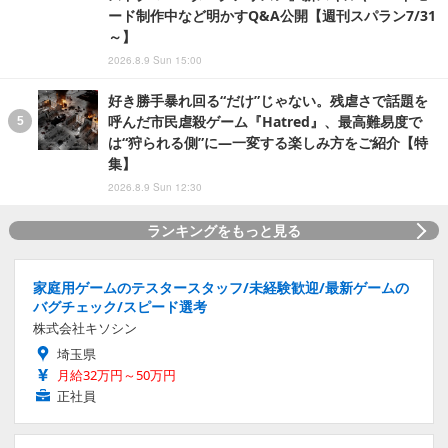
ード制作中など明かすQ&A公開【週刊スパラン7/31
～】
2026.8.9 Sun 15:00
好き勝手暴れ回る“だけ”じゃない。残虐さで話題を
呼んだ市民虐殺ゲーム『Hatred』、最高難易度で
は“狩られる側”に―一変する楽しみ方をご紹介【特
集】
2026.8.9 Sun 12:30
ランキングをもっと見る
家庭用ゲームのテスタースタッフ/未経験歓迎/最新ゲームの
バグチェック/スピード選考
株式会社キソシン
埼玉県
月給32万円～50万円
正社員