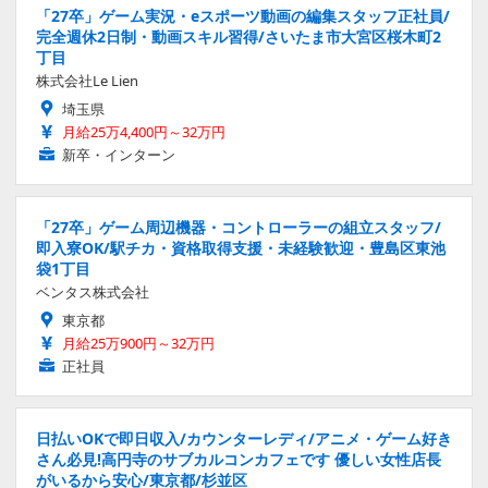
「27卒」ゲーム実況・eスポーツ動画の編集スタッフ正社員/
完全週休2日制・動画スキル習得/さいたま市大宮区桜木町2
丁目
株式会社Le Lien
埼玉県
月給25万4,400円～32万円
新卒・インターン
「27卒」ゲーム周辺機器・コントローラーの組立スタッフ/
即入寮OK/駅チカ・資格取得支援・未経験歓迎・豊島区東池
袋1丁目
ベンタス株式会社
東京都
月給25万900円～32万円
正社員
日払いOKで即日収入/カウンターレディ/アニメ・ゲーム好き
さん必見!高円寺のサブカルコンカフェです 優しい女性店長
がいるから安心/東京都/杉並区