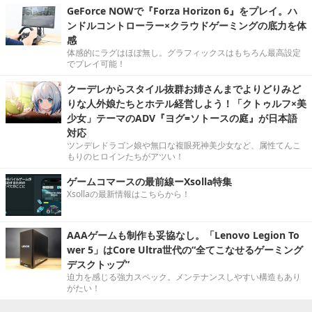
GeForce NOWで『Forza Horizon 6』をプレイ。ハ
ンドルコントローラー×クラウドゲーミングの底力を体
感
体感的にラグはほぼ無し。グラフィックスはもちろん最高設定
でプレイ可能！
クーデレからスタイル抜群お姉さんまでよりどりみど
りな人外娘たちとホテル経営しよう！「クトゥルフ×美
少女」テーマのADV『ヨグ=ソトースの庭』が日本語
対応
ツンデレドラゴン娘や無口な複眼死神美少女など、属性てんこ
もりのヒロインたちがアツい！
ゲームコマースの最前線ーXsolla特集
Xsollaの最新情報はこちらから！
AAAゲームも制作も妥協なし。「Lenovo Legion To
wer 5」はCore Ultra世代の“全てこなせるゲーミング
デスクトップ”
迫力を感じる強力スペック。メンテナンスしやすい構造もあり
がたい！