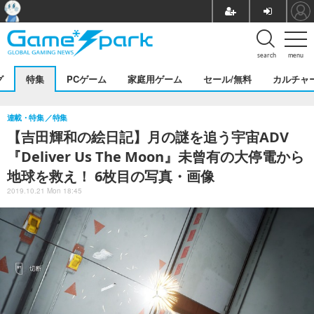
search
menu
グ
特集
PCゲーム
家庭用ゲーム
セール/無料
カルチャ
連載・特集
特集
【吉田輝和の絵日記】月の謎を追う宇宙ADV
『Deliver Us The Moon』未曾有の大停電から
地球を救え！ 6枚目の写真・画像
2019.10.21 Mon 18:45