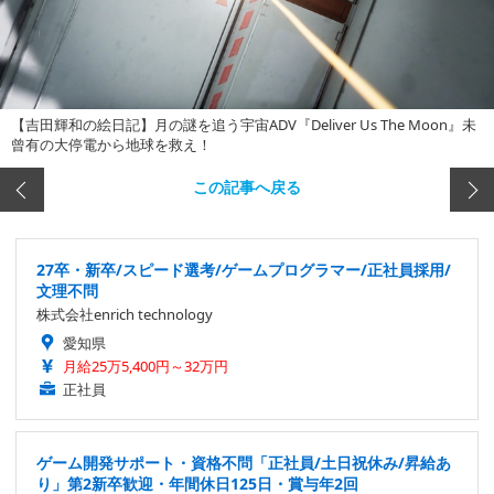
【吉田輝和の絵日記】月の謎を追う宇宙ADV『Deliver Us The Moon』未
曾有の大停電から地球を救え！
この記事へ戻る
27卒・新卒/スピード選考/ゲームプログラマー/正社員採用/
文理不問
株式会社enrich technology
愛知県
月給25万5,400円～32万円
正社員
ゲーム開発サポート・資格不問「正社員/土日祝休み/昇給あ
り」第2新卒歓迎・年間休日125日・賞与年2回