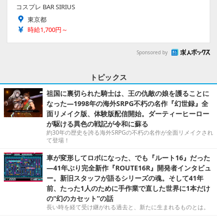
コスプレ BAR SIRIUS
東京都
時給1,700円～
Sponsored by
トピックス
祖国に裏切られた騎士は、王の仇敵の娘を護ることに
なった―1998年の海外SRPG不朽の名作『幻世録』全
面リメイク版、体験版配信開始。ダーティーヒーロー
が駆ける異色の戦記が令和に蘇る
約30年の歴史を誇る海外SRPGの不朽の名作が全面リメイクされ
て登場！
車が変形してロボになった、でも『ルート16』だった
―41年ぶり完全新作『ROUTE16R』開発者インタビュ
ー。新旧スタッフが語るシリーズの魂。そして41年
前、たった1人のために手作業で直した世界に1本だけ
の“幻のカセット”の話
長い時を経て受け継がれる過去と、新たに生まれるものとは。