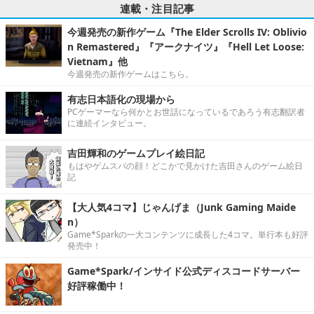
連載・注目記事
今週発売の新作ゲーム『The Elder Scrolls IV: Oblivio
n Remastered』『アークナイツ』『Hell Let Loose:
Vietnam』他
今週発売の新作ゲームはこちら。
有志日本語化の現場から
PCゲーマーなら何かとお世話になっているであろう有志翻訳者
に連続インタビュー。
吉田輝和のゲームプレイ絵日記
もはやゲムスパの顔！どこかで見かけた吉田さんのゲーム絵日
記
【大人気4コマ】じゃんげま（Junk Gaming Maide
n）
Game*Sparkの一大コンテンツに成長した4コマ。単行本も好評
発売中！
Game*Spark/インサイド公式ディスコードサーバー
好評稼働中！