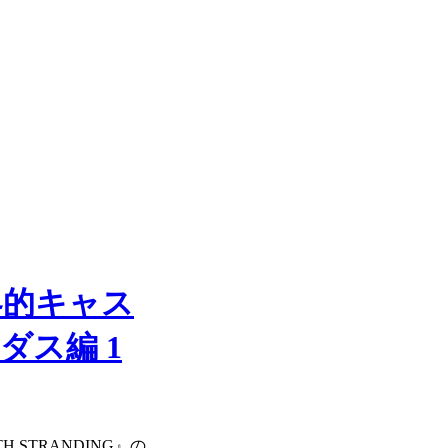
界的キャス
ス編 1
STRANDING』の