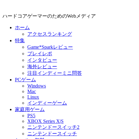
ハードコアゲーマーのためのWebメディア
ホーム
アクセスランキング
特集
Game*Sparkレビュー
プレイレポ
インタビュー
海外レビュー
注目インディーミニ問答
PCゲーム
Windows
Mac
Linux
インディーゲーム
家庭用ゲーム
PS5
XBOX Series X|S
ニンテンドースイッチ2
ニンテンドースイッチ