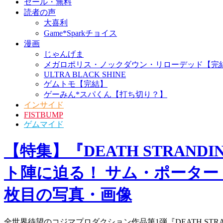
セール・無料
読者の声
大喜利
Game*Sparkチョイス
漫画
じゃんげま
メガロポリス・ノックダウン・リローデッド【完
ULTRA BLACK SHINE
ゲムトモ【完結】
ゲーみん*スパくん【打ち切り？】
インサイド
FISTBUMP
ゲムマイド
【特集】『DEATH STRA
ト陣に迫る！ サム・ポーター
枚目の写真・画像
全世界待望のコジマプロダクション作品第1弾『DEATH STRA