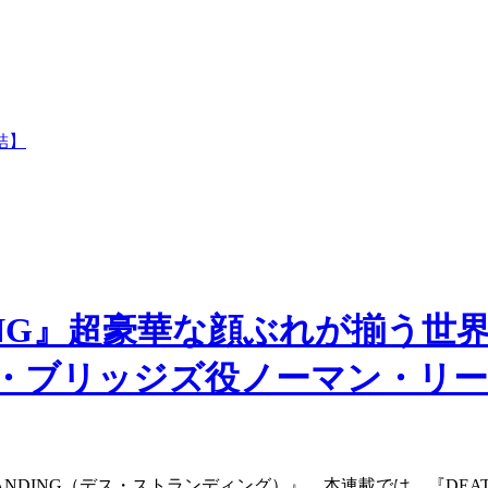
結】
NDING』超豪華な顔ぶれが揃う世
・ブリッジズ役ノーマン・リーダ
NDING（デス・ストランディング）』。本連載では、『DEATH 