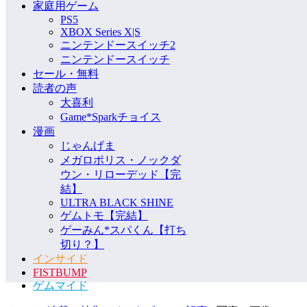
家庭用ゲーム
PS5
XBOX Series X|S
ニンテンドースイッチ2
ニンテンドースイッチ
セール・無料
読者の声
大喜利
Game*Sparkチョイス
漫画
じゃんげま
メガロポリス・ノックダ
ウン・リローデッド【完
結】
ULTRA BLACK SHINE
ゲムトモ【完結】
ゲーみん*スパくん【打ち
切り？】
インサイド
FISTBUMP
ゲムマイド