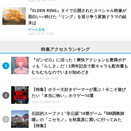
2022.3.6 Sun 15:00
『ELDEN RING』タイで公開されたスペシャル映像が
面白い―砕けた「リング」を巡り争う家族ドラマの結
末は
ゲーム文化
2022.3.4 Fri 17:36
特集アクセスランキング
『ゼンゼロ』に沼った！爽快アクションも豊満ボデ
ィも「らしさ」だ！2周年記念で新キャラも配布量も
むちむちなのでいまが始めどき
2026.8.8 Sat 19:00
【特集】ホラー大好きゲーマーが選ぶ！今こそ遊び
たい「本当に怖い」ホラゲー10選
2026.5.6 Wed 20:30
伝説的スーファミ“非公認”18禁ゲーム『SM調教師
瞳』の「ニセモノ」を秋葉原に買いに行ってみた
【特集】