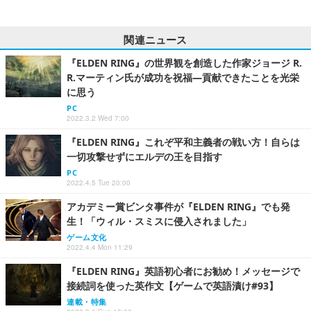
関連ニュース
『ELDEN RING』の世界観を創造した作家ジョージ R.
R.マーティン氏が成功を祝福―貢献できたことを光栄
に思う
PC
2022.3.2 Wed 7:00
『ELDEN RING』これぞ平和主義者の戦い方！自らは
一切攻撃せずにエルデの王を目指す
PC
2022.4.5 Tue 20:00
アカデミー賞ビンタ事件が『ELDEN RING』でも発
生！「ウィル・スミスに侵入されました」
ゲーム文化
2022.4.4 Mon 11:29
『ELDEN RING』英語初心者にお勧め！メッセージで
接続詞を使った英作文【ゲームで英語漬け#93】
連載・特集