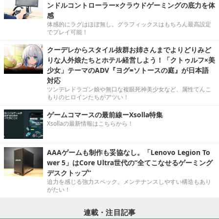
ンドルコントローラー×クラウドゲーミングの底力を体
感
体感的にラグはほぼ無し。グラフィックスはもちろん最高設定
でプレイ可能！
クーデレからスタイル抜群お姉さんまでよりどりみど
りな人外娘たちとホテル経営しよう！「クトゥルフ×美
少女」テーマのADV『ヨグ=ソトースの庭』が日本語
対応
ツンデレドラゴン娘や無口な複眼死神美少女など、属性てんこ
もりのヒロインたちがアツい！
ゲームコマースの最前線ーXsolla特集
Xsollaの最新情報はこちらから！
AAAゲームも制作も妥協なし。「Lenovo Legion To
wer 5」はCore Ultra世代の“全てこなせるゲーミング
デスクトップ”
迫力を感じる強力スペック。メンテナンスしやすい構造もあり
がたい！
連載・注目記事