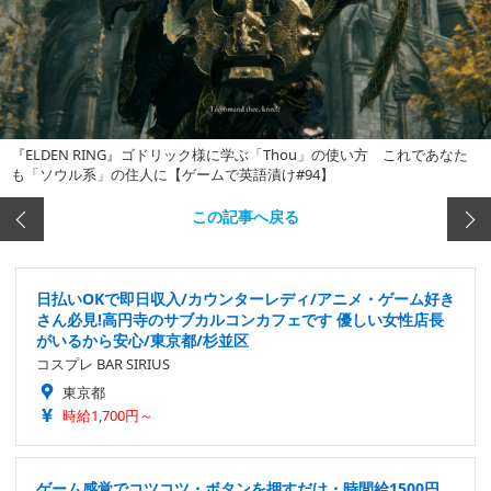
『ELDEN RING』ゴドリック様に学ぶ「Thou」の使い方 これであなた
も「ソウル系」の住人に【ゲームで英語漬け#94】
この記事へ戻る
日払いOKで即日収入/カウンターレディ/アニメ・ゲーム好き
さん必見!高円寺のサブカルコンカフェです 優しい女性店長
がいるから安心/東京都/杉並区
コスプレ BAR SIRIUS
東京都
時給1,700円～
ゲーム感覚でコツコツ・ボタンを押すだけ・時間給1500円