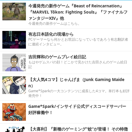
今週発売の新作ゲーム『Beast of Reincarnation』
『MARVEL Tōkon: Fighting Souls』『ファイナルフ
ァンタジーXIV』他
今週発売の新作ゲームはこちら。
有志日本語化の現場から
PCゲーマーなら何かとお世話になっているであろう有志翻訳者
に連続インタビュー。
吉田輝和のゲームプレイ絵日記
もはやゲムスパの顔！どこかで見かけた吉田さんのゲーム絵日
記
【大人気4コマ】じゃんげま（Junk Gaming Maide
n）
Game*Sparkの一大コンテンツに成長した4コマ。単行本も好評
発売中！
Game*Spark/インサイド公式ディスコードサーバー
好評稼働中！
【大喜利】『新種のゲーミング“蚊”が登場！ その特徴