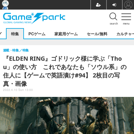
search
menu
グ
特集
PCゲーム
家庭用ゲーム
セール/無料
カルチャ
連載・特集
特集
『ELDEN RING』ゴドリック様に学ぶ「Tho
u」の使い方 これであなたも「ソウル系」の
住人に【ゲームで英語漬け#94】 2枚目の写
真・画像
2022.4.10 Sun 13:00