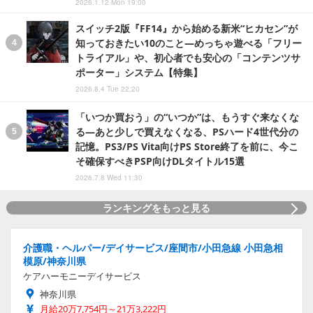
2026.1.12 Mon 19:00
スイッチ2版『FF14』から始める新米“ヒカセン”が
知っておきたい10のこと―めっちゃ遊べる「フリー
トライアル」や、初心者でも安心の「コンテンツサ
ポーター」システム【特集】
2026.8.4 Tue 22:20
「いつか買おう」の“いつか”は、もうすぐ来なくな
る―あと少しで買えなくなる、PSハード4世代分の
記憶。PS3/PS Vita向けPS Store終了を前に、今こ
そ確保すべきPSP向けDLタイトル15選
2026.7.8 Wed 11:30
ランキングをもっと見る
介護職・ヘルパー/デイサービス/座間市/小田急線 小田急相
模原/神奈川県
ケアハーモニーデイサービス
神奈川県
月給20万7,754円～21万3,222円