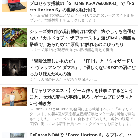
プロセッサ搭載の「G TUNE P5-A7G60BK-D」で『Fo
rza Horizon 6』の世界を駆け回る
ゲーム＆制作の拠点となるノートPCで話題のレースタイトルを
プレイ。放熱性能もチェックしました！
シリーズ第1作が現行機向けに復活！懐かしくも色褪せ
ない『カルドセプト ザ ファースト』遊びやすい機能も
搭載で、あらためて“原典”に触れるのにぴったり
シリーズ第1作が現行機向けの新機能を備えて復活！
「冒険は楽しいものだ」 ─『FF11』と『ウィザードリ
ィ ヴァリアンツ ダフネ』、"優しくないRPG"の沼にど
っぷり沈んだ4人の話
ふたつの沼の住人たちが語る奥深さとは。
【キャリアクエスト】ゲーム作りを仕事にするという
こと。セガの若手の事例に見る，ゲームプログラマと
いう働き方
Game*Sparkと4Gamerの合同による就活イベント「キャリア
クエスト」の第4回が東京都立産業貿易センター浜松町館で開催
されました。このイベントに合わせて取材した、各社の現場で
実際に働いている若手社員へのインタビューをお届けします。
GeForce NOWで『Forza Horizon 6』をプレイ。ハ