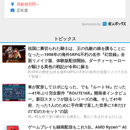
月給30万円～
正社員
Sponsored by
トピックス
祖国に裏切られた騎士は、王の仇敵の娘を護ることに
なった―1998年の海外SRPG不朽の名作『幻世録』全
面リメイク版、体験版配信開始。ダーティーヒーロー
が駆ける異色の戦記が令和に蘇る
約30年の歴史を誇る海外SRPGの不朽の名作が全面リメイクされ
て登場！
車が変形してロボになった、でも『ルート16』だった
―41年ぶり完全新作『ROUTE16R』開発者インタビュ
ー。新旧スタッフが語るシリーズの魂。そして41年
前、たった1人のために手作業で直した世界に1本だけ
の“幻のカセット”の話
長い時を経て受け継がれる過去と、新たに生まれるものとは。
ゲームプレイも録画配信もこれ1台。AMD Ryzen™ AI