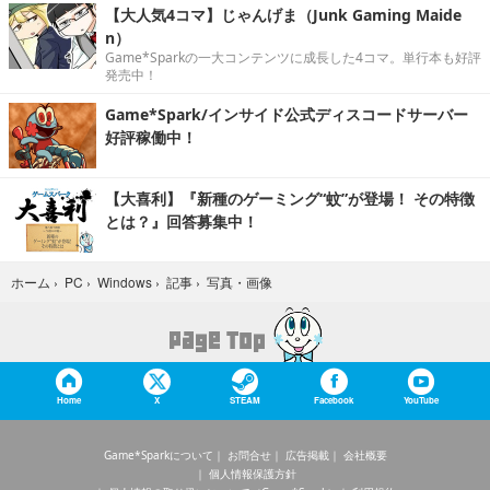
【大人気4コマ】じゃんげま（Junk Gaming Maide
n）
Game*Sparkの一大コンテンツに成長した4コマ。単行本も好評
発売中！
Game*Spark/インサイド公式ディスコードサーバー
好評稼働中！
【大喜利】『新種のゲーミング“蚊”が登場！ その特徴
とは？』回答募集中！
写真・画像
ホーム
›
PC
›
Windows
›
記事
›
Home
X
STEAM
Facebook
YouTube
Game*Sparkについて
お問合せ
広告掲載
会社概要
個人情報保護方針