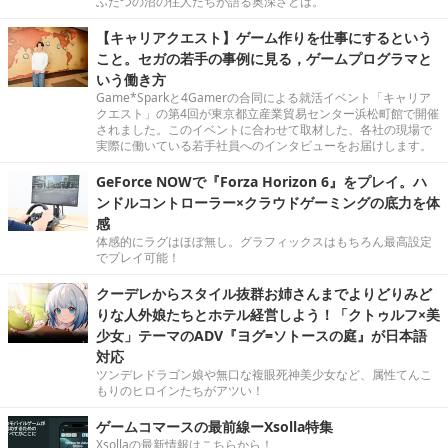
ふたつの沼の住人たちが語る奥深さとは。
【キャリアクエスト】ゲーム作りを仕事にするという
こと。セガの若手の事例に見る，ゲームプログラマと
いう働き方
Game*Sparkと4Gamerの合同による就活イベント「キャリア
クエスト」の第4回が東京都立産業貿易センター浜松町館で開催
されました。このイベントに合わせて取材した、各社の現場で
実際に働いている若手社員へのインタビューをお届けします。
GeForce NOWで『Forza Horizon 6』をプレイ。ハ
ンドルコントローラー×クラウドゲーミングの底力を体
感
体感的にラグはほぼ無し。グラフィックスはもちろん最高設定
でプレイ可能！
クーデレからスタイル抜群お姉さんまでよりどりみど
りな人外娘たちとホテル経営しよう！「クトゥルフ×美
少女」テーマのADV『ヨグ=ソトースの庭』が日本語
対応
ツンデレドラゴン娘や無口な複眼死神美少女など、属性てんこ
もりのヒロインたちがアツい！
ゲームコマースの最前線ーXsolla特集
Xsollaの最新情報はこちらから！