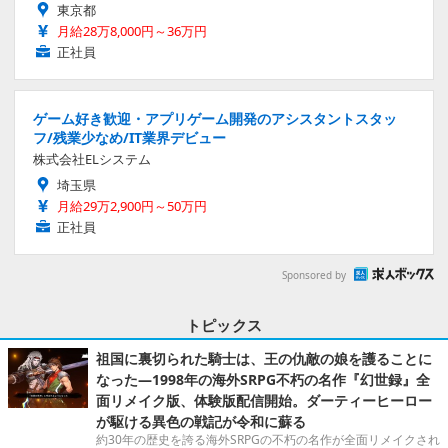
東京都
月給28万8,000円～36万円
正社員
ゲーム好き歓迎・アプリゲーム開発のアシスタントスタッ
フ/残業少なめ/IT業界デビュー
株式会社ELシステム
埼玉県
月給29万2,900円～50万円
正社員
Sponsored by
トピックス
祖国に裏切られた騎士は、王の仇敵の娘を護ることに
なった―1998年の海外SRPG不朽の名作『幻世録』全
面リメイク版、体験版配信開始。ダーティーヒーロー
が駆ける異色の戦記が令和に蘇る
約30年の歴史を誇る海外SRPGの不朽の名作が全面リメイクされ