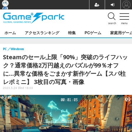
search
menu
ホーム
アクセスランキング
特集
PCゲーム
家庭用ゲー
PC
Windows
Steamのセール上限「90%」突破のライフハッ
ク？通常価格2万円越えのパズルが99％オフ
に…異常な価格をごまかす新作ゲーム【スパ柱
レポミニ】 3枚目の写真・画像
2023.5.24 Wed 18:03