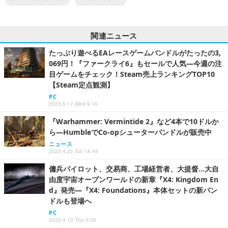
関連ニュース
たっぷり遊べるEAレースゲームバンドルがたったの3,
069円！『ファークライ6』もセールで人気―今週の注
目ゲームをチェック！Steam売上ランキングTOP10
【Steam定点観測】
PC
2023.5.17 Wed 9:16
『Warhammer: Vermintide 2』など4本で10ドルか
ら―HumbleでCo-opシューターバンドルが販売中
ニュース
2023.4.22 Sat 18:45
傭兵パイロット、交易商、工場経営者、大提督…大自
由度宇宙オープンワールドの新章『X4: Kingdom En
d』発売―『X4: Foundations』本体セットの新バン
ドルも登場へ
PC
2023.4.13 Thu 0:00