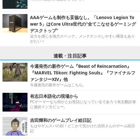
AAAゲームも制作も妥協なし。「Lenovo Legion To
wer 5」はCore Ultra世代の“全てこなせるゲーミング
デスクトップ”
迫力を感じる強力スペック。メンテナンスしやすい構造もあり
がたい！
連載・注目記事
今週発売の新作ゲーム『Beast of Reincarnation』
『MARVEL Tōkon: Fighting Souls』『ファイナルフ
ァンタジーXIV』他
今週発売の新作ゲームはこちら。
有志日本語化の現場から
PCゲーマーなら何かとお世話になっているであろう有志翻訳者
に連続インタビュー。
吉田輝和のゲームプレイ絵日記
もはやゲムスパの顔！どこかで見かけた吉田さんのゲーム絵日
記