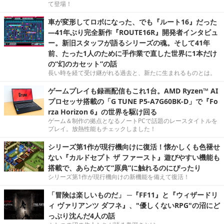
て登場！
車が変形してロボになった、でも『ルート16』だった
―41年ぶり完全新作『ROUTE16R』開発者インタビュ
ー。新旧スタッフが語るシリーズの魂。そして41年
前、たった1人のために手作業で直した世界に1本だけ
の“幻のカセット”の話
長い時を経て受け継がれる過去と、新たに生まれるものとは。
ゲームプレイも録画配信もこれ1台。AMD Ryzen™ AI
プロセッサ搭載の「G TUNE P5-A7G60BK-D」で『Fo
rza Horizon 6』の世界を駆け回る
ゲーム＆制作の拠点となるノートPCで話題のレースタイトルを
プレイ。放熱性能もチェックしました！
シリーズ第1作が現行機向けに復活！懐かしくも色褪せ
ない『カルドセプト ザ ファースト』遊びやすい機能も
搭載で、あらためて“原典”に触れるのにぴったり
シリーズ第1作が現行機向けの新機能を備えて復活！
「冒険は楽しいものだ」 ─『FF11』と『ウィザードリ
ィ ヴァリアンツ ダフネ』、"優しくないRPG"の沼にど
っぷり沈んだ4人の話