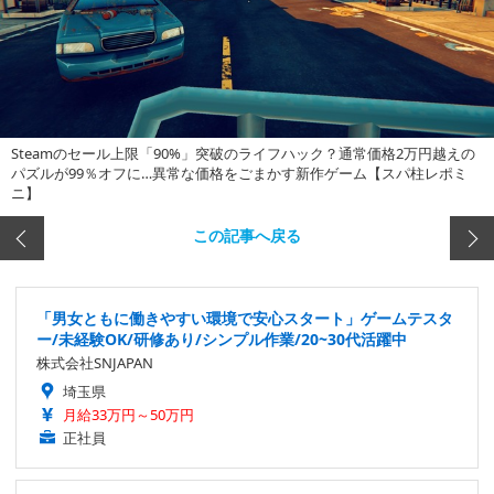
Steamのセール上限「90%」突破のライフハック？通常価格2万円越えの
パズルが99％オフに…異常な価格をごまかす新作ゲーム【スパ柱レポミ
ニ】
この記事へ戻る
「男女ともに働きやすい環境で安心スタート」ゲームテスタ
ー/未経験OK/研修あり/シンプル作業/20~30代活躍中
株式会社SNJAPAN
埼玉県
月給33万円～50万円
正社員