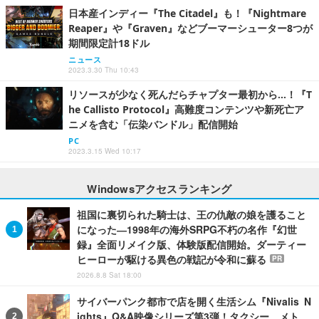
日本産インディー『The Citadel』も！『Nightmare
Reaper』や『Graven』などブーマーシューター8つが
期間限定計18ドル
ニュース
2023.3.30 Thu 10:43
リソースが少なく死んだらチャプター最初から…！『T
he Callisto Protocol』高難度コンテンツや新死亡ア
ニメを含む「伝染バンドル」配信開始
PC
2023.3.15 Wed 10:17
Windowsアクセスランキング
祖国に裏切られた騎士は、王の仇敵の娘を護ること
になった―1998年の海外SRPG不朽の名作『幻世
録』全面リメイク版、体験版配信開始。ダーティー
ヒーローが駆ける異色の戦記が令和に蘇る
PR
2026.8.8 Sat 18:00
サイバーパンク都市で店を開く生活シム『Nivalis N
ights』Q&A映像シリーズ第3弾！タクシー、メト