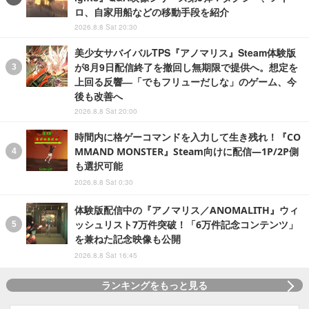
ロ、自家用船などの移動手段を紹介
2026.8.8 Sat 20:30
美少女サバイバルTPS『アノマリス』Steam体験版
が8月9日配信終了を撤回し無期限で提供へ。想定を
上回る反響―「でもフリューだしな」のゲーム、今
後も改善へ
2026.8.8 Sat 20:00
時間内に格ゲーコマンドを入力して生き残れ！『CO
MMAND MONSTER』Steam向けに配信―1P/2P側
も選択可能
2026.8.8 Sat 0:30
体験版配信中の『アノマリス／ANOMALITH』ウィ
ッシュリスト7万件突破！「6万件記念コンテンツ」
を兼ねた記念映像も公開
2026.8.8 Sat 16:45
ランキングをもっと見る