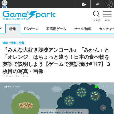
search
menu
グ
特集
PCゲーム
家庭用ゲーム
セール/無料
カルチャ
連載・特集
特集
『みんな大好き塊魂アンコール』「みかん」と
「オレンジ」はちょっと違う！日本の食べ物を
英語で説明しよう【ゲームで英語漬け#117】 3
枚目の写真・画像
2023.6.11 Sun 18:00