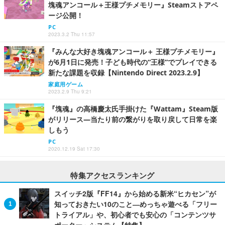
塊魂アンコール＋王様プチメモリー』Steamストアペ
ージ公開！
PC
2023.3.2 Thu 11:57
『みんな大好き塊魂アンコール＋ 王様プチメモリー』
が6月1日に発売！子ども時代の“王様”でプレイできる
新たな課題を収録【Nintendo Direct 2023.2.9】
家庭用ゲーム
2023.2.9 Thu 9:21
『塊魂』の高橋慶太氏手掛けた『Wattam』Steam版
がリリース―当たり前の繋がりを取り戻して日常を楽
しもう
PC
2020.12.19 Sat 17:30
特集アクセスランキング
スイッチ2版『FF14』から始める新米“ヒカセン”が
知っておきたい10のこと―めっちゃ遊べる「フリー
トライアル」や、初心者でも安心の「コンテンツサ