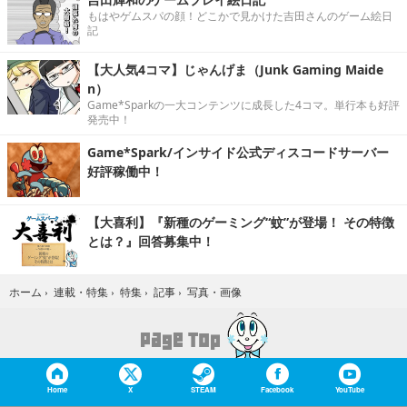
もはやゲムスパの顔！どこかで見かけた吉田さんのゲーム絵日
記
【大人気4コマ】じゃんげま（Junk Gaming Maide
n）
Game*Sparkの一大コンテンツに成長した4コマ。単行本も好評
発売中！
Game*Spark/インサイド公式ディスコードサーバー
好評稼働中！
【大喜利】『新種のゲーミング“蚊”が登場！ その特徴
とは？』回答募集中！
写真・画像
ホーム
›
連載・特集
›
特集
›
記事
›
Home
X
STEAM
Facebook
YouTube