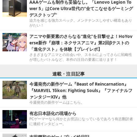
AAAゲームも制作も妥協なし。「Lenovo Legion To
wer 5」はCore Ultra世代の“全てこなせるゲーミング
デスクトップ”
迫力を感じる強力スペック。メンテナンスしやすい構造もあり
がたい！
アニマや新要素のさらなる“進化”を目撃せよ！HoYov
erse新作『崩壊：ネクサスアニマ』第2回βテストの
「進化テスト」を体験【プレイレポ】
さまざまなアニマとの出会いや、スキルによってさらに戦略性
が増したバトルなど、本作の注目の要素に迫ります！
連載・注目記事
今週発売の新作ゲーム『Beast of Reincarnation』
『MARVEL Tōkon: Fighting Souls』『ファイナルフ
ァンタジーXIV』他
今週発売の新作ゲームはこちら。
有志日本語化の現場から
PCゲーマーなら何かとお世話になっているであろう有志翻訳者
に連続インタビュー。
吉田輝和のゲームプレイ絵日記