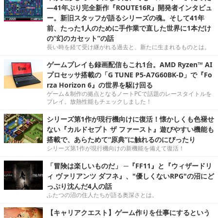
―41年ぶり完全新作『ROUTE16R』開発者インタビュ
ー。新旧スタッフが語るシリーズの魂。そして41年
前、たった1人のために手作業で直した世界に1本だけ
の“幻のカセット”の話
長い時を経て受け継がれる過去と、新たに生まれるものとは。
ゲームプレイも録画配信もこれ1台。AMD Ryzen™ AI
プロセッサ搭載の「G TUNE P5-A7G60BK-D」で『Fo
rza Horizon 6』の世界を駆け回る
ゲーム＆制作の拠点となるノートPCで話題のレースタイトルを
プレイ。放熱性能もチェックしました！
シリーズ第1作が現行機向けに復活！懐かしくも色褪せ
ない『カルドセプト ザ ファースト』遊びやすい機能も
搭載で、あらためて“原典”に触れるのにぴったり
シリーズ第1作が現行機向けの新機能を備えて復活！
「冒険は楽しいものだ」 ─『FF11』と『ウィザードリ
ィ ヴァリアンツ ダフネ』、"優しくないRPG"の沼にど
っぷり沈んだ4人の話
ふたつの沼の住人たちが語る奥深さとは。
【キャリアクエスト】ゲーム作りを仕事にするという