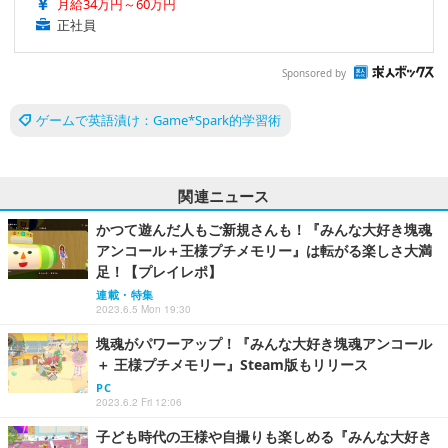
月給34万円～60万円
正社員
Sponsored by
ゲームで英語漬け：Game*Spark的学習術
関連ニュース
かつて遊んだ人もご新規さんも！『みんな大好き塊魂
アンコール＋王様プチメモリー』は転がる楽しさ大満
足！【プレイレポ】
連載・特集
2023.6.5 Mon 19:30
塊魂がパワーアップ！『みんな大好き塊魂アンコール
＋ 王様プチメモリー』Steam版もリリース
PC
2023.6.2 Fri 12:06
子ども時代の王様や自撮りも楽しめる『みんな大好き