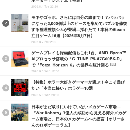
ポーター」システム【特集】
2026.8.4 Tue 22:20
モネやゴッホ、さらには自分の絵まで！？バラバラ
になった2,000個以上のピースを集めてパズルを修復
する整理整頓シムが登場―採れたて！本日のSteam
注目ゲーム16選【2026年8月7日】
2026.8.7 Fri 22:00
ゲームプレイも録画配信もこれ1台。AMD Ryzen™
AIプロセッサ搭載の「G TUNE P5-A7G60BK-D」
で『Forza Horizon 6』の世界を駆け回る
PR
2026.8.5 Wed 12:00
【特集】ホラー大好きゲーマーが選ぶ！今こそ遊び
たい「本当に怖い」ホラゲー10選
2026.5.6 Wed 20:30
日本がまだ取りにいけていないメカゲーム市場―
『War Robots』3億人の成功から見える海外メカゲ
ーム市場と、日本のメカゲームへの提言【オリーさ
んのロボゲーコラム】