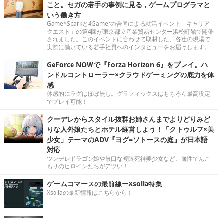
こと。セガの若手の事例に見る，ゲームプログラマと
いう働き方
Game*Sparkと4Gamerの合同による就活イベント「キャリア
クエスト」の第4回が東京都立産業貿易センター浜松町館で開催
されました。このイベントに合わせて取材した、各社の現場で
実際に働いている若手社員へのインタビューをお届けします。
GeForce NOWで『Forza Horizon 6』をプレイ。ハ
ンドルコントローラー×クラウドゲーミングの底力を体
感
体感的にラグはほぼ無し。グラフィックスはもちろん最高設定
でプレイ可能！
クーデレからスタイル抜群お姉さんまでよりどりみど
りな人外娘たちとホテル経営しよう！「クトゥルフ×美
少女」テーマのADV『ヨグ=ソトースの庭』が日本語
対応
ツンデレドラゴン娘や無口な複眼死神美少女など、属性てんこ
もりのヒロインたちがアツい！
ゲームコマースの最前線ーXsolla特集
Xsollaの最新情報はこちらから！