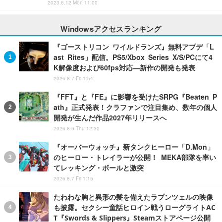
2023.6.12 Mon 11:00
Windowsアクセスランキング
『ゴーストリコン ワイルドランズ』無料アプデ「L
ast Rites」配信。PS5/Xbox Series X/S/PCにて4
K解像度および60fps対応―新作の開発も発表
2026.8.7 Fri 1:54
『FFT』と『FE』に影響を受けたSRPG『Beaten P
ath』正式発表！クラファンで注目集め、数年の個人
開発が生んだ作品2027年リリースへ
2026.8.6 Thu 12:30
『オーバーウォッチ』新タンクヒーロー「D.Mon」
のヒーロー・トレイラーが公開！ MEKA部隊を率い
てレッキング・ボールと激突
2026.8.7 Fri 1:15
たわわな胸と異形の髪を備えたラプンツェルの映像
も披露。セクシー童話ヒロイン戦うローグライトAC
T『Swords & Slippers』Steamストアページ公開