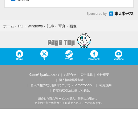
Sponsored by
写真・画像
ホーム
›
PC
›
Windows
›
記事
›
Home
X
STEAM
Facebook
YouTube
Game*Sparkについて
お問合せ
広告掲載
会社概要
個人情報保護方針
個人情報の取り扱いについて（Game*Spark）
利用規約
特定商取引法に基づく表記
紹介した商品/サービスを購入、契約した場合に、
売上の一部が弊社サイトに還元されることがあります。
当サイトに掲載の記事・見出し・写真・画像の無断転載を禁じます。
Copyright © 2026 IID, Inc.