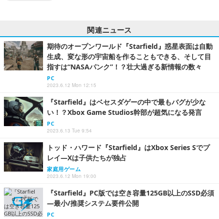
関連ニュース
期待のオープンワールド『Starfield』惑星表面は自動
生成、変な形の宇宙船を作ることもできる、そして目
指すは“NASAパンク”！？壮大過ぎる新情報の数々
PC
2023.6.12 Mon 12:15
『Starfield』はベセスダゲーの中で最もバグが少な
い！？Xbox Game Studios幹部が超気になる発言
PC
2023.6.13 Tue 9:54
トッド・ハワード『Starfield』はXbox Series Sでプ
レイ―Xは子供たちが独占
家庭用ゲーム
2023.6.12 Mon 19:00
『Starfield』PC版では空き容量125GB以上のSSD必須
―最小/推奨システム要件公開
PC