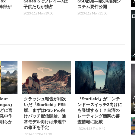
ox
Series Sでプレイ―Xは
SSD必須―最小/推奨シ
os幹部が
子供たちが独占
ステム要件公開
2023.6.12 Mon 19:00
2023.6.12 Mon 11:00
out
クラッシュ報告が相次
『Starfield』がニンテ
egas』
いだ『Starfield』PS5
ンドースイッチ2向けに
どに言
版、まずはPS5 Pro向
も登場する！？台湾の
発中作
けパッチ配信開始。通
レーティング機関の審
明らか
常モデル向けは来週中
査情報に記載
の修正を予定
2026.4.16 Thu 9:49
2026.4.17 Fri 12:30