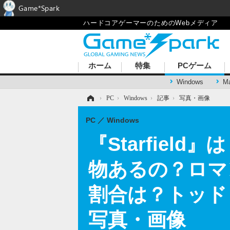
Game*Spark
ハードコアゲーマーのためのWebメディア
ホーム
特集
PCゲーム
Windows
M
ホーム
›
PC
›
Windows
›
記事
›
写真・画像
PC
Windows
『Starfiel
物あるの？ロマ
割合は？トッド
写真・画像