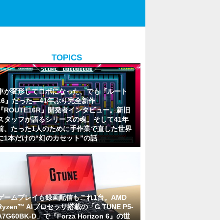
TOPICS
車が変形してロボになった、でも『ルート
16』だった―41年ぶり完全新作
『ROUTE16R』開発者インタビュー。新旧
スタッフが語るシリーズの魂。そして41年
前、たった1人のために手作業で直した世界
に1本だけの“幻のカセット”の話
ゲームプレイも録画配信もこれ1台。AMD
Ryzen™ AIプロセッサ搭載の「G TUNE P5-
A7G60BK-D」で『Forza Horizon 6』の世