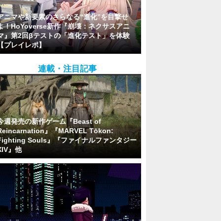
アニマや新要素のさらなる“進化”を目撃せ
よ！HoYoverse新作『崩壊：ネクサスアニ
マ』第2回βテストの「進化テスト」を体験
【プレイレポ】
連載・注目記事
今週発売の新作ゲーム『Beast of
Reincarnation』『MARVEL Tōkon:
Fighting Souls』『ファイナルファンタジー
XIV』他