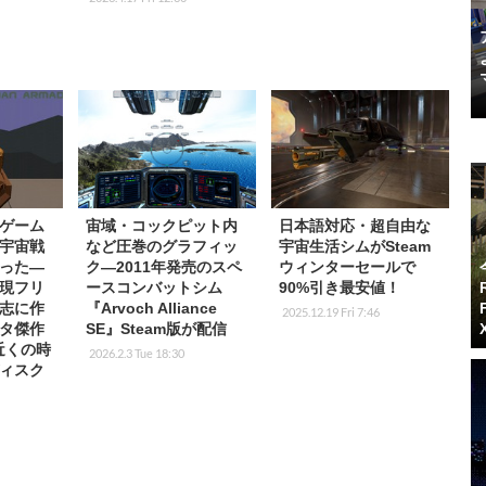
ゲーム
宙域・コックピット内
日本語対応・超自由な
宇宙戦
など圧巻のグラフィッ
宇宙生活シムがSteam
った―
ク―2011年発売のスペ
ウィンターセールで
現フリ
ースコンバットシム
90%引き最安値！
志に作
『Arvoch Alliance
2025.12.19 Fri 7:46
タ傑作
SE』Steam版が配信
近くの時
2026.2.3 Tue 18:30
ィスク