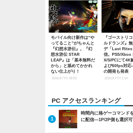
モバイル向け新作は“や
『ゴーストリコ
ってること”がちゃんと
ルドランズ』無
『幻想水滸伝』。『幻
デ「Last Rite
想水滸伝 STAR
信。PS5/Xbox S
LEAP』は「基本無料だ
X/S/PCにて4
から」と舐めてかかれ
よび60fps対
ない仕上がり！
の開発も発表
2026.8.7 Fri 18:00
2026.8.7 Fri 1:54
PC アクセスランキング
時間内に格ゲーコマンドを入
に配信―1P/2P側も選択