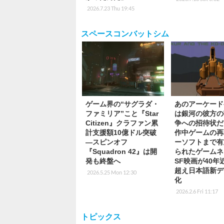
2026.7.23 Thu 19:45
スペースコンバットシム
ゲーム界の“サグラダ・
あのアーケード
ファミリア”こと『Star
は銀河の彼方の
Citizen』クラファン累
争への招待状だ
計支援額10億ドル突破
作中ゲームの再
―スピンオフ
ーソフトまで有
『Squadron 42』は開
られたゲームネ
発も終盤へ
SF映画が40年
超え日本語新デ
2026.5.25 Mon 12:30
化
2026.2.6 Fri 11:17
トピックス