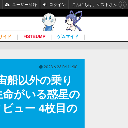
ユーザー登録
ログイン
こんにちは、ゲストさん
サイド
FISTBUMP
ゲムマイド
2023.6.23 Fri 11:00
―宇宙船以外の乗り
生命がいる惑星の
ビュー 4枚目の