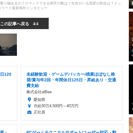
宙船以外の乗り物あるの？ロマンスできる相手の数は？生命がいる惑星の割合は？トッ
ハワード最新海外インタビュー
この記事へ戻る
4/4
日120
未経験歓迎・ゲームデバッカー/残業ほぼなし推
奨/賞与年2回・年間休日125日・昇給あり・交通
費支給
株式会社alBee
愛知県
月給30万4,500円～40万円
正社員
社員・
PCゲームテクニカルサポート/ユーザー対応・動