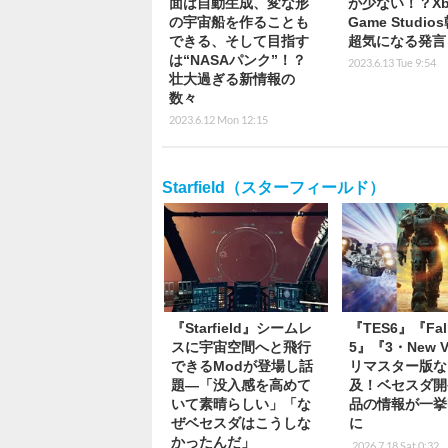
面は自動生成、変な形
が少ない！？Xb
の宇宙船を作ることも
Game Studi
できる、そして目指す
超気になる発言
は“NASAパンク”！？
2023.6.13 Tue 9:54
壮大過ぎる新情報の
数々
2023.6.12 Mon 12:15
Starfield（スターフィールド）
『Starfield』シームレ
『TES6』『Fall
スに宇宙空間へと飛行
5』『3・New V
できるModが登場し話
リマスター版な
題―「没入感を高めて
及！ベセスダ開
いて素晴らしい」「な
品の情報が一挙
ぜベセスダはこうしな
に
かったんだ」
2026.7.18 Sat 0:32