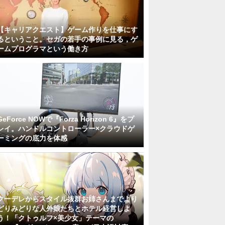
【キャリアクエスト】ゲーム作りを仕事にす
るということ。セガの若手の事例に見る，ゲ
ームプログラマという働き方
GeForce NOWで『Forza Horizon 6』をプ
レイ。ハンドルコントローラー×クラウドゲ
ーミングの底力を体感
クーデレからスタイル抜群お姉さんまでより
どりみどりな人外娘たちとホテル経営しよ
う！「クトゥルフ×美少女」テーマの