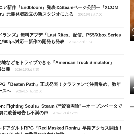
ニア新作『Endbloom』発表＆Steamページ公開―『XCOM
Amalur』元開発者設立の新スタジオによる
2026.8.8 Sat 7:00
ズ』無料アプデ「Last Rites」配信。PS5/Xbox Series
よび60fps対応―新作の開発も発表
2026.8.7 Fri 1:54
ドライブできる『American Truck Simulator』
情報公開
2026.8.8 Sat 7:30
PG『Beaten Path』正式発表！クラファンで注目集め、数年
ースへ
2026.8.6 Thu 12:30
: Fighting Souls』Steamで“賛否両論”―オープンベータで
前に改善報告も不満の声
2026.8.7 Fri 12:21
ダルトRPG『Red Masked Ronin』早期アクセス開始！