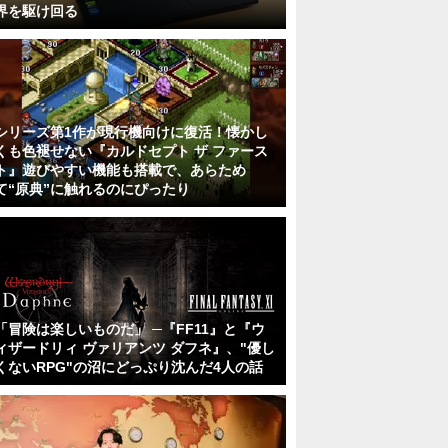
界を駆け回る
シリーズ第1作が現行機向けに復活！懐かし
くも色褪せない『カルドセプト ザ ファース
ト』遊びやすい機能も搭載で、あらため
て“原典”に触れるのにぴったり
「冒険は楽しいものだ」 ─『FF11』と『ウ
ィザードリィ ヴァリアンツ ダフネ』、"優し
くないRPG"の沼にどっぷり沈んだ4人の話