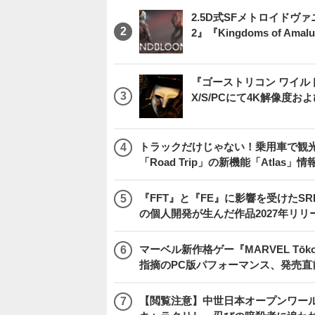
2.5D式SFメトロイドヴァ
2』『Kingdoms of 
『ゴーストリコン ワイルドラン
X/S/PCにて4K解像度お
トラックだけじゃない！乗用車で観光地などを
「Road Trip」の新機能「Atlas」
『FFT』と『FE』に影響を受けたSR
の個人開発が生んだ作品2027年リリ
マーベル新作格ゲー『MARVEL Tōkon
指摘のPC版パフォーマンス、発売直
【閲覧注意】中世日本オープンワールドア