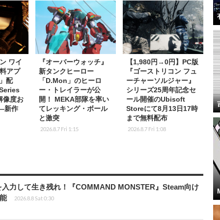
ン ワイ
『オーバーウォッチ』
【1,980円→0円】PC版
料アプ
新タンクヒーロー
『ゴーストリコン フュ
s」配
「D.Mon」のヒーロ
ーチャーソルジャー』
eries
ー・トレイラーが公
シリーズ25周年記念セ
K解像度お
開！ MEKA部隊を率い
ール開催のUbisoft
応―新作
てレッキング・ボール
Storeにて8月13日17時
と激突
まで無料配布
2026.8.7 Fri 1:15
2026.8.7 Fri 1:08
力して生き残れ！『COMMAND MONSTER』Steam向け
可能
2026.8.8 Sat 0:30