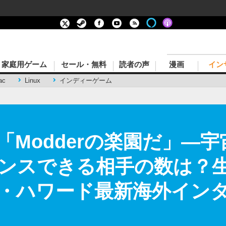
家庭用ゲーム
セール・無料
読者の声
漫画
イン
ac
Linux
インディーゲーム
d』は「Modderの楽園だ」
ンスできる相手の数は？
・ハワード最新海外インタ