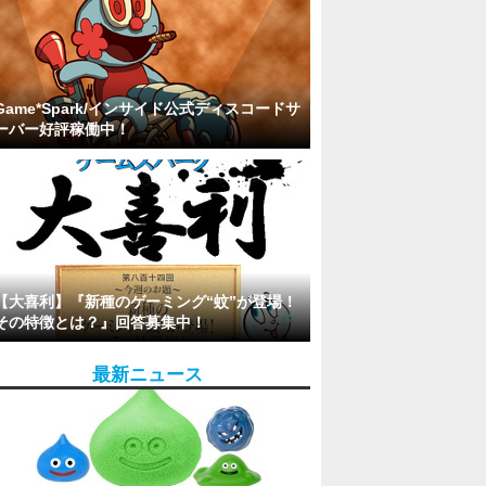
Game*Spark/インサイド公式ディスコードサ
ーバー好評稼働中！
【大喜利】『新種のゲーミング“蚊”が登場！
その特徴とは？』回答募集中！
最新ニュース