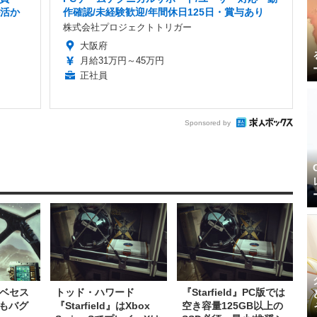
ル活か
作確認/未経験歓迎/年間休日125日・賞与あり
株式会社プロジェクトトリガー
大阪府
月給31万円～45万円
正社員
Sponsored by
』はベセス
トッド・ハワード
『Starfield』PC版では
もバグ
『Starfield』はXbox
空き容量125GB以上の