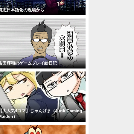
有志日本語化の現場から
吉田輝和のゲームプレイ絵日記
【大人気4コマ】じゃんげま（Junk Gaming
Maiden）