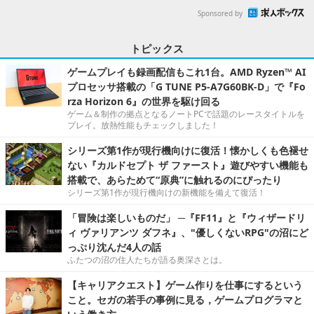
Sponsored by
トピックス
ゲームプレイも録画配信もこれ1台。AMD Ryzen™ AI
プロセッサ搭載の「G TUNE P5-A7G60BK-D」で『Fo
rza Horizon 6』の世界を駆け回る
ゲーム＆制作の拠点となるノートPCで話題のレースタイトルを
プレイ。放熱性能もチェックしました！
シリーズ第1作が現行機向けに復活！懐かしくも色褪せ
ない『カルドセプト ザ ファースト』遊びやすい機能も
搭載で、あらためて“原典”に触れるのにぴったり
シリーズ第1作が現行機向けの新機能を備えて復活！
「冒険は楽しいものだ」 ─『FF11』と『ウィザードリ
ィ ヴァリアンツ ダフネ』、"優しくないRPG"の沼にど
っぷり沈んだ4人の話
ふたつの沼の住人たちが語る奥深さとは。
【キャリアクエスト】ゲーム作りを仕事にするという
こと。セガの若手の事例に見る，ゲームプログラマと