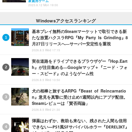
家庭用ゲーム
2023.6.12 Mon 19:00
Windowsアクセスランキング
基本プレイ無料のSteamマーケットで取引できる新
たな放置ハクスラRPG『My Party Is Grinding』8
月27日リリースへ―サーバー安定性を重視
2026.8.5 Wed 17:15
実在道路をドライブできるブラウザゲー『Hop.Eart
h』が注目集める―Googleマップ＋『ニード・フォ
ー・スピード』のようなゲーム性
2026.8.5 Wed 13:50
犬の相棒と旅するARPG『Beast of Reincarnatio
n』意見を真摯に受け止め1週間以内にアプデ配信。
Steamレビューは「賛否両論」
2026.8.5 Wed 21:30
弾薬はわずか、救助も来ない、残された人間も信用
できない―PS1風SFサバイバルホラー『DERELIKT』