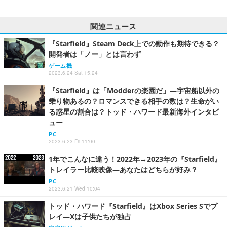
関連ニュース
『Starfield』Steam Deck上での動作も期待できる？
開発者は「ノー」とは言わず
ゲーム機
2023.6.24 Sat 15:24
『Starfield』は「Modderの楽園だ」―宇宙船以外の
乗り物あるの？ロマンスできる相手の数は？生命がい
る惑星の割合は？トッド・ハワード最新海外インタビ
ュー
PC
2023.6.23 Fri 11:00
1年でこんなに違う！2022年→2023年の『Starfield』
トレイラー比較映像―あなたはどちらが好み？
PC
2023.6.21 Wed 10:04
トッド・ハワード『Starfield』はXbox Series Sでプ
レイ―Xは子供たちが独占