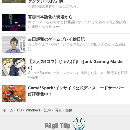
ァンタジーXIV』他
今週発売の新作ゲームはこちら。
有志日本語化の現場から
PCゲーマーなら何かとお世話になっているであろう有志翻訳者
に連続インタビュー。
吉田輝和のゲームプレイ絵日記
もはやゲムスパの顔！どこかで見かけた吉田さんのゲーム絵日
記
【大人気4コマ】じゃんげま（Junk Gaming Maide
n）
Game*Sparkの一大コンテンツに成長した4コマ。単行本も好評
発売中！
Game*Spark/インサイド公式ディスコードサーバー
好評稼働中！
写真・画像
ホーム
›
PC
›
Windows
›
記事
›