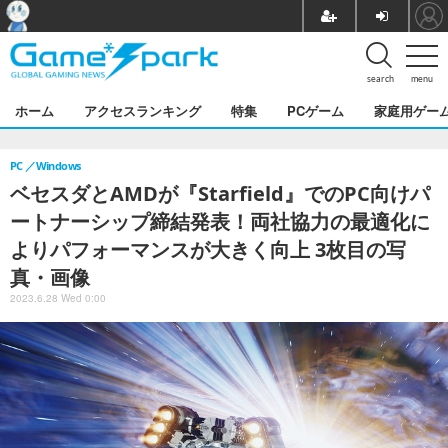
search
menu
ホーム
アクセスランキング
特集
PCゲーム
家庭用ゲー
PC
Windows
ベセスダとAMDが『Starfield』でのPC向けパ
ートナーシップ締結発表！両社協力の最適化に
よりパフォーマンスが大きく向上 3枚目の写
真・画像
2023.6.28 Wed 0:00