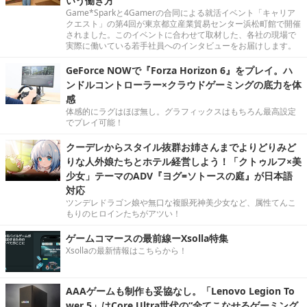
いう働き方
Game*Sparkと4Gamerの合同による就活イベント「キャリア
クエスト」の第4回が東京都立産業貿易センター浜松町館で開催
されました。このイベントに合わせて取材した、各社の現場で
実際に働いている若手社員へのインタビューをお届けします。
GeForce NOWで『Forza Horizon 6』をプレイ。ハ
ンドルコントローラー×クラウドゲーミングの底力を体
感
体感的にラグはほぼ無し。グラフィックスはもちろん最高設定
でプレイ可能！
クーデレからスタイル抜群お姉さんまでよりどりみど
りな人外娘たちとホテル経営しよう！「クトゥルフ×美
少女」テーマのADV『ヨグ=ソトースの庭』が日本語
対応
ツンデレドラゴン娘や無口な複眼死神美少女など、属性てんこ
もりのヒロインたちがアツい！
ゲームコマースの最前線ーXsolla特集
Xsollaの最新情報はこちらから！
AAAゲームも制作も妥協なし。「Lenovo Legion To
wer 5」はCore Ultra世代の“全てこなせるゲーミング