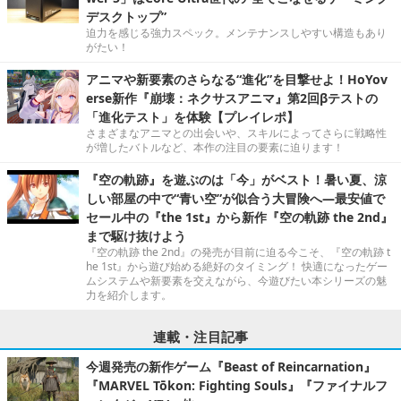
デスクトップ”
迫力を感じる強力スペック。メンテナンスしやすい構造もあり
がたい！
アニマや新要素のさらなる“進化”を目撃せよ！HoYov
erse新作『崩壊：ネクサスアニマ』第2回βテストの
「進化テスト」を体験【プレイレポ】
さまざまなアニマとの出会いや、スキルによってさらに戦略性
が増したバトルなど、本作の注目の要素に迫ります！
『空の軌跡』を遊ぶのは「今」がベスト！暑い夏、涼
しい部屋の中で“青い空”が似合う大冒険へ―最安値で
セール中の『the 1st』から新作『空の軌跡 the 2nd』
まで駆け抜けよう
『空の軌跡 the 2nd』の発売が目前に迫る今こそ、『空の軌跡 t
he 1st』から遊び始める絶好のタイミング！ 快適になったゲー
ムシステムや新要素を交えながら、今遊びたい本シリーズの魅
力を紹介します。
連載・注目記事
今週発売の新作ゲーム『Beast of Reincarnation』
『MARVEL Tōkon: Fighting Souls』『ファイナルフ