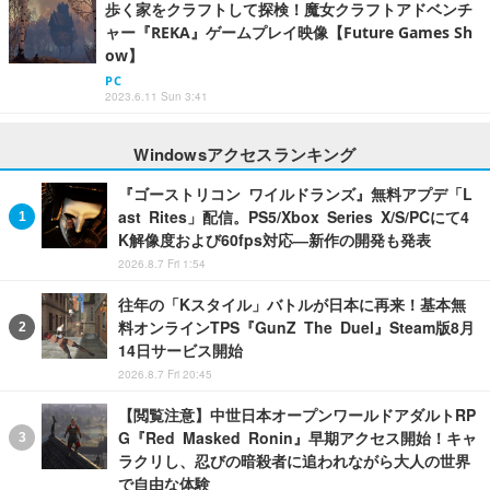
歩く家をクラフトして探検！魔女クラフトアドベンチ
ャー『REKA』ゲームプレイ映像【Future Games Sh
ow】
PC
2023.6.11 Sun 3:41
Windowsアクセスランキング
『ゴーストリコン ワイルドランズ』無料アプデ「L
ast Rites」配信。PS5/Xbox Series X/S/PCにて4
K解像度および60fps対応―新作の開発も発表
2026.8.7 Fri 1:54
往年の「Kスタイル」バトルが日本に再来！基本無
料オンラインTPS『GunZ The Duel』Steam版8月
14日サービス開始
2026.8.7 Fri 20:45
【閲覧注意】中世日本オープンワールドアダルトRP
G『Red Masked Ronin』早期アクセス開始！キャ
ラクリし、忍びの暗殺者に追われながら大人の世界
で自由な体験