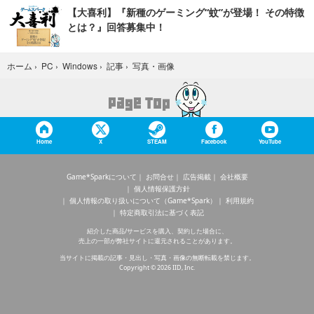
【大喜利】『新種のゲーミング“蚊”が登場！ その特徴
とは？』回答募集中！
写真・画像
ホーム
›
PC
›
Windows
›
記事
›
Home
X
STEAM
Facebook
YouTube
Game*Sparkについて
お問合せ
広告掲載
会社概要
個人情報保護方針
個人情報の取り扱いについて（Game*Spark）
利用規約
特定商取引法に基づく表記
紹介した商品/サービスを購入、契約した場合に、
売上の一部が弊社サイトに還元されることがあります。
当サイトに掲載の記事・見出し・写真・画像の無断転載を禁じます。
Copyright © 2026 IID, Inc.