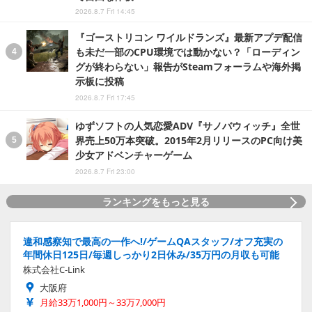
2026.8.7 Fri 14:45
『ゴーストリコン ワイルドランズ』最新アプデ配信
も未だ一部のCPU環境では動かない？「ローディン
グが終わらない」報告がSteamフォーラムや海外掲
示板に投稿
2026.8.7 Fri 17:45
ゆずソフトの人気恋愛ADV『サノバウィッチ』全世
界売上50万本突破。2015年2月リリースのPC向け美
少女アドベンチャーゲーム
2026.8.7 Fri 23:00
ランキングをもっと見る
違和感察知で最高の一作へ!/ゲームQAスタッフ/オフ充実の
年間休日125日/毎週しっかり2日休み/35万円の月収も可能
株式会社C-Link
大阪府
月給33万1,000円～33万7,000円