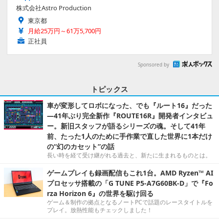
株式会社Astro Production
東京都
月給25万円～61万5,700円
正社員
Sponsored by
トピックス
車が変形してロボになった、でも『ルート16』だった
―41年ぶり完全新作『ROUTE16R』開発者インタビュ
ー。新旧スタッフが語るシリーズの魂。そして41年
前、たった1人のために手作業で直した世界に1本だけ
の“幻のカセット”の話
長い時を経て受け継がれる過去と、新たに生まれるものとは。
ゲームプレイも録画配信もこれ1台。AMD Ryzen™ AI
プロセッサ搭載の「G TUNE P5-A7G60BK-D」で『Fo
rza Horizon 6』の世界を駆け回る
ゲーム＆制作の拠点となるノートPCで話題のレースタイトルを
プレイ。放熱性能もチェックしました！