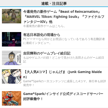
連載・注目記事
今週発売の新作ゲーム『Beast of Reincarnation』
『MARVEL Tōkon: Fighting Souls』『ファイナルフ
ァンタジーXIV』他
今週発売の新作ゲームはこちら。
有志日本語化の現場から
PCゲーマーなら何かとお世話になっているであろう有志翻訳者
に連続インタビュー。
吉田輝和のゲームプレイ絵日記
もはやゲムスパの顔！どこかで見かけた吉田さんのゲーム絵日
記
【大人気4コマ】じゃんげま（Junk Gaming Maide
n）
Game*Sparkの一大コンテンツに成長した4コマ。単行本も好評
発売中！
Game*Spark/インサイド公式ディスコードサーバー
好評稼働中！