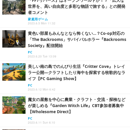
『FF7リバース』はオープンワールドか！？「広大な
世界を、高い自由度と多彩な物語で旅する」との開発
者コメント
家庭用ゲーム
2023.6.5 Mon 11:32
黄色い部屋もみんなとなら怖くない…？Co-op対応の
「The Backrooms」サバイバルホラー『Backrooms
Society』配信開始
PC
2023.6.20 Tue 13:09
美しい南の島でのんびり生活『Critter Cove』トレイ
ラー公開―クラフトしたり海中を探索する牧歌的なラ
イフ【PC Gaming Show】
PC
2023.6.12 Mon 6:42
魔女の屋敷を中心に農業・クラフト・交流・探検など
が楽しめる『Garden Witch Life』CBT参加者募集中
【Wholesome Direct】
PC
2023.6.11 Sun 6:10