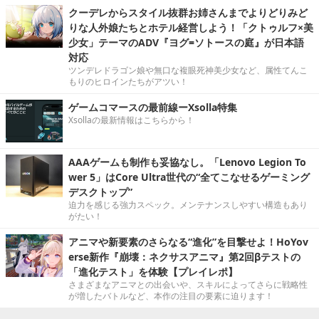
クーデレからスタイル抜群お姉さんまでよりどりみど
りな人外娘たちとホテル経営しよう！「クトゥルフ×美
少女」テーマのADV『ヨグ=ソトースの庭』が日本語
対応
ツンデレドラゴン娘や無口な複眼死神美少女など、属性てんこ
もりのヒロインたちがアツい！
ゲームコマースの最前線ーXsolla特集
Xsollaの最新情報はこちらから！
AAAゲームも制作も妥協なし。「Lenovo Legion To
wer 5」はCore Ultra世代の“全てこなせるゲーミング
デスクトップ”
迫力を感じる強力スペック。メンテナンスしやすい構造もあり
がたい！
アニマや新要素のさらなる“進化”を目撃せよ！HoYov
erse新作『崩壊：ネクサスアニマ』第2回βテストの
「進化テスト」を体験【プレイレポ】
さまざまなアニマとの出会いや、スキルによってさらに戦略性
が増したバトルなど、本作の注目の要素に迫ります！