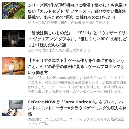
シリーズ第1作が現行機向けに復活！懐かしくも色褪せ
ない『カルドセプト ザ ファースト』遊びやすい機能も
搭載で、あらためて“原典”に触れるのにぴったり
シリーズ第1作が現行機向けの新機能を備えて復活！
「冒険は楽しいものだ」 ─『FF11』と『ウィザードリ
ィ ヴァリアンツ ダフネ』、"優しくないRPG"の沼にど
っぷり沈んだ4人の話
ふたつの沼の住人たちが語る奥深さとは。
【キャリアクエスト】ゲーム作りを仕事にするという
こと。セガの若手の事例に見る，ゲームプログラマと
いう働き方
Game*Sparkと4Gamerの合同による就活イベント「キャリア
クエスト」の第4回が東京都立産業貿易センター浜松町館で開催
されました。このイベントに合わせて取材した、各社の現場で
実際に働いている若手社員へのインタビューをお届けします。
GeForce NOWで『Forza Horizon 6』をプレイ。ハ
ンドルコントローラー×クラウドゲーミングの底力を体
感
体感的にラグはほぼ無し。グラフィックスはもちろん最高設定
でプレイ可能！