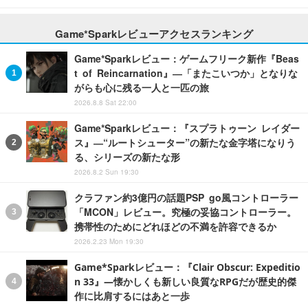
Game*Sparkレビューアクセスランキング
Game*Sparkレビュー：ゲームフリーク新作『Beas
t of Reincarnation』―「またこいつか」となりな
がらも心に残る一人と一匹の旅
2026.8.8 Sat 22:00
Game*Sparkレビュー：『スプラトゥーン レイダー
ス』―“ルートシューター”の新たな金字塔になりう
る、シリーズの新たな形
2026.8.2 Sun 19:30
クラファン約3億円の話題PSP go風コントローラー
「MCON」レビュー。究極の妥協コントローラー。
携帯性のためにどれほどの不満を許容できるか
2026.2.23 Mon 19:30
Game*Sparkレビュー：『Clair Obscur: Expeditio
n 33』―懐かしくも新しい良質なRPGだが歴史的傑
作に比肩するにはあと一歩