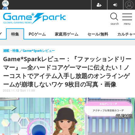
search
menu
グ
特集
PCゲーム
家庭用ゲーム
セール/無料
カルチャ
連載・特集
Game*Sparkレビュー
Game*Sparkレビュー：『ファッションドリー
マー』―全ハードコアゲーマーに伝えたい！ノ
ーコストでアイテム入手し放題のオンラインゲ
ームが崩壊しないワケ 9枚目の写真・画像
2023.11.12 Sun 11:00