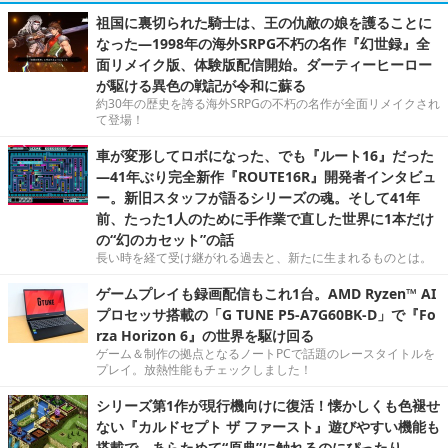
祖国に裏切られた騎士は、王の仇敵の娘を護ることに
なった―1998年の海外SRPG不朽の名作『幻世録』全
面リメイク版、体験版配信開始。ダーティーヒーロー
が駆ける異色の戦記が令和に蘇る
約30年の歴史を誇る海外SRPGの不朽の名作が全面リメイクされ
て登場！
車が変形してロボになった、でも『ルート16』だった
―41年ぶり完全新作『ROUTE16R』開発者インタビュ
ー。新旧スタッフが語るシリーズの魂。そして41年
前、たった1人のために手作業で直した世界に1本だけ
の“幻のカセット”の話
長い時を経て受け継がれる過去と、新たに生まれるものとは。
ゲームプレイも録画配信もこれ1台。AMD Ryzen™ AI
プロセッサ搭載の「G TUNE P5-A7G60BK-D」で『Fo
rza Horizon 6』の世界を駆け回る
ゲーム＆制作の拠点となるノートPCで話題のレースタイトルを
プレイ。放熱性能もチェックしました！
シリーズ第1作が現行機向けに復活！懐かしくも色褪せ
ない『カルドセプト ザ ファースト』遊びやすい機能も
搭載で、あらためて“原典”に触れるのにぴったり