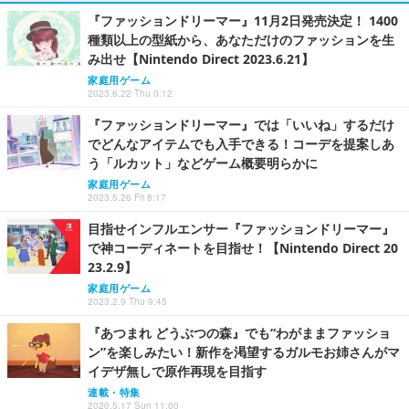
『ファッションドリーマー』11月2日発売決定！ 1400
種類以上の型紙から、あなただけのファッションを生
み出せ【Nintendo Direct 2023.6.21】
家庭用ゲーム
2023.6.22 Thu 0:12
『ファッションドリーマー』では「いいね」するだけ
でどんなアイテムでも入手できる！コーデを提案しあ
う「ルカット」などゲーム概要明らかに
家庭用ゲーム
2023.5.26 Fri 8:17
目指せインフルエンサー『ファッションドリーマー』
で神コーディネートを目指せ！【Nintendo Direct 20
23.2.9】
家庭用ゲーム
2023.2.9 Thu 9:45
『あつまれ どうぶつの森』でも“わがままファッショ
ン”を楽しみたい！新作を渇望するガルモお姉さんがマ
イデザ無しで原作再現を目指す
連載・特集
2020.5.17 Sun 11:00