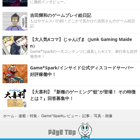
に連続インタビュー。
吉田輝和のゲームプレイ絵日記
もはやゲムスパの顔！どこかで見かけた吉田さんのゲーム絵日
記
【大人気4コマ】じゃんげま（Junk Gaming Maide
n）
Game*Sparkの一大コンテンツに成長した4コマ。単行本も好評
発売中！
Game*Spark/インサイド公式ディスコードサーバー
好評稼働中！
【大喜利】『新種のゲーミング“蚊”が登場！ その特徴
とは？』回答募集中！
写真・画像
ホーム
›
連載・特集
›
Game*Sparkレビュー
›
記事
›