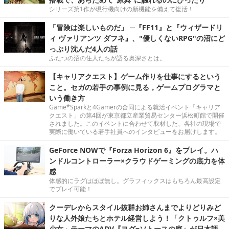
シリーズ第1作が現行機向けの新機能を備えて復活！
「冒険は楽しいものだ」 ─『FF11』と『ウィザードリ
ィ ヴァリアンツ ダフネ』、"優しくないRPG"の沼にど
っぷり沈んだ4人の話
ふたつの沼の住人たちが語る奥深さとは。
【キャリアクエスト】ゲーム作りを仕事にするという
こと。セガの若手の事例に見る，ゲームプログラマと
いう働き方
Game*Sparkと4Gamerの合同による就活イベント「キャリア
クエスト」の第4回が東京都立産業貿易センター浜松町館で開催
されました。このイベントに合わせて取材した、各社の現場で
実際に働いている若手社員へのインタビューをお届けします。
GeForce NOWで『Forza Horizon 6』をプレイ。ハ
ンドルコントローラー×クラウドゲーミングの底力を体
感
体感的にラグはほぼ無し。グラフィックスはもちろん最高設定
でプレイ可能！
クーデレからスタイル抜群お姉さんまでよりどりみど
りな人外娘たちとホテル経営しよう！「クトゥルフ×美
少女」テーマのADV『ヨグ=ソトースの庭』が日本語