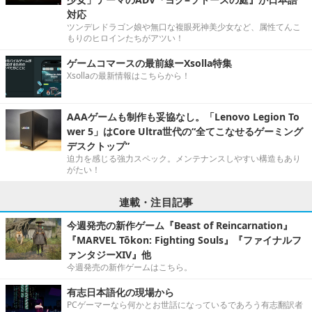
対応
ツンデレドラゴン娘や無口な複眼死神美少女など、属性てんこ
もりのヒロインたちがアツい！
ゲームコマースの最前線ーXsolla特集
Xsollaの最新情報はこちらから！
AAAゲームも制作も妥協なし。「Lenovo Legion To
wer 5」はCore Ultra世代の“全てこなせるゲーミング
デスクトップ”
迫力を感じる強力スペック。メンテナンスしやすい構造もあり
がたい！
連載・注目記事
今週発売の新作ゲーム『Beast of Reincarnation』
『MARVEL Tōkon: Fighting Souls』『ファイナルフ
ァンタジーXIV』他
今週発売の新作ゲームはこちら。
有志日本語化の現場から
PCゲーマーなら何かとお世話になっているであろう有志翻訳者