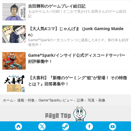
吉田輝和のゲームプレイ絵日記
もはやゲムスパの顔！どこかで見かけた吉田さんのゲーム絵日
記
【大人気4コマ】じゃんげま（Junk Gaming Maide
n）
Game*Sparkの一大コンテンツに成長した4コマ。単行本も好評
発売中！
Game*Spark/インサイド公式ディスコードサーバー
好評稼働中！
【大喜利】『新種のゲーミング“蚊”が登場！ その特徴
とは？』回答募集中！
写真・画像
ホーム
›
連載・特集
›
Game*Sparkレビュー
›
記事
›