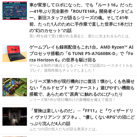
車が変形してロボになった、でも『ルート16』だった
―41年ぶり完全新作『ROUTE16R』開発者インタビュ
ー。新旧スタッフが語るシリーズの魂。そして41年
前、たった1人のために手作業で直した世界に1本だけ
の“幻のカセット”の話
長い時を経て受け継がれる過去と、新たに生まれるものとは。
ゲームプレイも録画配信もこれ1台。AMD Ryzen™ AI
プロセッサ搭載の「G TUNE P5-A7G60BK-D」で『Fo
rza Horizon 6』の世界を駆け回る
ゲーム＆制作の拠点となるノートPCで話題のレースタイトルを
プレイ。放熱性能もチェックしました！
シリーズ第1作が現行機向けに復活！懐かしくも色褪せ
ない『カルドセプト ザ ファースト』遊びやすい機能も
搭載で、あらためて“原典”に触れるのにぴったり
シリーズ第1作が現行機向けの新機能を備えて復活！
「冒険は楽しいものだ」 ─『FF11』と『ウィザードリ
ィ ヴァリアンツ ダフネ』、"優しくないRPG"の沼にど
っぷり沈んだ4人の話
ふたつの沼の住人たちが語る奥深さとは。