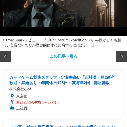
Game*Sparkレビュー：『Clair Obscur: Expedition 33』―懐かしくも新
しい良質なRPGだが歴史的傑作に比肩するにはあと一歩
この記事へ戻る
カードゲーム製造スタッフ・定着率高い「正社員」第2新卒
歓迎・昇給あり・年間休日125日・賞与年2回・港区赤坂
株式会社小林
東京都
月給23万4,400円～37万円
正社員
「27卒」ゲーム周辺機器・コントローラーの組立スタッフ/