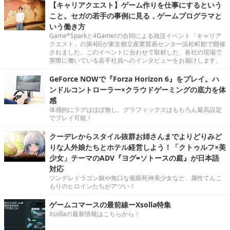
【キャリアクエスト】ゲーム作りを仕事にするという
こと。セガの若手の事例に見る，ゲームプログラマと
いう働き方
Game*Sparkと4Gamerの合同による就活イベント「キャリア
クエスト」の第4回が東京都立産業貿易センター浜松町館で開催
されました。このイベントに合わせて取材した、各社の現場で
実際に働いている若手社員へのインタビューをお届けします。
GeForce NOWで『Forza Horizon 6』をプレイ。ハ
ンドルコントローラー×クラウドゲーミングの底力を体
感
体感的にラグはほぼ無し。グラフィックスはもちろん最高設定
でプレイ可能！
クーデレからスタイル抜群お姉さんまでよりどりみど
りな人外娘たちとホテル経営しよう！「クトゥルフ×美
少女」テーマのADV『ヨグ=ソトースの庭』が日本語
対応
ツンデレドラゴン娘や無口な複眼死神美少女など、属性てんこ
もりのヒロインたちがアツい！
ゲームコマースの最前線ーXsolla特集
Xsollaの最新情報はこちらから！