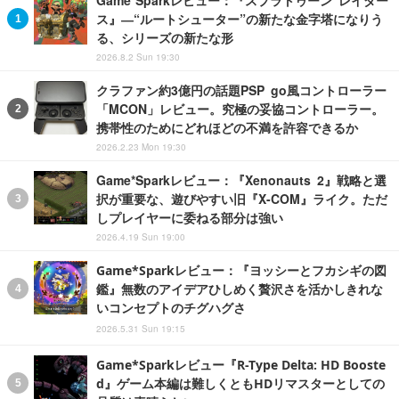
ス』―“ルートシューター”の新たな金字塔になりう
る、シリーズの新たな形
2026.8.2 Sun 19:30
クラファン約3億円の話題PSP go風コントローラー
「MCON」レビュー。究極の妥協コントローラー。
携帯性のためにどれほどの不満を許容できるか
2026.2.23 Mon 19:30
Game*Sparkレビュー：『Xenonauts 2』戦略と選
択が重要な、遊びやすい旧『X-COM』ライク。ただ
しプレイヤーに委ねる部分は強い
2026.4.19 Sun 19:00
Game*Sparkレビュー：『ヨッシーとフカシギの図
鑑』無数のアイデアひしめく贅沢さを活かしきれな
いコンセプトのチグハグさ
2026.5.31 Sun 19:15
Game*Sparkレビュー『R-Type Delta: HD Booste
d』ゲーム本編は難しくともHDリマスターとしての