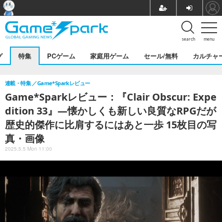
search
menu
グ
特集
PCゲーム
家庭用ゲーム
セール/無料
カルチャ
連載・特集
Game*Sparkレビュー
Game*Sparkレビュー：『Clair Obscur: Expe
dition 33』―懐かしくも新しい良質なRPGだが
歴史的傑作に比肩するにはあと一歩 15枚目の写
真・画像
2025.5.5 Mon 11:00