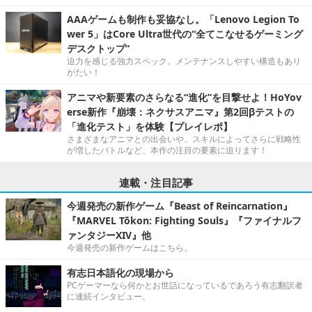
AAAゲームも制作も妥協なし。「Lenovo Legion To
wer 5」はCore Ultra世代の“全てこなせるゲーミング
デスクトップ”
迫力を感じる強力スペック。メンテナンスしやすい構造もあり
がたい！
アニマや新要素のさらなる“進化”を目撃せよ！HoYov
erse新作『崩壊：ネクサスアニマ』第2回βテストの
「進化テスト」を体験【プレイレポ】
さまざまなアニマとの出会いや、スキルによってさらに戦略性
が増したバトルなど、本作の注目の要素に迫ります！
連載・注目記事
今週発売の新作ゲーム『Beast of Reincarnation』
『MARVEL Tōkon: Fighting Souls』『ファイナルフ
ァンタジーXIV』他
今週発売の新作ゲームはこちら。
有志日本語化の現場から
PCゲーマーなら何かとお世話になっているであろう有志翻訳者
に連続インタビュー。