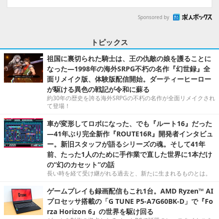
Sponsored by
トピックス
祖国に裏切られた騎士は、王の仇敵の娘を護ることに
なった―1998年の海外SRPG不朽の名作『幻世録』全
面リメイク版、体験版配信開始。ダーティーヒーロー
が駆ける異色の戦記が令和に蘇る
約30年の歴史を誇る海外SRPGの不朽の名作が全面リメイクされ
て登場！
車が変形してロボになった、でも『ルート16』だった
―41年ぶり完全新作『ROUTE16R』開発者インタビュ
ー。新旧スタッフが語るシリーズの魂。そして41年
前、たった1人のために手作業で直した世界に1本だけ
の“幻のカセット”の話
長い時を経て受け継がれる過去と、新たに生まれるものとは。
ゲームプレイも録画配信もこれ1台。AMD Ryzen™ AI
プロセッサ搭載の「G TUNE P5-A7G60BK-D」で『Fo
rza Horizon 6』の世界を駆け回る