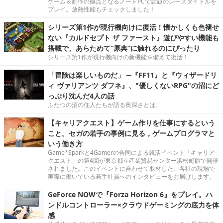
ゲーム＆制作の拠点となるノートPCで話題のレースタイトルを
プレイ。放熱性能もチェックしました！
シリーズ第1作が現行機向けに復活！懐かしくも色褪せ
ない『カルドセプト ザ ファースト』遊びやすい機能も
搭載で、あらためて“原典”に触れるのにぴったり
シリーズ第1作が現行機向けの新機能を備えて復活！
「冒険は楽しいものだ」 ─『FF11』と『ウィザードリ
ィ ヴァリアンツ ダフネ』、"優しくないRPG"の沼にど
っぷり沈んだ4人の話
ふたつの沼の住人たちが語る奥深さとは。
【キャリアクエスト】ゲーム作りを仕事にするという
こと。セガの若手の事例に見る，ゲームプログラマと
いう働き方
Game*Sparkと4Gamerの合同による就活イベント「キャリア
クエスト」の第4回が東京都立産業貿易センター浜松町館で開催
されました。このイベントに合わせて取材した、各社の現場で
実際に働いている若手社員へのインタビューをお届けします。
GeForce NOWで『Forza Horizon 6』をプレイ。ハ
ンドルコントローラー×クラウドゲーミングの底力を体
感