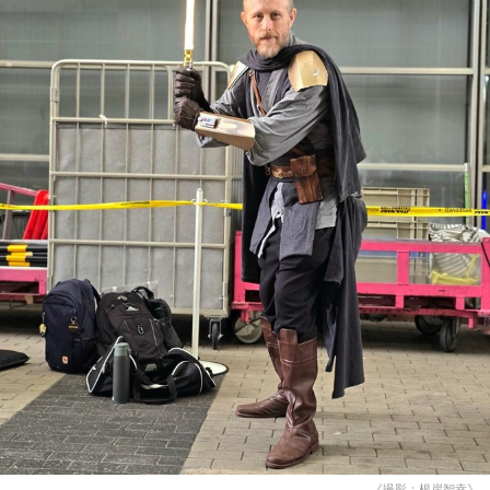
《撮影：根岸智幸》