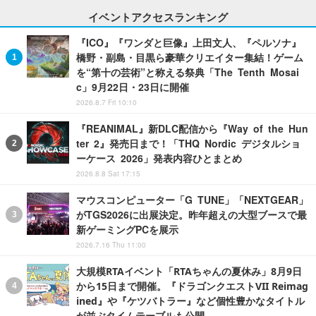
イベントアクセスランキング
『ICO』『ワンダと巨像』上田文人、『ペルソナ』
橋野・副島・目黒ら豪華クリエイター集結！ゲーム
を“第十の芸術”と称える祭典「The Tenth Mosai
c」9月22日・23日に開催
2026.8.7 Fri 10:10
『REANIMAL』新DLC配信から『Way of the Hun
ter 2』発売日まで！「THQ Nordic デジタルショ
ーケース 2026」発表内容ひとまとめ
2026.8.8 Sat 17:15
マウスコンピューター「G TUNE」「NEXTGEAR」
がTGS2026に出展決定。昨年超えの大型ブースで最
新ゲーミングPCを展示
2026.7.16 Thu 11:00
大規模RTAイベント「RTAちゃんの夏休み」8月9日
から15日まで開催。『ドラゴンクエストVII Reimag
ined』や『ケツバトラー』など個性豊かなタイトル
が並ぶタイムテーブルも公開