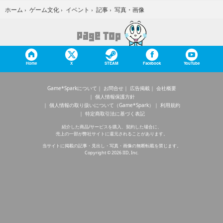
写真・画像
ホーム
›
ゲーム文化
›
イベント
›
記事
›
Home
X
STEAM
Facebook
YouTube
Game*Sparkについて
お問合せ
広告掲載
会社概要
個人情報保護方針
個人情報の取り扱いについて（Game*Spark）
利用規約
特定商取引法に基づく表記
紹介した商品/サービスを購入、契約した場合に、
売上の一部が弊社サイトに還元されることがあります。
当サイトに掲載の記事・見出し・写真・画像の無断転載を禁じます。
Copyright © 2026 IID, Inc.