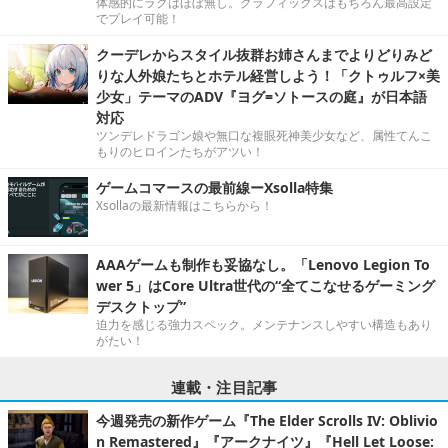
体感的にラグはほぼ無し。グラフィックスはもちろん最高設定
でプレイ可能！
クーデレからスタイル抜群お姉さんまでよりどりみど
りな人外娘たちとホテル経営しよう！「クトゥルフ×美
少女」テーマのADV『ヨグ=ソトースの庭』が日本語
対応
ツンデレドラゴン娘や無口な複眼死神美少女など、属性てんこ
もりのヒロインたちがアツい！
ゲームコマースの最前線ーXsolla特集
Xsollaの最新情報はこちらから！
AAAゲームも制作も妥協なし。「Lenovo Legion To
wer 5」はCore Ultra世代の“全てこなせるゲーミング
デスクトップ”
迫力を感じる強力スペック。メンテナンスしやすい構造もあり
がたい！
連載・注目記事
今週発売の新作ゲーム『The Elder Scrolls IV: Oblivio
n Remastered』『アークナイツ』『Hell Let Loose: