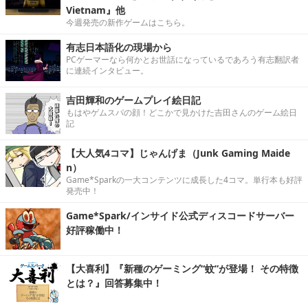
Vietnam』他
今週発売の新作ゲームはこちら。
有志日本語化の現場から
PCゲーマーなら何かとお世話になっているであろう有志翻訳者
に連続インタビュー。
吉田輝和のゲームプレイ絵日記
もはやゲムスパの顔！どこかで見かけた吉田さんのゲーム絵日
記
【大人気4コマ】じゃんげま（Junk Gaming Maide
n）
Game*Sparkの一大コンテンツに成長した4コマ。単行本も好評
発売中！
Game*Spark/インサイド公式ディスコードサーバー
好評稼働中！
【大喜利】『新種のゲーミング“蚊”が登場！ その特徴
とは？』回答募集中！