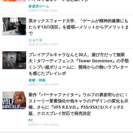
家庭用ゲーム
2025.5.10 Sat 16:42
英オックスフォード大学、「ゲームが精神的健康にも
たらす13の項目」を提唱―メリットからデメリットま
で
ニュース
2025.5.12 Mon 13:57
プレイアブルキャラなんと30人、遊び方だって無限
大！タワーディフェンス『Tower Dominion』の手堅
くシブい超ボリュームに、開発からの熱いラブレター
を感じたプレイレポ
連載・特集
2025.5.11 Sun 19:00
新作『バーチャファイター』ウルフの勇姿明らかに！
ストーリー要素強化や他キャラのデザインの変化も示
唆。さらに『VF5 R.E.V.O.』PS5/XSX|S/スイッチ2
版、クロスプレイ対応で発売決定
PC
2025.5.11 Sun 23:46