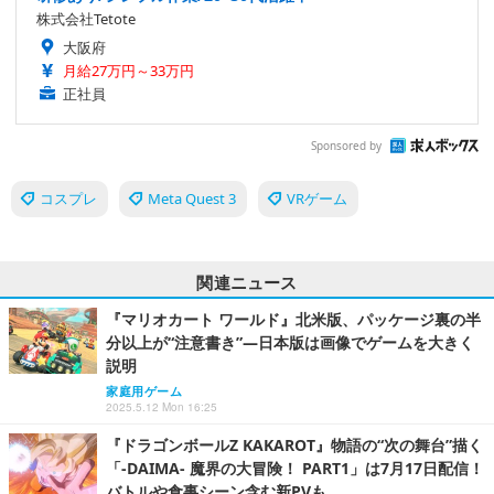
株式会社Tetote
大阪府
月給27万円～33万円
正社員
Sponsored by
コスプレ
Meta Quest 3
VRゲーム
関連ニュース
『マリオカート ワールド』北米版、パッケージ裏の半
分以上が“注意書き”―日本版は画像でゲームを大きく
説明
家庭用ゲーム
2025.5.12 Mon 16:25
『ドラゴンボールZ KAKAROT』物語の“次の舞台”描く
「-DAIMA- 魔界の大冒険！ PART1」は7月17日配信！
バトルや食事シーン含む新PVも