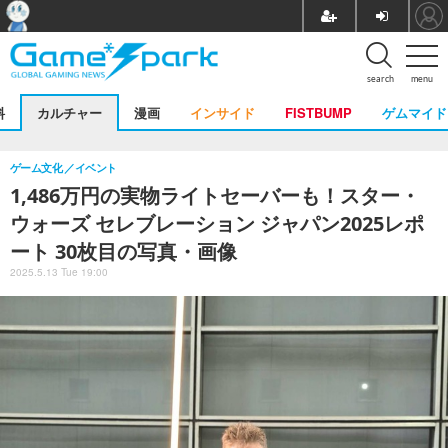
search
menu
料
カルチャー
漫画
インサイド
FISTBUMP
ゲムマイド
ゲーム文化
イベント
1,486万円の実物ライトセーバーも！スター・
ウォーズ セレブレーション ジャパン2025レポ
ート 30枚目の写真・画像
2025.5.13 Tue 19:00