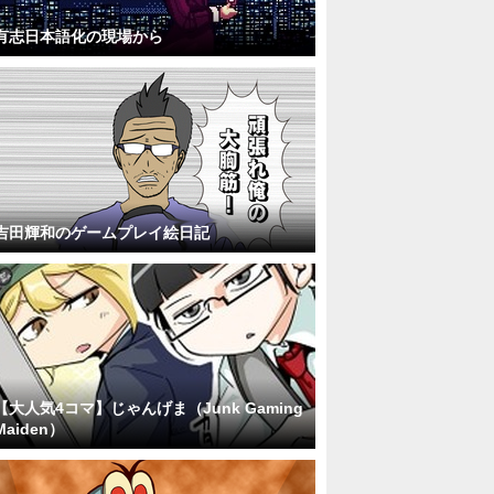
有志日本語化の現場から
吉田輝和のゲームプレイ絵日記
【大人気4コマ】じゃんげま（Junk Gaming
Maiden）