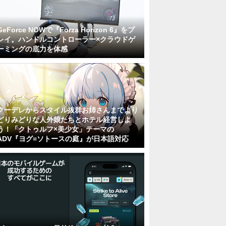
GeForce NOWで『Forza Horizon 6』をプ
レイ。ハンドルコントローラー×クラウドゲ
ーミングの底力を体感
クーデレからスタイル抜群お姉さんまでより
どりみどりな人外娘たちとホテル経営しよ
う！「クトゥルフ×美少女」テーマの
ADV『ヨグ=ソトースの庭』が日本語対応