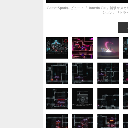
Game*Sparkレビュー：『Haneda Girl』
ション。リトラ