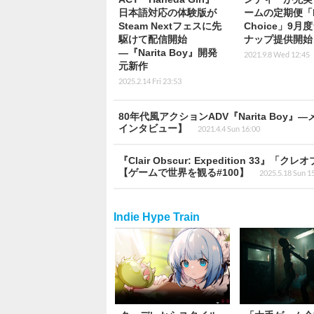
日本語対応の体験版が
ームの定期便「H
Steam Nextフェスに先
Choice」9月
駆けて配信開始
ナップ提供開始
―『Narita Boy』開発
2021.9.8 Wed 12:45
元新作
2025.2.14 Fri 23:53
80年代風アクションADV『Narita B
インタビュー】
2021.4.4 Sun 16:00
『Clair Obscur: Expedition
【ゲームで世界を観る#100】
2025.5.18 Sun 1
Indie Hype Train