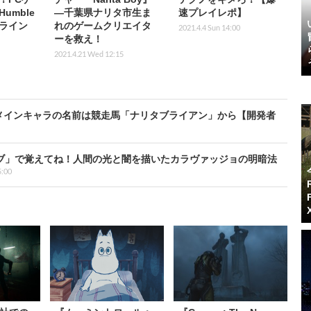
umble
―千葉県ナリタ市生ま
速プレイレポ】
度ライン
れのゲームクリエイタ
2021.4.4 Sun 14:00
ーを救え！
2021.4.21 Wed 12:15
oy』―メインキャラの名前は競走馬「ナリタブライアン」から【開発者
 33』「クレオブ」で覚えてね！人間の光と闇を描いたカラヴァッジョの明暗法
5:00