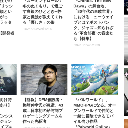
社での
『ムーミントロール：
『Cronos: The New
ブリッシ
冬のぬくもり』で過ご
Dawn』の舞台地、
頼とい
す白銀のひととき─静
「80年代の東欧世界」
がっ
寂と孤独が教えてくれ
におけるニューウェイ
ラッタ
る「優しさ」の形
ブとは？ポストパン
ク、ジャズ…知られざ
2026.5.13 Wed 12:00
』【開発者
る“革命前夜”の音楽た
ち【特集】
2026.3.1 Sun 20:30
向け特
【訃報】DFM創設者・
『パルワールド』、
あり】
梅崎伸幸氏が急逝。43
MMORPGになる。オー
m
歳―日本初の給与制プ
プンワールドで仲間と
ーズンシス
ロゲーミングチームを
一緒に冒険できるモバ
ジョン
作った先駆者
イル向け作品
！ワイプあ
『Palworld Online』
2026.8.3 Mon 15:12