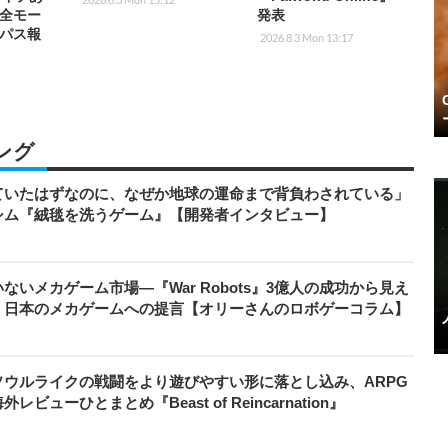
全モー
発表
パス報
2026.8.3 Mon 13:17
ング
ていたはずなのに、なぜか地球の運命まで背負わされている」
シム『絨毯を洗うゲーム』【開発者インタビュー】
いメカゲーム市場―『War Robots』3億人の成功から見え
、日本のメカゲームへの提言【オリーさんのロボゲーコラム】
ウルライクの戦闘をより遊びやすい形に落とし込み、ARPG
ューひとまとめ『Beast of Reincarnation』