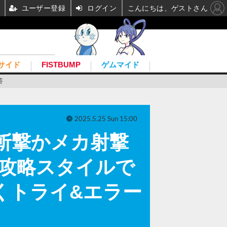
ユーザー登録
ログイン
こんにちは、ゲストさん
サイド
FISTBUMP
ゲムマイド
答
2025.5.25 Sun 15:00
rl』斬撃かメカ射撃
な攻略スタイルで
くトライ&エラー