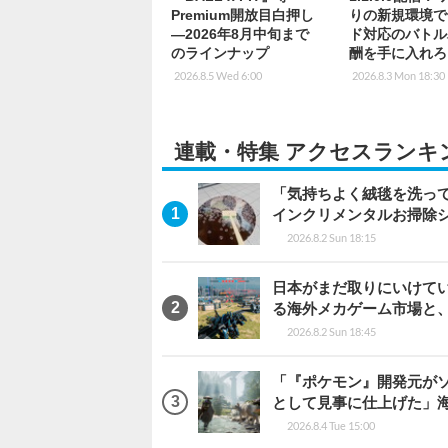
Premium開放目白押し
りの新規環境で
―2026年8月中旬まで
ド対応のバトル
のラインナップ
酬を手に入れろ
2026.8.5 Wed 6:00
2026.8.3 Mon 18:30
連載・特集 アクセスランキ
「気持ちよく絨毯を洗っ
インクリメンタルお掃除
2026.8.2 Sun 18:15
日本がまだ取りにいけていな
る海外メカゲーム市場と
2026.8.2 Sun 18:45
「『ポケモン』開発元がソ
として見事に仕上げた」海外レビ
2026.8.4 Tue 15:00