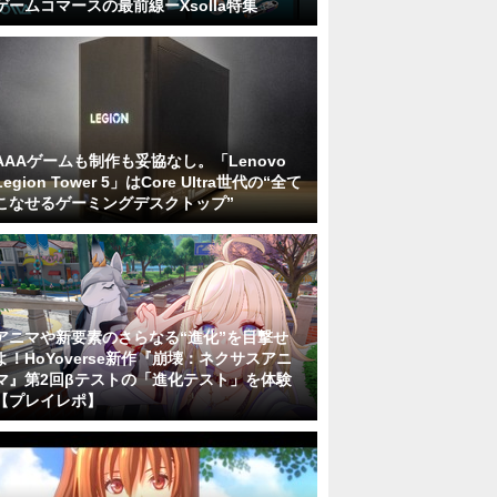
ゲームコマースの最前線ーXsolla特集
AAAゲームも制作も妥協なし。「Lenovo
Legion Tower 5」はCore Ultra世代の“全て
こなせるゲーミングデスクトップ”
アニマや新要素のさらなる“進化”を目撃せ
よ！HoYoverse新作『崩壊：ネクサスアニ
マ』第2回βテストの「進化テスト」を体験
【プレイレポ】