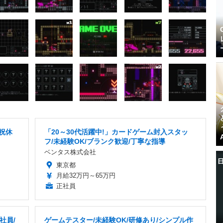
祝休
「20～30代活躍中!」カードゲーム封入スタッ
フ/未経験OK/ブランク歓迎/丁寧な指導
ベンタス株式会社
東京都
月給32万円～65万円
正社員
社員/
ゲームテスター/未経験OK/研修あり/シンプル作