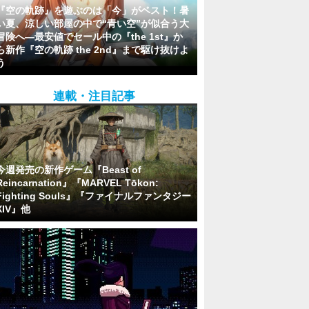
『空の軌跡』を遊ぶのは「今」がベスト！暑
い夏、涼しい部屋の中で“青い空”が似合う大
冒険へ―最安値でセール中の『the 1st』か
ら新作『空の軌跡 the 2nd』まで駆け抜けよ
う
連載・注目記事
今週発売の新作ゲーム『Beast of
Reincarnation』『MARVEL Tōkon:
Fighting Souls』『ファイナルファンタジー
XIV』他