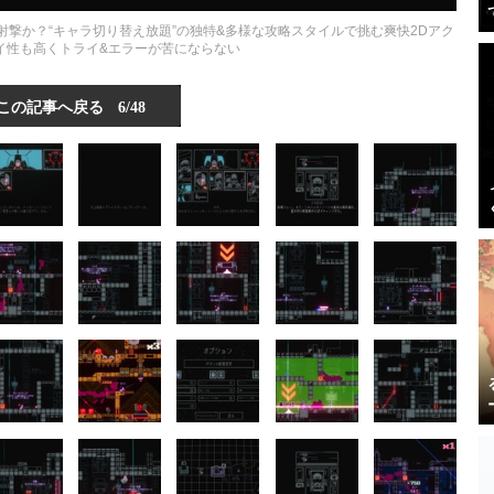
斬撃かメカ射撃か？“キャラ切り替え放題”の独特&多様な攻略スタイルで挑む爽快2Dアク
イ性も高くトライ&エラーが苦にならない
この記事へ戻る
6/48