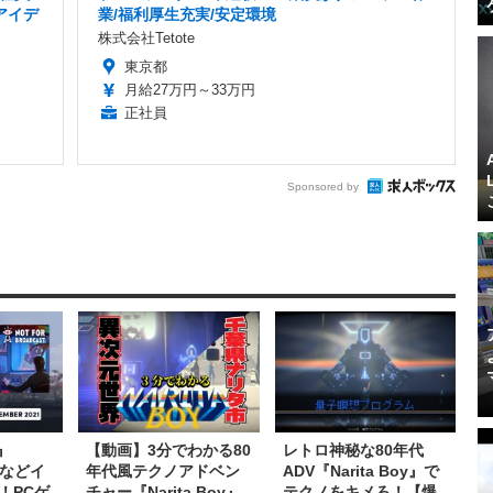
アイデ
業/福利厚生充実/安定環境
株式会社Tetote
東京都
月給27万円～33万円
正社員
Sponsored by
s』
【動画】3分でわかる80
レトロ神秘な80年代
y』などイ
年代風テクノアドベン
ADV『Narita Boy』で
！PCゲ
チャー『Narita Boy』
テクノをキメろ！【爆