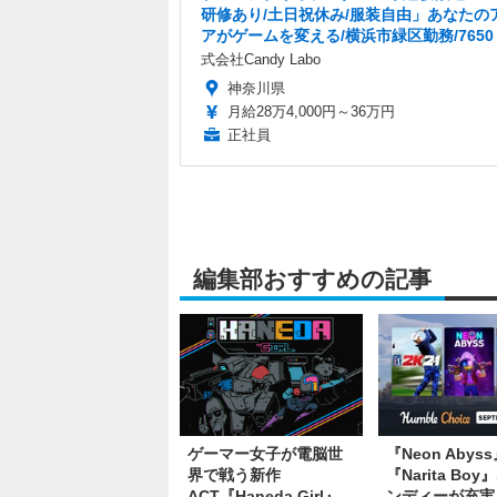
研修あり/土日祝休み/服装自由」あなたの
アがゲームを変える/横浜市緑区勤務/7650
式会社Candy Labo
神奈川県
月給28万4,000円～36万円
正社員
編集部おすすめの記事
ゲーマー女子が電脳世
『Neon Abys
界で戦う新作
『Narita Bo
ACT『Haneda Girl』
ンディーが充実