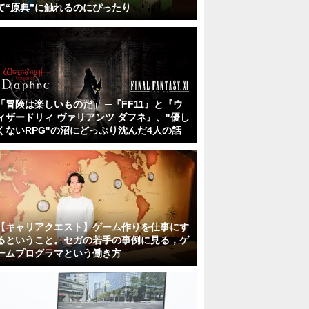
て“原典”に触れるのにぴったり
「冒険は楽しいものだ」 ─『FF11』と『ウ
ィザードリィ ヴァリアンツ ダフネ』、"優し
くないRPG"の沼にどっぷり沈んだ4人の話
【キャリアクエスト】ゲーム作りを仕事にす
るということ。セガの若手の事例に見る，ゲ
ームプログラマという働き方