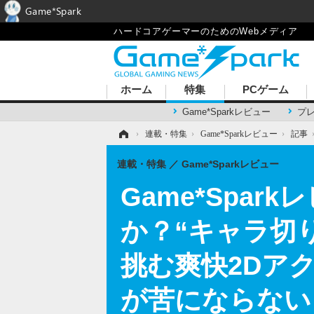
Game*Spark
ハードコアゲーマーのためのWebメディア
ホーム
特集
PCゲーム
Game*Sparkレビュー
プ
ホーム
›
連載・特集
›
Game*Sparkレビュー
›
記事
連載・特集
Game*Sparkレビュー
Game*Spar
か？“キャラ切
挑む爽快2Dア
が苦にならない