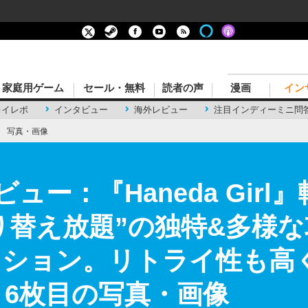
家庭用ゲーム
セール・無料
読者の声
漫画
イン
レイレポ
インタビュー
海外レビュー
注目インディーミニ問
›
写真・画像
kレビュー：『Haneda Gi
り替え放題”の独特&多様
クション。リトライ性も高
 6枚目の写真・画像