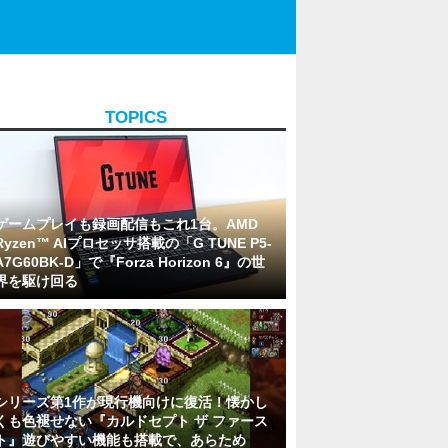
TOPICS
ゲームプレイも録画配信もこれ1台。AMD
Ryzen™ AIプロセッサ搭載の「G TUNE P5-
A7G60BK-D」で『Forza Horizon 6』の世
界を駆け回る
シリーズ第1作が現行機向けに復活！懐かし
くも色褪せない『カルドセプト ザ ファース
ト』遊びやすい機能も搭載で、あらため