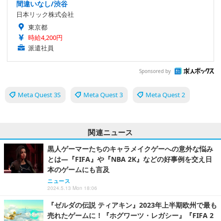
間違いなし/渋谷
日本リック株式会社
東京都
時給4,200円
派遣社員
Sponsored by
Meta Quest 3S
Meta Quest 3
Meta Quest 2
関連ニュース
黒人ゲーマーたちのキャラメイクゲーへの意外な悩み
とは―『FIFA』や『NBA 2K』などの好事例を交え日
本のゲームにも言及
ニュース
2024.5.13 Mon 18:06
『ゼルダの伝説 ティアキン』2023年上半期欧州で最も
売れたゲームに！『ホグワーツ・レガシー』『FIFA 2