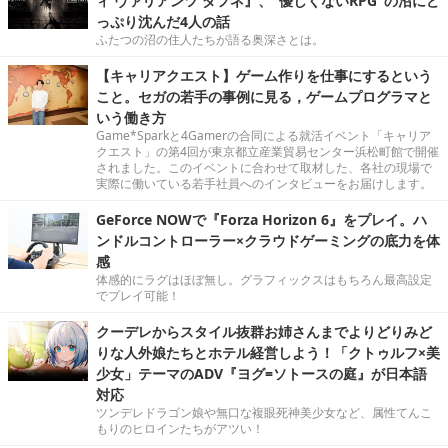
ィ ヴァリアンツ ダフネ』、"優しくないRPG"の沼にど
っぷり沈んだ4人の話
ふたつの沼の住人たちが語る奥深さとは。
【キャリアクエスト】ゲーム作りを仕事にするという
こと。セガの若手の事例に見る，ゲームプログラマと
いう働き方
Game*Sparkと4Gamerの合同による就活イベント「キャリア
クエスト」の第4回が東京都立産業貿易センター浜松町館で開催
されました。このイベントに合わせて取材した、各社の現場で
実際に働いている若手社員へのインタビューをお届けします。
GeForce NOWで『Forza Horizon 6』をプレイ。ハ
ンドルコントローラー×クラウドゲーミングの底力を体
感
体感的にラグはほぼ無し。グラフィックスはもちろん最高設定
でプレイ可能！
クーデレからスタイル抜群お姉さんまでよりどりみど
りな人外娘たちとホテル経営しよう！「クトゥルフ×美
少女」テーマのADV『ヨグ=ソトースの庭』が日本語
対応
ツンデレドラゴン娘や無口な複眼死神美少女など、属性てんこ
もりのヒロインたちがアツい！