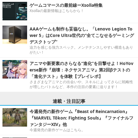
ゲームコマースの最前線ーXsolla特集
Xsollaの最新情報はこちらから！
AAAゲームも制作も妥協なし。「Lenovo Legion To
wer 5」はCore Ultra世代の“全てこなせるゲーミング
デスクトップ”
迫力を感じる強力スペック。メンテナンスしやすい構造もあり
がたい！
アニマや新要素のさらなる“進化”を目撃せよ！HoYov
erse新作『崩壊：ネクサスアニマ』第2回βテストの
「進化テスト」を体験【プレイレポ】
さまざまなアニマとの出会いや、スキルによってさらに戦略性
が増したバトルなど、本作の注目の要素に迫ります！
連載・注目記事
今週発売の新作ゲーム『Beast of Reincarnation』
『MARVEL Tōkon: Fighting Souls』『ファイナルフ
ァンタジーXIV』他
今週発売の新作ゲームはこちら。