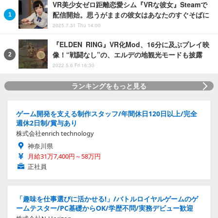
VR美少女ゼロ距離恋愛シム『VRな彼女』Steamで
配信開始。思うがままの彼女はあなたのすぐそばに
2025.7.31 Thu 14:00
『ELDEN RING』VR化Mod、16分に及ぶプレイ映
像！“戦闘なし”の、エルデの地観光モードも披露
2022.5.6 Fri 16:30
ランキングをもっと見る
ゲーム開発を支える制作スタッフ/年間休日120日以上/完全
週休2日制/賞与あり
株式会社enrich technology
神奈川県
月給31万7,400円～58万円
正社員
「趣味を仕事選びに活かせる!」/バトルロイヤルゲームのゲ
ームテスター/PC基礎からOK/学歴不問/実務デビュー歓迎