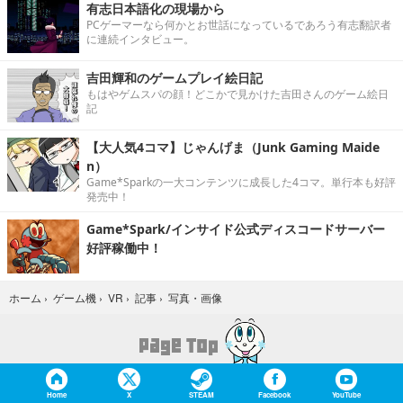
有志日本語化の現場から
PCゲーマーなら何かとお世話になっているであろう有志翻訳者
に連続インタビュー。
吉田輝和のゲームプレイ絵日記
もはやゲムスパの顔！どこかで見かけた吉田さんのゲーム絵日
記
【大人気4コマ】じゃんげま（Junk Gaming Maide
n）
Game*Sparkの一大コンテンツに成長した4コマ。単行本も好評
発売中！
Game*Spark/インサイド公式ディスコードサーバー
好評稼働中！
写真・画像
ホーム
›
ゲーム機
›
VR
›
記事
›
Home
X
STEAM
Facebook
YouTube