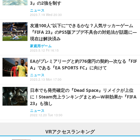
3』の2強を制す
ニュース
2023.7.19 Wed 20:30
友達100人“以下に”できるかな？人気サッカーゲーム
『FIFA 23』のPS5版アプデ不具合の対処法が話題に―
現在は解決済み
家庭用ゲーム
2023.5.12 Fri 16:15
EAがプレミアリーグと約776億円の契約―次なる『FIF
A』である『EA SPORTS FC』に向けて
ニュース
2023.2.13 Mon 17:00
日本でも発売確定の『Dead Space』リメイクが上位
に！Steam売上ランキングまとめ―W杯効果か『FIFA
23』も強し
ニュース
2022.12.20 Tue 13:00
VRアクセスランキング