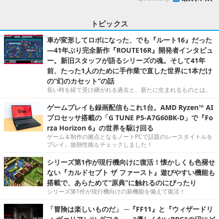
トピックス
車が変形してロボになった、でも『ルート16』だった
―41年ぶり完全新作『ROUTE16R』開発者インタビュ
ー。新旧スタッフが語るシリーズの魂。そして41年
前、たった1人のために手作業で直した世界に1本だけ
の“幻のカセット”の話
長い時を経て受け継がれる過去と、新たに生まれるものとは。
ゲームプレイも録画配信もこれ1台。AMD Ryzen™ AI
プロセッサ搭載の「G TUNE P5-A7G60BK-D」で『Fo
rza Horizon 6』の世界を駆け回る
ゲーム＆制作の拠点となるノートPCで話題のレースタイトルを
プレイ。放熱性能もチェックしました！
シリーズ第1作が現行機向けに復活！懐かしくも色褪せ
ない『カルドセプト ザ ファースト』遊びやすい機能も
搭載で、あらためて“原典”に触れるのにぴったり
シリーズ第1作が現行機向けの新機能を備えて復活！
「冒険は楽しいものだ」 ─『FF11』と『ウィザードリ