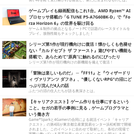
ゲームプレイも録画配信もこれ1台。AMD Ryzen™ AI
プロセッサ搭載の「G TUNE P5-A7G60BK-D」で『Fo
rza Horizon 6』の世界を駆け回る
ゲーム＆制作の拠点となるノートPCで話題のレースタイトルを
プレイ。放熱性能もチェックしました！
シリーズ第1作が現行機向けに復活！懐かしくも色褪せ
ない『カルドセプト ザ ファースト』遊びやすい機能も
搭載で、あらためて“原典”に触れるのにぴったり
シリーズ第1作が現行機向けの新機能を備えて復活！
「冒険は楽しいものだ」 ─『FF11』と『ウィザードリ
ィ ヴァリアンツ ダフネ』、"優しくないRPG"の沼にど
っぷり沈んだ4人の話
ふたつの沼の住人たちが語る奥深さとは。
【キャリアクエスト】ゲーム作りを仕事にするという
こと。セガの若手の事例に見る，ゲームプログラマと
いう働き方
Game*Sparkと4Gamerの合同による就活イベント「キャリア
クエスト」の第4回が東京都立産業貿易センター浜松町館で開催
されました。このイベントに合わせて取材した、各社の現場で
実際に働いている若手社員へのインタビューをお届けします。