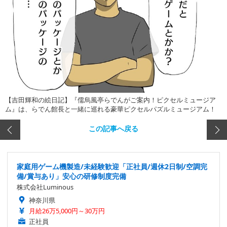
【吉田輝和の絵日記】『儒烏風亭らでんがご案内！ピクセルミュージア
ム』は、らでん館長と一緒に巡れる豪華ピクセルパズルミュージアム！
この記事へ戻る
家庭用ゲーム機製造/未経験歓迎「正社員/週休2日制/空調完
備/賞与あり」安心の研修制度完備
株式会社Luminous
神奈川県
月給26万5,000円～30万円
正社員