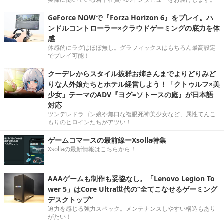
GeForce NOWで『Forza Horizon 6』をプレイ。ハ
ンドルコントローラー×クラウドゲーミングの底力を体
感
体感的にラグはほぼ無し。グラフィックスはもちろん最高設定
でプレイ可能！
クーデレからスタイル抜群お姉さんまでよりどりみど
りな人外娘たちとホテル経営しよう！「クトゥルフ×美
少女」テーマのADV『ヨグ=ソトースの庭』が日本語
対応
ツンデレドラゴン娘や無口な複眼死神美少女など、属性てんこ
もりのヒロインたちがアツい！
ゲームコマースの最前線ーXsolla特集
Xsollaの最新情報はこちらから！
AAAゲームも制作も妥協なし。「Lenovo Legion To
wer 5」はCore Ultra世代の“全てこなせるゲーミング
デスクトップ”
迫力を感じる強力スペック。メンテナンスしやすい構造もあり
がたい！