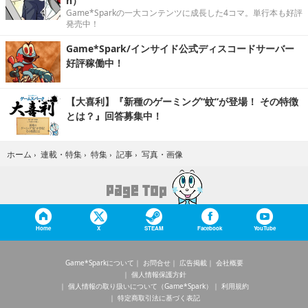
n）
Game*Sparkの一大コンテンツに成長した4コマ。単行本も好評
発売中！
Game*Spark/インサイド公式ディスコードサーバー
好評稼働中！
【大喜利】『新種のゲーミング“蚊”が登場！ その特徴
とは？』回答募集中！
写真・画像
ホーム
›
連載・特集
›
特集
›
記事
›
Home
X
STEAM
Facebook
YouTube
Game*Sparkについて
お問合せ
広告掲載
会社概要
個人情報保護方針
個人情報の取り扱いについて（Game*Spark）
利用規約
特定商取引法に基づく表記