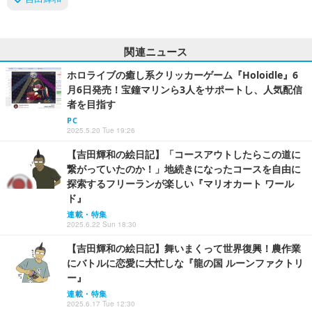
関連ニュース
ホロライブの癒し系クリッカーゲーム『Holoidle』6
月6日発売！宝鐘マリンら3人をサポートし、人気配信
者を目指す
PC
2025.5.20 Tue 19:26
【吉田輝和の絵日記】「コースアウトしたらこの道に
繋がっていたのか！」地続きになったコースを自由に
探索するフリーランが楽しい『マリオカート ワール
ド』
連載・特集
2025.6.22 Sun 18:30
【吉田輝和の絵日記】舞いまくって世界復興！農作業
にバトルに恋愛に大忙しな『龍の国 ルーンファクトリ
ー』
連載・特集
2025.6.17 Tue 12:30