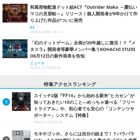
和風荷物配達ドット絵ACT『Outrider Mako ～露払い
マコの見習帖～』リリース！個人開発者が9年かけて作
り上げた作品がついに発売
PC
2025.6.23 Mon 18:14
「幻のドットゲーム」企画が20年越しに復活！？『メ
タスラ』開発者等豪華メンバー集うKOHACHI STUDI
O6月12日の新作発表を告知
ニュース
2025.6.10 Tue 20:33
特集アクセスランキング
スイッチ2版『FF14』から始める新米“ヒカセン”が
知っておきたい10のこと―めっちゃ遊べる「フリー
トライアル」や、初心者でも安心の「コンテンツサ
ポーター」システム【特集】
2026.8.4 Tue 22:20
モネやゴッホ、さらには自分の絵まで！？バラバラ