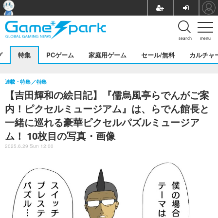
search
menu
グ
特集
PCゲーム
家庭用ゲーム
セール/無料
カルチャ
連載・特集
特集
【吉田輝和の絵日記】『儒烏風亭らでんがご案
内！ピクセルミュージアム』は、らでん館長と
一緒に巡れる豪華ピクセルパズルミュージア
ム！ 10枚目の写真・画像
2025.6.29 Sun 12:00