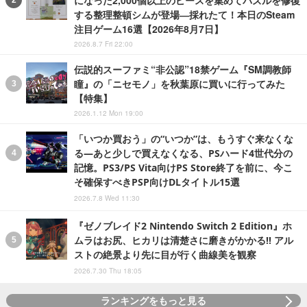
になった2,000個以上のピースを集めてパズルを修復
する整理整頓シムが登場―採れたて！本日のSteam
注目ゲーム16選【2026年8月7日】
2026.8.7 Fri 22:00
伝説的スーファミ“非公認”18禁ゲーム『SM調教師
瞳』の「ニセモノ」を秋葉原に買いに行ってみた
【特集】
2026.1.12 Mon 19:00
「いつか買おう」の“いつか”は、もうすぐ来なくな
る―あと少しで買えなくなる、PSハード4世代分の
記憶。PS3/PS Vita向けPS Store終了を前に、今こ
そ確保すべきPSP向けDLタイトル15選
2026.7.8 Wed 11:30
『ゼノブレイド2 Nintendo Switch 2 Edition』ホ
ムラはお尻、ヒカリは清楚さに磨きがかかる!! アル
ストの絶景より先に目が行く曲線美を観察
2026.7.30 Thu 18:05
ランキングをもっと見る