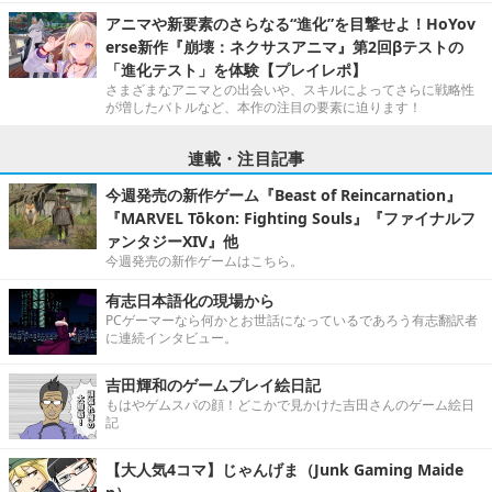
アニマや新要素のさらなる“進化”を目撃せよ！HoYov
erse新作『崩壊：ネクサスアニマ』第2回βテストの
「進化テスト」を体験【プレイレポ】
さまざまなアニマとの出会いや、スキルによってさらに戦略性
が増したバトルなど、本作の注目の要素に迫ります！
連載・注目記事
今週発売の新作ゲーム『Beast of Reincarnation』
『MARVEL Tōkon: Fighting Souls』『ファイナルフ
ァンタジーXIV』他
今週発売の新作ゲームはこちら。
有志日本語化の現場から
PCゲーマーなら何かとお世話になっているであろう有志翻訳者
に連続インタビュー。
吉田輝和のゲームプレイ絵日記
もはやゲムスパの顔！どこかで見かけた吉田さんのゲーム絵日
記
【大人気4コマ】じゃんげま（Junk Gaming Maide