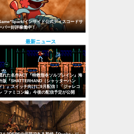
Game*Spark/インサイド公式ディスコードサ
ーバー好評稼働中！
最新ニュース
隠れた名作ACT『特救指令ソルブレイン』海
外版『SHATTERHAND（シャッターハン
ド）』スイッチ向けに9月配信！「ジャレコ
レ ファミコン編」今後の配信予定が公開