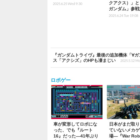
クアクス）」と
2025.6.25 Wed 9:30
ガンダム」参戦
2025.6.24 Tue 19:08
『ガンダムトライヴ』最後の追加機体「∀ガ
ス「アクシズ」のHPも凄まじい
2025.5.12 Mo
ロボゲー
車が変形してロボにな
日本がまだ取り
った、でも『ルート
ていないメカゲ
16』だった―41年ぶり
場―『War Rob