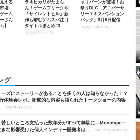
見える
ラ＆ヒカリがたまら
ャリバーンが登場！お
市場
ん！ゲームフリークや
祭りDLC「アニバーサ
ゲーム
『サイレントヒル』新
リーエキスパンション
ーさん
作も嗜むゲムスパ注目
パック」8月5日配信
ム】
タイトルまとめ#3
2026.8.1 Sat 21:44
2026.8.2 Sun 11:00
ング
リーズにストーリーがあることを多くの人は知らなかった！？
先行体験会レポ。衝撃的な内容も語られたトークショーの内容
】
2026.8.7 Fri 12:30
苦しいところ支払った数年分がすべて無駄に―Monotype・
大きな影響受けた個人インディー開発者は…
2025.12.17 Wed 18:00