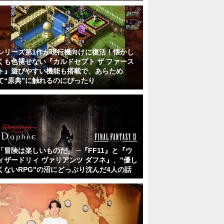
シリーズ第1作が現行機向けに復活！懐かし
くも色褪せない『カルドセプト ザ ファース
ト』遊びやすい機能も搭載で、あらため
て“原典”に触れるのにぴったり
「冒険は楽しいものだ」 ─『FF11』と『ウ
ィザードリィ ヴァリアンツ ダフネ』、"優し
くないRPG"の沼にどっぷり沈んだ4人の話