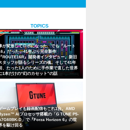
TOPICS
車が変形してロボになった、でも『ルート
16』だった―41年ぶり完全新作
『ROUTE16R』開発者インタビュー。新旧
スタッフが語るシリーズの魂。そして41年
前、たった1人のために手作業で直した世界
に1本だけの“幻のカセット”の話
ゲームプレイも録画配信もこれ1台。AMD
Ryzen™ AIプロセッサ搭載の「G TUNE P5-
A7G60BK-D」で『Forza Horizon 6』の世
界を駆け回る