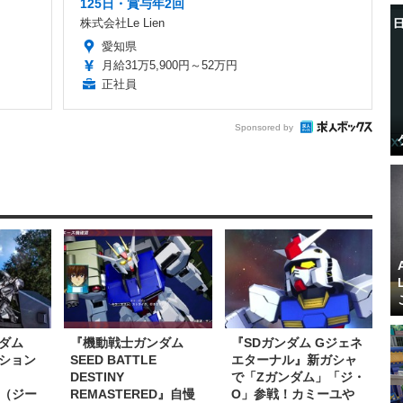
125日・賞与年2回
株式会社Le Lien
愛知県
月給31万5,900円～52万円
正社員
Sponsored by
ンダム
『機動戦士ガンダム
『SDガンダム Gジェネ
ション
SEED BATTLE
エターナル』新ガシャ
DESTINY
で「Zガンダム」「ジ・
X（ジー
REMASTERED』自慢
O」参戦！カミーユや