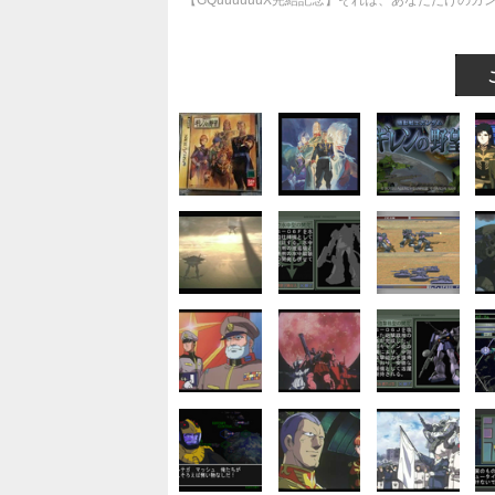
【GQuuuuuuX完結記念】それは、あなただけ