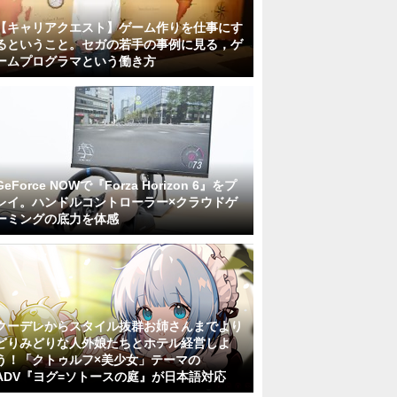
【キャリアクエスト】ゲーム作りを仕事にす
るということ。セガの若手の事例に見る，ゲ
ームプログラマという働き方
GeForce NOWで『Forza Horizon 6』をプ
レイ。ハンドルコントローラー×クラウドゲ
ーミングの底力を体感
クーデレからスタイル抜群お姉さんまでより
どりみどりな人外娘たちとホテル経営しよ
う！「クトゥルフ×美少女」テーマの
ADV『ヨグ=ソトースの庭』が日本語対応