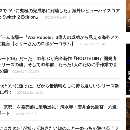
チ2でついに究極の完成形に到達した」海外レビューハイスコア
witch 2 Edition』
2026.8.6 Thu 19:45
ム市場―『War Robots』3億人の成功から見える海外メカ
の提言【オリーさんのロボゲーコラム】
2026.8.2 Sun 18:45
ト16』だった―41年ぶり完全新作『ROUTE16R』開発者
リーズの魂。そして41年前、たった1人のために手作業で直
”の話
2026.8.6 Thu 12:00
ンがついに逝った。だから鬱憤晴らしに待ち遠しいシリーズ新
6』に行く
2026.8.2 Sun 12:00
rd』の舞台「京都」を発売前に聖地巡礼！清水寺・安井金比羅宮・六道
ポート
2026.8.7 Fri 7:00
米“ヒカセン”が知っておきたい10のこと―めっちゃ遊べる「フ