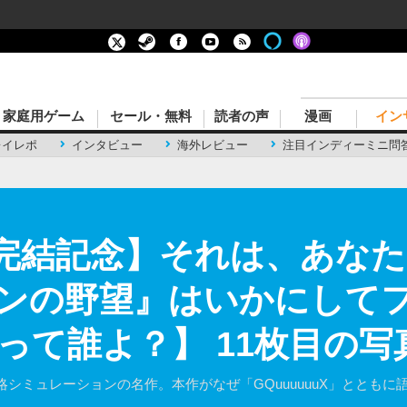
家庭用ゲーム
セール・無料
読者の声
漫画
イン
レイレポ
インタビュー
海外レビュー
注目インディーミニ問
uX完結記念】それは、あな
ンの野望』はいかにして
って誰よ？】 11枚目の写
シミュレーションの名作。本作がなぜ「GQuuuuuuX」ととも