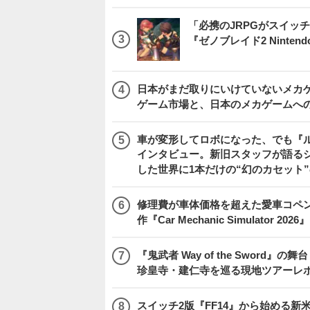
「必携のJRPGがスイッ
『ゼノブレイド2 Nintendo S
日本がまだ取りにいけていないメカゲー
ゲーム市場と、日本のメカゲームへ
車が変形してロボになった、でも『ルー
インタビュー。新旧スタッフが語るシ
した世界に1本だけの“幻のカセット
修理費が車体価格を超えた愛車コペ
作『Car Mechanic Simulator 202
『鬼武者 Way of the Swo
珍皇寺・建仁寺を巡る現地ツアーレ
スイッチ2版『FF14』から始める新