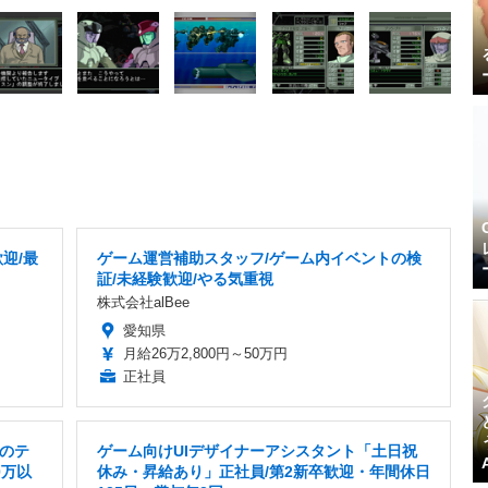
迎/最
ゲーム運営補助スタッフ/ゲーム内イベントの検
証/未経験歓迎/やる気重視
株式会社alBee
愛知県
月給26万2,800円～50万円
正社員
のテ
ゲーム向けUIデザイナーアシスタント「土日祝
0万以
休み・昇給あり」正社員/第2新卒歓迎・年間休日