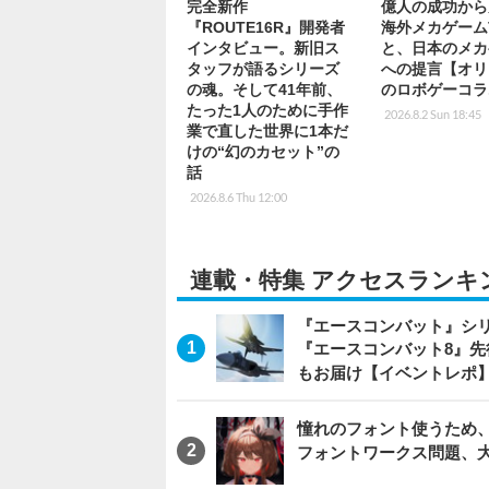
完全新作
億人の成功から
『ROUTE16R』開発者
海外メカゲーム
インタビュー。新旧ス
と、日本のメカ
タッフが語るシリーズ
への提言【オリ
の魂。そして41年前、
のロボゲーコラ
たった1人のために手作
2026.8.2 Sun 18:45
業で直した世界に1本だ
けの“幻のカセット”の
話
2026.8.6 Thu 12:00
連載・特集 アクセスランキ
『エースコンバット』シ
『エースコンバット8』
もお届け【イベントレポ
憧れのフォント使うため、
フォントワークス問題、