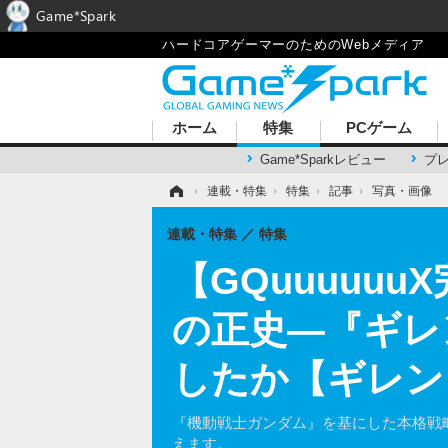
Game*Spark
ハードコアゲーマーのためのWebメディア
ホーム
特集
PCゲーム
Game*Sparkレビュー
プ
ホーム
›
連載・特集
›
特集
›
記事
›
写真・画像
連載・特集
特集
【GQuuuuu
の正史―『ギレ
したか【ギレン
『機動戦士ガンダム』を基にした本格戦略
えます。