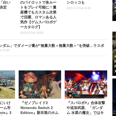
「白い
のパイロットで各ルー
シロッコも
決定
トをプレイ可能に！量
2025.5.13 Tue 16:45
産機でもカスタム次第
で活躍、ロマンある人
気作【ゲムスパロボゲ
ーカタログ】
2025.6.1 Sun 18:00
ンダム」でダメージ量が“無量大数＜無量大数＞”を突破…ラスボ
n 17:00
にいけ
『ゼノブレイド2
『スパロボY』合体攻撃
ーム市
Nintendo Switch 2
や追加武器、「ガンダ
ots』3
Edition』新衣装のホム
ム 水星の魔女」ではキ