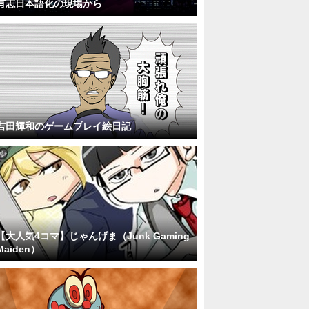
有志日本語化の現場から
吉田輝和のゲームプレイ絵日記
【大人気4コマ】じゃんげま（Junk Gaming
Maiden）