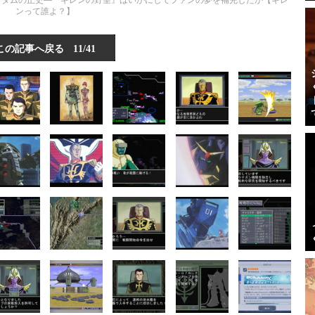
のガンダムの正史―『ギレンの野望』はいかにしてファンの夢を補完したか【ギレ
ンって誰よ？】
この記事へ戻る
11/41