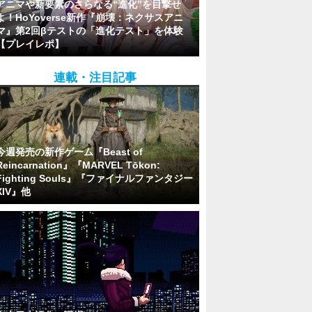
アニマや新要素のさらなる“進化”を目撃せ
よ！HoYoverse新作『崩壊：ネクサスアニ
マ』第2回βテストの「進化テスト」を体験
【プレイレポ】
連載・注目記事
今週発売の新作ゲーム『Beast of
Reincarnation』『MARVEL Tōkon:
Fighting Souls』『ファイナルファンタジー
XIV』他