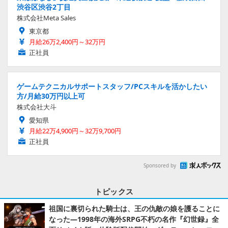
渋谷区渋谷2丁目
株式会社Meta Sales
東京都
月給26万2,400円～32万円
正社員
ゲームテクニカルサポートスタッフ/PCスキルを活かしたい
方/月給30万円以上可
株式会社大斗
愛知県
月給22万4,900円～32万9,700円
正社員
Sponsored by
トピックス
祖国に裏切られた騎士は、王の仇敵の娘を護ることに
なった―1998年の海外SRPG不朽の名作『幻世録』全