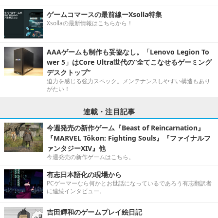
ゲームコマースの最前線ーXsolla特集
Xsollaの最新情報はこちらから！
AAAゲームも制作も妥協なし。「Lenovo Legion To
wer 5」はCore Ultra世代の“全てこなせるゲーミング
デスクトップ”
迫力を感じる強力スペック。メンテナンスしやすい構造もあり
がたい！
連載・注目記事
今週発売の新作ゲーム『Beast of Reincarnation』
『MARVEL Tōkon: Fighting Souls』『ファイナルフ
ァンタジーXIV』他
今週発売の新作ゲームはこちら。
有志日本語化の現場から
PCゲーマーなら何かとお世話になっているであろう有志翻訳者
に連続インタビュー。
吉田輝和のゲームプレイ絵日記