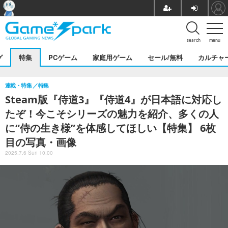
search
menu
グ
特集
PCゲーム
家庭用ゲーム
セール/無料
カルチャ
連載・特集
特集
Steam版『侍道3』『侍道4』が日本語に対応し
たぞ！今こそシリーズの魅力を紹介、多くの人
に“侍の生き様”を体感してほしい【特集】 6枚
目の写真・画像
2025.7.6 Sun 10:00