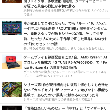
面リメイク版、体験版配信開始。ダーティーヒーロー
が駆ける異色の戦記が令和に蘇る
約30年の歴史を誇る海外SRPGの不朽の名作が全面リメイクされ
て登場！
車が変形してロボになった、でも『ルート16』だった
―41年ぶり完全新作『ROUTE16R』開発者インタビュ
ー。新旧スタッフが語るシリーズの魂。そして41年
前、たった1人のために手作業で直した世界に1本だけ
の“幻のカセット”の話
長い時を経て受け継がれる過去と、新たに生まれるものとは。
ゲームプレイも録画配信もこれ1台。AMD Ryzen™ AI
プロセッサ搭載の「G TUNE P5-A7G60BK-D」で『Fo
rza Horizon 6』の世界を駆け回る
ゲーム＆制作の拠点となるノートPCで話題のレースタイトルを
プレイ。放熱性能もチェックしました！
シリーズ第1作が現行機向けに復活！懐かしくも色褪せ
ない『カルドセプト ザ ファースト』遊びやすい機能も
搭載で、あらためて“原典”に触れるのにぴったり
シリーズ第1作が現行機向けの新機能を備えて復活！
「冒険は楽しいものだ」 ─『FF11』と『ウィザードリ