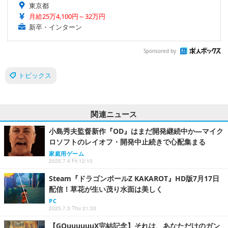
東京都
月給25万4,100円～32万円
新卒・インターン
Sponsored by
トピックス
関連ニュース
小島秀夫監督新作『OD』はまだ開発継続中か―マイク
ロソフトのレイオフ・開発中止続きで心配集まる
家庭用ゲーム
2025.7.4 Fri 12:10
Steam『ドラゴンボールZ KAKAROT』HD版7月17日
配信！草花が生い茂り水面は美しく
PC
2025.7.3 Thu 21:33
【GQuuuuuuX完結記念】それは、あなただけのガン