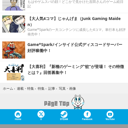
もはやゲムスパの顔！どこかで見かけた吉田さんのゲーム絵日
記
【大人気4コマ】じゃんげま（Junk Gaming Maide
n）
Game*Sparkの一大コンテンツに成長した4コマ。単行本も好評
発売中！
Game*Spark/インサイド公式ディスコードサーバー
好評稼働中！
【大喜利】『新種のゲーミング“蚊”が登場！ その特徴
とは？』回答募集中！
写真・画像
ホーム
›
連載・特集
›
特集
›
記事
›
Home
X
STEAM
Facebook
YouTube