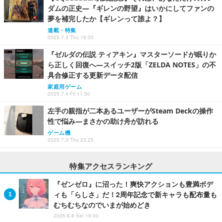
ダムの正史―『ギレンの野望』はいかにしてファンの
夢を補完したか【ギレンって誰よ？】
連載・特集
2025.7.3 Thu 18:30
『ゼルダの伝説 ティアキン』マスターソードが眠りか
ら正しく回復へ―スイッチ2版「ZELDA NOTES」の不
具合修正する更新データ配信
家庭用ゲーム
2025.7.4 Fri 11:50
左手の親指が二本あるユーザーがSteam Deckの操作
性で悩み―まさかの助け舟が訪れる
ゲーム機
2025.7.3 Thu 23:25
特集アクセスランキング
『ゼンゼロ』に沼った！爽快アクションも豊満ボデ
ィも「らしさ」だ！2周年記念で新キャラも配布量も
むちむちなのでいまが始めどき
2026.8.8 Sat 19:00