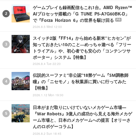
ゲームプレイも録画配信もこれ1台。AMD Ryzen™
AIプロセッサ搭載の「G TUNE P5-A7G60BK-D」
で『Forza Horizon 6』の世界を駆け回る
PR
2026.8.5 Wed 12:00
スイッチ2版『FF14』から始める新米“ヒカセン”が
知っておきたい10のこと―めっちゃ遊べる「フリー
トライアル」や、初心者でも安心の「コンテンツサ
ポーター」システム【特集】
2026.8.4 Tue 22:20
伝説的スーファミ“非公認”18禁ゲーム『SM調教師
瞳』の「ニセモノ」を秋葉原に買いに行ってみた
【特集】
2026.1.12 Mon 19:00
日本がまだ取りにいけていないメカゲーム市場―
『War Robots』3億人の成功から見える海外メカゲ
ーム市場と、日本のメカゲームへの提言【オリーさ
んのロボゲーコラム】
2026.8.2 Sun 18:45