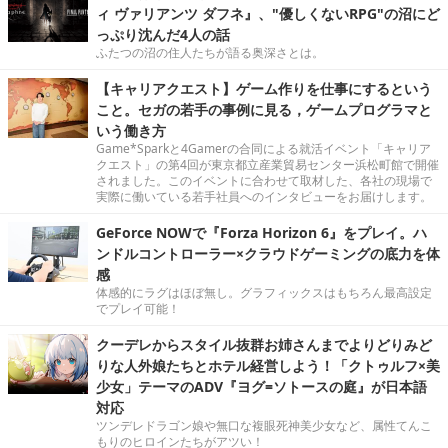
ィ ヴァリアンツ ダフネ』、"優しくないRPG"の沼にど
っぷり沈んだ4人の話
ふたつの沼の住人たちが語る奥深さとは。
【キャリアクエスト】ゲーム作りを仕事にするという
こと。セガの若手の事例に見る，ゲームプログラマと
いう働き方
Game*Sparkと4Gamerの合同による就活イベント「キャリア
クエスト」の第4回が東京都立産業貿易センター浜松町館で開催
されました。このイベントに合わせて取材した、各社の現場で
実際に働いている若手社員へのインタビューをお届けします。
GeForce NOWで『Forza Horizon 6』をプレイ。ハ
ンドルコントローラー×クラウドゲーミングの底力を体
感
体感的にラグはほぼ無し。グラフィックスはもちろん最高設定
でプレイ可能！
クーデレからスタイル抜群お姉さんまでよりどりみど
りな人外娘たちとホテル経営しよう！「クトゥルフ×美
少女」テーマのADV『ヨグ=ソトースの庭』が日本語
対応
ツンデレドラゴン娘や無口な複眼死神美少女など、属性てんこ
もりのヒロインたちがアツい！