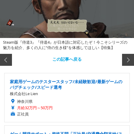
Steam版『侍道3』『侍道4』が日本語に対応したぞ！今こそシリーズの
魅力を紹介、多くの人に“侍の生き様”を体感してほしい【特集】
この記事へ戻る
家庭用ゲームのテスタースタッフ/未経験歓迎/最新ゲームの
バグチェック/スピード選考
株式会社Le Lien
神奈川県
月給32万円～50万円
正社員
ゲーム開発サポート・資格不問「正社員/交通費全額支給/ス