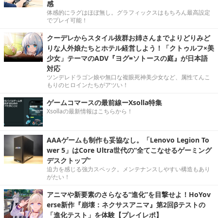
感
体感的にラグはほぼ無し。グラフィックスはもちろん最高設定
でプレイ可能！
クーデレからスタイル抜群お姉さんまでよりどりみど
りな人外娘たちとホテル経営しよう！「クトゥルフ×美
少女」テーマのADV『ヨグ=ソトースの庭』が日本語
対応
ツンデレドラゴン娘や無口な複眼死神美少女など、属性てんこ
もりのヒロインたちがアツい！
ゲームコマースの最前線ーXsolla特集
Xsollaの最新情報はこちらから！
AAAゲームも制作も妥協なし。「Lenovo Legion To
wer 5」はCore Ultra世代の“全てこなせるゲーミング
デスクトップ”
迫力を感じる強力スペック。メンテナンスしやすい構造もあり
がたい！
アニマや新要素のさらなる“進化”を目撃せよ！HoYov
erse新作『崩壊：ネクサスアニマ』第2回βテストの
「進化テスト」を体験【プレイレポ】