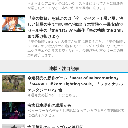
さまざまなアニマとの出会いや、スキルによってさらに戦略性
が増したバトルなど、本作の注目の要素に迫ります！
『空の軌跡』を遊ぶのは「今」がベスト！暑い夏、涼
しい部屋の中で“青い空”が似合う大冒険へ―最安値で
セール中の『the 1st』から新作『空の軌跡 the 2nd』
まで駆け抜けよう
『空の軌跡 the 2nd』の発売が目前に迫る今こそ、『空の軌跡 t
he 1st』から遊び始める絶好のタイミング！ 快適になったゲー
ムシステムや新要素を交えながら、今遊びたい本シリーズの魅
力を紹介します。
連載・注目記事
今週発売の新作ゲーム『Beast of Reincarnation』
『MARVEL Tōkon: Fighting Souls』『ファイナルフ
ァンタジーXIV』他
今週発売の新作ゲームはこちら。
有志日本語化の現場から
PCゲーマーなら何かとお世話になっているであろう有志翻訳者
に連続インタビュー。
吉田輝和のゲームプレイ絵日記