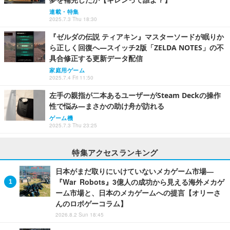
連載・特集
2025.7.3 Thu 18:30
『ゼルダの伝説 ティアキン』マスターソードが眠りか
ら正しく回復へ―スイッチ2版「ZELDA NOTES」の不
具合修正する更新データ配信
家庭用ゲーム
2025.7.4 Fri 11:50
左手の親指が二本あるユーザーがSteam Deckの操作
性で悩み―まさかの助け舟が訪れる
ゲーム機
2025.7.3 Thu 23:25
特集アクセスランキング
日本がまだ取りにいけていないメカゲーム市場―
『War Robots』3億人の成功から見える海外メカゲ
ーム市場と、日本のメカゲームへの提言【オリーさ
んのロボゲーコラム】
2026.8.2 Sun 18:45