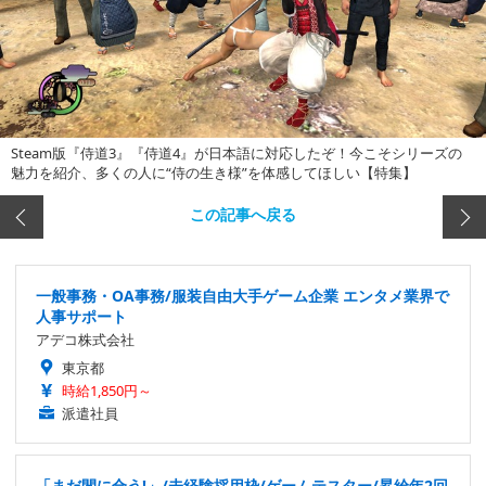
Steam版『侍道3』『侍道4』が日本語に対応したぞ！今こそシリーズの
魅力を紹介、多くの人に“侍の生き様”を体感してほしい【特集】
この記事へ戻る
一般事務・OA事務/服装自由大手ゲーム企業 エンタメ業界で
人事サポート
アデコ株式会社
東京都
時給1,850円～
派遣社員
「まだ間に合う!」/未経験採用枠/ゲームテスター/昇給年2回