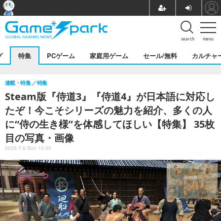
search
menu
グ
特集
PCゲーム
家庭用ゲーム
セール/無料
カルチャ
連載・特集
特集
Steam版『侍道3』『侍道4』が日本語に対応し
たぞ！今こそシリーズの魅力を紹介、多くの人
に“侍の生き様”を体感してほしい【特集】 35枚
目の写真・画像
2025.7.6 Sun 10:00