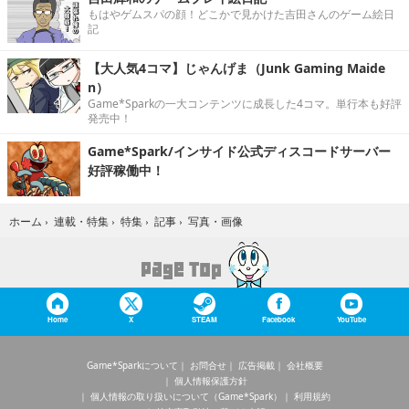
もはやゲムスパの顔！どこかで見かけた吉田さんのゲーム絵日
記
【大人気4コマ】じゃんげま（Junk Gaming Maide
n）
Game*Sparkの一大コンテンツに成長した4コマ。単行本も好評
発売中！
Game*Spark/インサイド公式ディスコードサーバー
好評稼働中！
写真・画像
ホーム
›
連載・特集
›
特集
›
記事
›
Home
X
STEAM
Facebook
YouTube
Game*Sparkについて
お問合せ
広告掲載
会社概要
個人情報保護方針
個人情報の取り扱いについて（Game*Spark）
利用規約