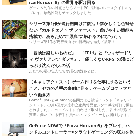
rza Horizon 6』の世界を駆け回る
ゲーム＆制作の拠点となるノートPCで話題のレースタイトルを
プレイ。放熱性能もチェックしました！
シリーズ第1作が現行機向けに復活！懐かしくも色褪せ
ない『カルドセプト ザ ファースト』遊びやすい機能も
搭載で、あらためて“原典”に触れるのにぴったり
シリーズ第1作が現行機向けの新機能を備えて復活！
「冒険は楽しいものだ」 ─『FF11』と『ウィザードリ
ィ ヴァリアンツ ダフネ』、"優しくないRPG"の沼にど
っぷり沈んだ4人の話
ふたつの沼の住人たちが語る奥深さとは。
【キャリアクエスト】ゲーム作りを仕事にするという
こと。セガの若手の事例に見る，ゲームプログラマと
いう働き方
Game*Sparkと4Gamerの合同による就活イベント「キャリア
クエスト」の第4回が東京都立産業貿易センター浜松町館で開催
されました。このイベントに合わせて取材した、各社の現場で
実際に働いている若手社員へのインタビューをお届けします。
GeForce NOWで『Forza Horizon 6』をプレイ。ハ
ンドルコントローラー×クラウドゲーミングの底力を体