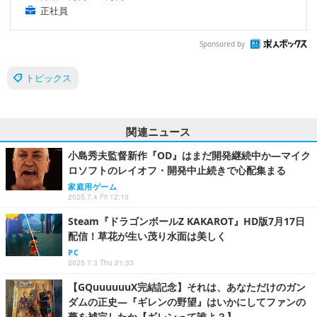
正社員
Sponsored by
トピックス
関連ニュース
小島秀夫監督新作『OD』はまだ開発継続中か―マイク
ロソフトのレイオフ・開発中止続きで心配集まる
家庭用ゲーム
2025.7.4 Fri 12:10
Steam『ドラゴンボールZ KAKAROT』HD版7月17日
配信！草花が生い茂り水面は美しく
PC
2025.7.3 Thu 21:33
【GQuuuuuuX完結記念】それは、あなただけのガン
ダムの正史―『ギレンの野望』はいかにしてファンの
夢を補完したか【ギレンって誰よ？】