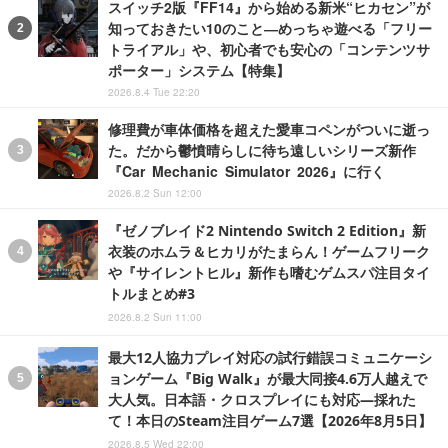
スイッチ2版『FF14』から始める新米“ヒカセン”が
知っておきたい10のこと―めっちゃ遊べる「フリー
トライアル」や、初心者でも安心の「コンテンツサ
ポーター」システム【特集】
2026.8.4 Tue 22:20
修理費が車体価格を超えた愛車コペンがついに逝っ
た。だから鬱憤晴らしに待ち遠しいシリーズ新作
『Car Mechanic Simulator 2026』に行く
2026.8.2 Sun 12:00
『ゼノブレイド2 Nintendo Switch 2 Edition』新
衣装のホムラ＆ヒカリがたまらん！ゲームフリーク
や『サイレントヒル』新作も嗜むゲムスパ注目タイ
トルまとめ#3
2026.8.2 Sun 11:00
最大12人協力プレイ対応の試行錯誤コミュニケーシ
ョンゲーム『Big Walk』が最大同接4.6万人越えで
大人気。日本語・クロスプレイにも対応―採れた
て！本日のSteam注目ゲーム7選【2026年8月5日】
2026.8.5 Wed 22:00