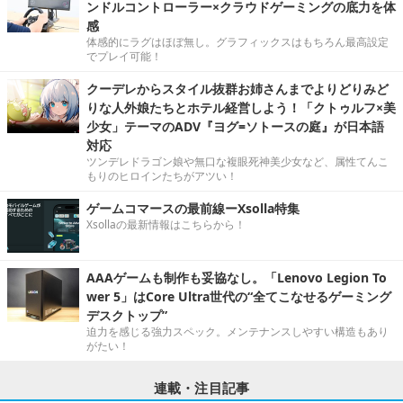
ンドルコントローラー×クラウドゲーミングの底力を体
感
体感的にラグはほぼ無し。グラフィックスはもちろん最高設定
でプレイ可能！
クーデレからスタイル抜群お姉さんまでよりどりみど
りな人外娘たちとホテル経営しよう！「クトゥルフ×美
少女」テーマのADV『ヨグ=ソトースの庭』が日本語
対応
ツンデレドラゴン娘や無口な複眼死神美少女など、属性てんこ
もりのヒロインたちがアツい！
ゲームコマースの最前線ーXsolla特集
Xsollaの最新情報はこちらから！
AAAゲームも制作も妥協なし。「Lenovo Legion To
wer 5」はCore Ultra世代の“全てこなせるゲーミング
デスクトップ”
迫力を感じる強力スペック。メンテナンスしやすい構造もあり
がたい！
連載・注目記事