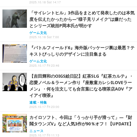
2025.10.18 Sat 14:17
「サイレントヒル」3作品をまとめて発表したのは本気
度を伝えたかったから―“様子見リメイク”は嫌だった
とシリーズ統括P岡本氏が明かす
ゲーム文化
2025.10.18 Sat 7:00
『バトルフィールド6』海外版パッケージ裏は最悪？テ
キストびっしりのデザインに注目集まる
ゲーム文化
2025.10.17 Fri 23:46
【吉田輝和のOIGS絵日記】紅茶SLG『紅茶カルテ』・
恋愛ノベル＆ラーメン作り『座敷童カレシILOVEラー
メン』・何を注文しても合言葉になる喫茶店ADV『ア
イアイ喫茶』
連載・特集
2025.10.17 Fri 23:00
カイロソフト、今回は「うっかり手が滑って」―『財
閥タウンズV』など人気3作が90％オフ！【UPDATE】
ニュース
2025.10.17 Fri 11:13