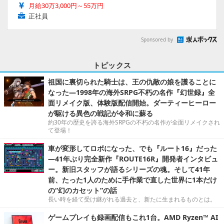
月給30万3,000円～55万円
正社員
Sponsored by
トピックス
祖国に裏切られた騎士は、王の仇敵の娘を護ることに
なった―1998年の海外SRPG不朽の名作『幻世録』全
面リメイク版、体験版配信開始。ダーティーヒーロー
が駆ける異色の戦記が令和に蘇る
約30年の歴史を誇る海外SRPGの不朽の名作が全面リメイクされ
て登場！
車が変形してロボになった、でも『ルート16』だった
―41年ぶり完全新作『ROUTE16R』開発者インタビュ
ー。新旧スタッフが語るシリーズの魂。そして41年
前、たった1人のために手作業で直した世界に1本だけ
の“幻のカセット”の話
長い時を経て受け継がれる過去と、新たに生まれるものとは。
ゲームプレイも録画配信もこれ1台。AMD Ryzen™ AI