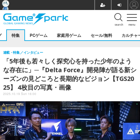
search
menu
グ
特集
PCゲーム
家庭用ゲーム
セール/無料
カルチャ
連載・特集
インタビュー
「5年後も若々しく探究心を持った少年のよう
な存在に」─『Delta Force』開発陣が語る新シ
ーズンの見どころと長期的なビジョン【TGS20
25】 4枚目の写真・画像
2025.10.19 Sun 16:00