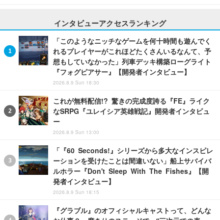
インタビューアクセスランキング
「このようなニッチなゲームを何十時間も遊んでく
れるプレイヤーがこれほどたくさんいるなんて、予
想もしていなかった」列車デッキ構築ローグライト
『フォグピアサー』【開発者インタビュー】
2026.8.9 Sun 18:30
これが無料配信!? 驚きの完成度誇る『FE』ライク
なSRPG『ユレイシア英雄戦記』開発者インタビュ
ー
2026.8.9 Sun 13:00
「『60 Seconds!』シリーズから多大なインスピレ
ーションを受けたことは間違いない」船上サバイバ
ルホラー『Don't Sleep With The Fishes』【開
発者インタビュー】
2026.8.9 Sun 18:15
『グラブル』のオフィシャルキャストって、どんな