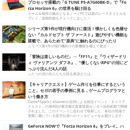
プロセッサ搭載の「G TUNE P5-A7G60BK-D」で『Fo
rza Horizon 6』の世界を駆け回る
ゲーム＆制作の拠点となるノートPCで話題のレースタイトルを
プレイ。放熱性能もチェックしました！
シリーズ第1作が現行機向けに復活！懐かしくも色褪せ
ない『カルドセプト ザ ファースト』遊びやすい機能も
搭載で、あらためて“原典”に触れるのにぴったり
シリーズ第1作が現行機向けの新機能を備えて復活！
「冒険は楽しいものだ」 ─『FF11』と『ウィザードリ
ィ ヴァリアンツ ダフネ』、"優しくないRPG"の沼にど
っぷり沈んだ4人の話
ふたつの沼の住人たちが語る奥深さとは。
【キャリアクエスト】ゲーム作りを仕事にするという
こと。セガの若手の事例に見る，ゲームプログラマと
いう働き方
Game*Sparkと4Gamerの合同による就活イベント「キャリア
クエスト」の第4回が東京都立産業貿易センター浜松町館で開催
されました。このイベントに合わせて取材した、各社の現場で
実際に働いている若手社員へのインタビューをお届けします。
GeForce NOWで『Forza Horizon 6』をプレイ。ハ