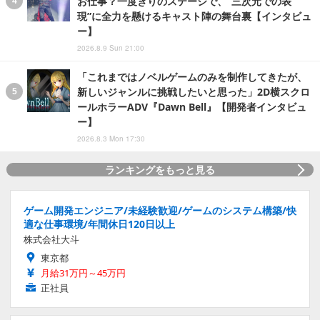
お仕事？一度きりのステージで、“三次元での表
現”に全力を懸けるキャスト陣の舞台裏【インタビュ
ー】
2026.8.9 Sun 21:00
「これまではノベルゲームのみを制作してきたが、
新しいジャンルに挑戦したいと思った」2D横スクロ
ールホラーADV『Dawn Bell』【開発者インタビュ
ー】
2026.8.3 Mon 17:30
ランキングをもっと見る
ゲーム開発エンジニア/未経験歓迎/ゲームのシステム構築/快
適な仕事環境/年間休日120日以上
株式会社大斗
東京都
月給31万円～45万円
正社員