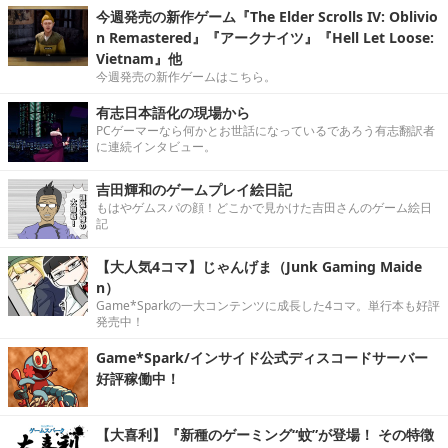
今週発売の新作ゲーム『The Elder Scrolls IV: Oblivio
n Remastered』『アークナイツ』『Hell Let Loose:
Vietnam』他
今週発売の新作ゲームはこちら。
有志日本語化の現場から
PCゲーマーなら何かとお世話になっているであろう有志翻訳者
に連続インタビュー。
吉田輝和のゲームプレイ絵日記
もはやゲムスパの顔！どこかで見かけた吉田さんのゲーム絵日
記
【大人気4コマ】じゃんげま（Junk Gaming Maide
n）
Game*Sparkの一大コンテンツに成長した4コマ。単行本も好評
発売中！
Game*Spark/インサイド公式ディスコードサーバー
好評稼働中！
【大喜利】『新種のゲーミング“蚊”が登場！ その特徴