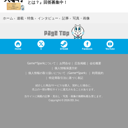
とは？』回答募集中！
写真・画像
ホーム
›
連載・特集
›
インタビュー
›
記事
›
Home
X
STEAM
Facebook
YouTube
Game*Sparkについて
お問合せ
広告掲載
会社概要
個人情報保護方針
個人情報の取り扱いについて（Game*Spark）
利用規約
特定商取引法に基づく表記
紹介した商品/サービスを購入、契約した場合に、
売上の一部が弊社サイトに還元されることがあります。
当サイトに掲載の記事・見出し・写真・画像の無断転載を禁じます。
Copyright © 2026 IID, Inc.