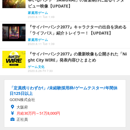
ビュー映像【UPDATE】
家庭用ゲーム
2020.8.11 Tue 1:49
『サイバーパンク2077』キャラクターの出自を決める
「ライフパス」紹介トレイラー！【UPDATE】
家庭用ゲーム
2020.8.11 Tue 1:39
『サイバーパンク2077』の最新映像も公開された「Ni
ght City WIRE」発表内容ひとまとめ
ゲーム文化
2020.6.26 Fri 7:30
「定員残りわずか!」/未経験採用枠/ゲームテスター/年間休
日125日以上
GOEN株式会社
大阪府
月給30万円～51万8,000円
正社員