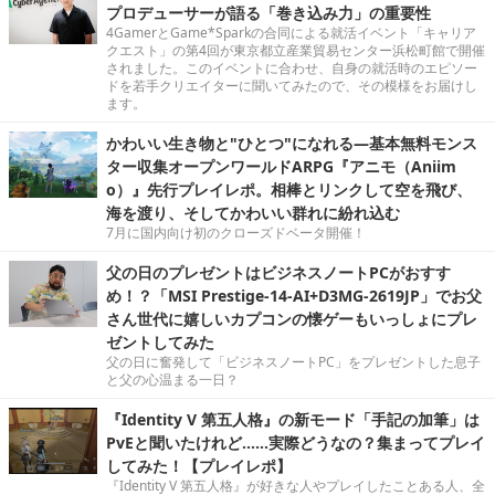
プロデューサーが語る「巻き込み力」の重要性
4GamerとGame*Sparkの合同による就活イベント「キャリア
クエスト」の第4回が東京都立産業貿易センター浜松町館で開催
されました。このイベントに合わせ、自身の就活時のエピソー
ドを若手クリエイターに聞いてみたので、その模様をお届けし
ます。
かわいい生き物と"ひとつ"になれる―基本無料モンス
ター収集オープンワールドARPG『アニモ（Aniim
o）』先行プレイレポ。相棒とリンクして空を飛び、
海を渡り、そしてかわいい群れに紛れ込む
7月に国内向け初のクローズドベータ開催！
父の日のプレゼントはビジネスノートPCがおすす
め！？「MSI Prestige-14-AI+D3MG-2619JP」でお父
さん世代に嬉しいカプコンの懐ゲーもいっしょにプレ
ゼントしてみた
父の日に奮発して「ビジネスノートPC」をプレゼントした息子
と父の心温まる一日？
『Identity V 第五人格』の新モード「手記の加筆」は
PvEと聞いたけれど……実際どうなの？集まってプレイ
してみた！【プレイレポ】
『Identity V 第五人格』が好きな人やプレイしたことある人、全