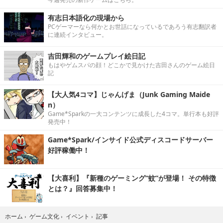
有志日本語化の現場から
PCゲーマーなら何かとお世話になっているであろう有志翻訳者
に連続インタビュー。
吉田輝和のゲームプレイ絵日記
もはやゲムスパの顔！どこかで見かけた吉田さんのゲーム絵日
記
【大人気4コマ】じゃんげま（Junk Gaming Maide
n）
Game*Sparkの一大コンテンツに成長した4コマ。単行本も好評
発売中！
Game*Spark/インサイド公式ディスコードサーバー
好評稼働中！
【大喜利】『新種のゲーミング“蚊”が登場！ その特徴
とは？』回答募集中！
記事
ホーム
›
ゲーム文化
›
イベント
›