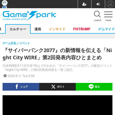
search
menu
料
カルチャー
漫画
インサイド
FISTBUMP
ゲムマイド
ゲーム文化
イベント
『サイバーパンク2077』の新情報を伝える「Ni
ght City WIRE」第2回発表内容ひとまとめ
日本時間8月11日午前1時より行われた『サイバーパンク2077』の配信イベント
「Night City WIRE」の第2回発表内容を一挙ご紹介。
2020.8.11 Tue 2:56
シェア
ポスト
送る