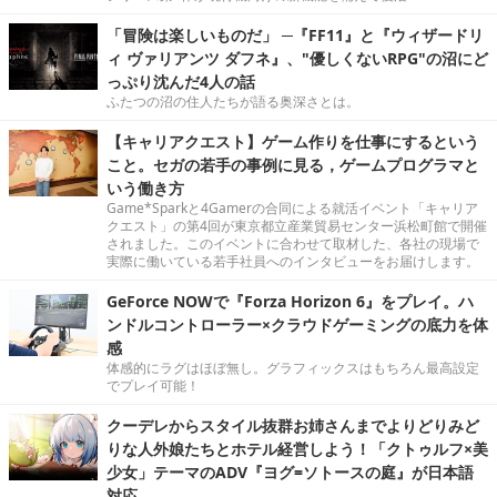
「冒険は楽しいものだ」 ─『FF11』と『ウィザードリ
ィ ヴァリアンツ ダフネ』、"優しくないRPG"の沼にど
っぷり沈んだ4人の話
ふたつの沼の住人たちが語る奥深さとは。
【キャリアクエスト】ゲーム作りを仕事にするという
こと。セガの若手の事例に見る，ゲームプログラマと
いう働き方
Game*Sparkと4Gamerの合同による就活イベント「キャリア
クエスト」の第4回が東京都立産業貿易センター浜松町館で開催
されました。このイベントに合わせて取材した、各社の現場で
実際に働いている若手社員へのインタビューをお届けします。
GeForce NOWで『Forza Horizon 6』をプレイ。ハ
ンドルコントローラー×クラウドゲーミングの底力を体
感
体感的にラグはほぼ無し。グラフィックスはもちろん最高設定
でプレイ可能！
クーデレからスタイル抜群お姉さんまでよりどりみど
りな人外娘たちとホテル経営しよう！「クトゥルフ×美
少女」テーマのADV『ヨグ=ソトースの庭』が日本語
対応