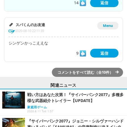
14
返信
スパくんのお友達
Menu
2020-08-10 22:11:39
シンゲンかっこええな
9
返信
コメントをすべて読む（全10件）
関連ニュース
戦い方はあなた次第！『サイバーパンク2077』多種多
様な武器紹介トレイラー【UPDATE】
家庭用ゲーム
2020.8.11 Tue 1:57
『サイバーパンク2077』ジョニー・シルヴァーハンド
率いるバンド「SAMURAI」の音楽制作に迫るインタ