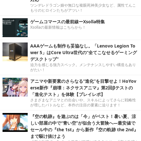
ツンデレドラゴン娘や無口な複眼死神美少女など、属性てんこ
もりのヒロインたちがアツい！
ゲームコマースの最前線ーXsolla特集
Xsollaの最新情報はこちらから！
AAAゲームも制作も妥協なし。「Lenovo Legion To
wer 5」はCore Ultra世代の“全てこなせるゲーミング
デスクトップ”
迫力を感じる強力スペック。メンテナンスしやすい構造もあり
がたい！
アニマや新要素のさらなる“進化”を目撃せよ！HoYov
erse新作『崩壊：ネクサスアニマ』第2回βテストの
「進化テスト」を体験【プレイレポ】
さまざまなアニマとの出会いや、スキルによってさらに戦略性
が増したバトルなど、本作の注目の要素に迫ります！
『空の軌跡』を遊ぶのは「今」がベスト！暑い夏、涼
しい部屋の中で“青い空”が似合う大冒険へ―最安値で
セール中の『the 1st』から新作『空の軌跡 the 2nd』
まで駆け抜けよう