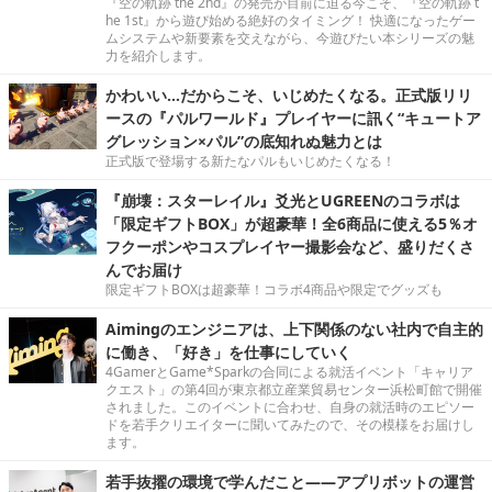
『空の軌跡 the 2nd』の発売が目前に迫る今こそ、『空の軌跡 t
he 1st』から遊び始める絶好のタイミング！ 快適になったゲー
ムシステムや新要素を交えながら、今遊びたい本シリーズの魅
力を紹介します。
かわいい…だからこそ、いじめたくなる。正式版リリ
ースの『パルワールド』プレイヤーに訊く“キュートア
グレッション×パル”の底知れぬ魅力とは
正式版で登場する新たなパルもいじめたくなる！
『崩壊：スターレイル』爻光とUGREENのコラボは
「限定ギフトBOX」が超豪華！全6商品に使える5％オ
フクーポンやコスプレイヤー撮影会など、盛りだくさ
んでお届け
限定ギフトBOXは超豪華！コラボ4商品や限定でグッズも
Aimingのエンジニアは、上下関係のない社内で自主的
に働き、「好き」を仕事にしていく
4GamerとGame*Sparkの合同による就活イベント「キャリア
クエスト」の第4回が東京都立産業貿易センター浜松町館で開催
されました。このイベントに合わせ、自身の就活時のエピソー
ドを若手クリエイターに聞いてみたので、その模様をお届けし
ます。
若手抜擢の環境で学んだこと――アプリボットの運営