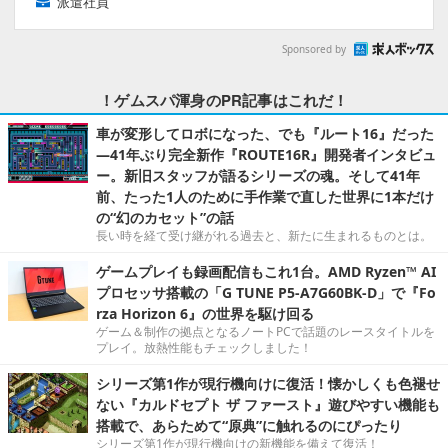
派遣社員
Sponsored by
！ゲムスパ渾身のPR記事はこれだ！
車が変形してロボになった、でも『ルート16』だった
―41年ぶり完全新作『ROUTE16R』開発者インタビュ
ー。新旧スタッフが語るシリーズの魂。そして41年
前、たった1人のために手作業で直した世界に1本だけ
の“幻のカセット”の話
長い時を経て受け継がれる過去と、新たに生まれるものとは。
ゲームプレイも録画配信もこれ1台。AMD Ryzen™ AI
プロセッサ搭載の「G TUNE P5-A7G60BK-D」で『Fo
rza Horizon 6』の世界を駆け回る
ゲーム＆制作の拠点となるノートPCで話題のレースタイトルを
プレイ。放熱性能もチェックしました！
シリーズ第1作が現行機向けに復活！懐かしくも色褪せ
ない『カルドセプト ザ ファースト』遊びやすい機能も
搭載で、あらためて“原典”に触れるのにぴったり
シリーズ第1作が現行機向けの新機能を備えて復活！