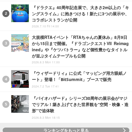
『ドラクエ』40周年記念展で、大きさ2m以上の「キ
ングスライム」に抱きつける！新たに3つの展示や、
コラボレストランが公開
2026.7.10 Fri 14:00
大規模RTAイベント「RTAちゃんの夏休み」8月9日
から15日まで開催。『ドラゴンクエストVII Reimag
ined』や『ケツバトラー』など個性豊かなタイトル
が並ぶタイムテーブルも公開
2026.8.3 Mon 11:00
『ウィザードリィ』に公式「マッピング用方眼紙ノ
ート」登場！「BitSummit」ブースで販売
2024.7.2 Tue 17:41
『バイオハザード』シリーズ30周年の展示会がマジ
でリアル！築き上げてきた世界観を“空間・映像・造
形”で追体験
2026.8.3 Mon 18:15
ランキングをもっと見る