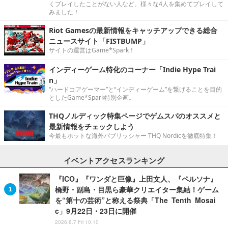
くプレイしたことがない人など、様々な4人を集めてプレイして
みました！
Riot Gamesの最新情報をキャッチアップできる総合
ニュースサイト「FISTBUMP」
サイトの運営はGame*Spark！
インディーゲーム特化のコーナー「Indie Hype Trai
n」
“ハードコアゲーマー”と“インディーゲーム”を繋げることを目的
としたGame*Spark特別企画。
THQノルディック特集ページでゲムスパのオススメと
最新情報をチェックしよう
今最もホットな海外パブリッシャー THQ Nordicを徹底特集！
イベントアクセスランキング
『ICO』『ワンダと巨像』上田文人、『ペルソナ』
橋野・副島・目黒ら豪華クリエイター集結！ゲーム
を“第十の芸術”と称える祭典「The Tenth Mosai
c」9月22日・23日に開催
2026.8.7 Fri 10:10